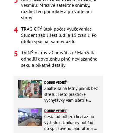
vesmíru: Mrazivé satelitné snímky,
rozdiel len pár rokov a po vode ani
stopy!
TRAGICKÝ útok počas vyučovania:
Študent zabil šesť ľudí a 15 zranil! Po
útoku spáchal samovraždu
TAJNÝ ostrov v Chorvátsku! Manželia
odhalili dovolenku plnú neviazaného
sexu a pikatné detaily
DOBRE VEDIEŤ
Zbaľte sa na letný piknik bez
stresu: Tieto praktické
vychytávky vám ušetria
miesto v batohu!
DOBRE VEDIEŤ
Cesta od odberu krvi až po
výsledok: Unikátny pohľad
do špičkového laboratória na