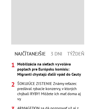
NAJČÍTANEJŠIE
3 DNI
TÝŽDEŇ
Mobilizácia na sieťach vyvoláva
poplach pre Európsku komisiu:
Migranti chystajú ďalší vpád do Ceuty
ŠOKUJÚCE ZISTENIE Známy reťazec
predával rybacie konzervy, v ktorých
chýbali RYBY! Môžete ich mať doma aj
vy
ARMAGEDON sa dá pozorovať už aj z