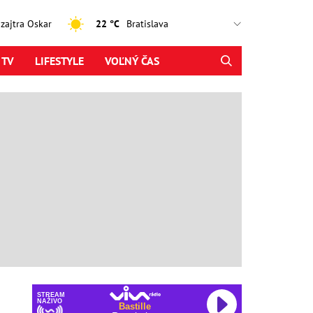
, zajtra Oskar
22 °C
 TV
LIFESTYLE
VOĽNÝ ČAS
STREAM
NAŽIVO
Bastille