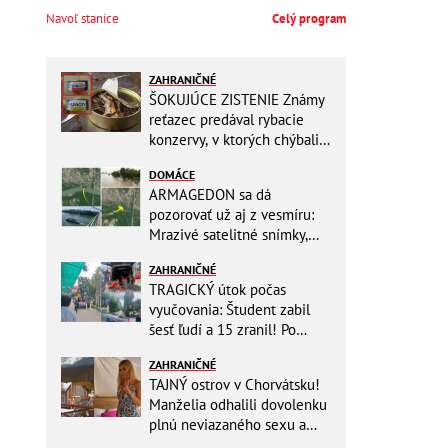
Navoľ stanice
Celý program
ZAHRANIČNÉ
ŠOKUJÚCE ZISTENIE Známy
reťazec predával rybacie
konzervy, v ktorých chýbali
RYBY! Môžete ich mať doma
DOMÁCE
aj vy
ARMAGEDON sa dá
pozorovať už aj z vesmíru:
Mrazivé satelitné snímky,
rozdiel len pár rokov a po
ZAHRANIČNÉ
vode ani stopy!
TRAGICKÝ útok počas
vyučovania: Študent zabil
šesť ľudí a 15 zranil! Po
útoku spáchal samovraždu
ZAHRANIČNÉ
TAJNÝ ostrov v Chorvátsku!
Manželia odhalili dovolenku
plnú neviazaného sexu a
pikatné detaily