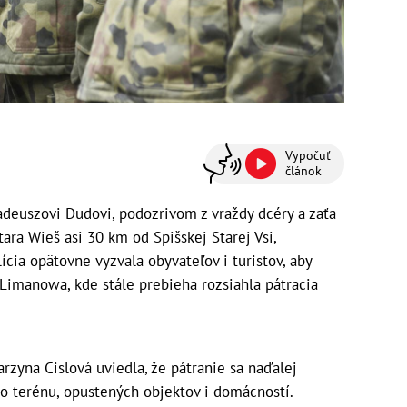
Vypočuť
článok
deuszovi Dudovi, podozrivom z vraždy dcéry a zaťa
tara Wieš asi 30 km od Spišskej Starej Vsi,
lícia opätovne vyzvala obyvateľov i turistov, aby
 Limanowa, kde stále prebieha rozsiahla pátracia
rzyna Cislová uviedla, že pátranie sa naďalej
o terénu, opustených objektov i domácností.