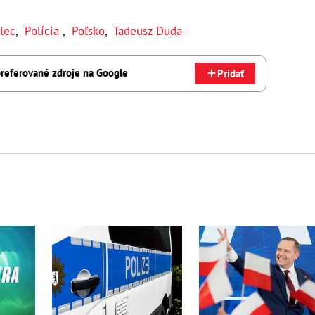
lec
,
Polícia
,
Poľsko
,
Tadeusz Duda
referované zdroje na Google
Pridať