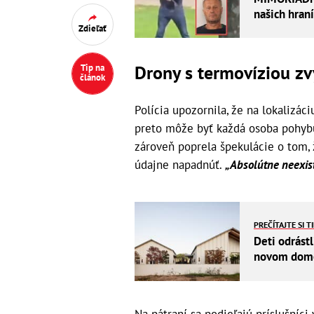
našich hraní
Zdieľať
Drony s termovíziou zvý
Tip na
článok
Polícia upozornila, že na lokalizác
preto môže byť každá osoba pohybu
zároveň poprela špekulácie o tom, 
údajne napadnúť.
„Absolútne neexis
PREČÍTAJTE SI T
Deti odrástl
novom dome 
Na pátraní sa podieľajú príslušníci