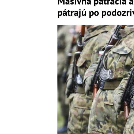
Masívna pátracia ak
pátrajú po podozri