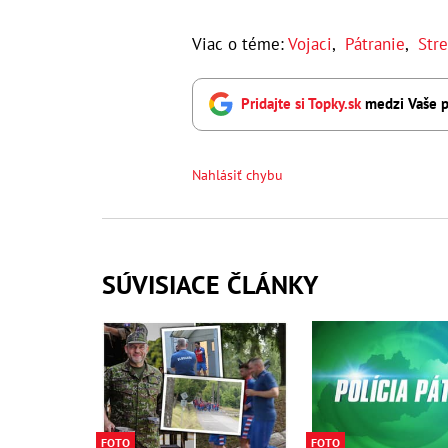
Viac o téme:
Vojaci
,
Pátranie
,
Stre
Pridajte si Topky.sk
medzi Vaše p
Nahlásiť chybu
SÚVISIACE ČLÁNKY
FOTO
FOTO