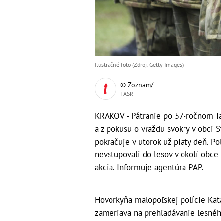
Ilustračné foto (Zdroj: Getty Images)
© Zoznam/
TASR
KRAKOV - Pátranie po 57-ročnom Ta
a z pokusu o vraždu svokry v obci S
pokračuje v utorok už piaty deň. Po
nevstupovali do lesov v okolí obce
akcia. Informuje agentúra PAP.
Hovorkyňa malopoľskej polície Kata
zameriava na prehľadávanie lesnéh