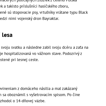
k a takisto príslušníci hasičského zboru,
ené sú stopovacie psy, vrtuľníky vrátane typu Black
medzi nimi vojenský dron Bayraktar.
 lesa
 svoju svatku a následne zabil svoju dcéru a zaťa na
 hospitalizovaná vo vážnom stave. Podozrivý z
ustené pri lesnej ceste.
obvineniam z domáceho násilia a mal zakázaný
m sa oboznámil s vyšetrovacím spisom. Po čine
ozhodol o 14-dňovej väzbe.