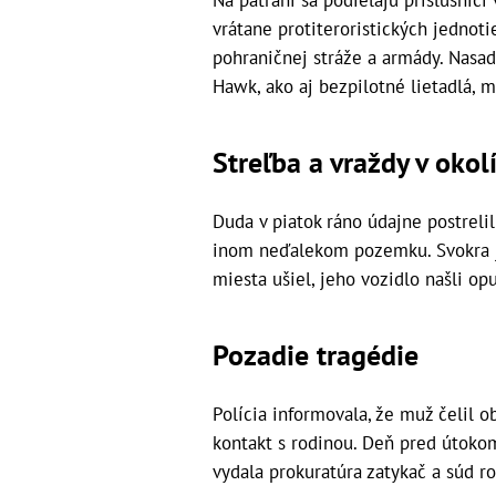
vrátane protiteroristických jednotie
pohraničnej stráže a armády. Nasad
Hawk, ako aj bezpilotné lietadlá, 
Streľba a vraždy v okolí
Duda v piatok ráno údajne postrelil
inom neďalekom pozemku. Svokra je
miesta ušiel, jeho vozidlo našli op
Pozadie tragédie
Polícia informovala, že muž čelil 
kontakt s rodinou. Deň pred útoko
vydala prokuratúra zatykač a súd r