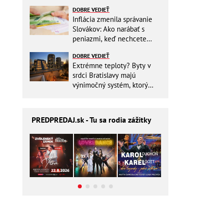
Slovensku
DOBRE VEDIEŤ
Inflácia zmenila správanie
Slovákov: Ako narábať s
peniazmi, keď nechcete
zbytočne riskovať?
DOBRE VEDIEŤ
Extrémne teploty? Byty v
srdci Bratislavy majú
výnimočný systém, ktorý
ešte aj šetrí náklady
PREDPREDAJ
.sk - Tu sa rodia zážitky