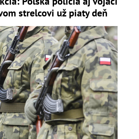
cia: Poľská polícia aj vojaci
vom strelcovi už piaty deň