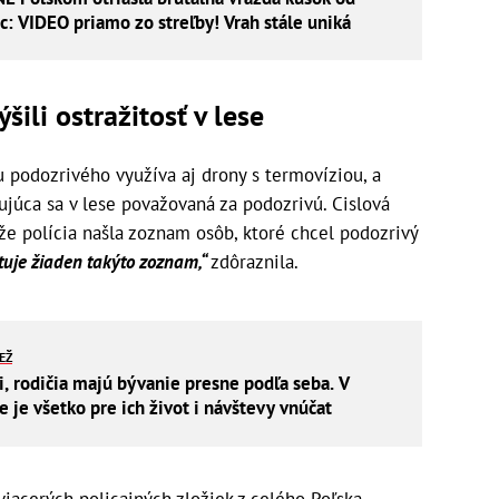
c: VIDEO priamo zo streľby! Vrah stále uniká
šili ostražitosť v lese
iu podozrivého využíva aj drony s termovíziou, a
júca sa v lese považovaná za podozrivú. Cislová
že polícia našla zoznam osôb, ktoré chcel podozrivý
tuje žiaden takýto zoznam,“
zdôraznila.
IEŽ
i, rodičia majú bývanie presne podľa seba. V
je všetko pre ich život i návštevy vnúčat
 viacerých policajných zložiek z celého Poľska