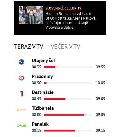
SLOVENSKÉ CELEBRITY
Hidden Brunch na vyhliadke
UFO: Hostiteľka Alena Pallová,
okúzľujúca Jasmina Alagič
Vrbovská a ďalšie
TERAZ V TV
VEČER V TV
Utajený šéf
08:35
09:55
Prázdniny
08:50
10:05
Destinácie
08:45
09:05
Túžba tela
08:00
09:05
Panelák
08:15
09:15