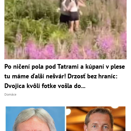
Po ničení pola pod Tatrami a kúpaní v plese
tu máme ďalší nešvár! Drzosť bez hraníc:
Dvojica kvôli fotke vošla do...
Domáce