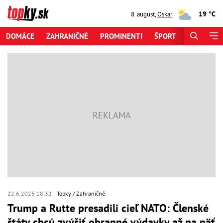
19 °C
8. august
,
Oskar
DOMÁCE
ZAHRANIČNÉ
PROMINENTI
ŠPORT
ZAUJÍMAV
22.6.2025 18:32
Topky
Zahraničné
Trump a Rutte presadili cieľ NATO: Členské
štáty chcú zvýšiť obranné výdavky až na päť