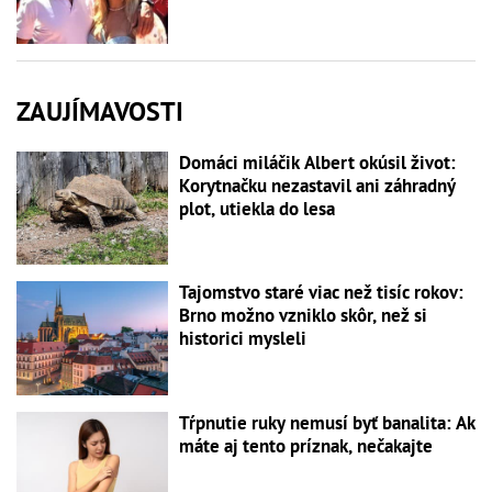
ZAUJÍMAVOSTI
Domáci miláčik Albert okúsil život:
Korytnačku nezastavil ani záhradný
plot, utiekla do lesa
Tajomstvo staré viac než tisíc rokov:
Brno možno vzniklo skôr, než si
historici mysleli
Tŕpnutie ruky nemusí byť banalita: Ak
máte aj tento príznak, nečakajte