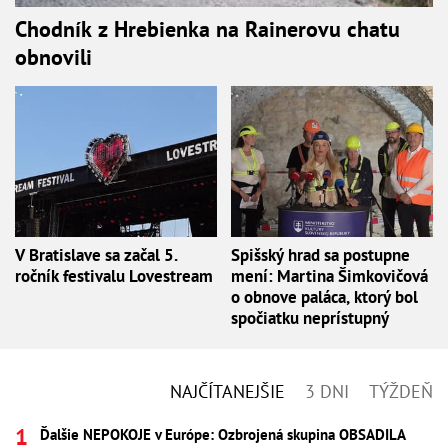
Chodník z Hrebienka na Rainerovu chatu
obnovili
V Bratislave sa začal 5.
Spišský hrad sa postupne
ročník festivalu Lovestream
mení: Martina Šimkovičová
o obnove paláca, ktorý bol
spočiatku neprístupný
NAJČÍTANEJŠIE
3 DNI
TÝŽDEŇ
Ďalšie NEPOKOJE v Európe: Ozbrojená skupina OBSADILA