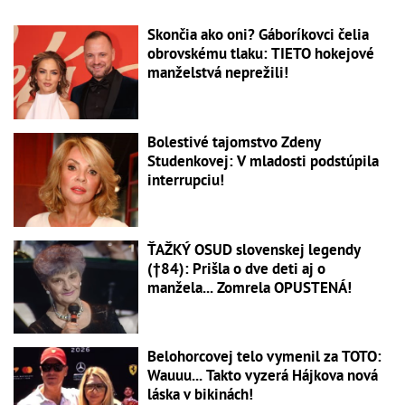
Skončia ako oni? Gáboríkovci čelia
obrovskému tlaku: TIETO hokejové
manželstvá neprežili!
Bolestivé tajomstvo Zdeny
Studenkovej: V mladosti podstúpila
interrupciu!
ŤAŽKÝ OSUD slovenskej legendy
(†84): Prišla o dve deti aj o
manžela... Zomrela OPUSTENÁ!
Belohorcovej telo vymenil za TOTO:
Wauuu... Takto vyzerá Hájkova nová
láska v bikinách!