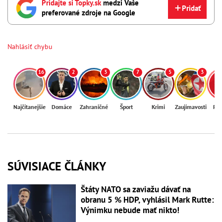
Pridajte si Topky.sk
medzi Vaše
Pridať
preferované zdroje na Google
Nahlásiť chybu
16
2
3
7
5
3
Najčítanejšie
Domáce
Zahraničné
Šport
Krimi
Zaujímavosti
Reg
SÚVISIACE ČLÁNKY
Štáty NATO sa zaviažu dávať na
obranu 5 % HDP, vyhlásil Mark Rutte:
Výnimku nebude mať nikto!