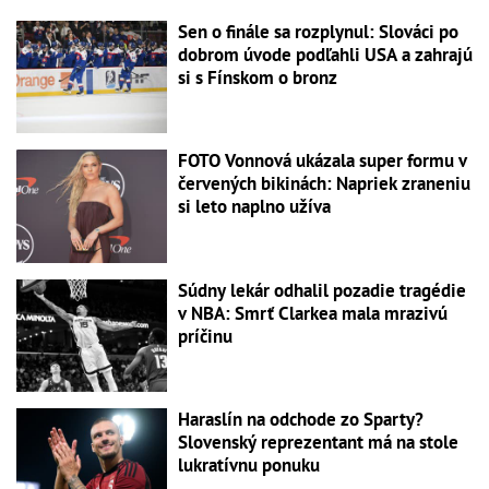
Sen o finále sa rozplynul: Slováci po
dobrom úvode podľahli USA a zahrajú
si s Fínskom o bronz
FOTO Vonnová ukázala super formu v
červených bikinách: Napriek zraneniu
si leto naplno užíva
Súdny lekár odhalil pozadie tragédie
v NBA: Smrť Clarkea mala mrazivú
príčinu
Haraslín na odchode zo Sparty?
Slovenský reprezentant má na stole
lukratívnu ponuku