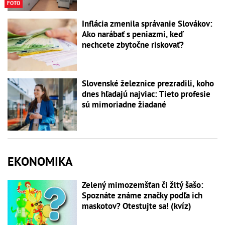
FOTO
Inflácia zmenila správanie Slovákov:
Ako narábať s peniazmi, keď
nechcete zbytočne riskovať?
Slovenské železnice prezradili, koho
dnes hľadajú najviac: Tieto profesie
sú mimoriadne žiadané
EKONOMIKA
Zelený mimozemšťan či žltý šašo:
Spoznáte známe značky podľa ich
maskotov? Otestujte sa! (kvíz)