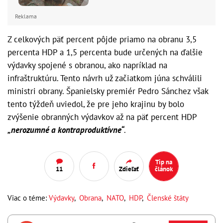
Reklama
Z celkových päť percent pôjde priamo na obranu 3,5
percenta HDP a 1,5 percenta bude určených na ďalšie
výdavky spojené s obranou, ako napríklad na
infraštruktúru. Tento návrh už začiatkom júna schválili
ministri obrany. Španielsky premiér Pedro Sánchez však
tento týždeň uviedol, že pre jeho krajinu by bolo
zvýšenie obranných výdavkov až na päť percent HDP
„nerozumné a kontraproduktívne“
.
Tip na
11
Zdieľať
článok
Viac o téme:
Výdavky
,
Obrana
,
NATO
,
HDP
,
Členské štáty