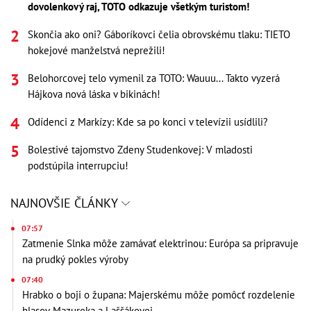
dovolenkový raj, TOTO odkazuje všetkým turistom!
Skončia ako oni? Gáboríkovci čelia obrovskému tlaku: TIETO
hokejové manželstvá neprežili!
Belohorcovej telo vymenil za TOTO: Wauuu... Takto vyzerá
Hájkova nová láska v bikinách!
Odídenci z Markízy: Kde sa po konci v televízii usídlili?
Bolestivé tajomstvo Zdeny Studenkovej: V mladosti
podstúpila interrupciu!
NAJNOVŠIE ČLÁNKY
07:57
Zatmenie Slnka môže zamávať elektrinou: Európa sa pripravuje
na prudký pokles výroby
07:40
Hrabko o boji o župana: Majerskému môže pomôcť rozdelenie
hlasov Mazureka a Laššákovej