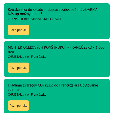
Retrakár/-ka do skladu – doprava zabezpečená ZDARMA.
Nástup možný ihneď!
TRANSFER International Staff k.s., Šaľa
Pozri ponuku
MONTÉR OCEĽOVÝCH KONŠTRUKCIÍ - FRANCÚZSKO - 3 600
netto
CHRISTAL s. r. o., Francúzsko
Pozri ponuku
Hľadáme zváračov CO₂ (135) do Francúzska | Ubytovanie
zdarma
CHRISTAL s. r. o., Francúzsko
Pozri ponuku