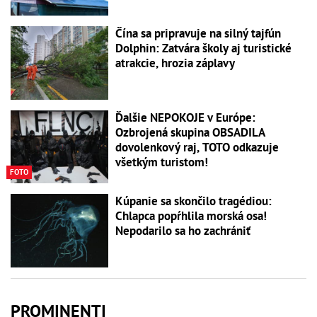
Čína sa pripravuje na silný tajfún
Dolphin: Zatvára školy aj turistické
atrakcie, hrozia záplavy
Ďalšie NEPOKOJE v Európe:
Ozbrojená skupina OBSADILA
dovolenkový raj, TOTO odkazuje
všetkým turistom!
FOTO
Kúpanie sa skončilo tragédiou:
Chlapca popŕhlila morská osa!
Nepodarilo sa ho zachrániť
PROMINENTI