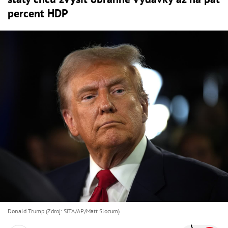
percent HDP
Donald Trump (Zdroj: SITA/AP/Matt Slocum)