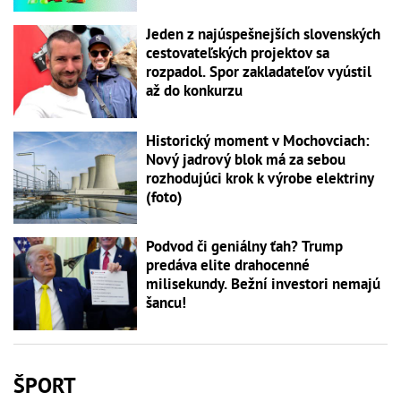
Jeden z najúspešnejších slovenských
cestovateľských projektov sa
rozpadol. Spor zakladateľov vyústil
až do konkurzu
Historický moment v Mochovciach:
Nový jadrový blok má za sebou
rozhodujúci krok k výrobe elektriny
(foto)
Podvod či geniálny ťah? Trump
predáva elite drahocenné
milisekundy. Bežní investori nemajú
šancu!
ŠPORT