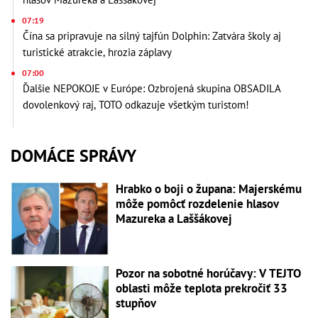
07:19
Čína sa pripravuje na silný tajfún Dolphin: Zatvára školy aj
turistické atrakcie, hrozia záplavy
07:00
Ďalšie NEPOKOJE v Európe: Ozbrojená skupina OBSADILA
dovolenkový raj, TOTO odkazuje všetkým turistom!
DOMÁCE SPRÁVY
Hrabko o boji o župana: Majerskému
môže pomôcť rozdelenie hlasov
Mazureka a Laššákovej
Pozor na sobotné horúčavy: V TEJTO
oblasti môže teplota prekročiť 33
stupňov