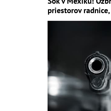
Šok v Mexiku! Ozbr
priestorov radnice,