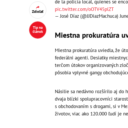
de la policía local, quienes se en
pic.twitter.com/oOTV45plZT
Zdieľať
— José Díaz (@JJDiazMachuca)
Jun
Tip na
článok
Miestna prokuratúra uv
Miestna prokuratúra uviedla, že úto
federálni agenti. Desiatky miestnyc
terčom útokov organizovaných zloči
pôsobia vplyvné gangy obchodujúc
Násilie sa nedávno rozšírilo aj do
dvaja blízki spolupracovníci staros
s obchodovaním s drogami, si v Me
životov, viac ako 120.000 ľudí je n