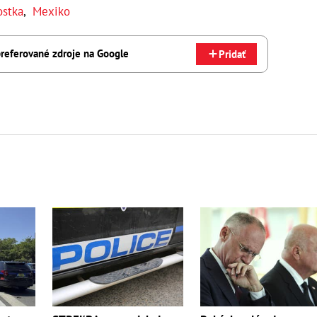
ostka
,
Mexiko
referované zdroje na Google
Pridať