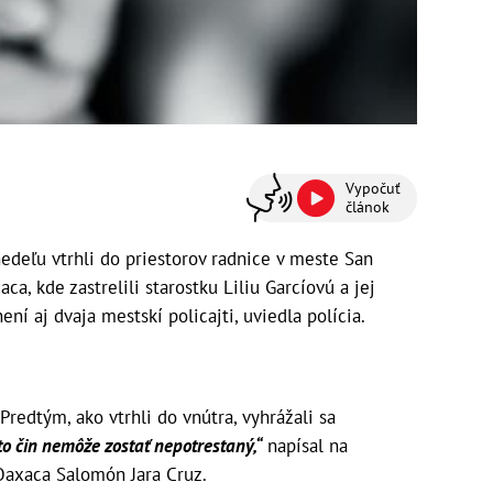
Vypočuť
článok
edeľu vtrhli do priestorov radnice v meste San
, kde zastrelili starostku Liliu Garcíovú a jej
ení aj dvaja mestskí policajti, uviedla polícia.
Predtým, ako vtrhli do vnútra, vyhrážali sa
to čin nemôže zostať nepotrestaný,“
napísal na
Oaxaca Salomón Jara Cruz.