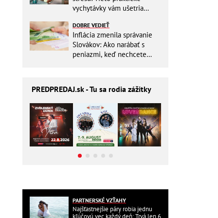
vychytávky vám ušetria
miesto v batohu!
DOBRE VEDIEŤ
Inflácia zmenila správanie
Slovákov: Ako narábať s
peniazmi, keď nechcete
zbytočne riskovať?
PREDPREDAJ
.sk - Tu sa rodia zážitky
PARTNERSKÉ VZŤAHY
Najšťastnejšie páry robia jednu
kľúčovú vec každý deň: Trvá len 6