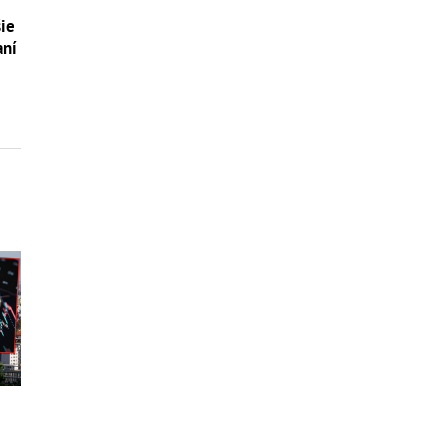
šie
aní