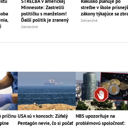
estu
STREĽBA v americkej
Rakúsko plánuje po
Minnesote: Zastrelili
streľbe v škole prísnej
soba
političku s manželom!
zákony týkajúce sa zbr
enia,
Ďalší politik je zranený
Zahraničné
ý
Zahraničné
ú príčinu
USA sú v koncoch: Zúfalý
NBS upozorňuje na
úplne
Pentagón nevie, čo si počať
problémovú spoločnosť: