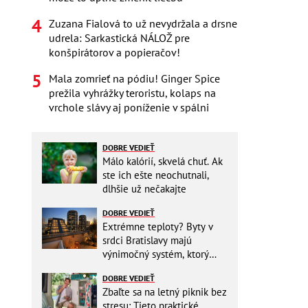
Zuzana Fialová to už nevydržala a drsne
udrela: Sarkastická NÁLOŽ pre
konšpirátorov a popieračov!
Mala zomrieť na pódiu! Ginger Spice
prežila vyhrážky teroristu, kolaps na
vrchole slávy aj poníženie v spálni
DOBRE VEDIEŤ
Málo kalórií, skvelá chuť. Ak
ste ich ešte neochutnali,
dlhšie už nečakajte
DOBRE VEDIEŤ
Extrémne teploty? Byty v
srdci Bratislavy majú
výnimočný systém, ktorý
ešte aj šetrí náklady
DOBRE VEDIEŤ
Zbaľte sa na letný piknik bez
stresu: Tieto praktické