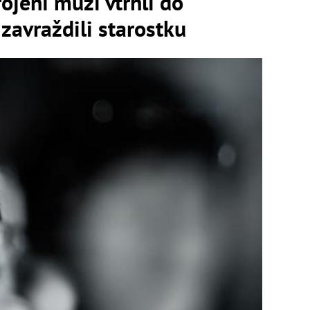
ojení muži vtrhli do
 zavraždili starostku