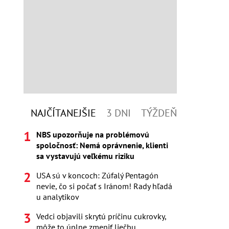
NAJČÍTANEJŠIE
3 DNI
TÝŽDEŇ
NBS upozorňuje na problémovú
spoločnosť: Nemá oprávnenie, klienti
sa vystavujú veľkému riziku
USA sú v koncoch: Zúfalý Pentagón
nevie, čo si počať s Iránom! Rady hľadá
u analytikov
Vedci objavili skrytú príčinu cukrovky,
môže to úplne zmeniť liečbu