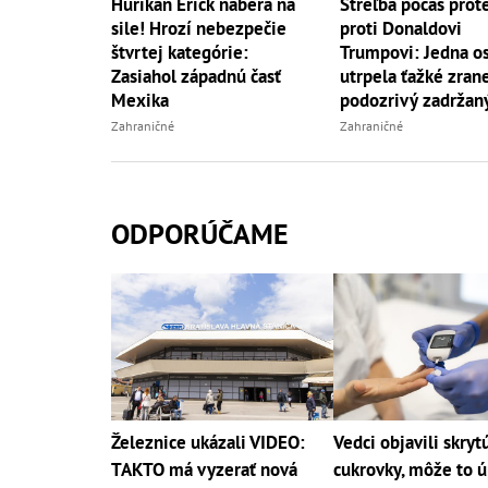
Hurikán Erick naberá na
Streľba počas prot
sile! Hrozí nebezpečie
proti Donaldovi
štvrtej kategórie:
Trumpovi: Jedna o
Zasiahol západnú časť
utrpela ťažké zran
Mexika
podozrivý zadržan
Zahraničné
Zahraničné
ODPORÚČAME
Železnice ukázali VIDEO:
Vedci objavili skryt
TAKTO má vyzerať nová
cukrovky, môže to 