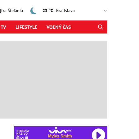
ajtra Štefánia
23 °C
 TV
LIFESTYLE
VOĽNÝ ČAS
STREAM
NAŽIVO
Myles Smith