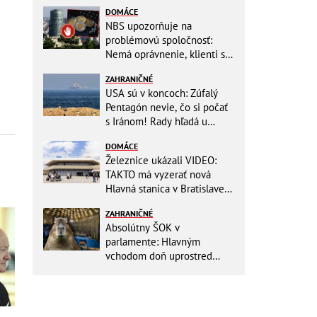
DOMÁCE
NBS upozorňuje na
problémovú spoločnosť:
Nemá oprávnenie, klienti sa
vystavujú veľkému riziku
ZAHRANIČNÉ
USA sú v koncoch: Zúfalý
Pentagón nevie, čo si počať
s Iránom! Rady hľadá u
analytikov
DOMÁCE
Železnice ukázali VIDEO:
TAKTO má vyzerať nová
Hlavná stanica v Bratislave!
Detský kútik aj bezbarierové
ZAHRANIČNÉ
toalety
Absolútny ŠOK v
parlamente: Hlavným
vchodom doň uprostred
zasadania napochodovali
KAPYBARY, kde sa tam
nabrali?