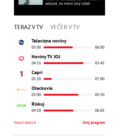
sekúnd, no mení celý vzťah
TERAZ V TV
VEČER V TV
Televízne noviny
05:00
06:00
Noviny TV JOJ
04:55
05:45
Capri
05:20
07:00
Oteckovia
05:00
05:50
Riskuj
04:50
06:05
Navoľ stanice
Celý program