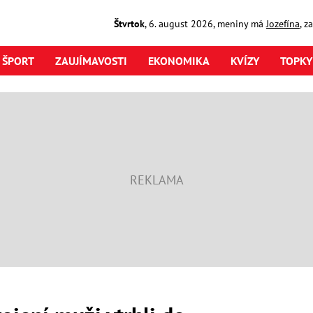
Štvrtok
,
6. august
2026
,
meniny má
Jozefína
, z
ŠPORT
ZAUJÍMAVOSTI
EKONOMIKA
KVÍZY
TOPKY