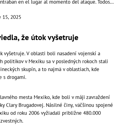
contraban en el lugar al momento del ataque. Todos…
e 15, 2025
iedla, že útok vyšetruje
k vyšetruje. V oblasti boli nasadení vojenskí a
h politikov v Mexiku sa v posledných rokoch stali
neckých skupín, a to najmä v oblastiach, kde
e s drogami.
 hlavného mesta Mexiko, kde boli v máji zavraždení
tky Clary Brugadovej. Násilné činy, väčšinou spojené
xiku od roku 2006 vyžiadali približne 480.000
ezvestných.