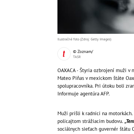
Ilustračné foto (Zdroj: Getty Images)
© Zoznam/
TASR
OAXACA - Štyria ozbrojení muži v n
Mateo Piňas v mexickom štáte Oaxaca
spolupracovníka. Pri útoku boli zran
Informuje agentúra AFP.
Muži prišli k radnici na motorkách. 
policajtom strážiacim budovu.
„Ten
sociálnych sieťach guvernér štátu 