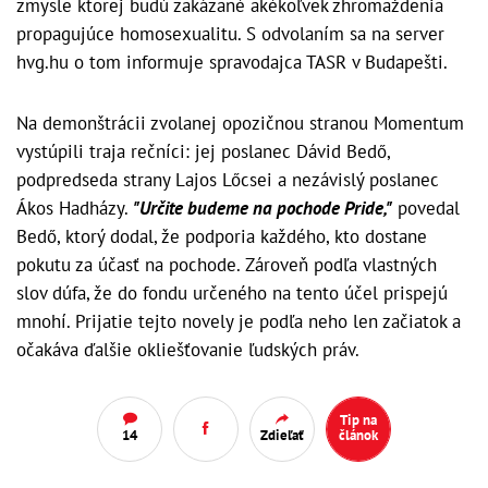
zmysle ktorej budú zakázané akékoľvek zhromaždenia
propagujúce homosexualitu. S odvolaním sa na server
hvg.hu o tom informuje spravodajca TASR v Budapešti.
Na demonštrácii zvolanej opozičnou stranou Momentum
vystúpili traja rečníci: jej poslanec Dávid Bedő,
podpredseda strany Lajos Lőcsei a nezávislý poslanec
Ákos Hadházy.
"Určite budeme na pochode Pride,"
povedal
Bedő, ktorý dodal, že podporia každého, kto dostane
pokutu za účasť na pochode. Zároveň podľa vlastných
slov dúfa, že do fondu určeného na tento účel prispejú
mnohí. Prijatie tejto novely je podľa neho len začiatok a
očakáva ďalšie okliešťovanie ľudských práv.
Tip na
14
Zdieľať
článok