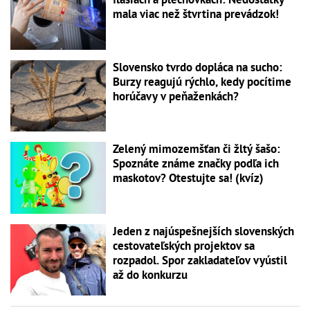
mala viac než štvrtina prevádzok!
Slovensko tvrdo dopláca na sucho:
Burzy reagujú rýchlo, kedy pocítime
horúčavy v peňaženkách?
Zelený mimozemšťan či žltý šašo:
Spoznáte známe značky podľa ich
maskotov? Otestujte sa! (kvíz)
Jeden z najúspešnejších slovenských
cestovateľských projektov sa
rozpadol. Spor zakladateľov vyústil
až do konkurzu