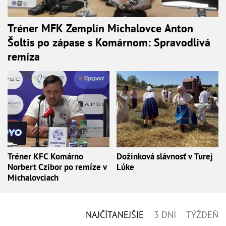
Tréner MFK Zemplín Michalovce Anton
Šoltis po zápase s Komárnom: Spravodlivá
remíza
Tréner KFC Komárno
Dožinková slávnosť v Turej
Norbert Czibor po remíze v
Lúke
Michalovciach
NAJČÍTANEJŠIE
3 DNI
TÝŽDEŇ