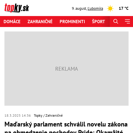
17 °C
9. august
,
Ľubomíra
DOMÁCE
ZAHRANIČNÉ
PROMINENTI
ŠPORT
ZAUJÍMAV
18.3.2025 14:36
Topky
Zahraničné
Maďarský parlament schválil novelu zákona
na obmedzenie pochodov Pride: Okamžité