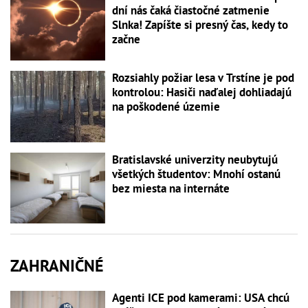
dní nás čaká čiastočné zatmenie
Slnka! Zapíšte si presný čas, kedy to
začne
Rozsiahly požiar lesa v Trstíne je pod
kontrolou: Hasiči naďalej dohliadajú
na poškodené územie
Bratislavské univerzity neubytujú
všetkých študentov: Mnohí ostanú
bez miesta na internáte
ZAHRANIČNÉ
Agenti ICE pod kamerami: USA chcú