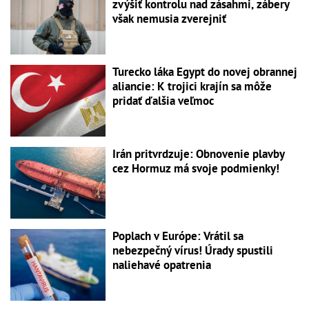
zvýšiť kontrolu nad zásahmi, zábery
však nemusia zverejniť
Turecko láka Egypt do novej obrannej
aliancie: K trojici krajín sa môže
pridať ďalšia veľmoc
Irán pritvrdzuje: Obnovenie plavby
cez Hormuz má svoje podmienky!
Poplach v Európe: Vrátil sa
nebezpečný vírus! Úrady spustili
naliehavé opatrenia