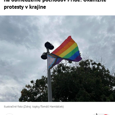
protesty v krajine
Ilustračné foto (Zdroj: topky/Tomáš Hambálek)