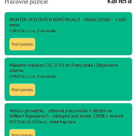
Pracovné pozície
MONTÉR OCEĽOVÝCH KONŠTRUKCIÍ - FRANCÚZSKO - 3 600
netto
CHRISTAL s. r. o., Francúzsko
Pozri ponuku
Hľadáme zváračov CO₂ (135) do Francúzska | Ubytovanie
zdarma
CHRISTAL s. r. o., Francúzsko
Pozri ponuku
Vedúca prevádzky - odborná pracovníčka v záložni vo
Veľkých Kapušanoch - nástupný plat brutto 1260€ + stravné
POŠTOVÁ ZÁLOŽŇA a.s., Veľké Kapušany
Pozri ponuku