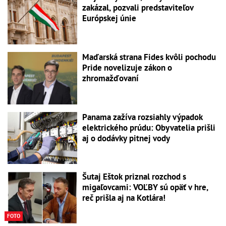
zakázal, pozvali predstaviteľov
Európskej únie
Maďarská strana Fides kvôli pochodu
Pride novelizuje zákon o
zhromažďovaní
Panama zažíva rozsiahly výpadok
elektrického prúdu: Obyvatelia prišli
aj o dodávky pitnej vody
Šutaj Eštok priznal rozchod s
migaľovcami: VOĽBY sú opäť v hre,
reč prišla aj na Kotlára!
FOTO