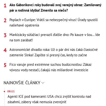
Ako Gáboríkovci roky budovali svoj verejný obraz: Zamilovaný
pár a rodinná idylka! Zmenilo sa niečo?
Poplach v Európe: Vrátil sa nebezpečný vírus! Úrady spustili
naliehavé opatrenia
Markizácky súťažiaci prerazil ďalšie dno: Po kauze v šou... Ide
na tom zarábať!
Astronomické divadlo roka: Už o pár dní nás čaká čiastočné
zatmenie Slnka! Zapíšte si presný čas, kedy to začne
Fico varuje pred extrémne suchou budúcnosťou: Zákaz
vývozu vody nestačí, čakajú nás miliardové investície
NAJNOVŠIE ČLÁNKY
08:11
Agenti ICE pod kamerami: USA chcú zvýšiť kontrolu nad
zásahmi, zábery však nemusia zverejniť