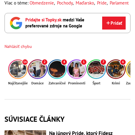
Viac o téme:
Obmedzenie
,
Pochody
,
Maďarsko
,
Pride
,
Parlament
Pridajte si Topky.sk
medzi Vaše
Pridať
preferované zdroje na Google
Nahlásiť chybu
16
2
4
1
7
6
Najčítanejšie
Domáce
Zahraničné
Prominenti
Šport
Krimi
Zaují
SÚVISIACE ČLÁNKY
Na júnový Pride, ktorý Fidesz