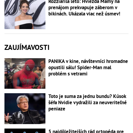
Rozžiarila leto: Hviezda Mamy na
prenájom prekvapuje záberom v
bikinách. Ukázala viac než úsmev!
ZAUJÍMAVOSTI
PANIKA v kine, návštevníci hromadne
opustili sálu! Spider-Man mal
problém s vetrami
Toto je suma za jednu bundu? Kúsok
šéfa Nvidie vydražili za neuveriteľné
peniaze
5 najdôležitejších rád ortopéda pre