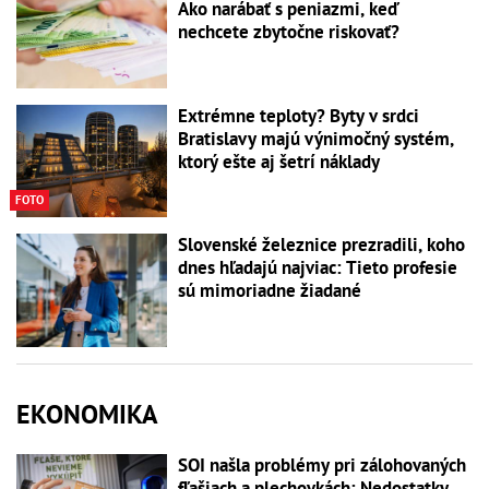
Ako narábať s peniazmi, keď
nechcete zbytočne riskovať?
Extrémne teploty? Byty v srdci
Bratislavy majú výnimočný systém,
ktorý ešte aj šetrí náklady
FOTO
Slovenské železnice prezradili, koho
dnes hľadajú najviac: Tieto profesie
sú mimoriadne žiadané
EKONOMIKA
SOI našla problémy pri zálohovaných
fľašiach a plechovkách: Nedostatky