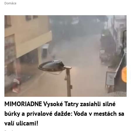
Domáce
MIMORIADNE Vysoké Tatry zasiahli silné
búrky a prívalové dažde: Voda v mestách sa
valí ulicami!