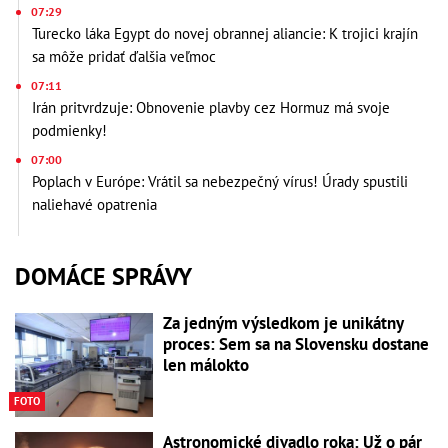
07:29
Turecko láka Egypt do novej obrannej aliancie: K trojici krajín
sa môže pridať ďalšia veľmoc
07:11
Irán pritvrdzuje: Obnovenie plavby cez Hormuz má svoje
podmienky!
07:00
Poplach v Európe: Vrátil sa nebezpečný vírus! Úrady spustili
naliehavé opatrenia
DOMÁCE SPRÁVY
Za jedným výsledkom je unikátny
proces: Sem sa na Slovensku dostane
len málokto
FOTO
Astronomické divadlo roka: Už o pár