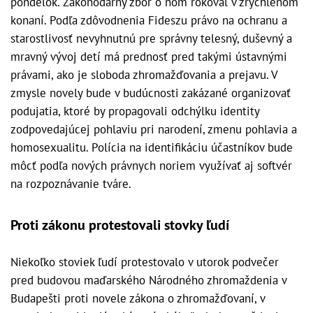
pondelok. Zákonodarný zbor o ňom rokoval v zrýchlenom
konaní. Podľa zdôvodnenia Fideszu právo na ochranu a
starostlivosť nevyhnutnú pre správny telesný, duševný a
mravný vývoj detí má prednosť pred takými ústavnými
právami, ako je sloboda zhromažďovania a prejavu. V
zmysle novely bude v budúcnosti zakázané organizovať
podujatia, ktoré by propagovali odchýlku identity
zodpovedajúcej pohlaviu pri narodení, zmenu pohlavia a
homosexualitu. Polícia na identifikáciu účastníkov bude
môcť podľa nových právnych noriem využívať aj softvér
na rozpoznávanie tváre.
Proti zákonu protestovali stovky ľudí
Niekoľko stoviek ľudí protestovalo v utorok podvečer
pred budovou maďarského Národného zhromaždenia v
Budapešti proti novele zákona o zhromažďovaní, v