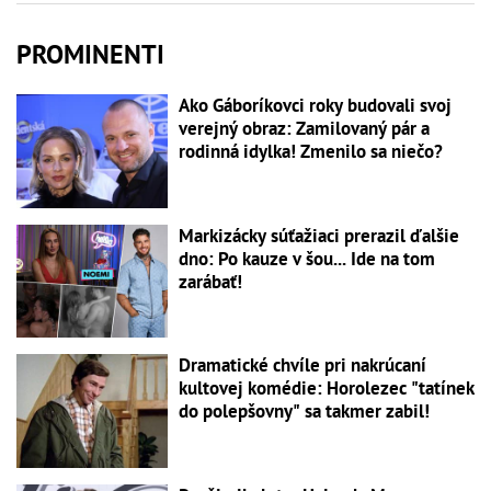
PROMINENTI
Ako Gáboríkovci roky budovali svoj
verejný obraz: Zamilovaný pár a
rodinná idylka! Zmenilo sa niečo?
Markizácky súťažiaci prerazil ďalšie
dno: Po kauze v šou... Ide na tom
zarábať!
Dramatické chvíle pri nakrúcaní
kultovej komédie: Horolezec "tatínek
do polepšovny" sa takmer zabil!