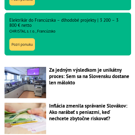
Elektrikár do Francúzska – dlhodobé projekty | 3 200 – 3
800 € netto
CHRISTAL s. r. o., Francúzsko
Pozri ponuku
Za jedným výsledkom je unikátny
proces: Sem sa na Slovensku dostane
len málokto
Inflácia zmenila správanie Slovákov:
Ako narábať s peniazmi, keď
nechcete zbytočne riskovať?