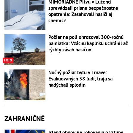
MIMORIADNE Pitvu v Lučenci
sprevádzali prísne bezpečnostné
opatrenia: Zasahovali hasiči aj
chemici!
Požiar na poli ohrozoval 300-ročnú
pamiatku: Vzácnu kaplnku uchránil až
rýchly zásah hasičov
FOTO
Nočný požiar bytu v Trnave:
Evakuovaných 38 ľudí, traja sa
nadýchali splodín
ZAHRANIČNÉ
Island obnovuje rokovania o vstupe