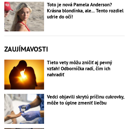
Toto je nová Pamela Anderson?
Krásna blondínka, ale... Tento rozdiel
udrie do očí!
ZAUJÍMAVOSTI
Tieto vety môžu zničiť aj pevný
vzťah! Odborníčka radí, čím ich
nahradiť
Vedci objavili skrytú príčinu cukrovky,
môže to úplne zmeniť liečbu