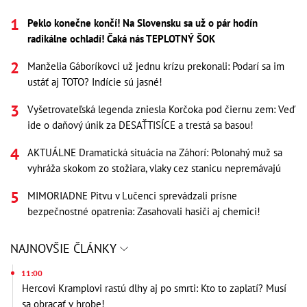
Peklo konečne končí! Na Slovensku sa už o pár hodín
radikálne ochladí! Čaká nás TEPLOTNÝ ŠOK
Manželia Gáboríkovci už jednu krízu prekonali: Podarí sa im
ustáť aj TOTO? Indície sú jasné!
Vyšetrovateľská legenda zniesla Korčoka pod čiernu zem: Veď
ide o daňový únik za DESAŤTISÍCE a trestá sa basou!
AKTUÁLNE Dramatická situácia na Záhorí: Polonahý muž sa
vyhráža skokom zo stožiara, vlaky cez stanicu nepremávajú
MIMORIADNE Pitvu v Lučenci sprevádzali prísne
bezpečnostné opatrenia: Zasahovali hasiči aj chemici!
NAJNOVŠIE ČLÁNKY
11:00
Hercovi Kramplovi rastú dlhy aj po smrti: Kto to zaplatí? Musí
sa obracať v hrobe!