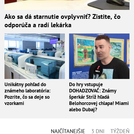
Ako sa dá starnutie ovplyvniť? Zistite, čo
odporúča a radí lekárka
Unikátny pohľad do
Do hry vstupuje
známeho laboratória:
DOHADZOVAČ: Známy
Pozrite, čo sa deje so
šperkár Stríž hľadá
vzorkami
Belohorcovej chlapa! Miami
alebo Dubaj?
NAJČÍTANEJŠIE
3 DNI
TÝŽDEŇ