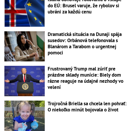
do EÚ: Brusel varuje, že rybolov si
ubráni za každú cenu
Dramatická situácia na Dunaji spája
susedov: Orbánová telefonovala s
Blanárom a Tarabom o urgentnej
pomoci
Frustrovaný Trump mal zúriť pre
prázdne sklady munície: Biely dom
rázne reaguje na údajné nezhody vo
velení
Trojročná Briella sa chcela len pohrať:
O niekoľko minút bojovala o život