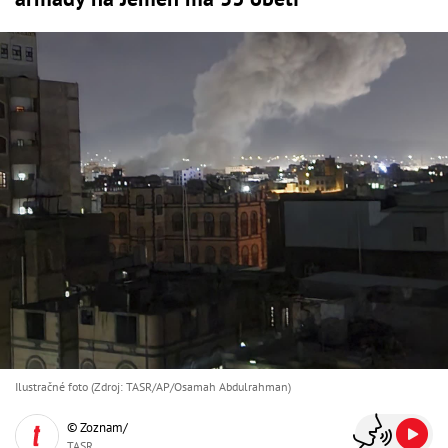
Ilustračné foto (Zdroj: TASR/AP/Osamah Abdulrahman)
© Zoznam/
TASR