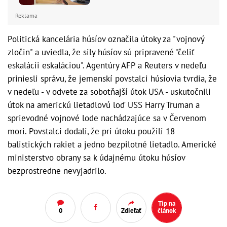
Reklama
Politická kancelária húsíov označila útoky za "vojnový
zločin" a uviedla, že sily húsíov sú pripravené "čeliť
eskalácii eskaláciou". Agentúry AFP a Reuters v nedeľu
priniesli správu, že jemenskí povstalci húsíovia tvrdia, že
v nedeľu - v odvete za sobotňajší útok USA - uskutočnili
útok na americkú lietadlovú loď USS Harry Truman a
sprievodné vojnové lode nachádzajúce sa v Červenom
mori. Povstalci dodali, že pri útoku použili 18
balistických rakiet a jedno bezpilotné lietadlo. Americké
ministerstvo obrany sa k údajnému útoku húsíov
bezprostredne nevyjadrilo.
Tip na
0
Zdieľať
článok