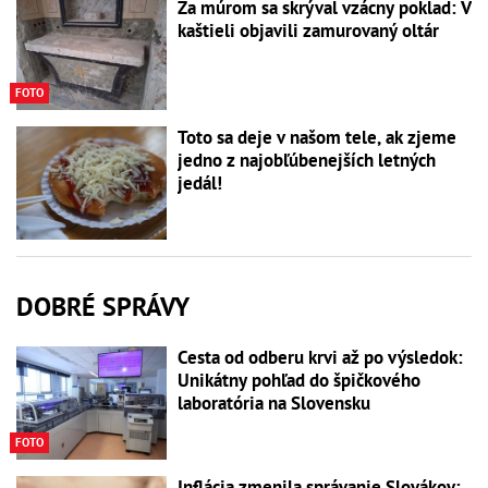
Za múrom sa skrýval vzácny poklad: V
kaštieli objavili zamurovaný oltár
FOTO
Toto sa deje v našom tele, ak zjeme
jedno z najobľúbenejších letných
jedál!
DOBRÉ SPRÁVY
Cesta od odberu krvi až po výsledok:
Unikátny pohľad do špičkového
laboratória na Slovensku
FOTO
Inflácia zmenila správanie Slovákov: