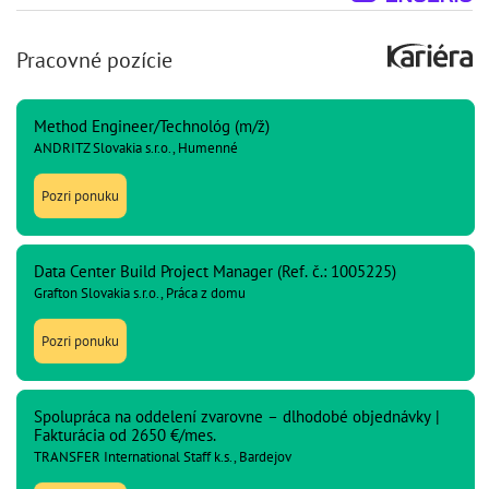
Pracovné pozície
Method Engineer/Technológ (m/ž)
ANDRITZ Slovakia s.r.o., Humenné
Pozri ponuku
Data Center Build Project Manager (Ref. č.: 1005225)
Grafton Slovakia s.r.o., Práca z domu
Pozri ponuku
Spolupráca na oddelení zvarovne – dlhodobé objednávky |
Fakturácia od 2650 €/mes.
TRANSFER International Staff k.s., Bardejov