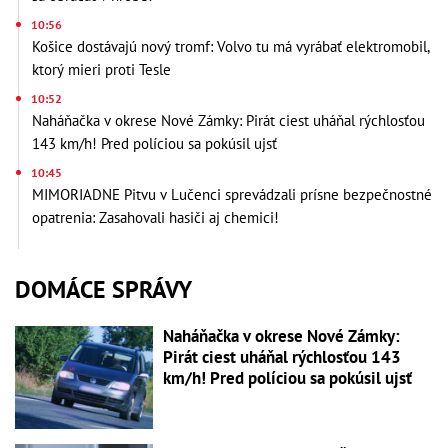
10:56
Košice dostávajú nový tromf: Volvo tu má vyrábať elektromobil,
ktorý mieri proti Tesle
10:52
Naháňačka v okrese Nové Zámky: Pirát ciest uháňal rýchlosťou
143 km/h! Pred políciou sa pokúsil ujsť
10:45
MIMORIADNE Pitvu v Lučenci sprevádzali prísne bezpečnostné
opatrenia: Zasahovali hasiči aj chemici!
DOMÁCE SPRÁVY
Naháňačka v okrese Nové Zámky:
Pirát ciest uháňal rýchlosťou 143
km/h! Pred políciou sa pokúsil ujsť