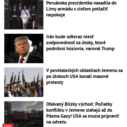
Peruánska prezidentka nasadila do
Limy armádu s cieľom potlačiť
nepokoje
Irán bude odteraz niesť
zodpovednosť za útoky, ktoré
podniknú húsíovia, varoval Trump
V povstaleckých oblastiach Jemenu sa
po útokoch USA konali masové
protesty
Obávaný Blízky východ: Počiatky
konfliktu v Jemene siahajú až do
Pásma Gazy! USA sa musia pripraviť
na odvetu
FOTO