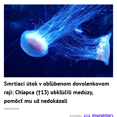
Smrtiaci útok v obľúbenom dovolenkovom
raji: Chlapca (†13) obkľúčili medúzy,
pomôcť mu už nedokázali
Zahraničné