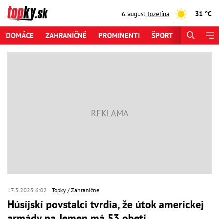
31 °C
6. august
,
Jozefína
DOMÁCE
ZAHRANIČNÉ
PROMINENTI
ŠPORT
ZAUJÍMAV
17.3.2025 6:02
Topky
Zahraničné
Húsíjskí povstalci tvrdia, že útok americkej
armády na Jemen má 53 obetí