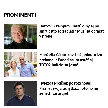
PROMINENTI
Hercovi Kramplovi rastú dlhy aj po
smrti: Kto to zaplatí? Musí sa obracať
v hrobe!
Manželia Gáboríkovci už jednu krízu
prekonali: Podarí sa im ustáť aj
TOTO? Indície sú jasné!
Hviezda Prcičiek po rozchode:
Priznal svoju úchylku... Toto ho na
ženách vzrušuje!