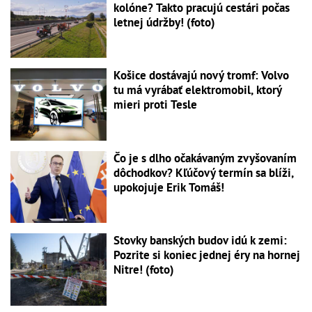
kolóne? Takto pracujú cestári počas
letnej údržby! (foto)
Košice dostávajú nový tromf: Volvo
tu má vyrábať elektromobil, ktorý
mieri proti Tesle
Čo je s dlho očakávaným zvyšovaním
dôchodkov? Kľúčový termín sa blíži,
upokojuje Erik Tomáš!
Stovky banských budov idú k zemi:
Pozrite si koniec jednej éry na hornej
Nitre! (foto)