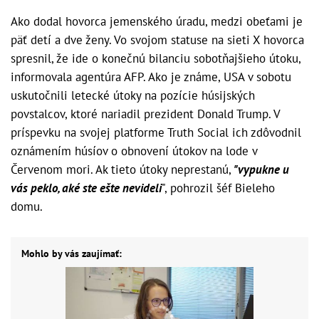
Ako dodal hovorca jemenského úradu, medzi obeťami je
päť detí a dve ženy. Vo svojom statuse na sieti X hovorca
spresnil, že ide o konečnú bilanciu sobotňajšieho útoku,
informovala agentúra AFP. Ako je známe, USA v sobotu
uskutočnili letecké útoky na pozície húsijských
povstalcov, ktoré nariadil prezident Donald Trump. V
príspevku na svojej platforme Truth Social ich zdôvodnil
oznámením húsíov o obnovení útokov na lode v
Červenom mori. Ak tieto útoky neprestanú,
"vypukne u
vás peklo, aké ste ešte nevideli
", pohrozil šéf Bieleho
domu.
Mohlo by vás zaujímať: