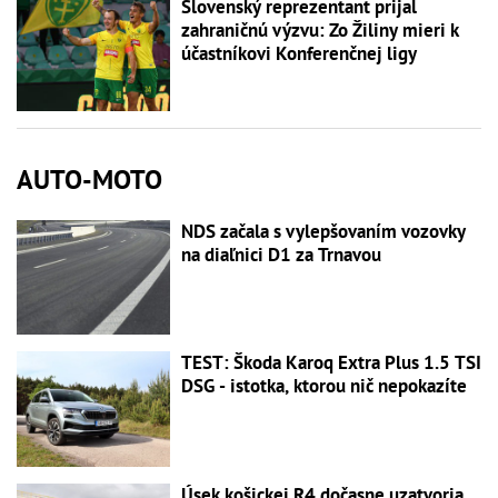
Slovenský reprezentant prijal
zahraničnú výzvu: Zo Žiliny mieri k
účastníkovi Konferenčnej ligy
AUTO-MOTO
NDS začala s vylepšovaním vozovky
na diaľnici D1 za Trnavou
TEST: Škoda Karoq Extra Plus 1.5 TSI
DSG - istotka, ktorou nič nepokazíte
Úsek košickej R4 dočasne uzatvoria