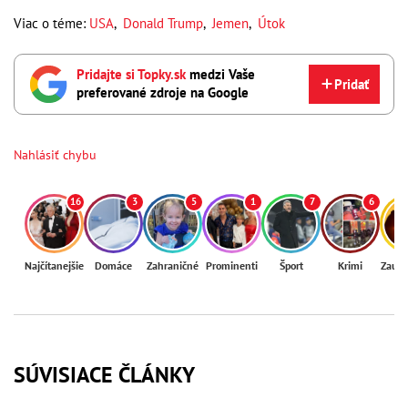
Viac o téme:
USA
,
Donald Trump
,
Jemen
,
Útok
Pridajte si Topky.sk
medzi Vaše
Pridať
preferované zdroje na Google
Nahlásiť chybu
16
3
5
1
7
6
Najčítanejšie
Domáce
Zahraničné
Prominenti
Šport
Krimi
Zaují
SÚVISIACE ČLÁNKY