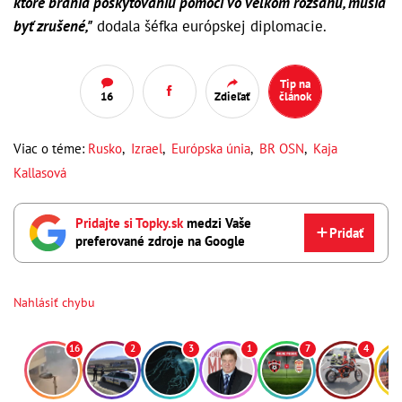
ktoré bránia poskytovaniu pomoci vo veľkom rozsahu, musia
byť zrušené,"
dodala šéfka európskej diplomacie.
Tip na
16
Zdieľať
článok
Viac o téme:
Rusko
,
Izrael
,
Európska únia
,
BR OSN
,
Kaja
Kallasová
Pridajte si Topky.sk
medzi Vaše
Pridať
preferované zdroje na Google
Nahlásiť chybu
16
2
3
1
7
4