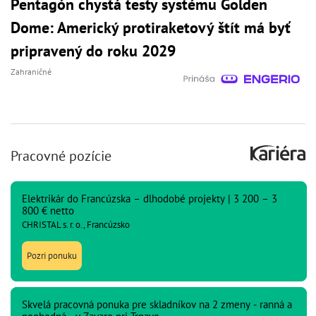
Pentagón chystá testy systému Golden
Dome: Americký protiraketový štít má byť
pripravený do roku 2029
Zahraničné
Pracovné pozície
Elektrikár do Francúzska – dlhodobé projekty | 3 200 – 3
800 € netto
CHRISTAL s. r. o., Francúzsko
Pozri ponuku
Skvelá pracovná ponuka pre skladníkov na 2 zmeny - ranná a