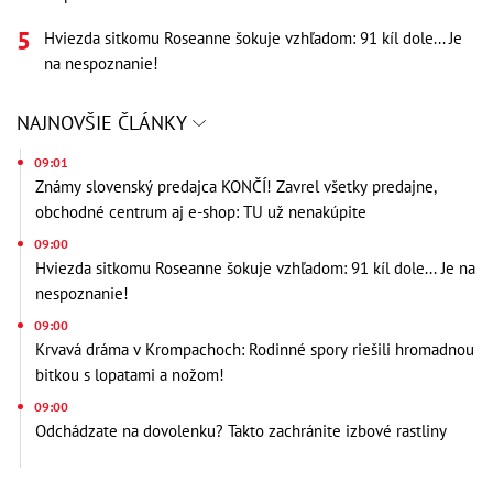
Hviezda sitkomu Roseanne šokuje vzhľadom: 91 kíl dole... Je
na nespoznanie!
NAJNOVŠIE ČLÁNKY
09:01
Známy slovenský predajca KONČÍ! Zavrel všetky predajne,
obchodné centrum aj e-shop: TU už nenakúpite
09:00
Hviezda sitkomu Roseanne šokuje vzhľadom: 91 kíl dole... Je na
nespoznanie!
09:00
Krvavá dráma v Krompachoch: Rodinné spory riešili hromadnou
bitkou s lopatami a nožom!
09:00
Odchádzate na dovolenku? Takto zachránite izbové rastliny