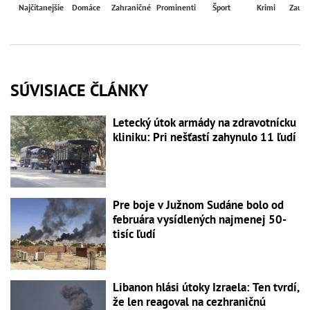
Najčítanejšie
Domáce
Zahraničné
Prominenti
Šport
Krimi
Zaují
SÚVISIACE ČLÁNKY
Letecký útok armády na zdravotnícku
kliniku: Pri nešťastí zahynulo 11 ľudí
Pre boje v Južnom Sudáne bolo od
februára vysídlených najmenej 50-
tisíc ľudí
Libanon hlási útoky Izraela: Ten tvrdí,
že len reagoval na cezhraničnú