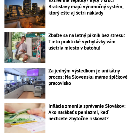
Extrémne teploty? Byty v srdci
Bratislavy majú výnimočný systém,
ktorý ešte aj šetrí náklady
Zbaľte sa na letný piknik bez stresu:
Tieto praktické vychytávky vám
ušetria miesto v batohu!
Za jedným výsledkom je unikátny
proces: Na Slovensku máme špičkové
pracovisko
Inflácia zmenila správanie Slovákov:
Ako narábať s peniazmi, keď
nechcete zbytočne riskovať?