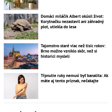
Domáci miláčik Albert okúsil život:
Korytnačku nezastavil ani záhradný
plot, utiekla do lesa
Tajomstvo staré viac než tisíc rokov:
Brno možno vzniklo skôr, než si
historici mysleli
Tŕpnutie ruky nemusí byť banalita: Ak
máte aj tento príznak, nečakajte