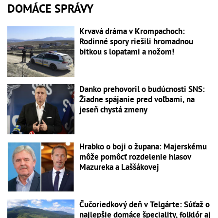
DOMÁCE SPRÁVY
Krvavá dráma v Krompachoch:
Rodinné spory riešili hromadnou
bitkou s lopatami a nožom!
Danko prehovoril o budúcnosti SNS:
Žiadne spájanie pred voľbami, na
jeseň chystá zmeny
Hrabko o boji o župana: Majerskému
môže pomôcť rozdelenie hlasov
Mazureka a Laššákovej
Čučoriedkový deň v Telgárte: Súťaž o
najlepšie domáce špeciality, folklór aj