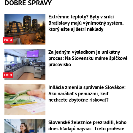
DOBRÉ SPRÁVY
Extrémne teploty? Byty v srdci
Bratislavy majú výnimočný systém,
ktorý ešte aj šetrí náklady
FOTO
Za jedným výsledkom je unikátny
proces: Na Slovensku máme špičkové
pracovisko
FOTO
Inflácia zmenila správanie Slovákov:
Ako narábať s peniazmi, keď
nechcete zbytočne riskovať?
Slovenské železnice prezradili, koho
dnes hľadajú najviac: Tieto profesie