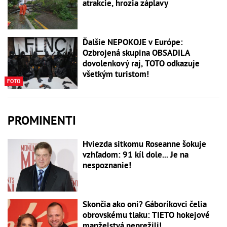
atrakcie, hrozia záplavy
Ďalšie NEPOKOJE v Európe:
Ozbrojená skupina OBSADILA
dovolenkový raj, TOTO odkazuje
všetkým turistom!
FOTO
PROMINENTI
Hviezda sitkomu Roseanne šokuje
vzhľadom: 91 kíl dole... Je na
nespoznanie!
Skončia ako oni? Gáboríkovci čelia
obrovskému tlaku: TIETO hokejové
manželstvá neprežili!