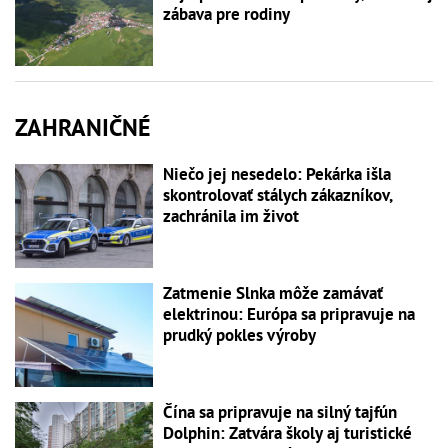
zábava pre rodiny
ZAHRANIČNÉ
Niečo jej nesedelo: Pekárka išla
skontrolovať stálych zákazníkov,
zachránila im život
Zatmenie Slnka môže zamávať
elektrinou: Európa sa pripravuje na
prudký pokles výroby
Čína sa pripravuje na silný tajfún
Dolphin: Zatvára školy aj turistické