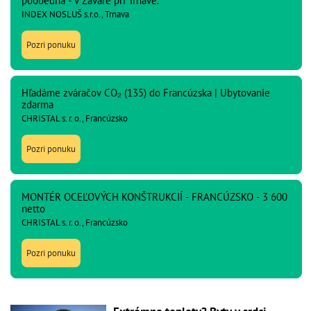
poobedná - v Zavare pri Trnave.
INDEX NOSLUŠ s.r.o., Trnava
Pozri ponuku
Hľadáme zváračov CO₂ (135) do Francúzska | Ubytovanie
zdarma
CHRISTAL s. r. o., Francúzsko
Pozri ponuku
MONTÉR OCEĽOVÝCH KONŠTRUKCIÍ - FRANCÚZSKO - 3 600
netto
CHRISTAL s. r. o., Francúzsko
Pozri ponuku