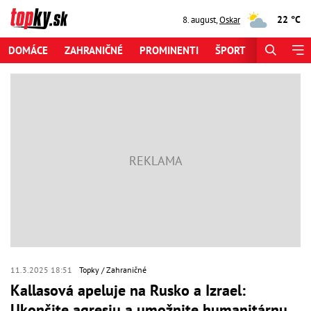
22 °C
8. august
,
Oskar
DOMÁCE
ZAHRANIČNÉ
PROMINENTI
ŠPORT
ZAUJÍMAV
11.3.2025 18:51
Topky
Zahraničné
Kallasová apeluje na Rusko a Izrael:
Ukončite agresiu a umožnite humanitárnu