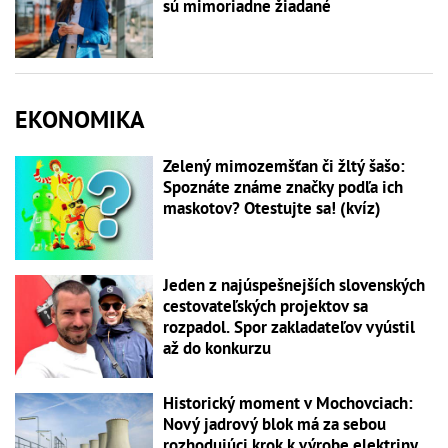
sú mimoriadne žiadané
EKONOMIKA
Zelený mimozemšťan či žltý šašo:
Spoznáte známe značky podľa ich
maskotov? Otestujte sa! (kvíz)
Jeden z najúspešnejších slovenských
cestovateľských projektov sa
rozpadol. Spor zakladateľov vyústil
až do konkurzu
Historický moment v Mochovciach:
Nový jadrový blok má za sebou
rozhodujúci krok k výrobe elektriny