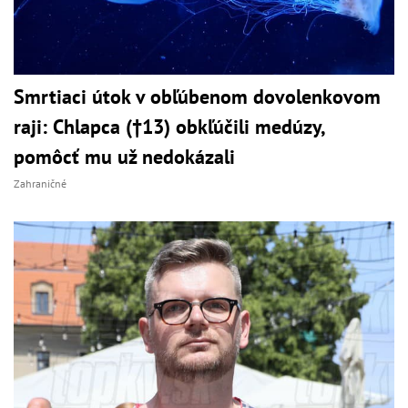
Smrtiaci útok v obľúbenom dovolenkovom
raji: Chlapca (†13) obkľúčili medúzy,
pomôcť mu už nedokázali
Zahraničné