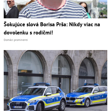
Šokujúce slová Borisa Prša: Nikdy viac na
dovolenku s rodičmi!
Domáci prominenti