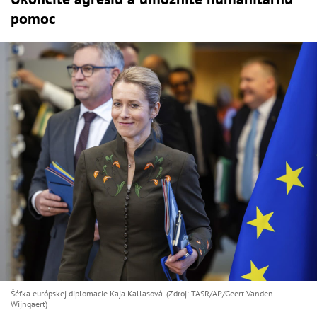
pomoc
Šéfka európskej diplomacie Kaja Kallasová. (Zdroj: TASR/AP/Geert Vanden
Wijngaert)