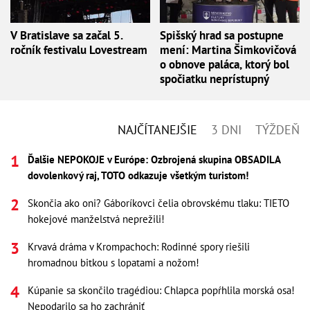
V Bratislave sa začal 5.
Spišský hrad sa postupne
ročník festivalu Lovestream
mení: Martina Šimkovičová
o obnove paláca, ktorý bol
spočiatku neprístupný
NAJČÍTANEJŠIE
3 DNI
TÝŽDEŇ
Ďalšie NEPOKOJE v Európe: Ozbrojená skupina OBSADILA
dovolenkový raj, TOTO odkazuje všetkým turistom!
Skončia ako oni? Gáboríkovci čelia obrovskému tlaku: TIETO
hokejové manželstvá neprežili!
Krvavá dráma v Krompachoch: Rodinné spory riešili
hromadnou bitkou s lopatami a nožom!
Kúpanie sa skončilo tragédiou: Chlapca popŕhlila morská osa!
Nepodarilo sa ho zachrániť