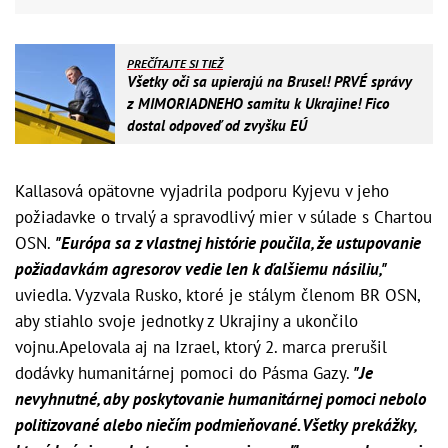
PREČÍTAJTE SI TIEŽ
Všetky oči sa upierajú na Brusel! PRVÉ správy
z MIMORIADNEHO samitu k Ukrajine! Fico
dostal odpoveď od zvyšku EÚ
Kallasová opätovne vyjadrila podporu Kyjevu v jeho
požiadavke o trvalý a spravodlivý mier v súlade s Chartou
OSN.
"Európa sa z vlastnej histórie poučila, že ustupovanie
požiadavkám agresorov vedie len k ďalšiemu násiliu,"
uviedla. Vyzvala Rusko, ktoré je stálym členom BR OSN,
aby stiahlo svoje jednotky z Ukrajiny a ukončilo
vojnu.Apelovala aj na Izrael, ktorý 2. marca prerušil
dodávky humanitárnej pomoci do Pásma Gazy.
"Je
nevyhnutné, aby poskytovanie humanitárnej pomoci nebolo
politizované alebo niečím podmieňované. Všetky prekážky,