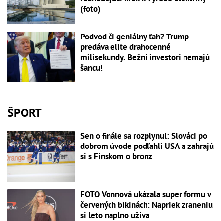
(foto)
Podvod či geniálny ťah? Trump
predáva elite drahocenné
milisekundy. Bežní investori nemajú
šancu!
ŠPORT
Sen o finále sa rozplynul: Slováci po
dobrom úvode podľahli USA a zahrajú
si s Fínskom o bronz
FOTO Vonnová ukázala super formu v
červených bikinách: Napriek zraneniu
si leto naplno užíva