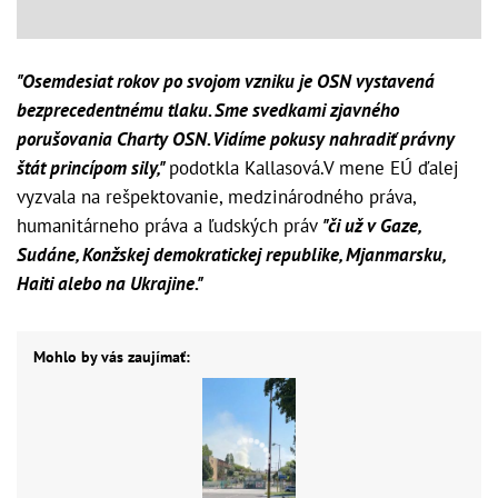
"Osemdesiat rokov po svojom vzniku je OSN vystavená
bezprecedentnému tlaku. Sme svedkami zjavného
porušovania Charty OSN. Vidíme pokusy nahradiť právny
štát princípom sily,"
podotkla Kallasová.V mene EÚ ďalej
vyzvala na rešpektovanie, medzinárodného práva,
humanitárneho práva a ľudských práv
"či už v Gaze,
Sudáne, Konžskej demokratickej republike, Mjanmarsku,
Haiti alebo na Ukrajine."
Mohlo by vás zaujímať: