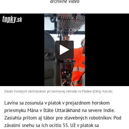
archívne video
Zásah horských záchranárov pri lavínovej nehode vo Fľaške (Zdroj: hzs.sk)
Lavína sa zosunula v piatok v prejazdnom horskom
priesmyku Mána v štáte Uttarákhand na severe Indie.
Zasiahla pritom aj tábor pre stavebných robotníkov. Pod
závalmi snehu sa ich ocitlo 55. Už v piatok sa