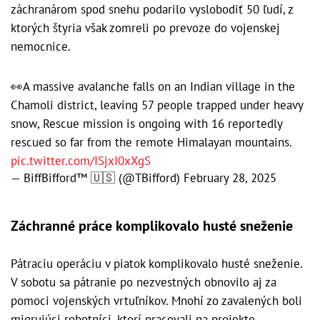
záchranárom spod snehu podarilo vyslobodiť 50 ľudí, z
ktorých štyria však zomreli po prevoze do vojenskej
nemocnice.
👀A massive avalanche falls on an Indian village in the
Chamoli district, leaving 57 people trapped under heavy
snow, Rescue mission is ongoing with 16 reportedly
rescued so far from the remote Himalayan mountains.
pic.twitter.com/ISjxI0xXgS
— BiffBifford™ 🇺🇸 (@TBifford)
February 28, 2025
Záchranné práce komplikovalo husté sneženie
Pátraciu operáciu v piatok komplikovalo husté sneženie.
V sobotu sa pátranie po nezvestných obnovilo aj za
pomoci vojenských vrtuľníkov. Mnohí zo zavalených boli
migrujúci robotníci, ktorí pracovali na projekte