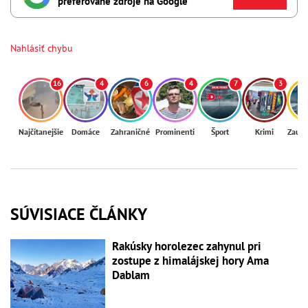
preferované zdroje na Google
Nahlásiť chybu
16
4
6
4
7
3
Najčítanejšie
Domáce
Zahraničné
Prominenti
Šport
Krimi
Zaují
SÚVISIACE ČLÁNKY
Rakúsky horolezec zahynul pri
zostupe z himalájskej hory Ama
Dablam