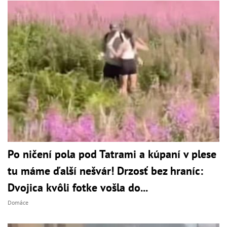
Po ničení pola pod Tatrami a kúpaní v plese
tu máme ďalší nešvár! Drzosť bez hraníc:
Dvojica kvôli fotke vošla do...
Domáce