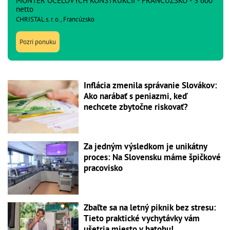
MONTÉR OCEĽOVÝCH KONŠTRUKCIÍ - FRANCÚZSKO - 3 600
netto
CHRISTAL s. r. o., Francúzsko
Pozri ponuku
Inflácia zmenila správanie Slovákov:
Ako narábať s peniazmi, keď
nechcete zbytočne riskovať?
Za jedným výsledkom je unikátny
proces: Na Slovensku máme špičkové
pracovisko
Zbaľte sa na letný piknik bez stresu:
Tieto praktické vychytávky vám
ušetria miesto v batohu!