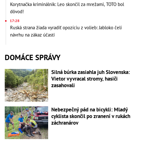
Korytnačka kriminálnik: Leo skončil za mrežami, TOTO bol
dôvod!
17:28
Ruská strana žiada vyradiť opozíciu z volieb: Jabloko čelí
návrhu na zákaz účasti
DOMÁCE SPRÁVY
Silná búrka zasiahla juh Slovenska:
Vietor vyvracal stromy, hasiči
zasahovali
Nebezpečný pád na bicykli: Mladý
cyklista skončil po zranení v rukách
záchranárov