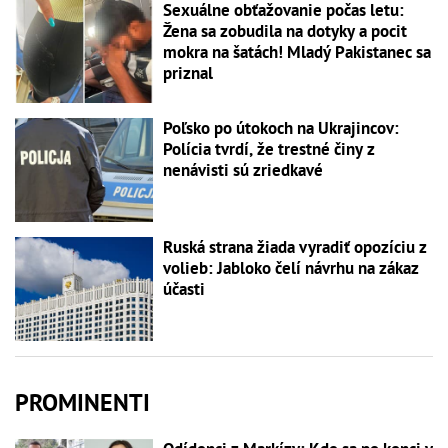
Sexuálne obťažovanie počas letu:
Žena sa zobudila na dotyky a pocit
mokra na šatách! Mladý Pakistanec sa
priznal
Poľsko po útokoch na Ukrajincov:
Polícia tvrdí, že trestné činy z
nenávisti sú zriedkavé
Ruská strana žiada vyradiť opozíciu z
volieb: Jabloko čelí návrhu na zákaz
účasti
PROMINENTI