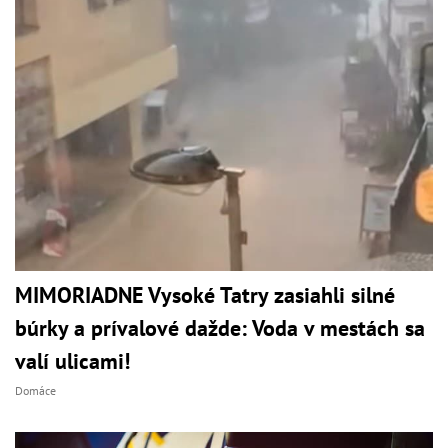
MIMORIADNE Vysoké Tatry zasiahli silné
búrky a prívalové dažde: Voda v mestách sa
valí ulicami!
Domáce