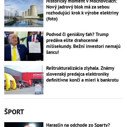
Historický moment v Mochovciach:
Nový jadrový blok má za sebou
rozhodujúci krok k výrobe elektriny
(foto)
Podvod či geniálny ťah? Trump
predáva elite drahocenné
milisekundy. Bežní investori nemajú
šancu!
Reštrukturalizácia zlyhala. Známy
slovenský predajca elektroniky
definitívne končí a mieri k bankrotu
ŠPORT
Haraslín na odchode zo Sparty?