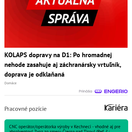
KOLAPS dopravy na D1: Po hromadnej
nehode zasahuje aj záchranársky vrtuľník,
doprava je odklaňaná
Domáce
Pracovné pozície
CNC operátor/operátorka výroby v Kechneci - vhodné aj pre
absolventov! Zvoz zo smeru Čierna nad Tisou! (Ref. č.: