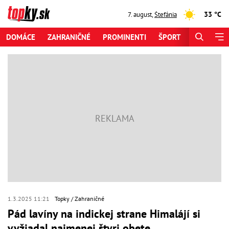
33 °C
7. august
,
Štefánia
DOMÁCE
ZAHRANIČNÉ
PROMINENTI
ŠPORT
ZAUJÍMAV
1.3.2025 11:21
Topky
Zahraničné
Pád lavíny na indickej strane Himalájí si
vyžiadal najmenej štyri obete