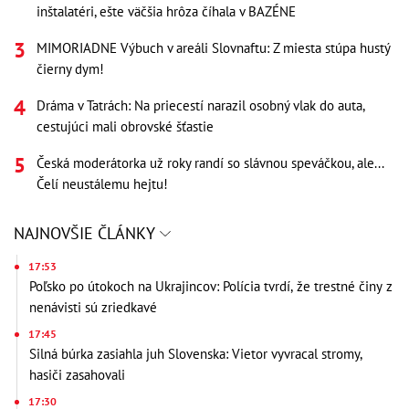
inštalatéri, ešte väčšia hrôza číhala v BAZÉNE
MIMORIADNE Výbuch v areáli Slovnaftu: Z miesta stúpa hustý
čierny dym!
Dráma v Tatrách: Na priecestí narazil osobný vlak do auta,
cestujúci mali obrovské šťastie
Česká moderátorka už roky randí so slávnou speváčkou, ale...
Čelí neustálemu hejtu!
NAJNOVŠIE ČLÁNKY
17:53
Poľsko po útokoch na Ukrajincov: Polícia tvrdí, že trestné činy z
nenávisti sú zriedkavé
17:45
Silná búrka zasiahla juh Slovenska: Vietor vyvracal stromy,
hasiči zasahovali
17:30