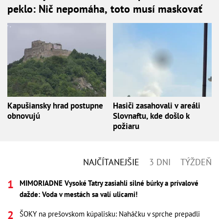
peklo: Nič nepomáha, toto musí maskovať
Kapušiansky hrad postupne
Hasiči zasahovali v areáli
obnovujú
Slovnaftu, kde došlo k
požiaru
NAJČÍTANEJŠIE
3 DNI
TÝŽDEŇ
MIMORIADNE Vysoké Tatry zasiahli silné búrky a prívalové
dažde: Voda v mestách sa valí ulicami!
ŠOKY na prešovskom kúpalisku: Naháčku v sprche prepadli