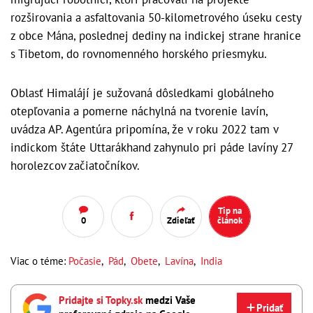
rozširovania a asfaltovania 50-kilometrového úseku cesty
z obce Mána, poslednej dediny na indickej strane hranice
s Tibetom, do rovnomenného horského priesmyku.
Oblasť Himalájí je sužovaná dôsledkami globálneho
otepľovania a pomerne náchylná na tvorenie lavín,
uvádza AP. Agentúra pripomína, že v roku 2022 tam v
indickom štáte Uttarákhand zahynulo pri páde lavíny 27
horolezcov začiatočníkov.
Tip na
0
Zdieľať
článok
Viac o téme:
Počasie
,
Pád
,
Obete
,
Lavína
,
India
Pridajte si Topky.sk
medzi Vaše
Pridať