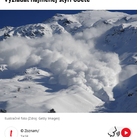
Ilustračné foto (Zdroj: Getty Images)
© Zoznam/
TASR