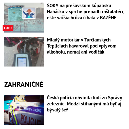
ŠOKY na prešovskom kúpalisku:
Naháčku v sprche prepadli inštalatéri,
ešte väčšia hrôza číhala v BAZÉNE
FOTO
Mladý motorkár v Turčianskych
Tepliciach havaroval pod vplyvom
alkoholu, nemal ani vodičák
ZAHRANIČNÉ
Česká polícia obvinila ľudí zo Správy
železníc: Medzi stíhanými má byť aj
bývalý šéf