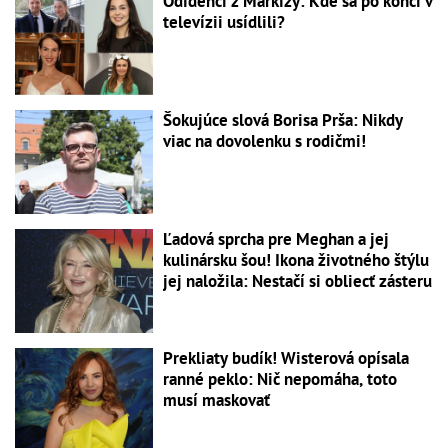
Odídenci z Markízy: Kde sa po konci v
televízii usídlili?
Šokujúce slová Borisa Prša: Nikdy
viac na dovolenku s rodičmi!
Ľadová sprcha pre Meghan a jej
kulinársku šou! Ikona životného štýlu
jej naložila: Nestačí si obliecť zásteru
Prekliaty budík! Wisterová opísala
ranné peklo: Nič nepomáha, toto
musí maskovať