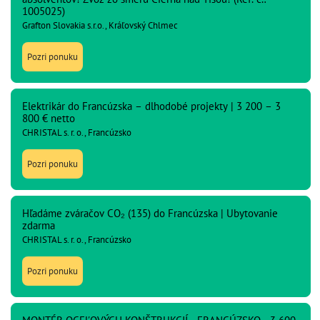
1005025)
Grafton Slovakia s.r.o., Kráľovský Chlmec
Pozri ponuku
Elektrikár do Francúzska – dlhodobé projekty | 3 200 – 3
800 € netto
CHRISTAL s. r. o., Francúzsko
Pozri ponuku
Hľadáme zváračov CO₂ (135) do Francúzska | Ubytovanie
zdarma
CHRISTAL s. r. o., Francúzsko
Pozri ponuku