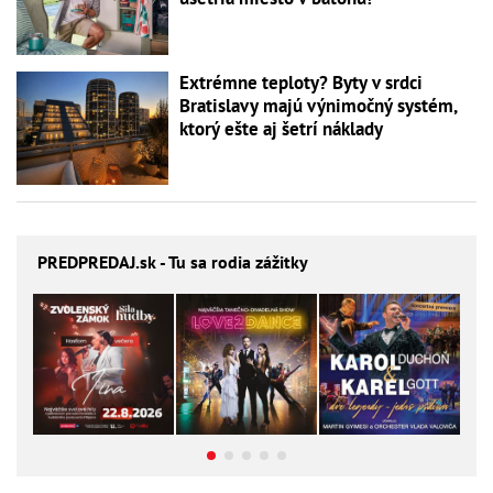
Extrémne teploty? Byty v srdci
Bratislavy majú výnimočný systém,
ktorý ešte aj šetrí náklady
PREDPREDAJ
.sk - Tu sa rodia zážitky