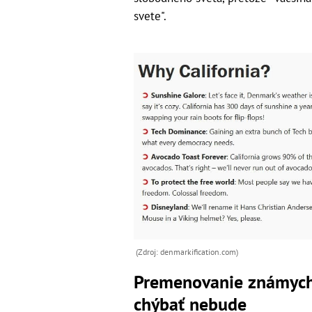
svete".
(Zdroj: denmarkification.com)
Premenovanie známych m
chýbať nebude