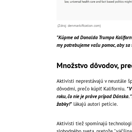
(Zdroj: denmarkification.com)
"Kúpme od Donalda Trumpa Kaliforniu
my potrebujeme vašu pomoc, aby sa t
Množstvo dôvodov, preč
Aktivisti neprestávajú v neustále š
dôvodmi, prečo kúpiť Kaliforniu.
"V
roku, čo nie je práve prípad Dánska.
žabky!"
lákajú autori petície.
Aktivisti tiež spomínajú technolog
slobodného sveta, pretože "väčšina