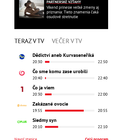
PARTNERSKÉ VZŤAHY
Víkend prinesie veľké zmeny aj
priznania: Tieto znamenia čaká
osudové stretnutie
TERAZ V TV
VEČER V TV
Dědictví aneb Kurvaseneříká
20:30
22:50
Čo sme komu zase urobili
20:40
22:40
Čo ja viem
20:30
22:00
Zakázané ovocie
19:55
20:55
Siedmy syn
20:10
22:10
Navoľ stanice
Celý program