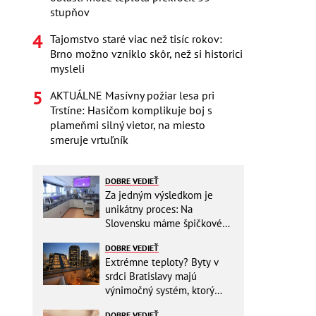
stupňov
Tajomstvo staré viac než tisíc rokov:
Brno možno vzniklo skôr, než si historici
mysleli
AKTUÁLNE Masívny požiar lesa pri
Trstíne: Hasičom komplikuje boj s
plameňmi silný vietor, na miesto
smeruje vrtuľník
DOBRE VEDIEŤ
Za jedným výsledkom je
unikátny proces: Na
Slovensku máme špičkové
pracovisko
DOBRE VEDIEŤ
Extrémne teploty? Byty v
srdci Bratislavy majú
výnimočný systém, ktorý
ešte aj šetrí náklady
DOBRE VEDIEŤ