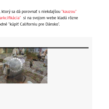
, ktorý sa dá porovnať s niekdajšou
"kauzou"
rkcifikácia"
si na svojom webe kladú rôzne
dné "kúpiť Californiu pre Dánsko".