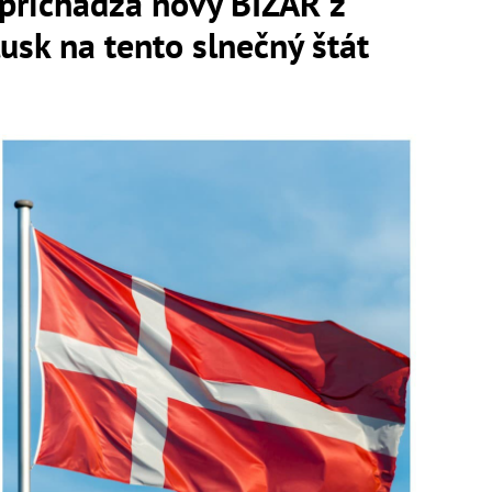
 prichádza nový BIZÁR z
usk na tento slnečný štát