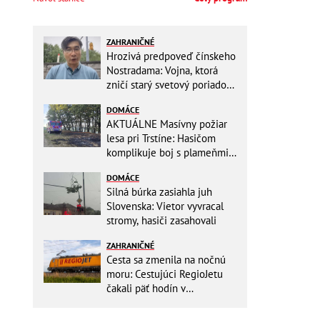
ZAHRANIČNÉ
Hrozivá predpoveď čínskeho
Nostradama: Vojna, ktorá
zničí starý svetový poriadok!
Už sa viackrát nemýlil
DOMÁCE
AKTUÁLNE Masívny požiar
lesa pri Trstíne: Hasičom
komplikuje boj s plameňmi
silný vietor, na miesto
DOMÁCE
smeruje vrtuľník
Silná búrka zasiahla juh
Slovenska: Vietor vyvracal
stromy, hasiči zasahovali
ZAHRANIČNÉ
Cesta sa zmenila na nočnú
moru: Cestujúci RegioJetu
čakali päť hodín v
horúčavách! Pokazila sa
lokomotíva