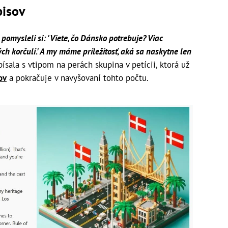
pisov
pomysleli si: 'Viete, čo Dánsko potrebuje? Viac
ch korčulí.' A my máme príležitosť, aká sa naskytne len
ísala s vtipom na perách skupina v petícii, ktorá už
ov
a pokračuje v navyšovaní tohto počtu.