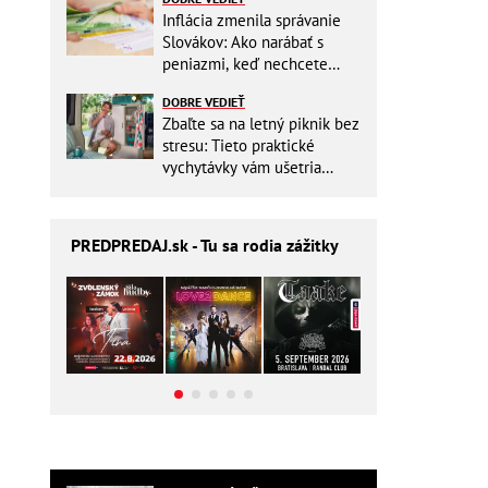
Inflácia zmenila správanie
Slovákov: Ako narábať s
peniazmi, keď nechcete
zbytočne riskovať?
DOBRE VEDIEŤ
Zbaľte sa na letný piknik bez
stresu: Tieto praktické
vychytávky vám ušetria
miesto v batohu!
PREDPREDAJ
.sk - Tu sa rodia zážitky