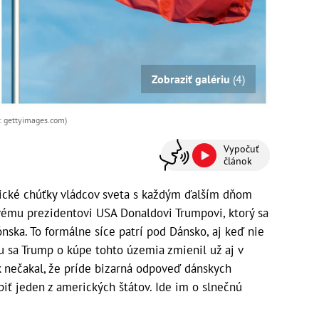
Zobraziť galériu
(4)
oj: gettyimages.com)
Vypočuť
článok
cké chúťky vládcov sveta s každým ďalším dňom
ovému prezidentovi USA Donaldovi Trumpovi, ktorý sa
nska. To formálne síce patrí pod Dánsko, aj keď nie
mu sa Trump o kúpe tohto územia zmienil už aj v
 nečakal, že príde bizarná odpoveď dánskych
úpiť jeden z amerických štátov. Ide im o slnečnú