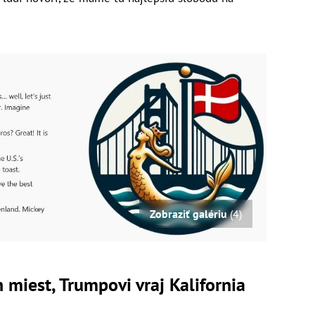
Zobraziť galériu
(4)
iest, Trumpovi vraj Kalifornia