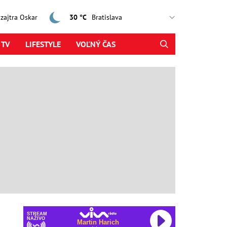
, zajtra Oskar
30 °C
 TV
LIFESTYLE
VOĽNÝ ČAS
STREAM
NAŽIVO
Martin Harich