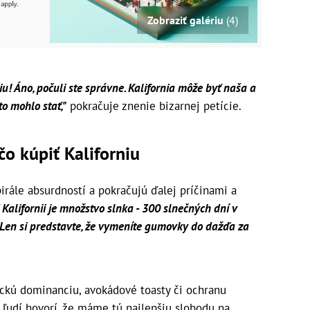
Zobraziť galériu
(4)
! Áno, počuli ste správne. Kalifornia môže byť naša a
o mohlo stať,"
pokračuje znenie bizarnej petície.
o kúpiť Kaliforniu
pirále absurdností a pokračujú ďalej príčinami a
 Kalifornii je množstvo slnka - 300 slnečných dní v
 "Len si predstavte, že vymeníte gumovky do dažďa za
ickú dominanciu, avokádové toasty či ochranu
 ľudí hovorí, že máme tú najlepšiu slobodu na