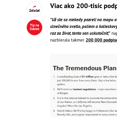
Viac ako 200-tisíc pod
Zdieľať
"Už ste sa niekedy pozreli na mapu a 
Tip na
slnečného svetla, paliem a kolieskový
článok
raz za život, tento sen uskutočniť,"
nap
nazbierala takmer
200 000 podpis