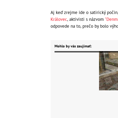
Aj keď zrejme ide o satirický počin
Královec
, aktivisti s názvom
"Denma
odpovede na to, prečo by bolo výho
Mohlo by vás zaujímať: