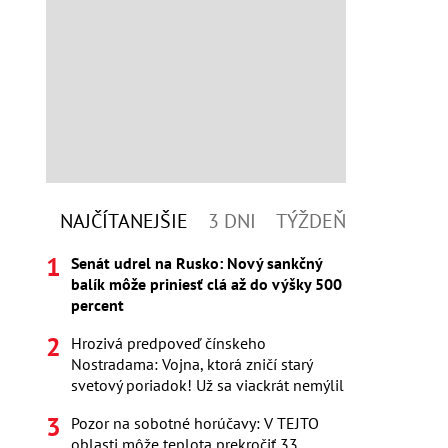
NAJČÍTANEJŠIE
3 DNI
TÝŽDEŇ
Senát udrel na Rusko: Nový sankčný
balík môže priniesť clá až do výšky 500
percent
Hrozivá predpoveď čínskeho
Nostradama: Vojna, ktorá zničí starý
svetový poriadok! Už sa viackrát nemýlil
Pozor na sobotné horúčavy: V TEJTO
oblasti môže teplota prekročiť 33