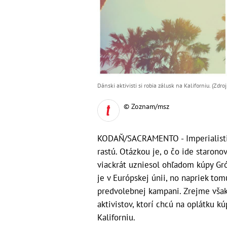
Dánski aktivisti si robia zálusk na Kaliforniu. (Zdr
© Zoznam/msz
KODAŇ/SACRAMENTO - Imperialisti
rastú. Otázkou je, o čo ide staron
viackrát uzniesol ohľadom kúpy Gró
je v Európskej únii, no napriek to
predvolebnej kampani. Zrejme však
aktivistov, ktorí chcú na oplátku k
Kaliforniu.