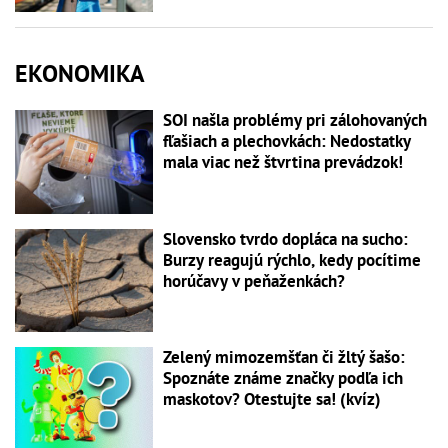
EKONOMIKA
SOI našla problémy pri zálohovaných
fľašiach a plechovkách: Nedostatky
mala viac než štvrtina prevádzok!
Slovensko tvrdo dopláca na sucho:
Burzy reagujú rýchlo, kedy pocítime
horúčavy v peňaženkách?
Zelený mimozemšťan či žltý šašo:
Spoznáte známe značky podľa ich
maskotov? Otestujte sa! (kvíz)