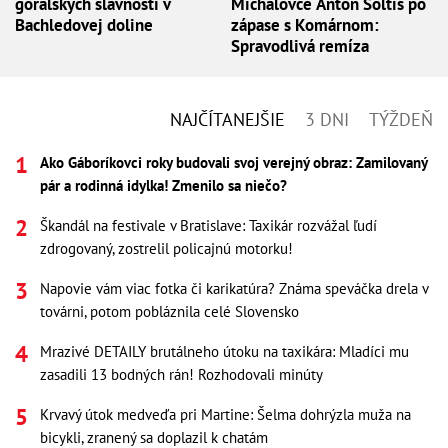
goralských slávností v
Michalovce Anton Šoltis po
Bachledovej doline
zápase s Komárnom:
Spravodlivá remíza
NAJČÍTANEJŠIE
3 DNI
TÝŽDEŇ
Ako Gáboríkovci roky budovali svoj verejný obraz: Zamilovaný
pár a rodinná idylka! Zmenilo sa niečo?
Škandál na festivale v Bratislave: Taxikár rozvážal ľudí
zdrogovaný, zostrelil policajnú motorku!
Napovie vám viac fotka či karikatúra? Známa speváčka drela v
továrni, potom pobláznila celé Slovensko
Mrazivé DETAILY brutálneho útoku na taxikára: Mladíci mu
zasadili 13 bodných rán! Rozhodovali minúty
Krvavý útok medveďa pri Martine: Šelma dohrýzla muža na
bicykli, zranený sa doplazil k chatám