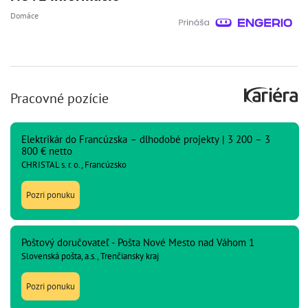
Domáce
Pracovné pozície
Elektrikár do Francúzska – dlhodobé projekty | 3 200 – 3
800 € netto
CHRISTAL s. r. o., Francúzsko
Pozri ponuku
Poštový doručovateľ - Pošta Nové Mesto nad Váhom 1
Slovenská pošta, a.s., Trenčiansky kraj
Pozri ponuku