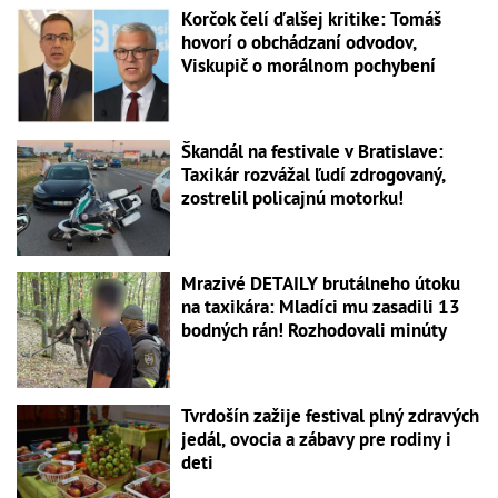
Korčok čelí ďalšej kritike: Tomáš
hovorí o obchádzaní odvodov,
Viskupič o morálnom pochybení
Škandál na festivale v Bratislave:
Taxikár rozvážal ľudí zdrogovaný,
zostrelil policajnú motorku!
Mrazivé DETAILY brutálneho útoku
na taxikára: Mladíci mu zasadili 13
bodných rán! Rozhodovali minúty
Tvrdošín zažije festival plný zdravých
jedál, ovocia a zábavy pre rodiny i
deti