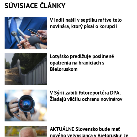
SÚVISIACE ČLÁNKY
V Indii našli v septiku mŕtve telo
novinára, ktorý písal o korupcii
Lotyšsko predlžuje posilnené
opatrenia na hraniciach s
Bieloruskom
V Sýrii zabili fotoreportéra DPA:
Žiadajú väčšiu ochranu novinárov
AKTUÁLNE Slovensko bude mať
nového veľvyslanca v Bielorusku! Je