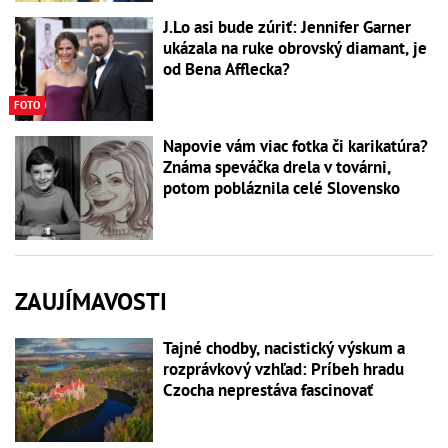
J.Lo asi bude zúriť: Jennifer Garner
ukázala na ruke obrovský diamant, je
od Bena Afflecka?
FOTO
Napovie vám viac fotka či karikatúra?
Známa speváčka drela v továrni,
potom pobláznila celé Slovensko
ZAUJÍMAVOSTI
Tajné chodby, nacistický výskum a
rozprávkový vzhľad: Príbeh hradu
Czocha neprestáva fascinovať