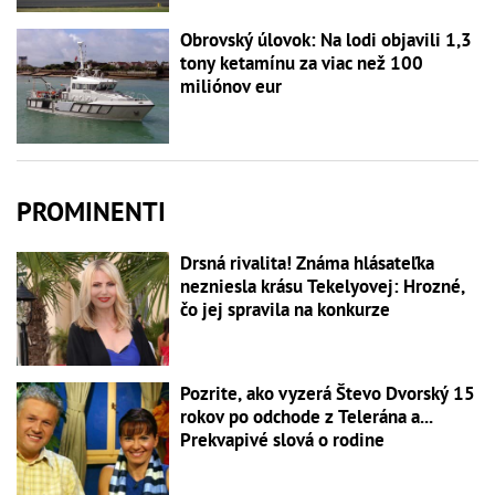
Obrovský úlovok: Na lodi objavili 1,3
tony ketamínu za viac než 100
miliónov eur
PROMINENTI
Drsná rivalita! Známa hlásateľka
nezniesla krásu Tekelyovej: Hrozné,
čo jej spravila na konkurze
Pozrite, ako vyzerá Števo Dvorský 15
rokov po odchode z Telerána a...
Prekvapivé slová o rodine