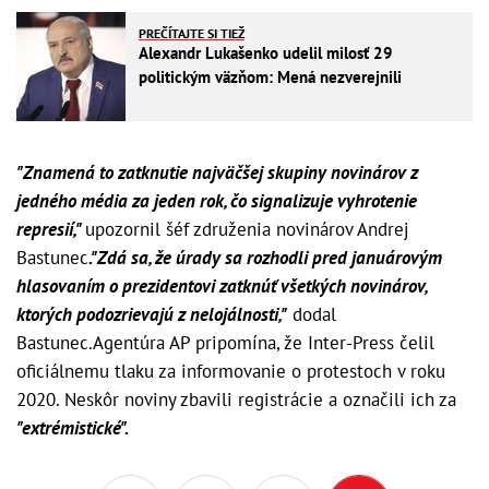
PREČÍTAJTE SI TIEŽ
Alexandr Lukašenko udelil milosť 29
politickým väzňom: Mená nezverejnili
"Znamená to zatknutie najväčšej skupiny novinárov z
jedného média za jeden rok, čo signalizuje vyhrotenie
represií,"
upozornil šéf združenia novinárov Andrej
Bastunec
."Zdá sa, že úrady sa rozhodli pred januárovým
hlasovaním o prezidentovi zatknúť všetkých novinárov,
ktorých podozrievajú z nelojálnosti,"
dodal
Bastunec.Agentúra AP pripomína, že Inter-Press čelil
oficiálnemu tlaku za informovanie o protestoch v roku
2020. Neskôr noviny zbavili registrácie a označili ich za
"extrémistické".