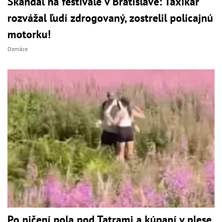
Škandál na festivale v Bratislave: Taxikár
rozvážal ľudí zdrogovaný, zostrelil policajnú
motorku!
Domáce
Po ničení pola pod Tatrami a kúpaní v plese