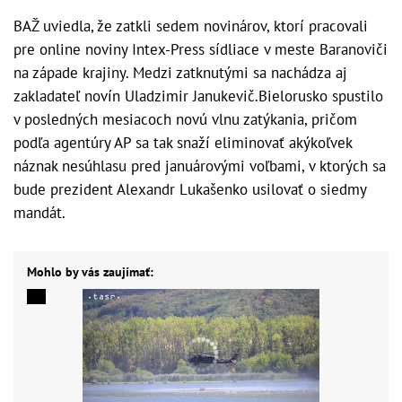
BAŽ uviedla, že zatkli sedem novinárov, ktorí pracovali
pre online noviny Intex-Press sídliace v meste Baranoviči
na západe krajiny. Medzi zatknutými sa nachádza aj
zakladateľ novín Uladzimir Janukevič.Bielorusko spustilo
v posledných mesiacoch novú vlnu zatýkania, pričom
podľa agentúry AP sa tak snaží eliminovať akýkoľvek
náznak nesúhlasu pred januárovými voľbami, v ktorých sa
bude prezident Alexandr Lukašenko usilovať o siedmy
mandát.
Mohlo by vás zaujímať: