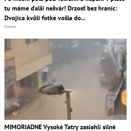
tu máme ďalší nešvár! Drzosť bez hraníc:
Dvojica kvôli fotke vošla do...
Domáce
MIMORIADNE Vysoké Tatry zasiahli silné