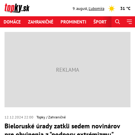
31 °C
9. august
,
Ľubomíra
DOMÁCE
ZAHRANIČNÉ
PROMINENTI
ŠPORT
ZAUJÍMAV
12.12.2024 22:00
Topky
Zahraničné
Bieloruské úrady zatkli sedem novinárov
pre obvinenia z "podpory extrémizmu"