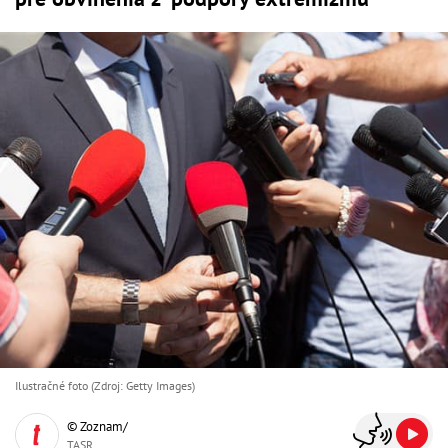
Ilustračné foto (Zdroj: Getty Images)
© Zoznam/
TASR