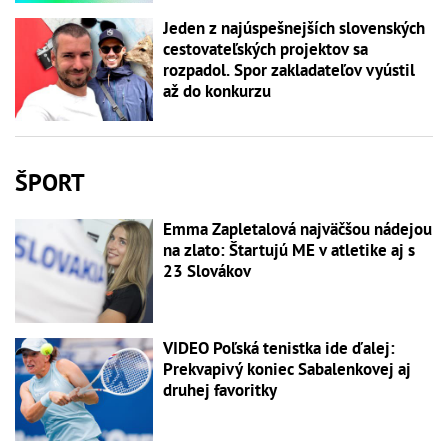
Jeden z najúspešnejších slovenských
cestovateľských projektov sa
rozpadol. Spor zakladateľov vyústil
až do konkurzu
ŠPORT
Emma Zapletalová najväčšou nádejou
na zlato: Štartujú ME v atletike aj s
23 Slovákov
VIDEO Poľská tenistka ide ďalej:
Prekvapivý koniec Sabalenkovej aj
druhej favoritky