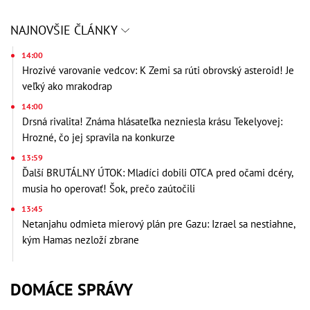
NAJNOVŠIE ČLÁNKY
14:00
Hrozivé varovanie vedcov: K Zemi sa rúti obrovský asteroid! Je
veľký ako mrakodrap
14:00
Drsná rivalita! Známa hlásateľka nezniesla krásu Tekelyovej:
Hrozné, čo jej spravila na konkurze
13:59
Ďalší BRUTÁLNY ÚTOK: Mladíci dobili OTCA pred očami dcéry,
musia ho operovať! Šok, prečo zaútočili
13:45
Netanjahu odmieta mierový plán pre Gazu: Izrael sa nestiahne,
kým Hamas nezloží zbrane
DOMÁCE SPRÁVY