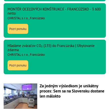
MONTÉR OCEĽOVÝCH KONŠTRUKCIÍ - FRANCÚZSKO - 3 600
netto
CHRISTAL s. r. o., Francúzsko
Pozri ponuku
Hľadáme zváračov CO₂ (135) do Francúzska | Ubytovanie
zdarma
CHRISTAL s. r. o., Francúzsko
Pozri ponuku
Za jedným výsledkom je unikátny
proces: Sem sa na Slovensku dostane
len málokto