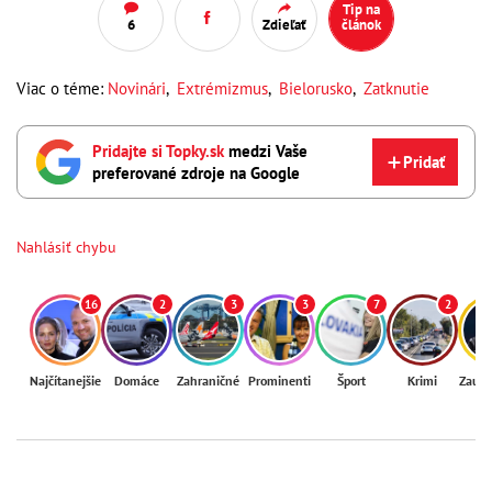
Tip na
6
Zdieľať
článok
Viac o téme:
Novinári
,
Extrémizmus
,
Bielorusko
,
Zatknutie
Pridajte si Topky.sk
medzi Vaše
Pridať
preferované zdroje na Google
Nahlásiť chybu
16
2
3
3
7
2
Najčítanejšie
Domáce
Zahraničné
Prominenti
Šport
Krimi
Zaují