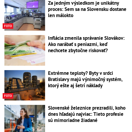
Za jedným výsledkom je unikátny
proces: Sem sa na Slovensku dostane
len málokto
FOTO
Inflácia zmenila správanie Slovákov:
Ako narábať s peniazmi, keď
nechcete zbytočne riskovať?
Extrémne teploty? Byty v srdci
Bratislavy majú výnimočný systém,
ktorý ešte aj šetrí náklady
FOTO
Slovenské železnice prezradili, koho
dnes hľadajú najviac: Tieto profesie
sú mimoriadne žiadané