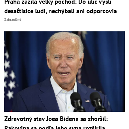
Praha zažila veľký pochod: Do ulíc vyšli
desaťtisíce ľudí, nechýbali ani odporcovia
Zahraničné
Zdravotný stav Joea Bidena sa zhoršil:
Rakovina sa podľa jeho syna rozšírila