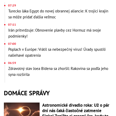
07:29
Turecko láka Egypt do novej obrannej aliancie: K trojici krajín
sa môže pridať ďalšia veľmoc
07:11
Irán pritvrdzuje: Obnovenie plavby cez Hormuz má svoje
podmienky!
07:00
Poplach v Európe: Vrátil sa nebezpečný vírus! Úrady spustili
naliehavé opatrenia
06:59
Zdravotný stav Joea Bidena sa zhoršil: Rakovina sa podľa jeho
syna rozšírila
DOMÁCE SPRÁVY
Astronomické divadlo roka: Už o pár
dní nás čaká čiastočné zatmenie