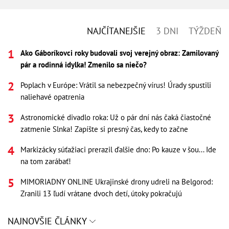
NAJČÍTANEJŠIE
3 DNI
TÝŽDEŇ
Ako Gáboríkovci roky budovali svoj verejný obraz: Zamilovaný
pár a rodinná idylka! Zmenilo sa niečo?
Poplach v Európe: Vrátil sa nebezpečný vírus! Úrady spustili
naliehavé opatrenia
Astronomické divadlo roka: Už o pár dní nás čaká čiastočné
zatmenie Slnka! Zapíšte si presný čas, kedy to začne
Markizácky súťažiaci prerazil ďalšie dno: Po kauze v šou... Ide
na tom zarábať!
MIMORIADNY ONLINE Ukrajinské drony udreli na Belgorod:
Zranili 13 ľudí vrátane dvoch detí, útoky pokračujú
NAJNOVŠIE ČLÁNKY