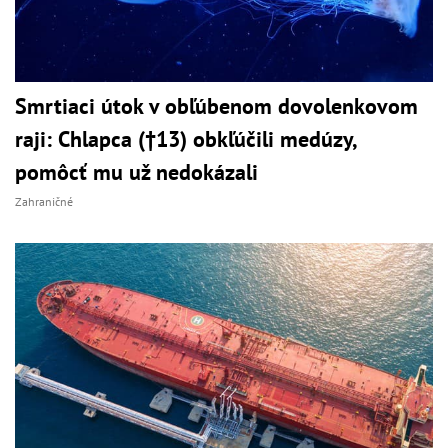
Smrtiaci útok v obľúbenom dovolenkovom
raji: Chlapca (†13) obkľúčili medúzy,
pomôcť mu už nedokázali
Zahraničné