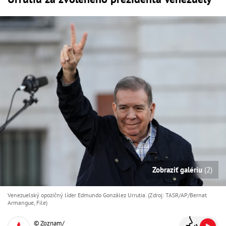
Zobraziť galériu
(2)
Venezuelský opozičný líder Edmundo González Urrutia. (Zdroj: TASR/AP/Bernat
Armangue, File)
© Zoznam/