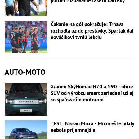
potom rozdávame takéto darčeky
Čakanie na gól pokračuje: Trnava
rozhodla už do prestávky, Spartak dal
nováčikovi tvrdú lekciu
AUTO-MOTO
Xiaomi SkyNomad N70 a N90 - obrie
SUV od výrobcu smart zariadení už aj
so spaľovacím motorom
TEST: Nissan Micra - Micra ešte nikdy
nebola príjemnejšia