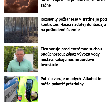
Slnka! Zapíšte si presný čas, kedy to
začne
Rozsiahly požiar lesa v Trstíne je pod
kontrolou: Hasiči naďalej dohliadajú
na poškodené územie
Fico varuje pred extrémne suchou
budúcnosťou: Zákaz vývozu vody
nestačí, čakajú nás miliardové
investície
Polícia varuje mladých: Alkohol im
môže pokaziť prázdniny