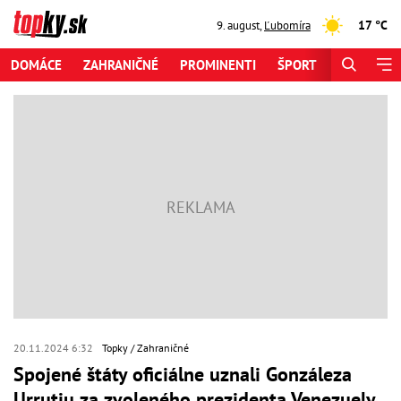
17 °C
9. august
,
Ľubomíra
DOMÁCE
ZAHRANIČNÉ
PROMINENTI
ŠPORT
ZAUJÍMAV
20.11.2024 6:32
Topky
Zahraničné
Spojené štáty oficiálne uznali Gonzáleza
Urrutiu za zvoleného prezidenta Venezuely