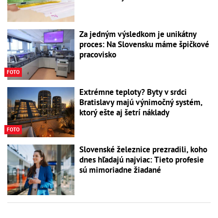
Za jedným výsledkom je unikátny
proces: Na Slovensku máme špičkové
pracovisko
FOTO
Extrémne teploty? Byty v srdci
Bratislavy majú výnimočný systém,
ktorý ešte aj šetrí náklady
FOTO
Slovenské železnice prezradili, koho
dnes hľadajú najviac: Tieto profesie
sú mimoriadne žiadané