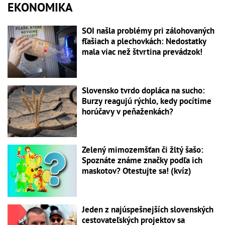
EKONOMIKA
SOI našla problémy pri zálohovaných
fľašiach a plechovkách: Nedostatky
mala viac než štvrtina prevádzok!
Slovensko tvrdo dopláca na sucho:
Burzy reagujú rýchlo, kedy pocítime
horúčavy v peňaženkách?
Zelený mimozemšťan či žltý šašo:
Spoznáte známe značky podľa ich
maskotov? Otestujte sa! (kvíz)
Jeden z najúspešnejších slovenských
cestovateľských projektov sa