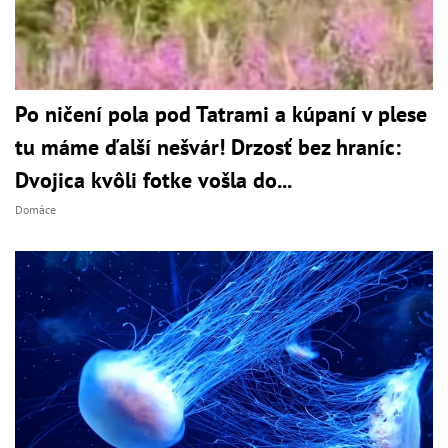
Po ničení pola pod Tatrami a kúpaní v plese
tu máme ďalší nešvár! Drzosť bez hraníc:
Dvojica kvôli fotke vošla do...
Domáce