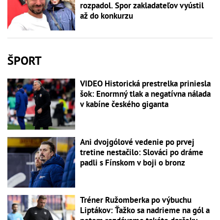
rozpadol. Spor zakladateľov vyústil
až do konkurzu
ŠPORT
VIDEO Historická prestrelka priniesla
šok: Enormný tlak a negatívna nálada
v kabíne českého giganta
Ani dvojgólové vedenie po prvej
tretine nestačilo: Slováci po dráme
padli s Fínskom v boji o bronz
Tréner Ružomberka po výbuchu
Liptákov: Ťažko sa nadrieme na gól a