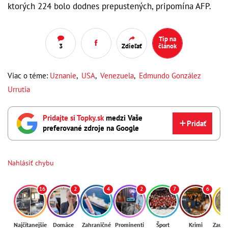
ktorých 224 bolo dodnes prepustených, pripomína AFP.
Tip na
3
Zdieľať
článok
Viac o téme:
Uznanie
,
USA
,
Venezuela
,
Edmundo González
Urrutia
Pridajte si Topky.sk
medzi Vaše
Pridať
preferované zdroje na Google
Nahlásiť chybu
16
2
4
2
7
6
Najčítanejšie
Domáce
Zahraničné
Prominenti
Šport
Krimi
Zaují