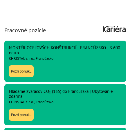
Pracovné pozície
MONTÉR OCEĽOVÝCH KONŠTRUKCIÍ - FRANCÚZSKO - 3 600
netto
CHRISTAL s. r. o., Francúzsko
Pozri ponuku
Hľadáme zváračov CO₂ (135) do Francúzska | Ubytovanie
zdarma
CHRISTAL s. r. o., Francúzsko
Pozri ponuku