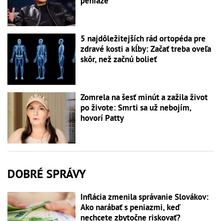
peniaze
5 najdôležitejších rád ortopéda pre
zdravé kosti a kĺby: Začať treba oveľa
skôr, než začnú bolieť
Zomrela na šesť minút a zažila život
po živote: Smrti sa už nebojím,
hovorí Patty
DOBRÉ SPRÁVY
Inflácia zmenila správanie Slovákov:
Ako narábať s peniazmi, keď
nechcete zbytočne riskovať?