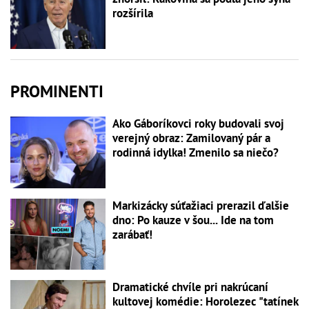
rozšírila
PROMINENTI
Ako Gáboríkovci roky budovali svoj
verejný obraz: Zamilovaný pár a
rodinná idylka! Zmenilo sa niečo?
Markizácky súťažiaci prerazil ďalšie
dno: Po kauze v šou... Ide na tom
zarábať!
Dramatické chvíle pri nakrúcaní
kultovej komédie: Horolezec "tatínek