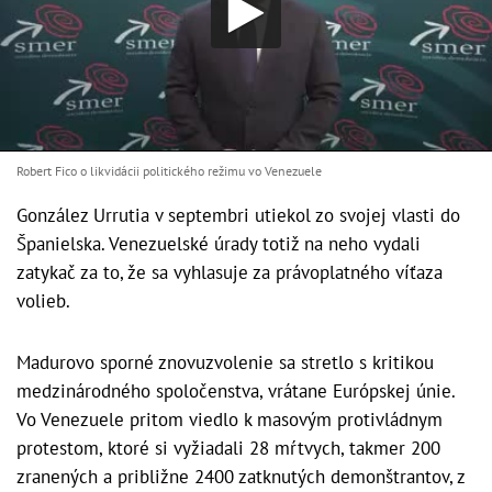
Robert Fico o likvidácii politického režimu vo Venezuele
González Urrutia v septembri utiekol zo svojej vlasti do
Španielska. Venezuelské úrady totiž na neho vydali
zatykač za to, že sa vyhlasuje za právoplatného víťaza
volieb.
Madurovo sporné znovuzvolenie sa stretlo s kritikou
medzinárodného spoločenstva, vrátane Európskej únie.
Vo Venezuele pritom viedlo k masovým protivládnym
protestom, ktoré si vyžiadali 28 mŕtvych, takmer 200
zranených a približne 2400 zatknutých demonštrantov, z