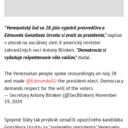
"Venezuelský ľud sa 28. júla vyjadril presvedčivo a
Edmunda Gonzáleza Urrutiu si zvolil za prezidenta,"
napísal
v utorok na sociálnej sieti X americký minister
zahraničných vecí Antony Blinken.
"Demokracia si
vyžaduje rešpektovanie vôle voličov,"
dodal.
The Venezuelan people spoke resoundingly on July 28
and made
@EdmundoGU
the president-elect. Democracy
demands respect for the will of the voters.
— Secretary Antony Blinken (@SecBlinken)
November
19, 2024
Spojené štáty tak prvýkrát označili opozičného kandidáta
Gonzáleza Urrutiu za "zvoleného prezidenta" Venezuely,