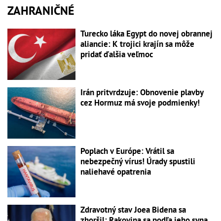
ZAHRANIČNÉ
Turecko láka Egypt do novej obrannej
aliancie: K trojici krajín sa môže
pridať ďalšia veľmoc
Irán pritvrdzuje: Obnovenie plavby
cez Hormuz má svoje podmienky!
Poplach v Európe: Vrátil sa
nebezpečný vírus! Úrady spustili
naliehavé opatrenia
Zdravotný stav Joea Bidena sa
zhoršil: Rakovina sa podľa jeho syna