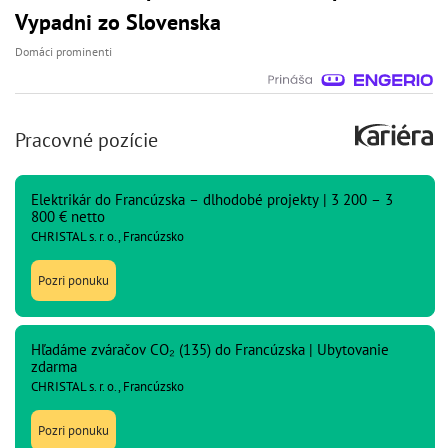
Vypadni zo Slovenska
Domáci prominenti
Pracovné pozície
Elektrikár do Francúzska – dlhodobé projekty | 3 200 – 3
800 € netto
CHRISTAL s. r. o., Francúzsko
Pozri ponuku
Hľadáme zváračov CO₂ (135) do Francúzska | Ubytovanie
zdarma
CHRISTAL s. r. o., Francúzsko
Pozri ponuku