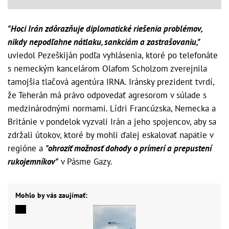
"Hoci Irán zdôrazňuje diplomatické riešenia problémov,
nikdy nepodľahne nátlaku, sankciám a zastrašovaniu,"
uviedol Pezeškiján podľa vyhlásenia, ktoré po telefonáte
s nemeckým kancelárom Olafom Scholzom zverejnila
tamojšia tlačová agentúra IRNA. Iránsky prezident tvrdí,
že Teherán má právo odpovedať agresorom v súlade s
medzinárodnými normami. Lídri Francúzska, Nemecka a
Británie v pondelok vyzvali Irán a jeho spojencov, aby sa
zdržali útokov, ktoré by mohli ďalej eskalovať napätie v
regióne a
"ohroziť možnosť dohody o prímerí a prepustení
rukojemníkov"
v Pásme Gazy.
Mohlo by vás zaujímať: