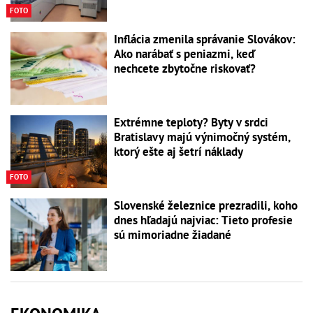
FOTO
Inflácia zmenila správanie Slovákov:
Ako narábať s peniazmi, keď
nechcete zbytočne riskovať?
Extrémne teploty? Byty v srdci
Bratislavy majú výnimočný systém,
ktorý ešte aj šetrí náklady
FOTO
Slovenské železnice prezradili, koho
dnes hľadajú najviac: Tieto profesie
sú mimoriadne žiadané