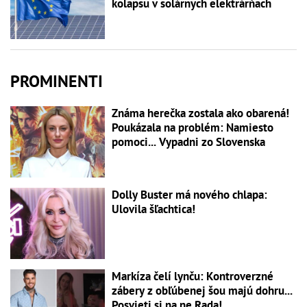
kolapsu v solárnych elektrárňach
PROMINENTI
Známa herečka zostala ako obarená!
Poukázala na problém: Namiesto
pomoci... Vypadni zo Slovenska
Dolly Buster má nového chlapa:
Ulovila šľachtica!
Markíza čelí lynču: Kontroverzné
zábery z obľúbenej šou majú dohru...
Posvieti si na ne Rada!