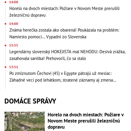
14:08
Horelo na dvoch miestach: Požiare v Novom Meste prerušili
železničnú dopravu
14:00
Známa herečka zostala ako obarená! Poukázala na problém:
Namiesto pomoci... Vypadni zo Slovenska
13:55
Legendárny slovenský HOKEJISTA mal NEHODU: Desivá zrážka,
zasahovala sanitka! Prehovoril, čo sa stalo
13:51
Po zmiznutom Čechovi (45) v Egypte pátrajú už mesiac:
Záhadné veci pod lehátkom, stratené záznamy aj zmena
vypovede
DOMÁCE SPRÁVY
Horelo na dvoch miestach: Požiare v
Novom Meste prerušili železničnú
dopravu