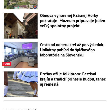
Obnova vyhorenej Krásnej Hôrky
pokračuje: Múzeum pripravuje jeden
veľký spoločný projekt
Cesta od odberu krvi až po výsledok:
Unikátny pohľad do špičkového
laboratória na Slovensku
FOTO
Prešov ožije folklórom: Festival
krajín a tradícií prinesie hudbu, tanec
aj remeslá