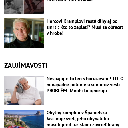
Hercovi Kramplovi rastú dlhy aj po
smrti: Kto to zaplatí? Musí sa obracať
v hrobe!
ZAUJÍMAVOSTI
Nespájajte to len s horúčavami! TOTO
nenápadné potenie u seniorov veští
PROBLÉM: Mnohí to ignorujú
Obytný komplex v Španielsku
fascinuje svet, jeho obyvatelia
museli pred turistami zavrieť brány