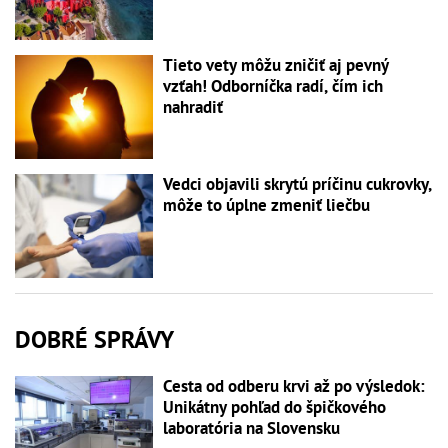
Tieto vety môžu zničiť aj pevný
vzťah! Odborníčka radí, čím ich
nahradiť
Vedci objavili skrytú príčinu cukrovky,
môže to úplne zmeniť liečbu
DOBRÉ SPRÁVY
Cesta od odberu krvi až po výsledok:
Unikátny pohľad do špičkového
laboratória na Slovensku