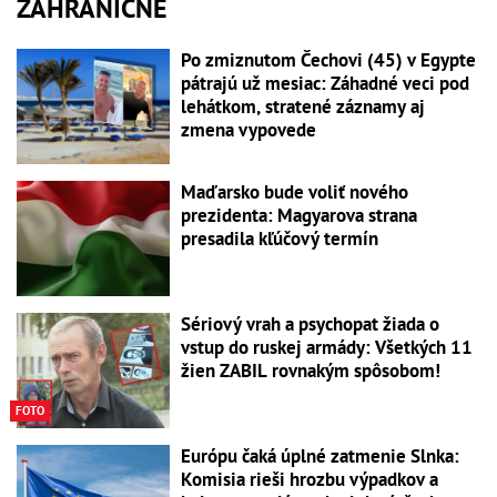
ZAHRANIČNÉ
Po zmiznutom Čechovi (45) v Egypte
pátrajú už mesiac: Záhadné veci pod
lehátkom, stratené záznamy aj
zmena vypovede
Maďarsko bude voliť nového
prezidenta: Magyarova strana
presadila kľúčový termín
Sériový vrah a psychopat žiada o
vstup do ruskej armády: Všetkých 11
žien ZABIL rovnakým spôsobom!
FOTO
Európu čaká úplné zatmenie Slnka:
Komisia rieši hrozbu výpadkov a