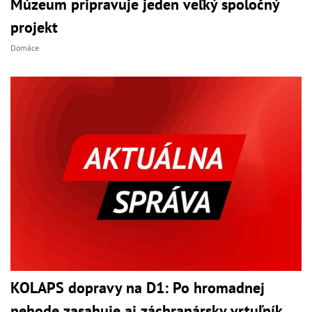
Múzeum pripravuje jeden veľký spoločný
projekt
Domáce
KOLAPS dopravy na D1: Po hromadnej
nehode zasahuje aj záchranársky vrtuľník,