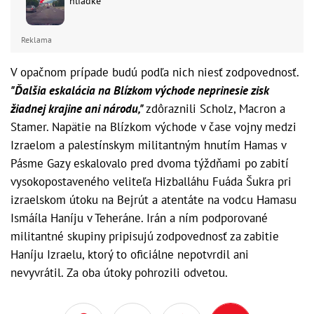
hliadke
Reklama
V opačnom prípade budú podľa nich niesť zodpovednosť.
"Ďalšia eskalácia na Blízkom východe neprinesie zisk
žiadnej krajine ani národu,"
zdôraznili Scholz, Macron a
Stamer. Napätie na Blízkom východe v čase vojny medzi
Izraelom a palestínskym militantným hnutím Hamas v
Pásme Gazy eskalovalo pred dvoma týždňami po zabití
vysokopostaveného veliteľa Hizballáhu Fuáda Šukra pri
izraelskom útoku na Bejrút a atentáte na vodcu Hamasu
Ismáíla Haníju v Teheráne. Irán a ním podporované
militantné skupiny pripisujú zodpovednosť za zabitie
Haníju Izraelu, ktorý to oficiálne nepotvrdil ani
nevyvrátil. Za oba útoky pohrozili odvetou.