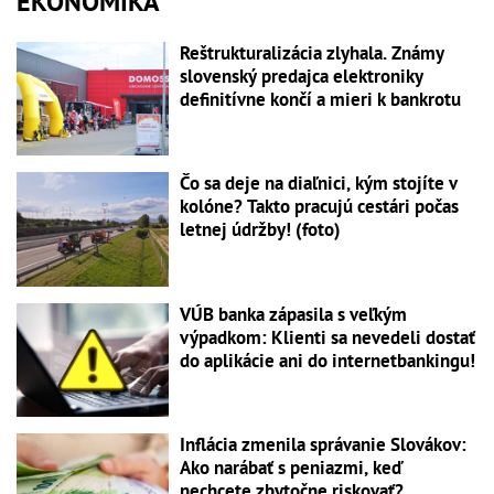
EKONOMIKA
Reštrukturalizácia zlyhala. Známy
slovenský predajca elektroniky
definitívne končí a mieri k bankrotu
Čo sa deje na diaľnici, kým stojíte v
kolóne? Takto pracujú cestári počas
letnej údržby! (foto)
VÚB banka zápasila s veľkým
výpadkom: Klienti sa nevedeli dostať
do aplikácie ani do internetbankingu!
Inflácia zmenila správanie Slovákov:
Ako narábať s peniazmi, keď
nechcete zbytočne riskovať?