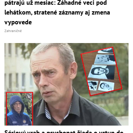
pátrajú už mesiac: Záhadné veci pod
lehátkom, stratené záznamy aj zmena
vypovede
Zahraničné
Sériový vrah a psychopat žiada o vstup do