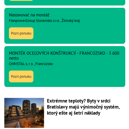
Nastavovač na montáž
ManpowerGroup Slovensko s.r.o., Žilinský kraj
Pozri ponuku
MONTÉR OCEĽOVÝCH KONŠTRUKCIÍ - FRANCÚZSKO - 3 600
netto
CHRISTAL s. r. o., Francúzsko
Pozri ponuku
Extrémne teploty? Byty v srdci
Bratislavy majú výnimočný systém,
ktorý ešte aj šetrí náklady