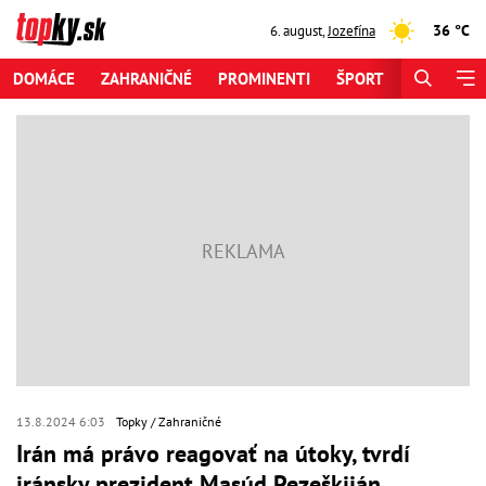
36 °C
6. august
,
Jozefína
DOMÁCE
ZAHRANIČNÉ
PROMINENTI
ŠPORT
ZAUJÍMAV
13.8.2024 6:03
Topky
Zahraničné
Irán má právo reagovať na útoky, tvrdí
iránsky prezident Masúd Pezeškiján