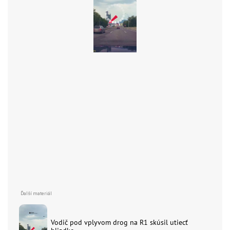
Vodič pod vplyvom drog na R1 skúsil utiecť