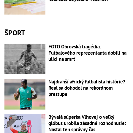
ŠPORT
FOTO Obrovská tragédia:
Futbalového reprezentanta dobili na
ulici na smrť
Najdrahší africký futbalista histórie?
Real sa dohodol na rekordnom
prestupe
Bývalá súperka Vlhovej o veľký
glóbus urobila zásadné rozhodnutie:
Nastal ten správny čas