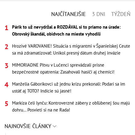
NAJČÍTANEJŠIE
3 DNI
TÝŽDEŇ
Párik to už nevydržal a ROZDÁVAL si to priamo na úrade:
Obrovský škandál, obidvoch na mieste vyhodili
Hrozivé VAROVANIE! Situácia s migrantmi v Španielskej Ceute
sa má zdramatizovať: Unikol presný dátum druhej invázie
MIMORIADNE Pitvu v Lučenci sprevádzali prísne
bezpečnostné opatrenia: Zasahovali hasiči aj chemici!
Manželia Gáboríkovci už jednu krízu prekonali: Podarí sa im
ustáť aj TOTO? Indície sú jasné!
Markíza čelí lynču: Kontroverzné zábery z obľúbenej šou majú
dohru... Posvieti si na ne Rada!
NAJNOVŠIE ČLÁNKY