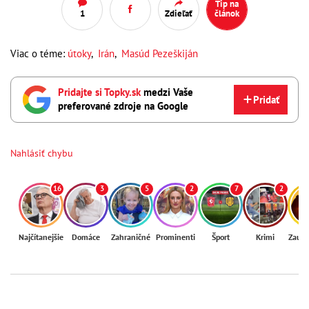
Tip na
1
Zdieľať
článok
Viac o téme:
útoky
,
Irán
,
Masúd Pezeškiján
Pridajte si Topky.sk
medzi Vaše
Pridať
preferované zdroje na Google
Nahlásiť chybu
16
3
5
2
7
2
Najčítanejšie
Domáce
Zahraničné
Prominenti
Šport
Krimi
Zaují