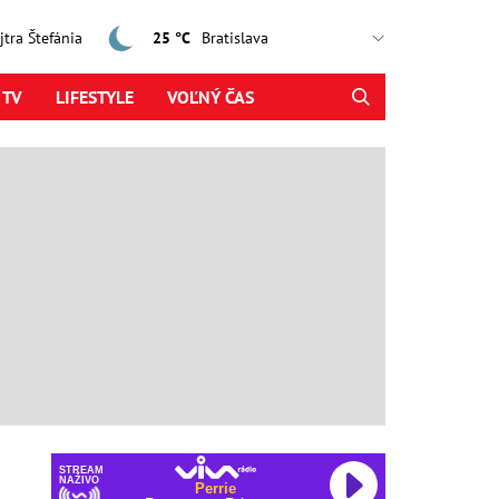
ajtra Štefánia
25 °C
 TV
LIFESTYLE
VOĽNÝ ČAS
STREAM
NAŽIVO
Perrie