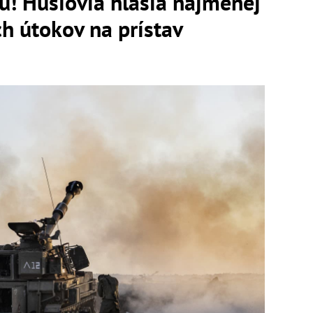
ú! Húsíovia hlásia najmenej
ch útokov na prístav