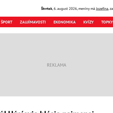
Štvrtok
,
6. august
2026
,
meniny má
Jozefína
, z
ŠPORT
ZAUJÍMAVOSTI
EKONOMIKA
KVÍZY
TOPKY