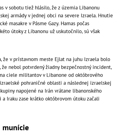
s v sobotu tiež hlásilo, že z územia Libanonu
elskej armády v jednej obci na severe Izraela. Hnutie
stické masakre v Pásme Gazy. Hamas počas
éto útoky z Libanonu už uskutočnilo, sú však
, že v prístavnom meste Ejlat na juhu Izraela bolo
, že nebol potvrdený žiadny bezpečnostný incident,
y na ciele militantov v Libanone od októbrového
zraelské pohraničné oblasti a následnej izraelskej
skupiny napojené na Irán vrátane libanonského
rii a Iraku zase krátko októbrovom útoku začali
d munície