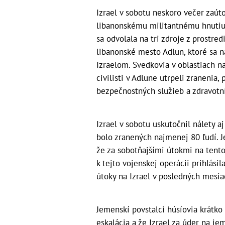
Izrael v sobotu neskoro večer zaút
libanonskému militantnému hnutiu 
sa odvolala na tri zdroje z prostre
libanonské mesto Adlun, ktoré sa n
Izraelom. Svedkovia v oblastiach n
civilisti v Adlune utrpeli zranenia,
bezpečnostných služieb a zdravotní
Izrael v sobotu uskutočnil nálety 
bolo zranených najmenej 80 ľudí. 
že za sobotňajšími útokmi na tento 
k tejto vojenskej operácii prihlásil
útoky na Izrael v posledných mesia
Jemenskí povstalci húsíovia krátko 
eskalácia a že Izrael za úder na je