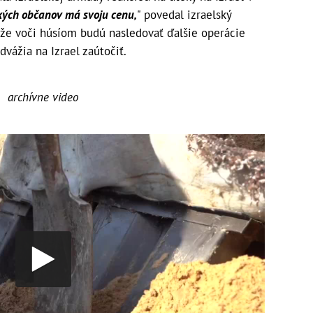
kých občanov má svoju cenu,
" povedal izraelský
, že voči húsíom budú nasledovať ďalšie operácie
dvážia na Izrael zaútočiť.
archívne video