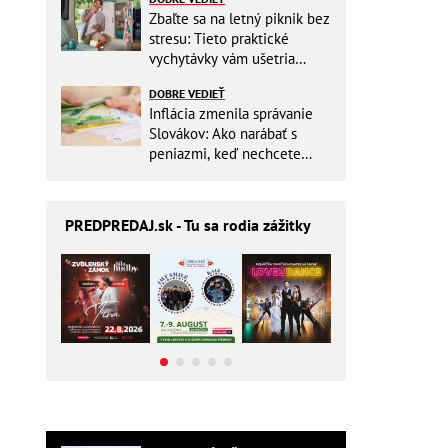
Zbaľte sa na letný piknik bez
stresu: Tieto praktické
vychytávky vám ušetria
miesto v batohu!
DOBRE VEDIEŤ
Inflácia zmenila správanie
Slovákov: Ako narábať s
peniazmi, keď nechcete
zbytočne riskovať?
PREDPREDAJ
.sk - Tu sa rodia zážitky