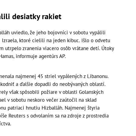
ili desiatky rakiet
láh uviedlo, že jeho bojovníci v sobotu vypálili
 Izraela, ktoré cielili na jeden kibuc. Išlo o odvetu
om utrpelo zranenia viacero osôb vrátane detí. Útoky
 Hamas, informuje agentúrs AP.
menala najmenej 45 striel vypálených z Libanonu.
škodniť a ďalšie dopadli do neobývaných oblastí.
rely však spôsobili požiare v oblasti Golanských
ael v sobotu neskoro večer zaútočil na sklad
u patriaci hnutiu Hizballáh. Najmenej štyria
 píše Reuters s odvolaním sa na zdroje z prostredia
ctva.