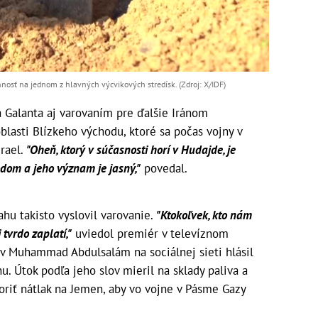
nnosť na jednom z hlavných výcvikových stredísk. (Zdroj: X/IDF)
a Galanta aj varovaním pre ďalšie Iránom
lasti Blízkeho východu, ktoré sa počas vojny v
rael.
"Oheň, ktorý v súčasnosti horí v Hudajde, je
dom a jeho význam je jasný,"
povedal.
hu takisto vyslovil varovanie.
"Ktokoľvek, kto nám
tvrdo zaplatí,"
uviedol premiér v televíznom
ov Muhammad Abdulsalám na sociálnej sieti hlásil
u. Útok podľa jeho slov mieril na sklady paliva a
oriť nátlak na Jemen, aby vo vojne v Pásme Gazy