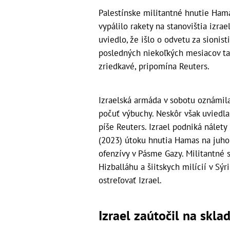
Palestínske militantné hnutie Hama
vypálilo rakety na stanovištia izra
uviedlo, že išlo o odvetu za sioni
posledných niekoľkých mesiacov tak
zriedkavé, pripomína Reuters.
Izraelská armáda v sobotu oznámila
počuť výbuchy. Neskôr však uviedla
píše Reuters. Izrael podniká nálet
(2023) útoku hnutia Hamas na juhoi
ofenzívy v Pásme Gazy. Militantné 
Hizballáhu a šiitskych milícií v Sý
ostreľovať Izrael.
Izrael zaútočil na skla