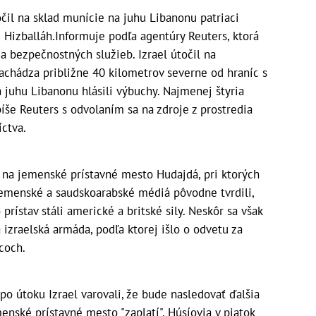
očil na sklad munície na juhu Libanonu patriaci
Hizballáh.Informuje podľa agentúry Reuters, ktorá
dia bezpečnostných služieb. Izrael útočil na
achádza približne 40 kilometrov severne od hraníc s
a juhu Libanonu hlásili výbuchy. Najmenej štyria
 píše Reuters s odvolaním sa na zdroje z prostredia
ctva.
aj na jemenské prístavné mesto Hudajdá, pri ktorých
Jemenské a saudskoarabské médiá pôvodne tvrdili,
prístav stáli americké a britské sily. Neskôr sa však
a izraelská armáda, podľa ktorej išlo o odvetu za
coch.
po útoku Izrael varovali, že bude nasledovať ďalšia
menské prístavné mesto "zaplatí". Húsíovia v piatok