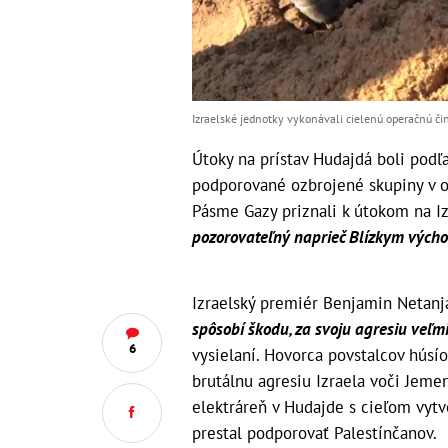
Izraelské jednotky vykonávali cielenú operačnú či
Útoky na prístav Hudajdá boli podľ
podporované ozbrojené skupiny v ob
Pásme Gazy priznali k útokom na Iz
pozorovateľný naprieč Blízkym výcho
Izraelský premiér Benjamin Netanja
spôsobí škodu, za svoju agresiu veľmi 
6
vysielaní. Hovorca povstalcov húsí
brutálnu agresiu Izraela voči Jemen
elektráreň v Hudajde s cieľom vytv
prestal podporovať Palestínčanov.