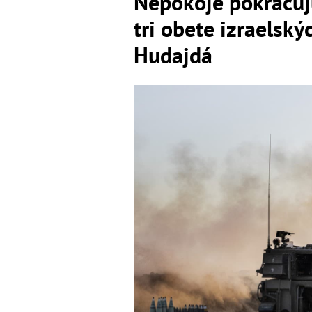
Nepokoje pokračuj
tri obete izraelský
Hudajdá