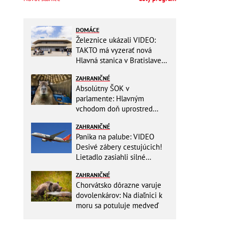
DOMÁCE
Železnice ukázali VIDEO:
TAKTO má vyzerať nová
Hlavná stanica v Bratislave!
Detský kútik aj bezbarierové
ZAHRANIČNÉ
toalety
Absolútny ŠOK v
parlamente: Hlavným
vchodom doň uprostred
zasadania napochodovali
ZAHRANIČNÉ
KAPYBARY, kde sa tam
Panika na palube: VIDEO
nabrali?
Desivé zábery cestujúcich!
Lietadlo zasiahli silné
turbulencie! 17 zranených
ZAHRANIČNÉ
Chorvátsko dôrazne varuje
dovolenkárov: Na diaľnici k
moru sa potuluje medveď