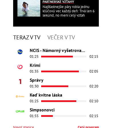
PARTNERSKÉ VZŤAHY
Najšťastnejšie páry robia jednu
kľúčovú vec každý deň: Trvá len 6
sekúnd, no mení celý vzťah
TERAZ V TV
VEČER V TV
NCIS - Námorný vyšetrovací úrad
01:25
02:15
Krimi
01:35
02:05
Správy
01:30
02:20
Keď kvitne láska
01:25
02:10
Simpsonovci
01:55
02:15
Navoľ stanice
Celý program