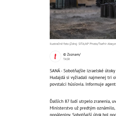
Ilustračné foto (Zdroj: SITA/AP Photo/Tsafrir Abayo
© Zoznam/
TASR
SANÁ - Sobotňajšie izraelské útok
Hudajdá si vyžiadali najmenej tri 
povstalci húsíovia. Informuje agent
Ďalších 87 ľudí utrpelo zranenia, u
Ministerstvo už predtým oznámilo,
popáleniny. Sobotňajší útok bol pod