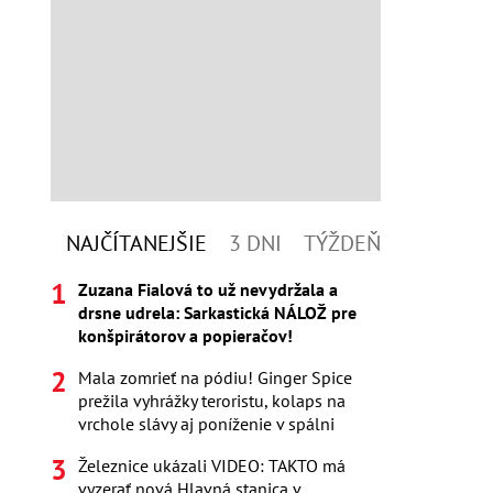
NAJČÍTANEJŠIE
3 DNI
TÝŽDEŇ
Zuzana Fialová to už nevydržala a
drsne udrela: Sarkastická NÁLOŽ pre
konšpirátorov a popieračov!
Mala zomrieť na pódiu! Ginger Spice
prežila vyhrážky teroristu, kolaps na
vrchole slávy aj poníženie v spálni
Železnice ukázali VIDEO: TAKTO má
vyzerať nová Hlavná stanica v