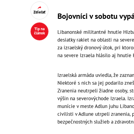
Zdieľať
Bojovníci v sobotu vypál
Tip na
Libanonské militantné hnutie Hizbal
článok
desiatky rakiet na oblasti na severe
za izraelský dronový útok, pri ktor
na severe Izraela hlásilo aj hnutie
Izraelská armáda uviedla, že zazna
Niektoré s nich sa jej podarilo zne
Zranenia neutrpeli žiadne osoby, st
výšin na severovýchode Izraela. Izr
munície v meste Adlun juhu Libanon
civilisti v Adlune utrpeli zranenia,
bezpečnostných služieb a zdravotní