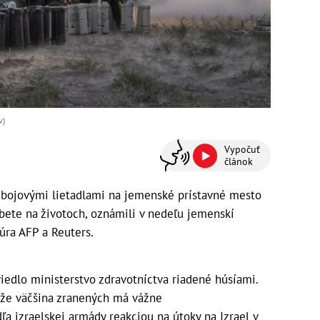
v)
Vypočuť
článok
y bojovými lietadlami na jemenské prístavné mesto
obete na životoch, oznámili v nedeľu jemenskí
úra AFP a Reuters.
viedlo ministerstvo zdravotníctva riadené húsíami.
 že väčšina zranených má vážne
ľa izraelskej armády reakciou na útoky na Izrael v