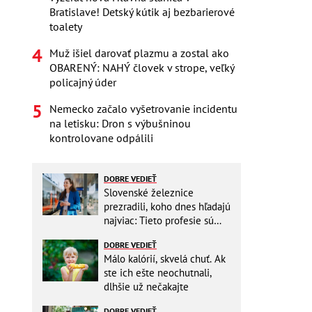
Bratislave! Detský kútik aj bezbarierové
toalety
Muž išiel darovať plazmu a zostal ako
OBARENÝ: NAHÝ človek v strope, veľký
policajný úder
Nemecko začalo vyšetrovanie incidentu
na letisku: Dron s výbušninou
kontrolovane odpálili
DOBRE VEDIEŤ
Slovenské železnice
prezradili, koho dnes hľadajú
najviac: Tieto profesie sú
mimoriadne žiadané
DOBRE VEDIEŤ
Málo kalórií, skvelá chuť. Ak
ste ich ešte neochutnali,
dlhšie už nečakajte
DOBRE VEDIEŤ