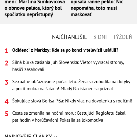
mení: Martina Šimkovičová
opísala ranné peklo: Nič
o obnove paláca, ktorý bol
nepomáha, toto musí
spočiatku neprístupný
maskovať
NAJČÍTANEJŠIE
3 DNI
TÝŽDEŇ
Odídenci z Markízy: Kde sa po konci v televízii usídlili?
Silná búrka zasiahla juh Slovenska: Vietor vyvracal stromy,
hasiči zasahovali
Sexuálne obťažovanie počas letu: Žena sa zobudila na dotyky
a pocit mokra na šatách! Mladý Pakistanec sa priznal
Šokujúce slová Borisa Prša: Nikdy viac na dovolenku s rodičmi!
Cesta sa zmenila na nočnú moru: Cestujúci RegioJetu čakali
päť hodín v horúčavách! Pokazila sa lokomotíva
NAJNOVŠIE ČLÁNKY