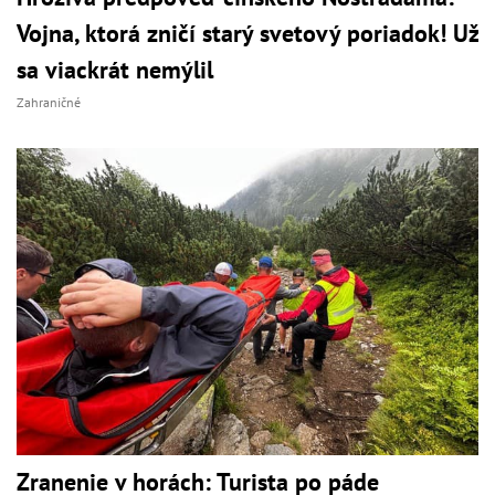
Vojna, ktorá zničí starý svetový poriadok! Už
sa viackrát nemýlil
Zahraničné
Zranenie v horách: Turista po páde