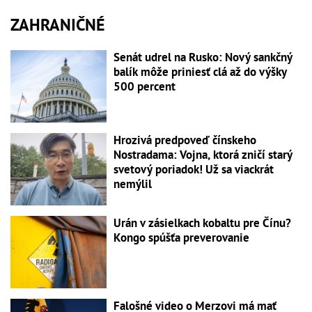
ZAHRANIČNÉ
Senát udrel na Rusko: Nový sankčný
balík môže priniesť clá až do výšky
500 percent
Hrozivá predpoveď čínskeho
Nostradama: Vojna, ktorá zničí starý
svetový poriadok! Už sa viackrát
nemýlil
Urán v zásielkach kobaltu pre Čínu?
Kongo spúšťa preverovanie
Falošné video o Merzovi má mať