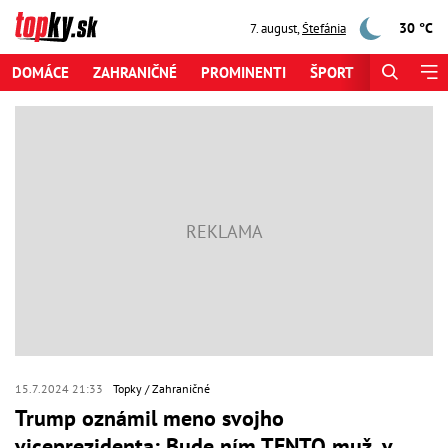
30 °C
7. august
,
Štefánia
DOMÁCE
ZAHRANIČNÉ
PROMINENTI
ŠPORT
ZAUJÍMAV
15.7.2024 21:33
Topky
Zahraničné
Trump oznámil meno svojho
viceprezidenta: Bude ním TENTO muž, v