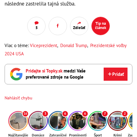
následne zastrelila tajná služba.
Tip na
5
Zdieľať
článok
Viac o téme:
Viceprezident
,
Donald Trump
,
Prezidentské voľby
2024 USA
Pridajte si Topky.sk
medzi Vaše
Pridať
preferované zdroje na Google
Nahlásiť chybu
16
3
6
6
7
2
Najčítanejšie
Domáce
Zahraničné
Prominenti
Šport
Krimi
Zaují