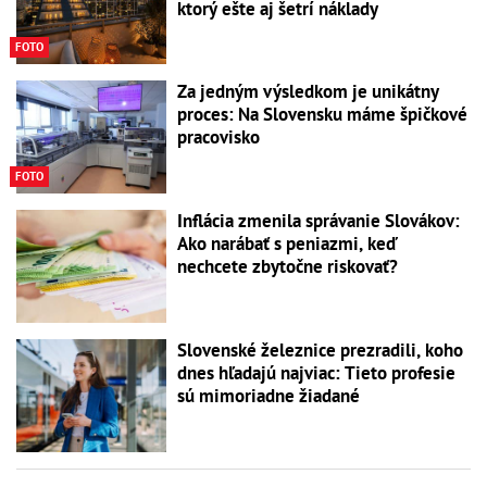
ktorý ešte aj šetrí náklady
FOTO
Za jedným výsledkom je unikátny
proces: Na Slovensku máme špičkové
pracovisko
FOTO
Inflácia zmenila správanie Slovákov:
Ako narábať s peniazmi, keď
nechcete zbytočne riskovať?
Slovenské železnice prezradili, koho
dnes hľadajú najviac: Tieto profesie
sú mimoriadne žiadané