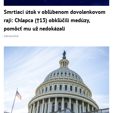
Smrtiaci útok v obľúbenom dovolenkovom
raji: Chlapca (†13) obkľúčili medúzy,
pomôcť mu už nedokázali
Zahraničné