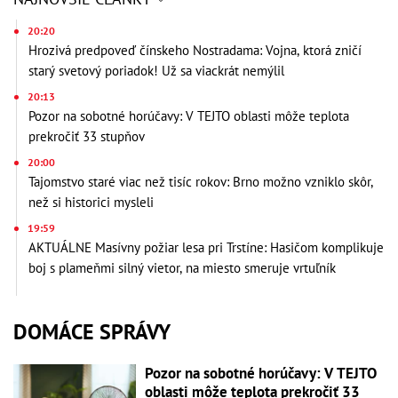
20:20
Hrozivá predpoveď čínskeho Nostradama: Vojna, ktorá zničí
starý svetový poriadok! Už sa viackrát nemýlil
20:13
Pozor na sobotné horúčavy: V TEJTO oblasti môže teplota
prekročiť 33 stupňov
20:00
Tajomstvo staré viac než tisíc rokov: Brno možno vzniklo skôr,
než si historici mysleli
19:59
AKTUÁLNE Masívny požiar lesa pri Trstíne: Hasičom komplikuje
boj s plameňmi silný vietor, na miesto smeruje vrtuľník
DOMÁCE SPRÁVY
Pozor na sobotné horúčavy: V TEJTO
oblasti môže teplota prekročiť 33