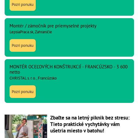
Pozri ponuku
Montér / zámočník pre priemyselné projekty
LepsiaPraca.sk, Zahraničie
Pozri ponuku
MONTÉR OCEĽOVÝCH KONŠTRUKCIÍ - FRANCÚZSKO - 3 600
netto
CHRISTAL s. r. o., Francúzsko
Pozri ponuku
Zbaľte sa na letný piknik bez stresu:
Tieto praktické vychytávky vám
ušetria miesto v batohu!