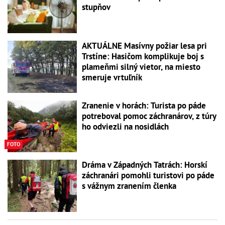
stupňov
AKTUÁLNE Masívny požiar lesa pri
Trstíne: Hasičom komplikuje boj s
plameňmi silný vietor, na miesto
smeruje vrtuľník
Zranenie v horách: Turista po páde
potreboval pomoc záchranárov, z túry
ho odviezli na nosidlách
FOTO
Dráma v Západných Tatrách: Horskí
záchranári pomohli turistovi po páde
s vážnym zranením členka