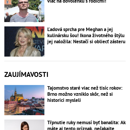
viac na dovolenku s rodičmi!
Ľadová sprcha pre Meghan a jej
kulinársku šou! Ikona životného štýlu
jej naložila: Nestačí si obliecť zásteru
ZAUJÍMAVOSTI
Tajomstvo staré viac než tisíc rokov:
Brno možno vzniklo skôr, než si
historici mysleli
Tŕpnutie ruky nemusí byť banalita: Ak
máte aj tento príznak, nečakajte