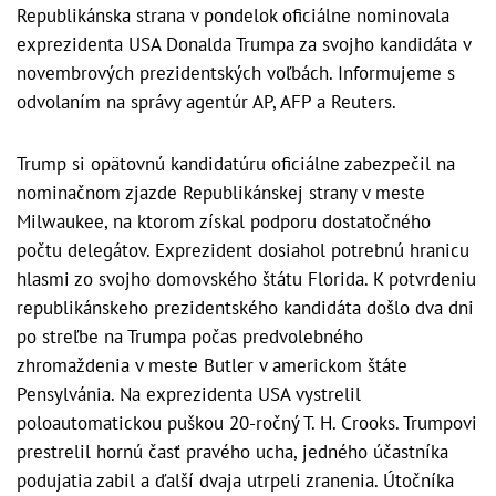
Republikánska strana v pondelok oficiálne nominovala
exprezidenta USA Donalda Trumpa za svojho kandidáta v
novembrových prezidentských voľbách. Informujeme s
odvolaním na správy agentúr AP, AFP a Reuters.
Trump si opätovnú kandidatúru oficiálne zabezpečil na
nominačnom zjazde Republikánskej strany v meste
Milwaukee, na ktorom získal podporu dostatočného
počtu delegátov. Exprezident dosiahol potrebnú hranicu
hlasmi zo svojho domovského štátu Florida. K potvrdeniu
republikánskeho prezidentského kandidáta došlo dva dni
po streľbe na Trumpa počas predvolebného
zhromaždenia v meste Butler v americkom štáte
Pensylvánia. Na exprezidenta USA vystrelil
poloautomatickou puškou 20-ročný T. H. Crooks. Trumpovi
prestrelil hornú časť pravého ucha, jedného účastníka
podujatia zabil a ďalší dvaja utrpeli zranenia. Útočníka