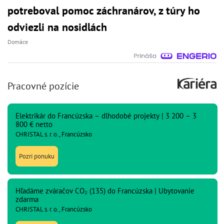
potreboval pomoc záchranárov, z túry ho
odviezli na nosidlách
Domáce
Pracovné pozície
Elektrikár do Francúzska – dlhodobé projekty | 3 200 – 3
800 € netto
CHRISTAL s. r. o., Francúzsko
Pozri ponuku
Hľadáme zváračov CO₂ (135) do Francúzska | Ubytovanie
zdarma
CHRISTAL s. r. o., Francúzsko