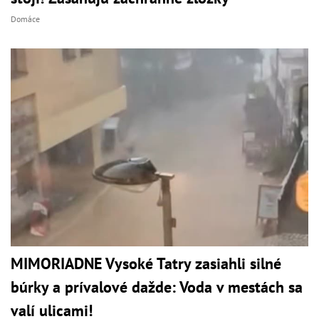
Domáce
MIMORIADNE Vysoké Tatry zasiahli silné
búrky a prívalové dažde: Voda v mestách sa
valí ulicami!