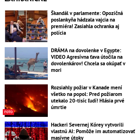
Škandál v parlamente: Opozičná
poslankyňa hádzala vajcia na
premiéra! Zasiahla ochranka aj
polícia
DRÁMA na dovolenke v Egypte:
VIDEO Agresívna ťava útočila na
dovolenkárov! Chcela sa okúpať v
mori
Rozsiahly požiar v Kanade mení
všetko na popol: Pred požiarom
utekalo 20-tisíc ľudí! Hlásia prvé
úmrtie
FOTO
Hackeri Severnej Kórey vytvorili
vlastnú AI: Pomôže im automatizovať
masívne útoky