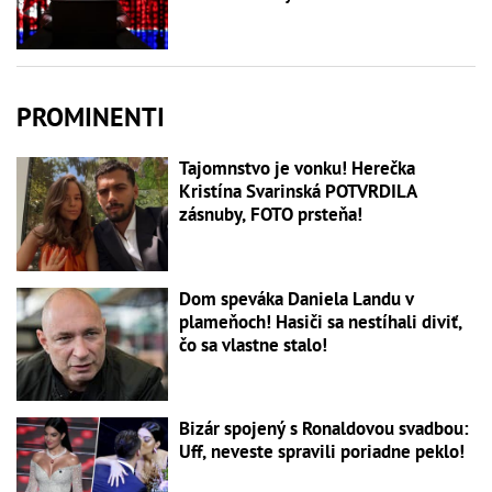
PROMINENTI
Tajomnstvo je vonku! Herečka
Kristína Svarinská POTVRDILA
zásnuby, FOTO prsteňa!
Dom speváka Daniela Landu v
plameňoch! Hasiči sa nestíhali diviť,
čo sa vlastne stalo!
Bizár spojený s Ronaldovou svadbou:
Uff, neveste spravili poriadne peklo!