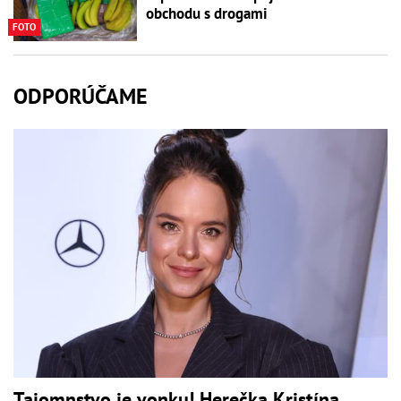
obchodu s drogami
FOTO
ODPORÚČAME
Tajomnstvo je vonku! Herečka Kristína