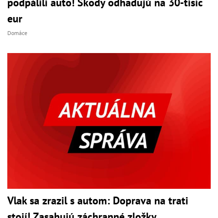
podpálili auto! Škody odhadujú na 30-tisíc
eur
Domáce
Vlak sa zrazil s autom: Doprava na trati
stojí! Zasahujú záchranné zložky