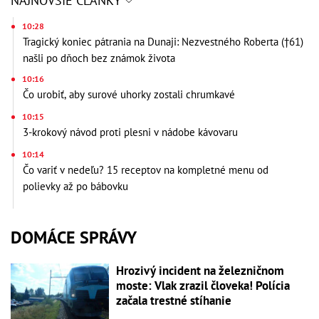
NAJNOVŠIE ČLÁNKY
10:28
Tragický koniec pátrania na Dunaji: Nezvestného Roberta (†61)
našli po dňoch bez známok života
10:16
Čo urobiť, aby surové uhorky zostali chrumkavé
10:15
3-krokový návod proti plesni v nádobe kávovaru
10:14
Čo variť v nedeľu? 15 receptov na kompletné menu od
polievky až po bábovku
DOMÁCE SPRÁVY
Hrozivý incident na železničnom
moste: Vlak zrazil človeka! Polícia
začala trestné stíhanie