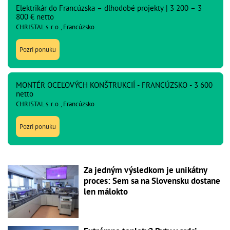
Elektrikár do Francúzska – dlhodobé projekty | 3 200 – 3
800 € netto
CHRISTAL s. r. o., Francúzsko
Pozri ponuku
MONTÉR OCEĽOVÝCH KONŠTRUKCIÍ - FRANCÚZSKO - 3 600
netto
CHRISTAL s. r. o., Francúzsko
Pozri ponuku
Za jedným výsledkom je unikátny
proces: Sem sa na Slovensku dostane
len málokto