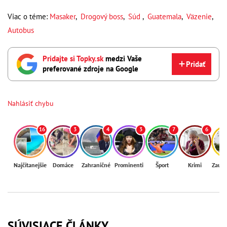
Viac o téme:
Masaker
,
Drogový boss
,
Súd
,
Guatemala
,
Väzenie
,
Autobus
Pridajte si Topky.sk
medzi Vaše
Pridať
preferované zdroje na Google
Nahlásiť chybu
16
3
4
3
7
6
Najčítanejšie
Domáce
Zahraničné
Prominenti
Šport
Krimi
Zaují
SÚVISIACE ČLÁNKY