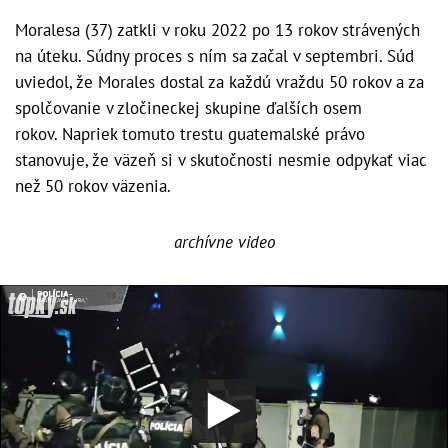
Moralesa (37) zatkli v roku 2022 po 13 rokov strávených
na úteku. Súdny proces s ním sa začal v septembri. Súd
uviedol, že Morales dostal za každú vraždu 50 rokov a za
spolčovanie v zločineckej skupine ďalších osem
rokov. Napriek tomuto trestu guatemalské právo
stanovuje, že väzeň si v skutočnosti nesmie odpykať viac
než 50 rokov väzenia.
archívne video