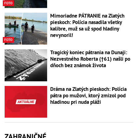
FOTO
Mimoriadne PÁTRANIE na Zlatých
pieskoch: Polícia nasadila všetky
kalibre, muž sa už spod hladiny
nevynoril!
FOTO
Tragický koniec pátrania na Dunaji:
Nezvestného Roberta (†61) našli po
dňoch bez známok života
Dráma na Zlatých pieskoch: Polícia
pátra po mužovi, ktorý zmizol pod
hladinou pri nuda pláži
ZAHRANIČNÉ