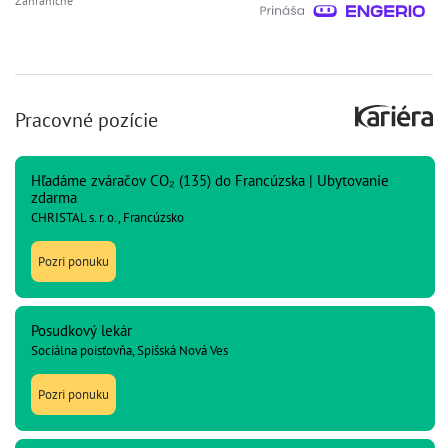
Zahraničné
Pracovné pozície
Hľadáme zváračov CO₂ (135) do Francúzska | Ubytovanie
zdarma
CHRISTAL s. r. o., Francúzsko
Pozri ponuku
Posudkový lekár
Sociálna poisťovňa, Spišská Nová Ves
Pozri ponuku