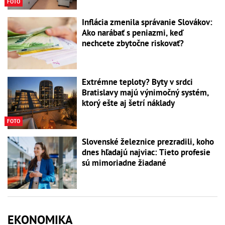
FOTO
Inflácia zmenila správanie Slovákov:
Ako narábať s peniazmi, keď
nechcete zbytočne riskovať?
Extrémne teploty? Byty v srdci
Bratislavy majú výnimočný systém,
ktorý ešte aj šetrí náklady
FOTO
Slovenské železnice prezradili, koho
dnes hľadajú najviac: Tieto profesie
sú mimoriadne žiadané
EKONOMIKA