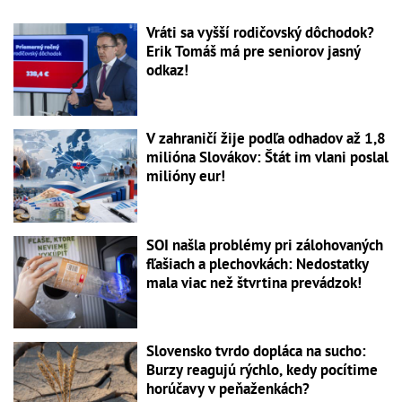
Vráti sa vyšší rodičovský dôchodok?
Erik Tomáš má pre seniorov jasný
odkaz!
V zahraničí žije podľa odhadov až 1,8
milióna Slovákov: Štát im vlani poslal
milióny eur!
SOI našla problémy pri zálohovaných
fľašiach a plechovkách: Nedostatky
mala viac než štvrtina prevádzok!
Slovensko tvrdo dopláca na sucho:
Burzy reagujú rýchlo, kedy pocítime
horúčavy v peňaženkách?