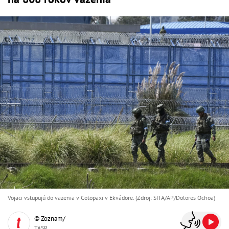
Vojaci vstupujú do väzenia v Cotopaxi v Ekvádore. (Zdroj: SITA/AP/Dolores Ochoa)
© Zoznam/
TASR