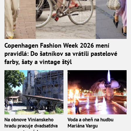
Copenhagen Fashion Week 2026 mení
pravidlá: Do šatníkov sa vrátili pastelové
farby, šaty a vintage štýl
Na obnove Vinianskeho
Voda a oheň na hudbu
hradu pracuje dvadsaťdva
Mariána Vargu