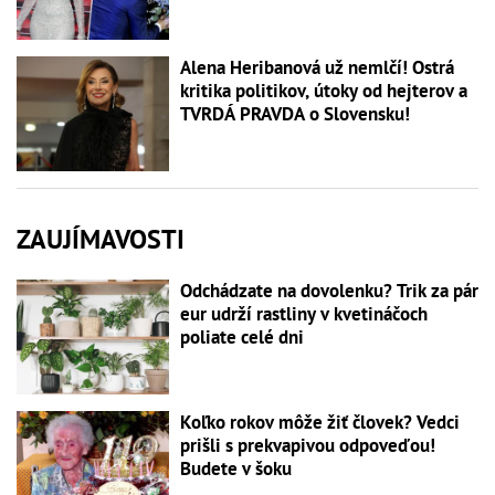
Alena Heribanová už nemlčí! Ostrá
kritika politikov, útoky od hejterov a
TVRDÁ PRAVDA o Slovensku!
ZAUJÍMAVOSTI
Odchádzate na dovolenku? Trik za pár
eur udrží rastliny v kvetináčoch
poliate celé dni
Koľko rokov môže žiť človek? Vedci
prišli s prekvapivou odpoveďou!
Budete v šoku