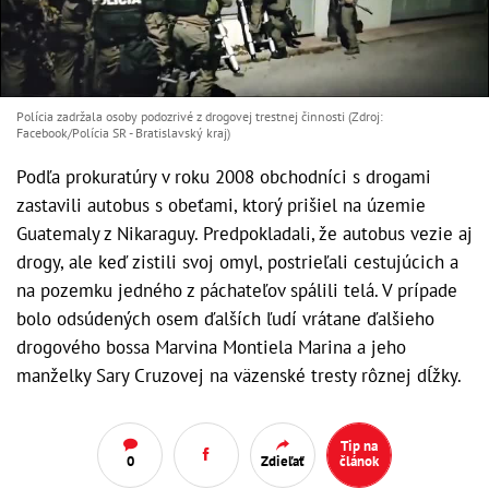
Polícia zadržala osoby podozrivé z drogovej trestnej činnosti (Zdroj:
Facebook/Polícia SR - Bratislavský kraj)
Podľa prokuratúry v roku 2008 obchodníci s drogami
zastavili autobus s obeťami, ktorý prišiel na územie
Guatemaly z Nikaraguy. Predpokladali, že autobus vezie aj
drogy, ale keď zistili svoj omyl, postrieľali cestujúcich a
na pozemku jedného z páchateľov spálili telá. V prípade
bolo odsúdených osem ďalších ľudí vrátane ďalšieho
drogového bossa Marvina Montiela Marina a jeho
manželky Sary Cruzovej na väzenské tresty rôznej dĺžky.
Tip na
0
Zdieľať
článok