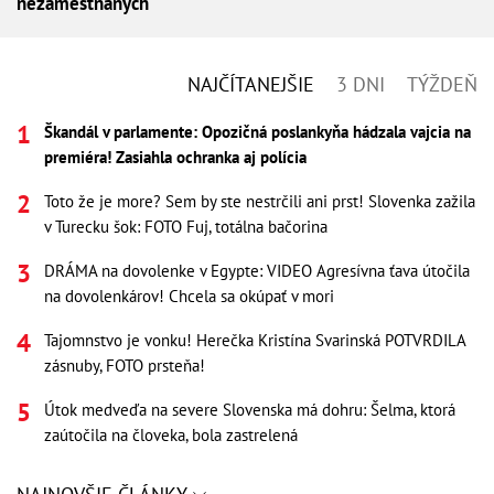
nezamestnaných
NAJČÍTANEJŠIE
3 DNI
TÝŽDEŇ
Škandál v parlamente: Opozičná poslankyňa hádzala vajcia na
premiéra! Zasiahla ochranka aj polícia
Toto že je more? Sem by ste nestrčili ani prst! Slovenka zažila
v Turecku šok: FOTO Fuj, totálna bačorina
DRÁMA na dovolenke v Egypte: VIDEO Agresívna ťava útočila
na dovolenkárov! Chcela sa okúpať v mori
Tajomnstvo je vonku! Herečka Kristína Svarinská POTVRDILA
zásnuby, FOTO prsteňa!
Útok medveďa na severe Slovenska má dohru: Šelma, ktorá
zaútočila na človeka, bola zastrelená