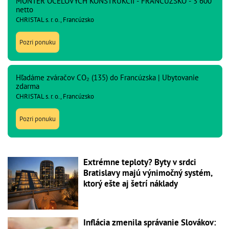
MONTÉR OCEĽOVÝCH KONŠTRUKCIÍ - FRANCÚZSKO - 3 600
netto
CHRISTAL s. r. o., Francúzsko
Pozri ponuku
Hľadáme zváračov CO₂ (135) do Francúzska | Ubytovanie
zdarma
CHRISTAL s. r. o., Francúzsko
Pozri ponuku
Extrémne teploty? Byty v srdci
Bratislavy majú výnimočný systém,
ktorý ešte aj šetrí náklady
Inflácia zmenila správanie Slovákov: