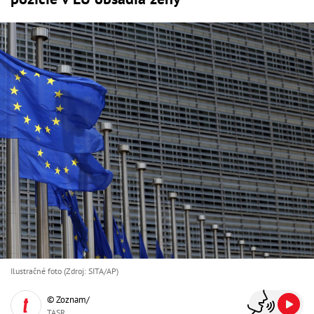
Ilustračné foto (Zdroj: SITA/AP)
© Zoznam/
TASR