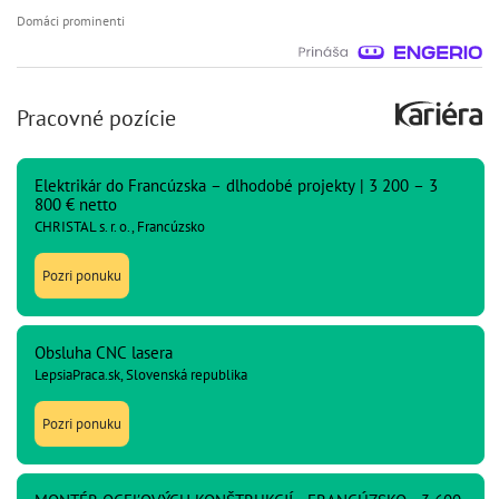
Domáci prominenti
Pracovné pozície
Elektrikár do Francúzska – dlhodobé projekty | 3 200 – 3
800 € netto
CHRISTAL s. r. o., Francúzsko
Pozri ponuku
Obsluha CNC lasera
LepsiaPraca.sk, Slovenská republika
Pozri ponuku