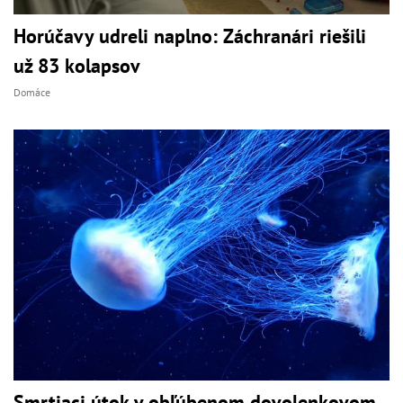
Horúčavy udreli naplno: Záchranári riešili
už 83 kolapsov
Domáce
Smrtiaci útok v obľúbenom dovolenkovom