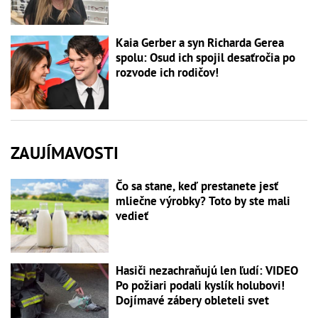
Kaia Gerber a syn Richarda Gerea
spolu: Osud ich spojil desaťročia po
rozvode ich rodičov!
ZAUJÍMAVOSTI
Čo sa stane, keď prestanete jesť
mliečne výrobky? Toto by ste mali
vedieť
Hasiči nezachraňujú len ľudí: VIDEO
Po požiari podali kyslík holubovi!
Dojímavé zábery obleteli svet