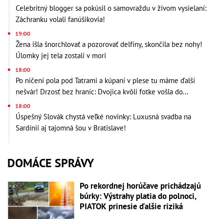
Celebritný blogger sa pokúsil o samovraždu v živom vysielaní:
Záchranku volali fanúšikovia!
19:00
Žena išla šnorchlovať a pozorovať delfíny, skončila bez nohy!
Úlomky jej tela zostali v mori
18:00
Po ničení pola pod Tatrami a kúpaní v plese tu máme ďalší
nešvár! Drzosť bez hraníc: Dvojica kvôli fotke vošla do...
18:00
Úspešný Slovák chystá veľké novinky: Luxusná svadba na
Sardínii aj tajomná šou v Bratislave!
DOMÁCE SPRÁVY
Po rekordnej horúčave prichádzajú
búrky: Výstrahy platia do polnoci,
PIATOK prinesie ďalšie riziká