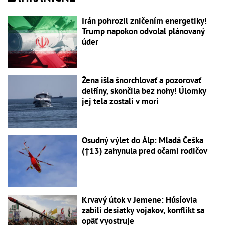
Irán pohrozil zničením energetiky!
Trump napokon odvolal plánovaný
úder
Žena išla šnorchlovať a pozorovať
delfíny, skončila bez nohy! Úlomky
jej tela zostali v mori
Osudný výlet do Álp: Mladá Češka
(†13) zahynula pred očami rodičov
Krvavý útok v Jemene: Húsíovia
zabili desiatky vojakov, konflikt sa
opäť vyostruje