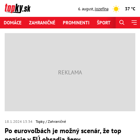
37 °C
6. august
,
Jozefína
DOMÁCE
ZAHRANIČNÉ
PROMINENTI
ŠPORT
ZAUJÍMAV
18.1.2024 13:34
Topky
Zahraničné
Po eurovoľbách je možný scenár, že top
pozície v EÚ obsadia ženy