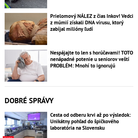
Prielomový NÁLEZ z čias Inkov! Vedci
z múmií získali DNA vírusu, ktorý
zabíjal milióny ľudí
Nespájajte to len s horúčavami! TOTO
nenápadné potenie u seniorov veští
PROBLÉM: Mnohí to ignorujú
DOBRÉ SPRÁVY
Cesta od odberu krvi až po výsledok:
Unikátny pohľad do špičkového
laboratória na Slovensku