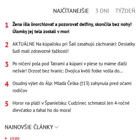
NAJČÍTANEJŠIE
3 DNI
TÝŽDEŇ
Žena išla šnorchlovať a pozorovať delfíny, skončila bez nohy!
Úlomky jej tela zostali v mori
AKTUÁLNE Na kúpalisku pri Šali zasahujú záchranári: Desiatky
ľudí mali zdravotné ťažkosti!
Po ničení pola pod Tatrami a kúpaní v plese tu máme ďalší
nešvár! Drzosť bez hraníc: Dvojica kvôli fotke vošla do...
Osudný výlet do Álp: Mladá Češka (†13) zahynula pred očami
rodičov
Horor na pláži v Španielsku: Cudzinec schmatol len 4-ročné
dievčatko a ťahal ho do mora!
NAJNOVŠIE ČLÁNKY
19:00