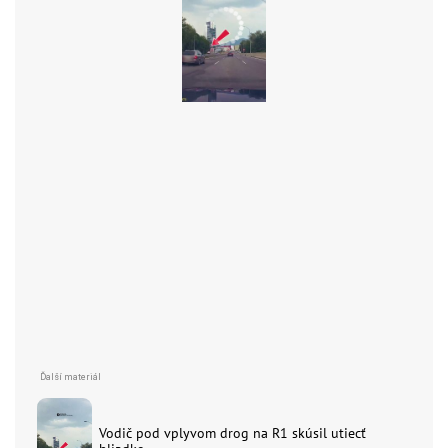
Vodič pod vplyvom drog na R1 skúsil utiecť