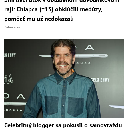
raji: Chlapca (†13) obkľúčili medúzy,
pomôcť mu už nedokázali
Zahraničné
Celebritný blogger sa pokúsil o samovraždu