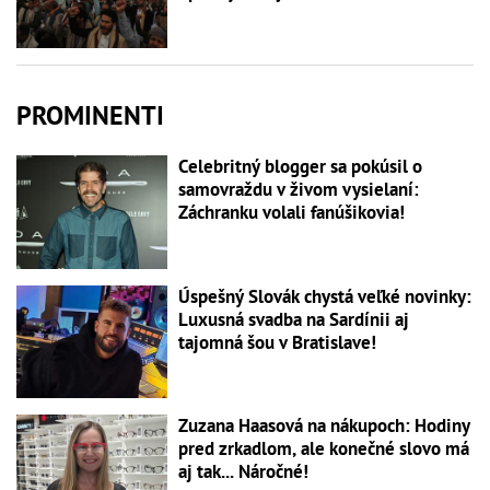
PROMINENTI
Celebritný blogger sa pokúsil o
samovraždu v živom vysielaní:
Záchranku volali fanúšikovia!
Úspešný Slovák chystá veľké novinky:
Luxusná svadba na Sardínii aj
tajomná šou v Bratislave!
Zuzana Haasová na nákupoch: Hodiny
pred zrkadlom, ale konečné slovo má
aj tak... Náročné!