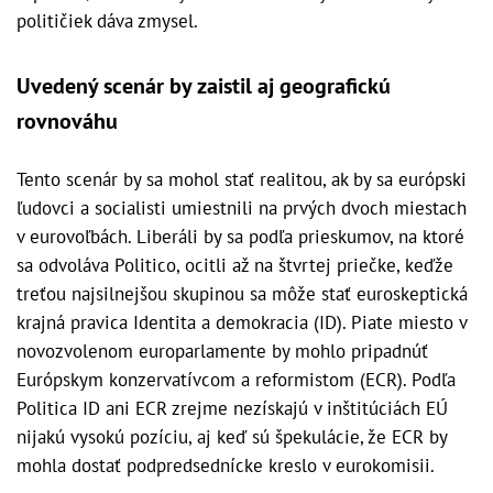
političiek dáva zmysel.
Uvedený scenár by zaistil aj geografickú
rovnováhu
Tento scenár by sa mohol stať realitou, ak by sa európski
ľudovci a socialisti umiestnili na prvých dvoch miestach
v eurovoľbách. Liberáli by sa podľa prieskumov, na ktoré
sa odvoláva Politico, ocitli až na štvrtej priečke, keďže
treťou najsilnejšou skupinou sa môže stať euroskeptická
krajná pravica Identita a demokracia (ID). Piate miesto v
novozvolenom europarlamente by mohlo pripadnúť
Európskym konzervatívcom a reformistom (ECR). Podľa
Politica ID ani ECR zrejme nezískajú v inštitúciách EÚ
nijakú vysokú pozíciu, aj keď sú špekulácie, že ECR by
mohla dostať podpredsednícke kreslo v eurokomisii.