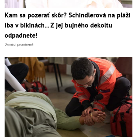
Kam sa pozerať skôr? Schindlerová na pláži
iba v bikinách... Z jej bujného dekoltu
odpadnete!
Domáci prominenti