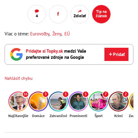
Tip na
4
Zdieľať
článok
Viac o téme:
Eurovoľby
,
Ženy
,
EÚ
Pridajte si Topky.sk
medzi Vaše
Pridať
preferované zdroje na Google
Nahlásiť chybu
16
3
5
5
7
2
Najčítanejšie
Domáce
Zahraničné
Prominenti
Šport
Krimi
Zaují