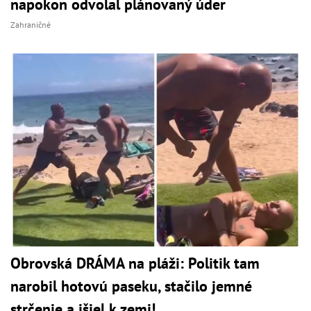
napokon odvolal plánovaný úder
Zahraničné
Obrovská DRÁMA na pláži: Politik tam
narobil hotovú paseku, stačilo jemné
strčenie a išiel k zemi!