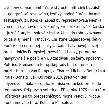
Uvedený scenár kombinácie štyroch političiek by zaistil
aj geografickú rovnováhu, keď východná Európa by mala
zástupkyňu z Estónska, Západ by reprezentovala Nemka
von der Leyenová, sever Európy Frederiksenová z Dánska
a južné štáty Metsolová z Malty. Ak sa do tohto zoznamu
pridajú aj mená Francúzky Christine Lagardeovej, šéfky
Európskej centrálnej banky, a Nadie Calvinovej, novej
predsedníčky Európskej investičnej banky, potom by
najvplyvnejšie pozície v EÚ zastávali iba ženy, upozornil
Politico. Predsedom Európskej rady boli doteraz traja
muži - Herman Van Rompuy a Charles Michel z Belgicka a
Poliak Donald Tusk. Do roku 2019, pred Von der
Leyenovou, mala Európska komisia vo funkcii predsedu
len mužov. Od prvých volieb do EP v roku 1979 mala táto
inštitúcia len tri predsedníčky: Simone Veilovú, Nicole
Fontaineovú a teraz Robertu Metsolovú.