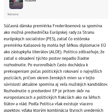
hliadke
Reklama
Súčasná dánska premiérka Frederiksenová sa spomína
ako možná predsedníčka Európskej rady za Stranu
európskych socialistov (PES), zatiaľ čo estónska
premiérka Kallasová by mohla byť šéfkou diplomacie EÚ
ako zástupkyňa liberálov (ALDE). Politico zdôrazňuje, že
zatiaľ o obsadení týchto postov nepadlo žiadne
rozhodnutie. Po eurovoľbách často dochádza k
prekvapeniam počas politických rokovaní o najvyšších
pozíciách, pričom okrem ženských mien sa v tejto
súvislosti aktuálne spomína aj veľa mužských kandidátov.
Rozhodnutie o predsedovi EP je pritom skôr na
europoslancoch a politických frakciách ako na šéfoch
štátov a vlád. Podľa Politica však existuje viacero
aspektov, vďaka ktorým kombinácia štyroch uvedených