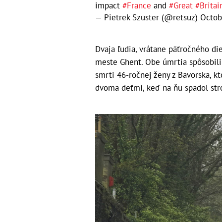
impact
#France
and
#Great
#Britai
— Pietrek Szuster (@retsuz)
Octob
Dvaja ľudia, vrátane päťročného di
meste Ghent. Obe úmrtia spôsobili
smrti 46-ročnej ženy z Bavorska, k
dvoma deťmi, keď na ňu spadol st