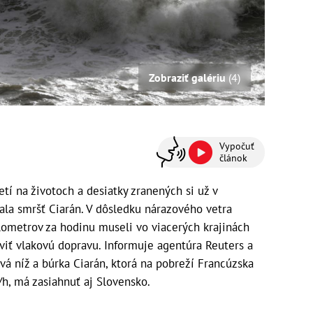
Zobraziť galériu
(4)
Vypočuť
článok
 na životoch a desiatky zranených si už v
ala smršť Ciarán. V dôsledku nárazového vetra
lometrov za hodinu museli vo viacerých krajinách
taviť vlakovú dopravu. Informuje agentúra Reuters a
vá níž a búrka Ciarán, ktorá na pobreží Francúzska
/h, má zasiahnuť aj Slovensko.