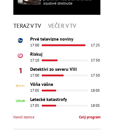
osudové stretnutie
TERAZ V TV
VEČER V TV
Prvé televízne noviny
17:00
17:25
Riskuj
17:10
17:50
Detektívi zo severu VIII
17:00
17:50
Vôňa vášne
17:05
18:05
Letecké katastrofy
17:05
18:05
Navoľ stanice
Celý program