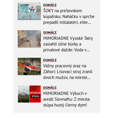
DOMÁCE
ŠOKY na prešovskom
kúpalisku: Naháčku v sprche
prepadli inštalatéri, ešte
väčšia hrôza číhala v
DOMÁCE
BAZÉNE
MIMORIADNE Vysoké Tatry
zasiahli silné búrky a
prívalové dažde: Voda v
mestách sa valí ulicami!
DOMÁCE
Vážny pracovný úraz na
Záhorí: Lisovací stroj zranil
dvoch mužov, na mieste
zasahoval vrtuľník: Na
DOMÁCE
pomoc musel priletieť
MIMORIADNE Výbuch v
vrtuľník
areáli Slovnaftu: Z miesta
stúpa hustý čierny dym!