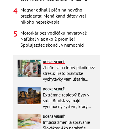
Magyar odhalil plán na nového
prezidenta: Mená kandidátov vraj
nikoho neprekvapia
Motorkár bez vodičáku havaroval:
Nafúkal viac ako 2 promile!
Spolujazdec skončil v nemocnici
DOBRE VEDIEŤ
Zbaľte sa na letný piknik bez
stresu: Tieto praktické
vychytávky vám ušetria
miesto v batohu!
DOBRE VEDIEŤ
Extrémne teploty? Byty v
srdci Bratislavy majú
výnimočný systém, ktorý
ešte aj šetrí náklady
DOBRE VEDIEŤ
Inflácia zmenila správanie
Slovákov: Ako narábať s