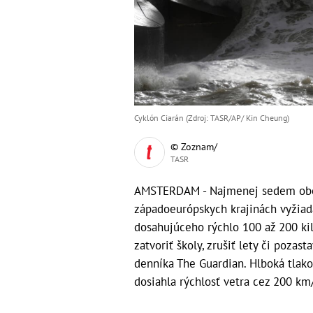
Cyklón Ciarán (Zdroj: TASR/AP/ Kin Cheung)
© Zoznam/
TASR
AMSTERDAM - Najmenej sedem obetí
západoeurópskych krajinách vyžiad
dosahujúceho rýchlo 100 až 200 ki
zatvoriť školy, zrušiť lety či pozas
denníka The Guardian. Hlboká tlako
dosiahla rýchlosť vetra cez 200 km