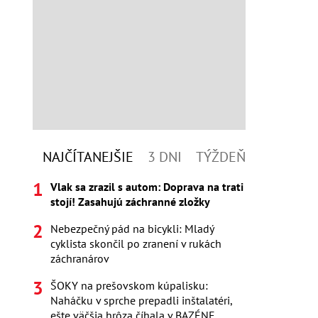
NAJČÍTANEJŠIE
3 DNI
TÝŽDEŇ
Vlak sa zrazil s autom: Doprava na trati
stojí! Zasahujú záchranné zložky
Nebezpečný pád na bicykli: Mladý
cyklista skončil po zranení v rukách
záchranárov
ŠOKY na prešovskom kúpalisku:
Naháčku v sprche prepadli inštalatéri,
ešte väčšia hrôza číhala v BAZÉNE