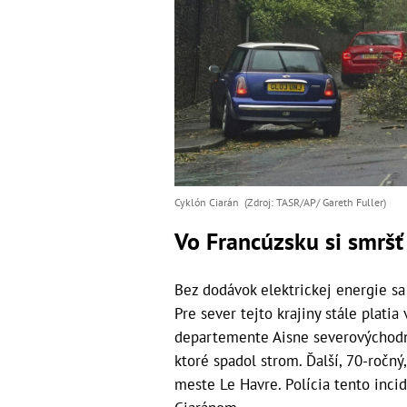
Cyklón Ciarán (Zdroj: TASR/AP/ Gareth Fuller)
Vo Francúzsku si smršť 
Bez dodávok elektrickej energie sa
Pre sever tejto krajiny stále plati
departemente Aisne severovýchodne
ktoré spadol strom. Ďalší, 70-roč
meste Le Havre. Polícia tento inc