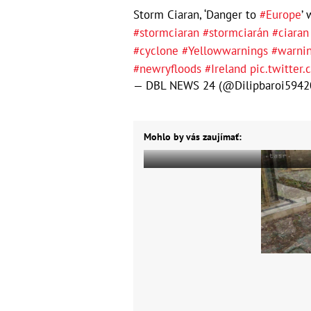
Storm Ciaran, ‘Danger to
#Europe
’
#stormciaran
#stormciarán
#ciaran
#cyclone
#Yellowwarnings
#warnin
#newryfloods
#Ireland
pic.twitter
— DBL NEWS 24 (@Dilipbaroi5942
Mohlo by vás zaujímať: