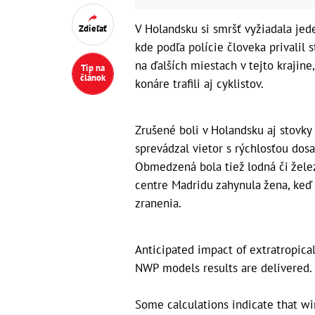
V Holandsku si smršť vyžiadala jede
Zdieľať
kde podľa polície človeka privalil
na ďalších miestach v tejto krajine
Tip na
článok
konáre trafili aj cyklistov.
Zrušené boli v Holandsku aj stovky
sprevádzal vietor s rýchlosťou dos
Obmedzená bola tiež lodná či železn
centre Madridu zahynula žena, keď n
zranenia.
Anticipated impact of extratropica
NWP models results are delivered.
Some calculations indicate that w