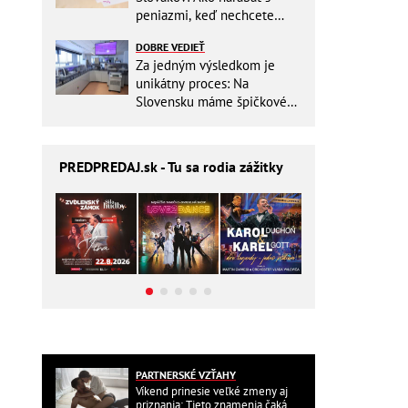
peniazmi, keď nechcete
zbytočne riskovať?
DOBRE VEDIEŤ
Za jedným výsledkom je
unikátny proces: Na
Slovensku máme špičkové
pracovisko
PREDPREDAJ
.sk - Tu sa rodia zážitky
PARTNERSKÉ VZŤAHY
Víkend prinesie veľké zmeny aj
priznania: Tieto znamenia čaká