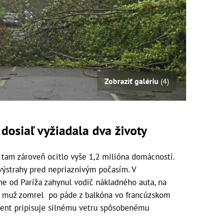
Zobraziť galériu
(4)
dosiaľ vyžiadala dva životy
 tam zároveň ocitlo vyše 1,2 milióna domácností.
a výstrahy pred nepriaznivým počasím. V
 od Paríža zahynul vodič nákladného auta, na
ný, muž zomrel po páde z balkóna vo francúzskom
ident pripisuje silnému vetru spôsobenému