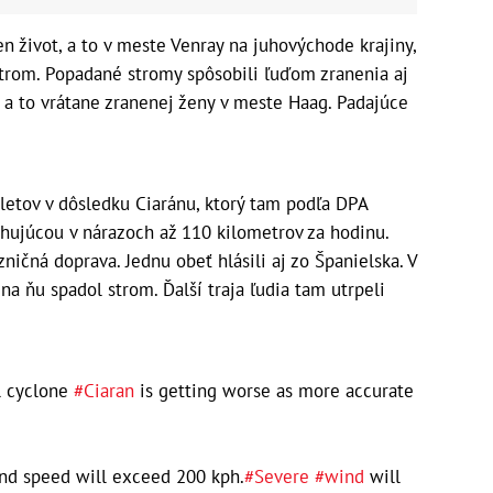
n život, a to v meste Venray na juhovýchode krajiny,
 strom. Popadané stromy spôsobili ľuďom zranenia aj
, a to vrátane zranenej ženy v meste Haag. Padajúce
 letov v dôsledku Ciaránu, ktorý tam podľa DPA
ahujúcou v nárazoch až 110 kilometrov za hodinu.
ičná doprava. Jednu obeť hlásili aj zo Španielska. V
a ňu spadol strom. Ďalší traja ľudia tam utrpeli
l cyclone
#Ciaran
is getting worse as more accurate
ind speed will exceed 200 kph.
#Severe
#wind
will