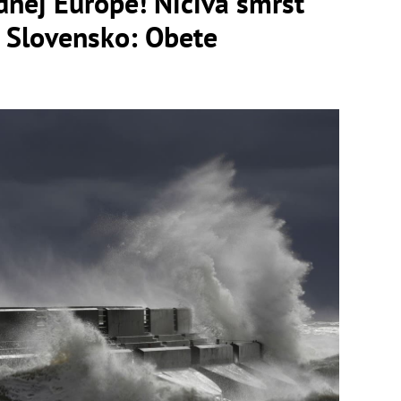
nej Európe! Ničivá smršť
na Slovensko: Obete