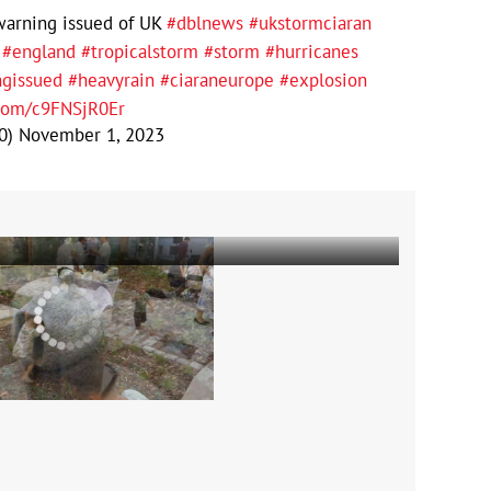
 warning issued of UK
#dblnews
#ukstormciaran
#england
#tropicalstorm
#storm
#hurricanes
gissued
#heavyrain
#ciaraneurope
#explosion
.com/c9FNSjR0Er
0)
November 1, 2023