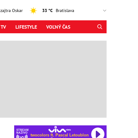
, zajtra Oskar
33 °C
 TV
LIFESTYLE
VOĽNÝ ČAS
STREAM
NAŽIVO
twocolors ft. Pascal Letoublon