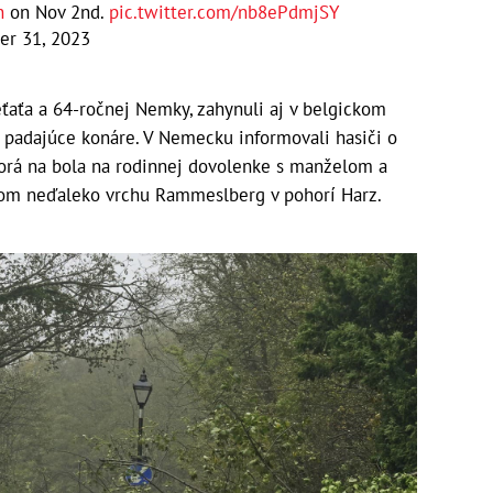
n
on Nov 2nd.
pic.twitter.com/nb8ePdmjSY
er 31, 2023
eťaťa a 64-ročnej Nemky, zahynuli aj v belgickom
 padajúce konáre. V Nemecku informovali hasiči o
torá na bola na rodinnej dovolenke s manželom a
rom neďaleko vrchu Rammeslberg v pohorí Harz.