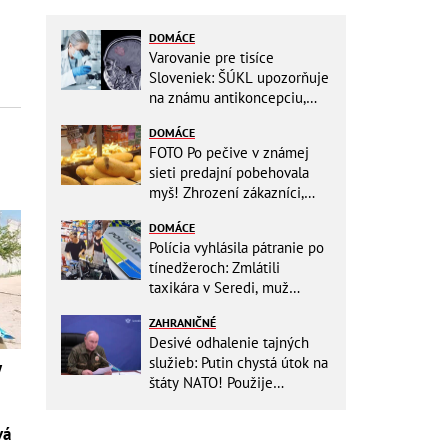
DOMÁCE
Varovanie pre tisíce
Sloveniek: ŠÚKL upozorňuje
na známu antikoncepciu,
môže zvyšovať riziko nádoru
DOMÁCE
FOTO Po pečive v známej
sieti predajní pobehovala
myš! Zhrození zákazníci,
reťazec reaguje
DOMÁCE
Polícia vyhlásila pátranie po
tínedžeroch: Zmlátili
taxikára v Seredi, muž
skončil s ťažkými
ZAHRANIČNÉ
zraneniami!
Desivé odhalenie tajných
služieb: Putin chystá útok na
y
štáty NATO! Použije
ukrajinské drony
vá