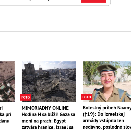
FOTO
FOTO
Bolestný príbeh Naam
ri
MIMORIADNY ONLINE
(†19): Do izraelskej
ka pri
Hodina H sa blíži! Gaza sa
armády vstúpila len
dánu
mení na prach: Egypt
nedávno, posledné slo
zatvára hranice, Izrael sa