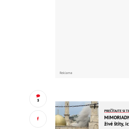
Reklama
5
PREČÍTAJTE SI T
MIMORIADNY
živé štíty, 