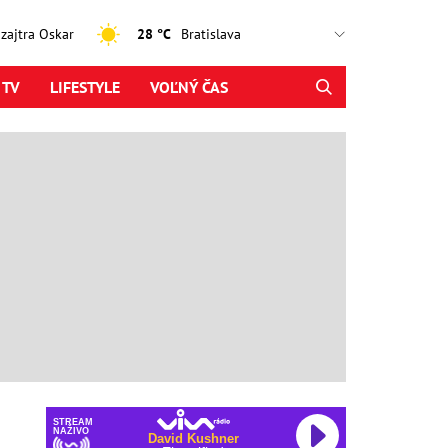
, zajtra Oskar
28 °C
 TV
LIFESTYLE
VOĽNÝ ČAS
STREAM
NAŽIVO
David Kushner