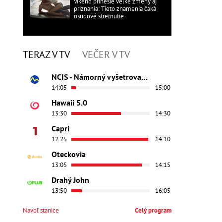
Víkend prinesie veľké zmeny aj
priznania: Tieto znamenia čaká
osudové stretnutie
TERAZ V TV
VEČER V TV
NCIS - Námorný vyšetrovací úrad
14:05
15:00
Hawaii 5.0
13:30
14:30
Capri
12:25
14:10
Oteckovia
13:05
14:15
Drahý John
13:50
16:05
Navoľ stanice
Celý program