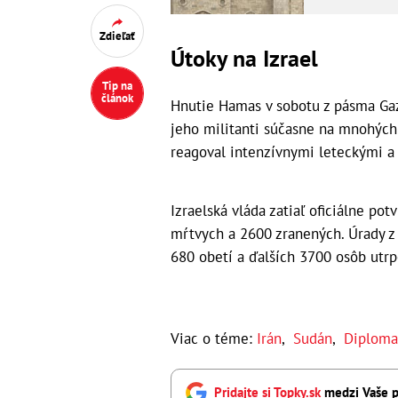
mŕtvych
Zdieľať
Útoky na Izrael
Tip na
článok
Hnutie Hamas v sobotu z pásma Gaz
jeho militanti súčasne na mnohých 
reagoval intenzívnymi leteckými a
Izraelská vláda zatiaľ oficiálne po
mŕtvych a 2600 zranených. Úrady z
680 obetí a ďalších 3700 osô
Viac o téme:
Irán
,
Sudán
,
Diploma
Pridajte si Topky.sk
medzi Vaše p