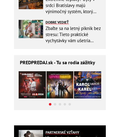
srdci Bratislavy majú
výnimočný systém, ktorý
ešte aj šetrí náklady
DOBRE VEDIEŤ
Zbaľte sa na letný piknik bez
stresu: Tieto praktické
vychytávky vám ušetria
miesto v batohu!
PREDPREDAJ
.sk - Tu sa rodia zážitky
PARTNERSKÉ VZŤAHY