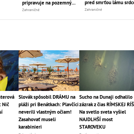
pred smrťou lámu srdc
pripravuje na pozemný
útok
Zahraničné
Zahraničné
sterová
Slovák spôsobil DRÁMU na
Sucho na Dunaji odhalilo
: Nič
pláži pri Benátkach: Plavčíci
zázrak z čias RÍMSKEJ RÍŠ
sí
neverili vlastným očiam!
Na svetlo sveta vyšiel
Zasahovať museli
NAJDLHŠÍ most
karabinieri
STAROVEKU