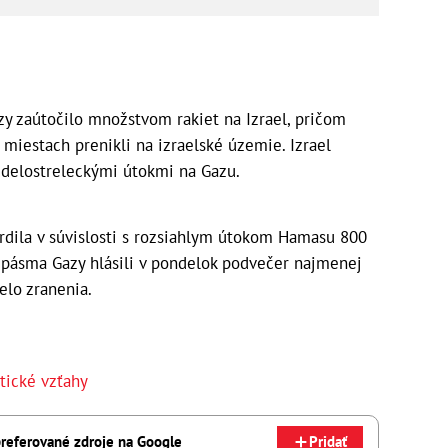
y zaútočilo množstvom rakiet na Izrael, pričom
miestach prenikli na izraelské územie. Izrael
 delostreleckými útokmi na Gazu.
tvrdila v súvislosti s rozsiahlym útokom Hamasu 800
 pásma Gazy hlásili v pondelok podvečer najmenej
b utrpelo zranenia.
tické vzťahy
referované zdroje na Google
Pridať