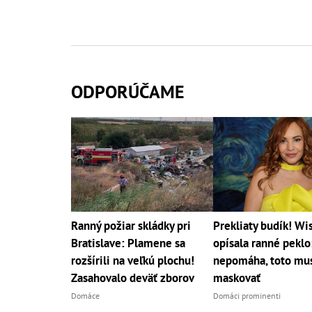
ODPORÚČAME
Ranný požiar skládky pri
Prekliaty budík! Wi
Bratislave: Plamene sa
opísala ranné peklo
rozšírili na veľkú plochu!
nepomáha, toto mu
Zasahovalo deväť zborov
maskovať
Domáce
Domáci prominenti