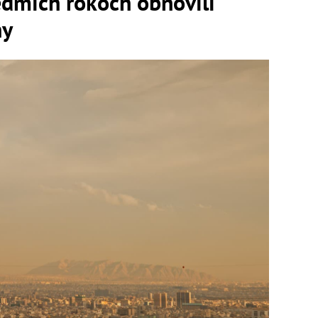
edmich rokoch obnovili
hy