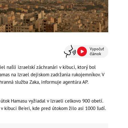
Vypočuť
článok
 našli izraelskí záchranári v kibuci, ktorý bol
amas na Izrael dejiskom zadržania rukojemníkov. V
hranná služba Zaka, informuje agentúra AP.
 útok Hamasu vyžiadal v Izraeli celkovo 900 obetí.
v kibuci Be'eri, kde pred útokom žilo asi 1000 ľudí.