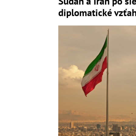
Sudán a Irán po si
diplomatické vzťa