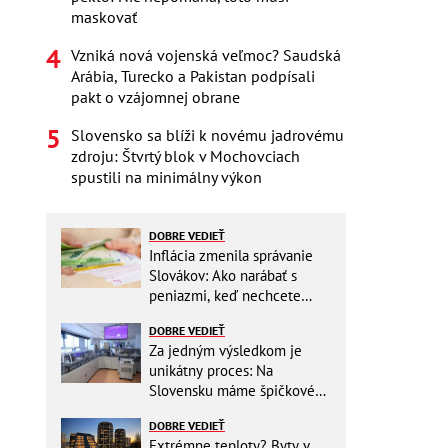
maskovať
Vzniká nová vojenská veľmoc? Saudská
Arábia, Turecko a Pakistan podpísali
pakt o vzájomnej obrane
Slovensko sa blíži k novému jadrovému
zdroju: Štvrtý blok v Mochovciach
spustili na minimálny výkon
DOBRE VEDIEŤ
Inflácia zmenila správanie
Slovákov: Ako narábať s
peniazmi, keď nechcete
zbytočne riskovať?
DOBRE VEDIEŤ
Za jedným výsledkom je
unikátny proces: Na
Slovensku máme špičkové
pracovisko
DOBRE VEDIEŤ
Extrémne teploty? Byty v