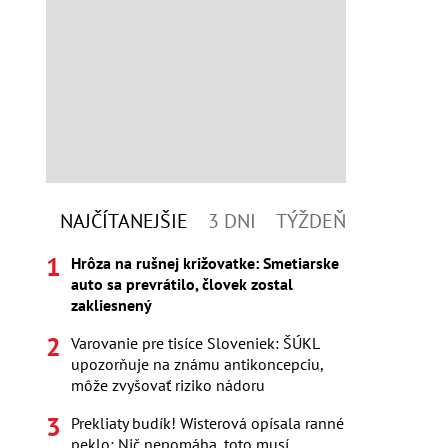
NAJČÍTANEJŠIE
3 DNI
TÝŽDEŇ
Hrôza na rušnej križovatke: Smetiarske
auto sa prevrátilo, človek zostal
zakliesnený
Varovanie pre tisíce Sloveniek: ŠÚKL
upozorňuje na známu antikoncepciu,
môže zvyšovať riziko nádoru
Prekliaty budík! Wisterová opísala ranné
peklo: Nič nepomáha, toto musí