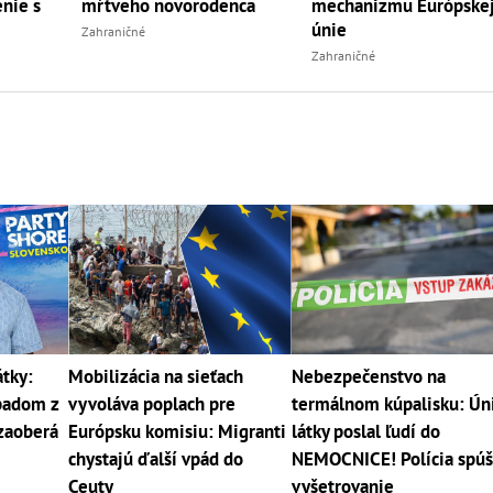
nie s
mŕtveho novorodenca
mechanizmu Európske
únie
Zahraničné
Zahraničné
tky:
Mobilizácia na sieťach
Nebezpečenstvo na
padom z
vyvoláva poplach pre
termálnom kúpalisku: Ún
 zaoberá
Európsku komisiu: Migranti
látky poslal ľudí do
chystajú ďalší vpád do
NEMOCNICE! Polícia spúš
Ceuty
vyšetrovanie