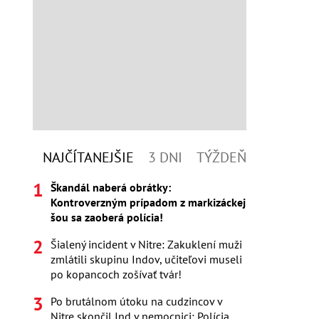
NAJČÍTANEJŠIE
3 DNI
TÝŽDEŇ
Škandál naberá obrátky:
Kontroverzným prípadom z markizáckej
šou sa zaoberá polícia!
Šialený incident v Nitre: Zakuklení muži
zmlátili skupinu Indov, učiteľovi museli
po kopancoch zošívať tvár!
Po brutálnom útoku na cudzincov v
Nitre skončil Ind v nemocnici: Polícia