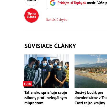
Zdieľať
Pridajte si Topky.sk
medzi Vaše p
Tip na
článok
Nahlásiť chybu
SÚVISIACE ČLÁNKY
FOTO
Desivý budík pre
Taliansko sprísňuje svoje
dovolenkárov v To
zákony proti nelegálnym
Časti tejto krajiny
migrantom