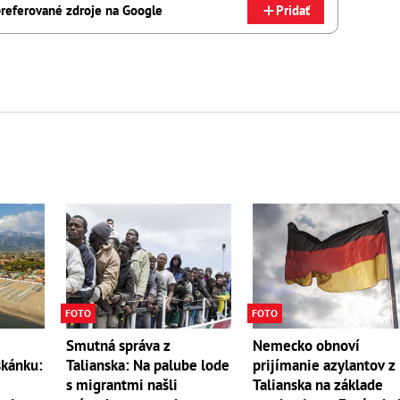
referované zdroje na Google
Pridať
FOTO
FOTO
Smutná správa z
Nemecko obnoví
skánku:
Talianska: Na palube lode
prijímanie azylantov z
s migrantmi našli
Talianska na základe