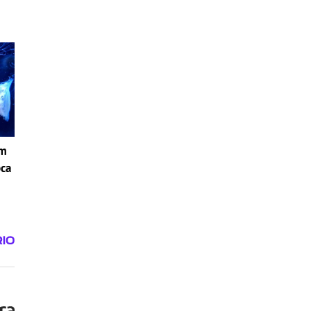
om
pca
i