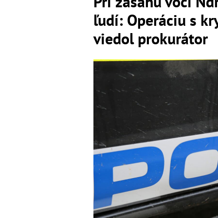
Pri zásahu voči Nd
ľudí: Operáciu s 
viedol prokurátor