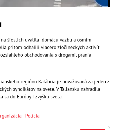
í
dí, na šiestich uvalila domácu väzbu a ôsmim
lia pritom odhalili viacero zločineckých aktivít
rozsiahleho obchodovania s drogami, prania
ianskeho regiónu Kalábria je považovaná za jeden z
ckých syndikátov na svete. V Taliansku nahradila
la sa do Európy i zvyšku sveta.
rganizácia
,
Polícia