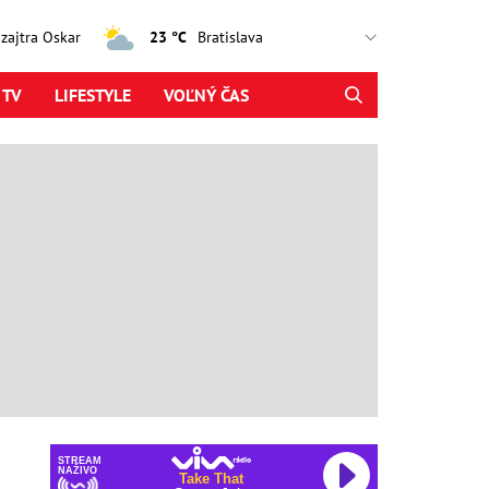
, zajtra Oskar
23 °C
 TV
LIFESTYLE
VOĽNÝ ČAS
STREAM
NAŽIVO
Take That