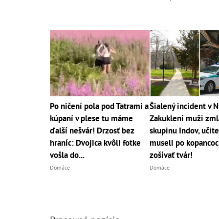
Po ničení pola pod Tatrami a
Šialený incident v N
kúpaní v plese tu máme
Zakuklení muži zmlá
ďalší nešvár! Drzosť bez
skupinu Indov, učite
hraníc: Dvojica kvôli fotke
museli po kopancoc
vošla do...
zošívať tvár!
Domáce
Domáce