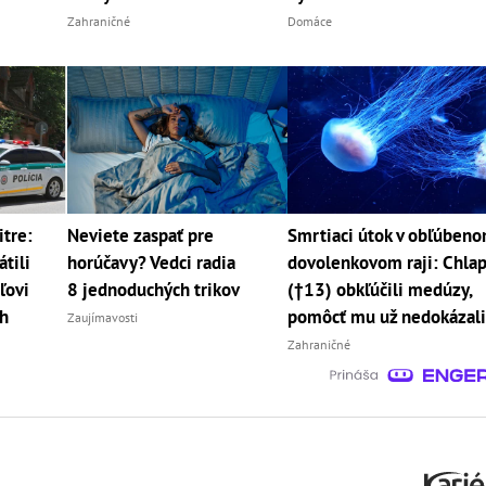
Zahraničné
Domáce
itre:
Neviete zaspať pre
Smrtiaci útok v obľúben
tili
horúčavy? Vedci radia
dovolenkovom raji: Chla
ľovi
8 jednoduchých trikov
(†13) obkľúčili medúzy,
h
pomôcť mu už nedokázal
Zaujímavosti
Zahraničné