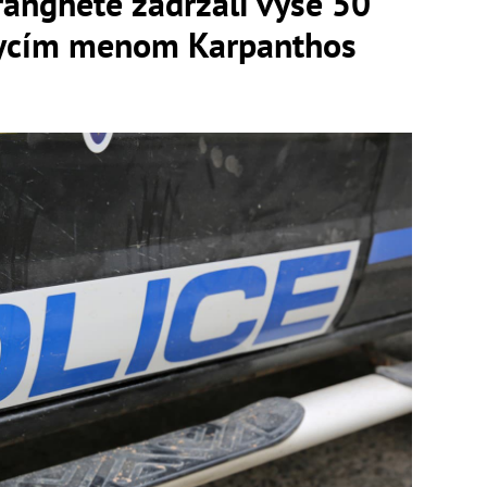
ranghete zadržali vyše 50
krycím menom Karpanthos