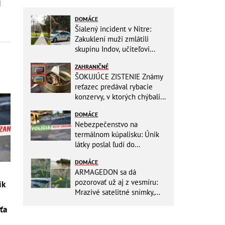
j
DOMÁCE
Šialený incident v Nitre:
Zakuklení muži zmlátili
skupinu Indov, učiteľovi
museli po kopancoch zošívať
ZAHRANIČNÉ
tvár!
ŠOKUJÚCE ZISTENIE Známy
reťazec predával rybacie
konzervy, v ktorých chýbali
RYBY! Môžete ich mať doma
DOMÁCE
aj vy
Nebezpečenstvo na
termálnom kúpalisku: Únik
látky poslal ľudí do
NEMOCNICE! Polícia spúšťa
DOMÁCE
vyšetrovanie
ARMAGEDON sa dá
pozorovať už aj z vesmíru:
ik
Mrazivé satelitné snímky,
rozdiel len pár rokov a po
ťa
vode ani stopy!