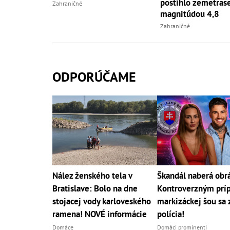
postihlo zemetrase
Zahraničné
magnitúdou 4,8
Zahraničné
ODPORÚČAME
Nález ženského tela v
Škandál naberá obrá
Bratislave: Bolo na dne
Kontroverzným prí
stojacej vody karloveského
markizáckej šou sa
ramena! NOVÉ informácie
polícia!
Domáce
Domáci prominenti