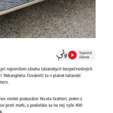
Vypočuť
článok
h pri najnovšom zásahu talianskych bezpečnostných
i 'Ndrangheta. Oznámili to v piatok talianski
ters.
s viedol prokurátor Nicola Gratteri, jeden z
v proti mafii, a podieľalo sa na nej vyše 400
k.