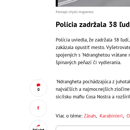
Policajti chytili migrantov
Polícia zadržala 38 ľud
Polícia uviedla, že zadržala 38 ľu
zakázala opustiť mesto. Vyšetrovate
spojených s 'Ndranghetou vrátane 
špinavých peňazí či vydierania.
'Ndrangheta pochádzajúca z juhotal
najväčších a najmocnejších zločine
0
sicílsku mafiu Cosa Nostra a rozšíri
Viac o téme:
Zásah
,
Karabinieri
,
O