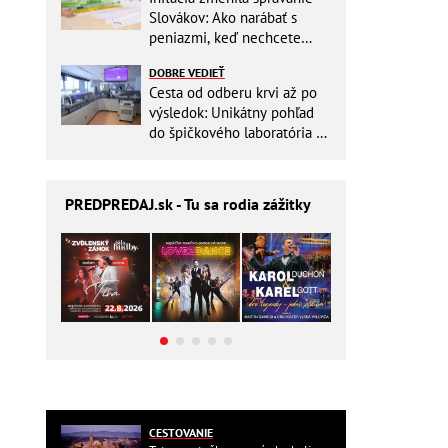
Slovákov: Ako narábať s
peniazmi, keď nechcete
zbytočne riskovať?
DOBRE VEDIEŤ
Cesta od odberu krvi až po
výsledok: Unikátny pohľad
do špičkového laboratória na
Slovensku
PREDPREDAJ
.sk - Tu sa rodia zážitky
CESTOVANIE