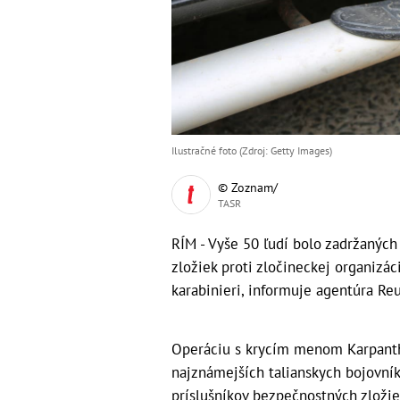
Ilustračné foto (Zdroj: Getty Images)
© Zoznam/
TASR
RÍM - Vyše 50 ľudí bolo zadržanýc
zložiek proti zločineckej organizáci
karabinieri, informuje agentúra Reu
Operáciu s krycím menom Karpantho
najznámejších talianskych bojovníko
príslušníkov bezpečnostných zložie