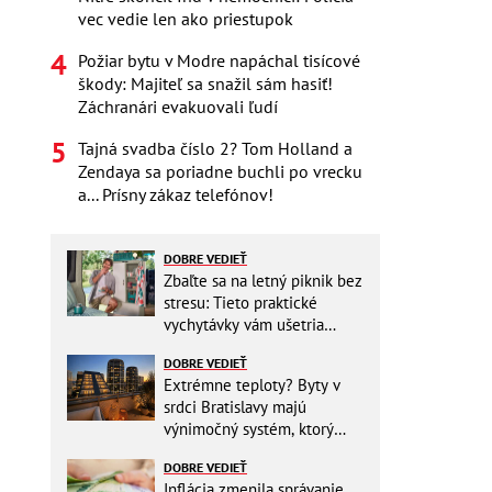
vec vedie len ako priestupok
Požiar bytu v Modre napáchal tisícové
škody: Majiteľ sa snažil sám hasiť!
Záchranári evakuovali ľudí
Tajná svadba číslo 2? Tom Holland a
Zendaya sa poriadne buchli po vrecku
a... Prísny zákaz telefónov!
DOBRE VEDIEŤ
Zbaľte sa na letný piknik bez
stresu: Tieto praktické
vychytávky vám ušetria
miesto v batohu!
DOBRE VEDIEŤ
Extrémne teploty? Byty v
srdci Bratislavy majú
výnimočný systém, ktorý
ešte aj šetrí náklady
DOBRE VEDIEŤ
Inflácia zmenila správanie