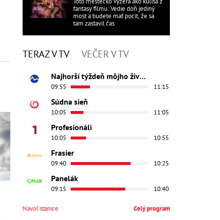
Toto mestečko vyzerá ako kulisa z
fantasy filmu: Vedie doň jediný
most a budete mať pocit, že sa
tam zastavil čas
TERAZ V TV
VEČER V TV
Najhorší týždeň môjho života
09:55
11:15
Súdna sieň
10:05
11:05
Profesionáli
10:05
10:55
Frasier
09:40
10:25
Panelák
09:15
10:40
Navoľ stanice
Celý program