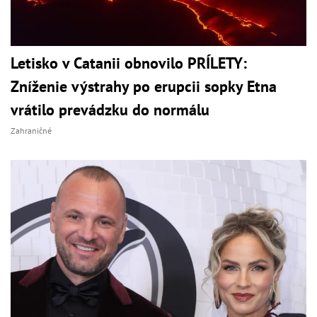
Letisko v Catanii obnovilo PRÍLETY:
Zníženie výstrahy po erupcii sopky Etna
vrátilo prevádzku do normálu
Zahraničné