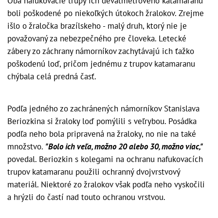
Oba nafukovacie trupy ich deväťmetrového katamaranu
boli poškodené po niekoľkých útokoch žralokov. Zrejme
išlo o žraločka brazílskeho - malý druh, ktorý nie je
považovaný za nebezpečného pre človeka. Letecké
zábery zo záchrany námorníkov zachytávajú ich ťažko
poškodenú loď, pričom jednému z trupov katamaranu
chýbala celá predná časť.
Podľa jedného zo zachránených námorníkov Stanislava
Beriozkina si žraloky loď pomýlili s veľrybou. Posádka
podľa neho bola pripravená na žraloky, no nie na také
množstvo.
"Bolo ich veľa, možno 20 alebo 30, možno viac,"
povedal. Beriozkin s kolegami na ochranu nafukovacích
trupov katamaranu použili ochranný dvojvrstvový
materiál. Niektoré zo žralokov však podľa neho vyskočili
a hrýzli do častí nad touto ochranou vrstvou.