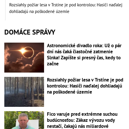
Rozsiahly požiar lesa v Trstíne je pod kontrolou: Hasiči naďalej
dohliadajú na poškodené územie
DOMÁCE SPRÁVY
Astronomické divadlo roka: Už o pár
dní nás čaká čiastočné zatmenie
Slnka! Zapíšte si presný čas, kedy to
začne
Rozsiahly požiar lesa v Trstíne je pod
kontrolou: Hasiči naďalej dohliadajú
na poškodené územie
Fico varuje pred extrémne suchou
budúcnosťou: Zákaz vývozu vody
nestačí, čakajú nás miliardové