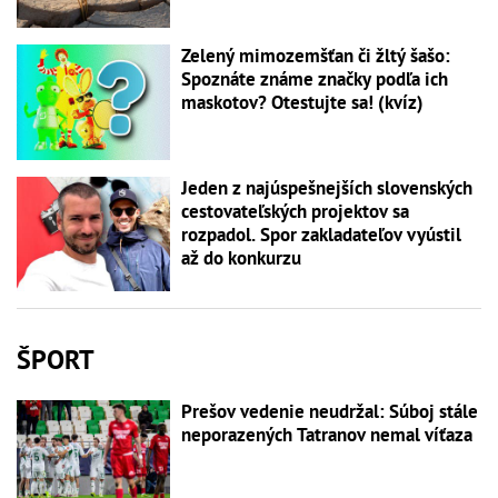
Zelený mimozemšťan či žltý šašo:
Spoznáte známe značky podľa ich
maskotov? Otestujte sa! (kvíz)
Jeden z najúspešnejších slovenských
cestovateľských projektov sa
rozpadol. Spor zakladateľov vyústil
až do konkurzu
ŠPORT
Prešov vedenie neudržal: Súboj stále
neporazených Tatranov nemal víťaza