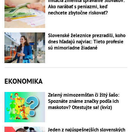
Inflácia zmenila správanie Slovákov:
Ako narábať s peniazmi, keď
nechcete zbytočne riskovať?
Slovenské železnice prezradili, koho
dnes hľadajú najviac: Tieto profesie
sú mimoriadne žiadané
EKONOMIKA
Zelený mimozemšťan či žltý šašo:
Spoznáte známe značky podľa ich
maskotov? Otestujte sa! (kvíz)
Jeden z najúspešnejších slovenských