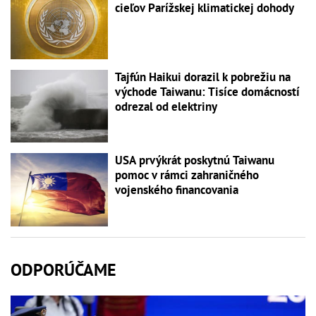
cieľov Parížskej klimatickej dohody
Tajfún Haikui dorazil k pobrežiu na
východe Taiwanu: Tisíce domácností
odrezal od elektriny
USA prvýkrát poskytnú Taiwanu
pomoc v rámci zahraničného
vojenského financovania
ODPORÚČAME