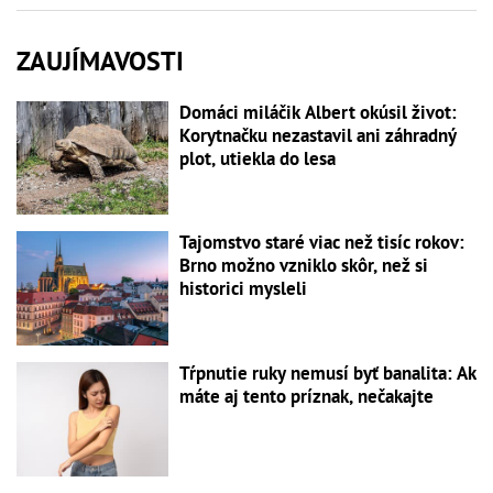
ZAUJÍMAVOSTI
Domáci miláčik Albert okúsil život:
Korytnačku nezastavil ani záhradný
plot, utiekla do lesa
Tajomstvo staré viac než tisíc rokov:
Brno možno vzniklo skôr, než si
historici mysleli
Tŕpnutie ruky nemusí byť banalita: Ak
máte aj tento príznak, nečakajte