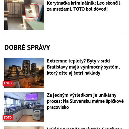
Korytnačka kriminálnik: Leo skončil
za mrežami, TOTO bol dôvod!
DOBRÉ SPRÁVY
Extrémne teploty? Byty v srdci
Bratislavy majú výnimočný systém,
ktorý ešte aj šetrí náklady
FOTO
Za jedným výsledkom je unikátny
proces: Na Slovensku máme špičkové
pracovisko
FOTO