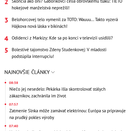
Skončia ako oni? Gáboríkovci čelia obrovskému tlaku: TIETO
hokejové manželstvá neprežili!
Belohorcovej telo vymenil za TOTO: Wauuu... Takto vyzerá
Hájkova nová láska v bikinách!
Odídenci z Markízy: Kde sa po konci v televízii usídlili?
Bolestivé tajomstvo Zdeny Studenkovej: V mladosti
podstúpila interrupciu!
NAJNOVŠIE ČLÁNKY
08:38
Niečo jej nesedelo: Pekárka išla skontrolovať stálych
zákazníkov, zachránila im život
07:57
Zatmenie Slnka môže zamávať elektrinou: Európa sa pripravuje
na prudký pokles výroby
07:40