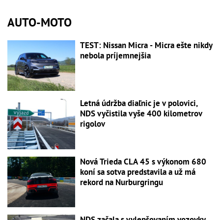
AUTO-MOTO
TEST: Nissan Micra - Micra ešte nikdy
nebola príjemnejšia
Letná údržba diaľnic je v polovici,
NDS vyčistila vyše 400 kilometrov
rigolov
Nová Trieda CLA 45 s výkonom 680
koní sa sotva predstavila a už má
rekord na Nurburgringu
NDS začala s vylepšovaním vozovky