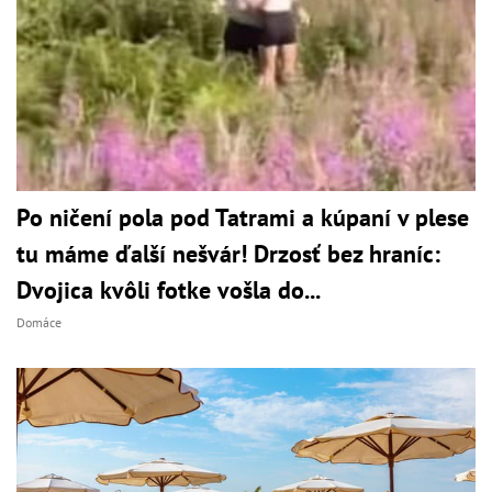
Po ničení pola pod Tatrami a kúpaní v plese
tu máme ďalší nešvár! Drzosť bez hraníc:
Dvojica kvôli fotke vošla do...
Domáce