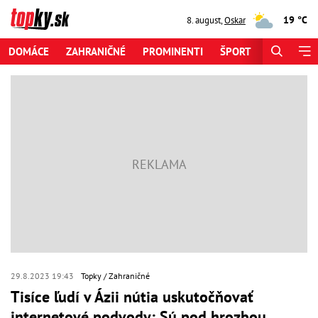
19 °C
8. august
,
Oskar
DOMÁCE
ZAHRANIČNÉ
PROMINENTI
ŠPORT
ZAUJÍMAV
29.8.2023 19:43
Topky
Zahraničné
Tisíce ľudí v Ázii nútia uskutočňovať
internetové podvody: Sú pod hrozbou