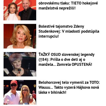
obrovskému tlaku: TIETO hokejové
manželstvá neprežili!
Bolestivé tajomstvo Zdeny
Studenkovej: V mladosti podstúpila
interrupciu!
ŤAŽKÝ OSUD slovenskej legendy
(†84): Prišla o dve deti aj o
manžela... Zomrela OPUSTENÁ!
Belohorcovej telo vymenil za TOTO:
Wauuu... Takto vyzerá Hájkova nová
láska v bikinách!