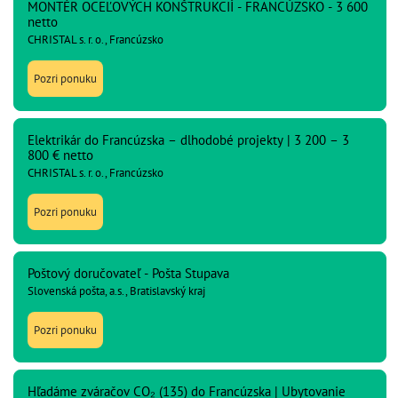
MONTÉR OCEĽOVÝCH KONŠTRUKCIÍ - FRANCÚZSKO - 3 600
netto
CHRISTAL s. r. o., Francúzsko
Pozri ponuku
Elektrikár do Francúzska – dlhodobé projekty | 3 200 – 3
800 € netto
CHRISTAL s. r. o., Francúzsko
Pozri ponuku
Poštový doručovateľ - Pošta Stupava
Slovenská pošta, a.s., Bratislavský kraj
Pozri ponuku
Hľadáme zváračov CO₂ (135) do Francúzska | Ubytovanie