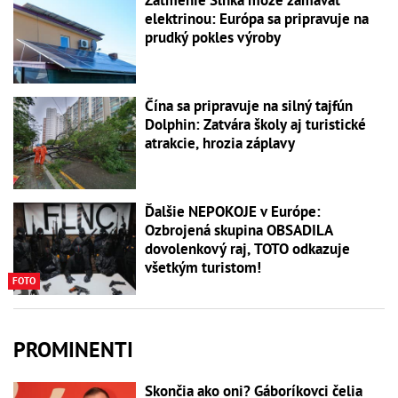
Zatmenie Slnka môže zamávať
elektrinou: Európa sa pripravuje na
prudký pokles výroby
Čína sa pripravuje na silný tajfún
Dolphin: Zatvára školy aj turistické
atrakcie, hrozia záplavy
Ďalšie NEPOKOJE v Európe:
Ozbrojená skupina OBSADILA
dovolenkový raj, TOTO odkazuje
všetkým turistom!
FOTO
PROMINENTI
Skončia ako oni? Gáboríkovci čelia