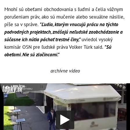
Mnohí sú obeťami obchodovania s ľuďmi a čelia vážnym
porušeniam práv, ako sú mučenie alebo sexuálne násilie,
píše sa v správe.
"Ľudia, ktorým vnucujú prácu na týchto
podvodných projektoch, znášajú neľudské zaobchádzanie a
súčasne ich nútia páchať trestné činy,"
uviedol vysoký
komisár OSN pre ľudské práva Volker Türk said.
"Sú
obeťami. Nie sú zločincami."
archívne video