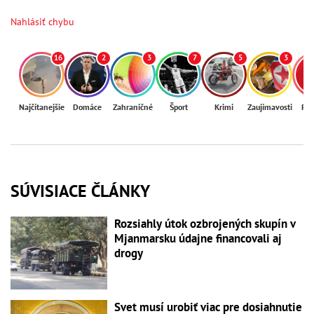
Nahlásiť chybu
16
2
3
7
5
3
Najčítanejšie
Domáce
Zahraničné
Šport
Krimi
Zaujímavosti
Reg
SÚVISIACE ČLÁNKY
Rozsiahly útok ozbrojených skupín v
Mjanmarsku údajne financovali aj
drogy
Svet musí urobiť viac pre dosiahnutie