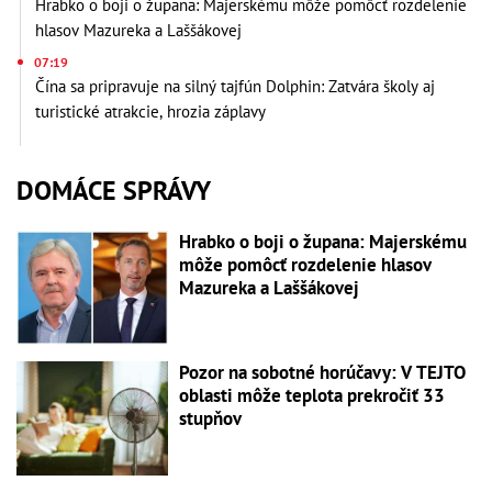
Hrabko o boji o župana: Majerskému môže pomôcť rozdelenie
hlasov Mazureka a Laššákovej
07:19
Čína sa pripravuje na silný tajfún Dolphin: Zatvára školy aj
turistické atrakcie, hrozia záplavy
DOMÁCE SPRÁVY
Hrabko o boji o župana: Majerskému
môže pomôcť rozdelenie hlasov
Mazureka a Laššákovej
Pozor na sobotné horúčavy: V TEJTO
oblasti môže teplota prekročiť 33
stupňov