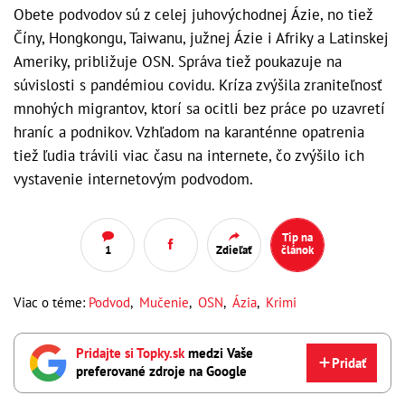
Obete podvodov sú z celej juhovýchodnej Ázie, no tiež
Číny, Hongkongu, Taiwanu, južnej Ázie i Afriky a Latinskej
Ameriky, približuje OSN. Správa tiež poukazuje na
súvislosti s pandémiou covidu. Kríza zvýšila zraniteľnosť
mnohých migrantov, ktorí sa ocitli bez práce po uzavretí
hraníc a podnikov. Vzhľadom na karanténne opatrenia
tiež ľudia trávili viac času na internete, čo zvýšilo ich
vystavenie internetovým podvodom.
Tip na
1
Zdieľať
článok
Viac o téme:
Podvod
,
Mučenie
,
OSN
,
Ázia
,
Krimi
Pridajte si Topky.sk
medzi Vaše
Pridať
preferované zdroje na Google