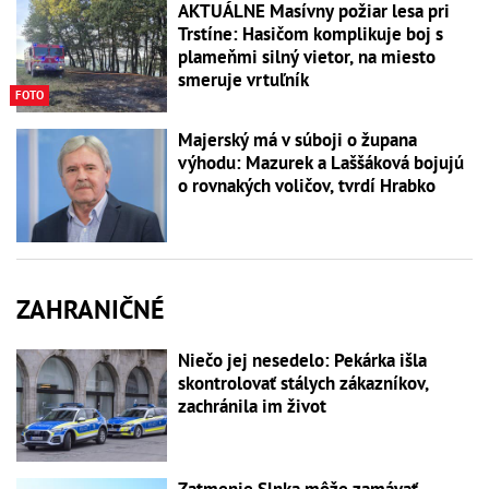
AKTUÁLNE Masívny požiar lesa pri
Trstíne: Hasičom komplikuje boj s
plameňmi silný vietor, na miesto
smeruje vrtuľník
FOTO
Majerský má v súboji o župana
výhodu: Mazurek a Laššáková bojujú
o rovnakých voličov, tvrdí Hrabko
ZAHRANIČNÉ
Niečo jej nesedelo: Pekárka išla
skontrolovať stálych zákazníkov,
zachránila im život