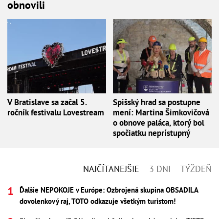
obnovili
V Bratislave sa začal 5.
Spišský hrad sa postupne
ročník festivalu Lovestream
mení: Martina Šimkovičová
o obnove paláca, ktorý bol
spočiatku neprístupný
NAJČÍTANEJŠIE
3 DNI
TÝŽDEŇ
Ďalšie NEPOKOJE v Európe: Ozbrojená skupina OBSADILA
dovolenkový raj, TOTO odkazuje všetkým turistom!