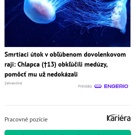
Smrtiaci útok v obľúbenom dovolenkovom
raji: Chlapca (†13) obkľúčili medúzy,
pomôcť mu už nedokázali
Zahraničné
Pracovné pozície