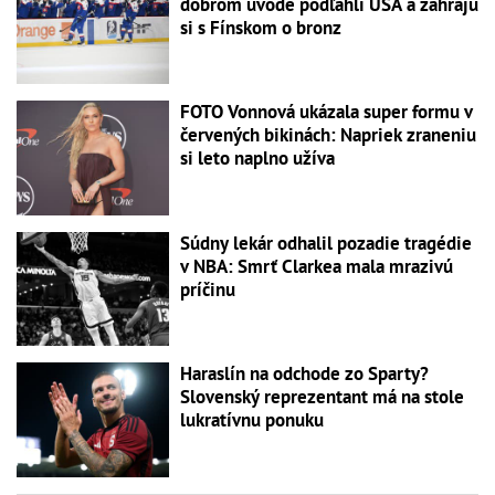
dobrom úvode podľahli USA a zahrajú
si s Fínskom o bronz
FOTO Vonnová ukázala super formu v
červených bikinách: Napriek zraneniu
si leto naplno užíva
Súdny lekár odhalil pozadie tragédie
v NBA: Smrť Clarkea mala mrazivú
príčinu
Haraslín na odchode zo Sparty?
Slovenský reprezentant má na stole
lukratívnu ponuku