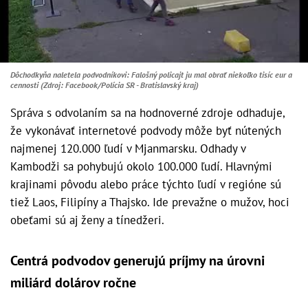
Dôchodkyňa naletela podvodníkovi: Falošný policajt ju mal obrať niekoľko tisíc eur a
cennosti (Zdroj: Facebook/Polícia SR - Bratislavský kraj)
Správa s odvolaním sa na hodnoverné zdroje odhaduje,
že vykonávať internetové podvody môže byť nútených
najmenej 120.000 ľudí v Mjanmarsku. Odhady v
Kambodži sa pohybujú okolo 100.000 ľudí. Hlavnými
krajinami pôvodu alebo práce týchto ľudí v regióne sú
tiež Laos, Filipíny a Thajsko. Ide prevažne o mužov, hoci
obeťami sú aj ženy a tínedžeri.
Centrá podvodov generujú príjmy na úrovni
miliárd dolárov ročne