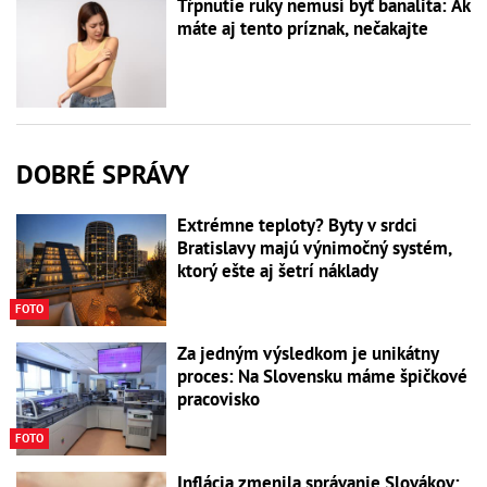
Tŕpnutie ruky nemusí byť banalita: Ak
máte aj tento príznak, nečakajte
DOBRÉ SPRÁVY
Extrémne teploty? Byty v srdci
Bratislavy majú výnimočný systém,
ktorý ešte aj šetrí náklady
FOTO
Za jedným výsledkom je unikátny
proces: Na Slovensku máme špičkové
pracovisko
FOTO
Inflácia zmenila správanie Slovákov: