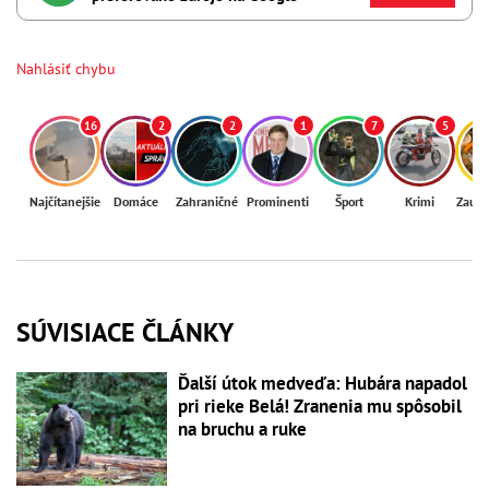
Nahlásiť chybu
16
2
2
1
7
5
Najčítanejšie
Domáce
Zahraničné
Prominenti
Šport
Krimi
Zaují
SÚVISIACE ČLÁNKY
Ďalší útok medveďa: Hubára napadol
pri rieke Belá! Zranenia mu spôsobil
na bruchu a ruke