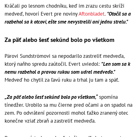
Kráčali po lesnom chodníku, keď im zrazu cestu skríži
medveď, hovorí Evert pre noviny
Aftonbladet
.
"Otočil sa a
rozbehol sa k otcovi, ešte sme nevystrelili ani jednu strelu."
Za päť alebo šesť sekúnd bolo po všetkom
Pärovi Sundströmovi sa nepodarilo zastreliť medveďa,
ktorý naňho spredu zaútočil. Evert uviedol:
"Len som sa k
nemu rozbehol a pravou rukou som udrel medveďa."
Medveď ho chytil za ľavú ruku a trhal ju tam a späť.
„Za päť alebo šesť sekúnd bolo po všetkom,“
spomína
tínedžer. Urobilo sa mu čierne pred očami a on spadol na
zem. Po odvrátení pozornosti mohol ťažko zranený otec
konečne vziať zbraň a zastreliť medveďa.