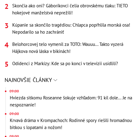
Skončia ako oni? Gáboríkovci čelia obrovskému tlaku: TIETO
hokejové manželstvá neprežili!
Kúpanie sa skončilo tragédiou: Chlapca popŕhlila morská osa!
Nepodarilo sa ho zachrániť
Belohorcovej telo vymenil za TOTO: Wauuu... Takto vyzerá
Hájkova nová láska v bikinách!
Odídenci z Markízy: Kde sa po konci v televízii usídlili?
NAJNOVŠIE ČLÁNKY
09:00
Hviezda sitkomu Roseanne šokuje vzhľadom: 91 kíl dole... Je na
nespoznanie!
09:00
Krvavá dráma v Krompachoch: Rodinné spory riešili hromadnou
bitkou s lopatami a nožom!
09:00