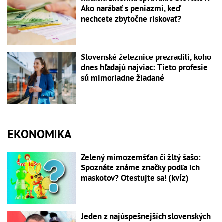
Ako narábať s peniazmi, keď
nechcete zbytočne riskovať?
Slovenské železnice prezradili, koho
dnes hľadajú najviac: Tieto profesie
sú mimoriadne žiadané
EKONOMIKA
Zelený mimozemšťan či žltý šašo:
Spoznáte známe značky podľa ich
maskotov? Otestujte sa! (kvíz)
Jeden z najúspešnejších slovenských