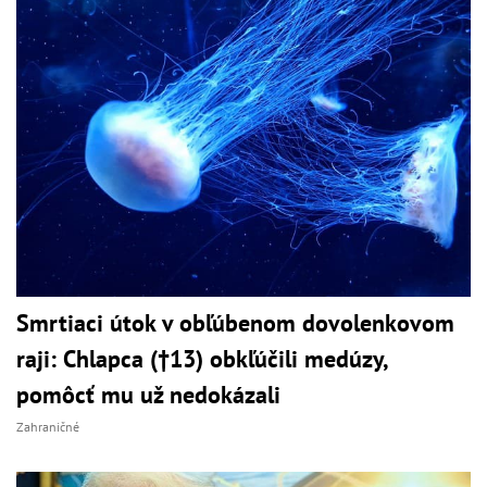
Smrtiaci útok v obľúbenom dovolenkovom
raji: Chlapca (†13) obkľúčili medúzy,
pomôcť mu už nedokázali
Zahraničné