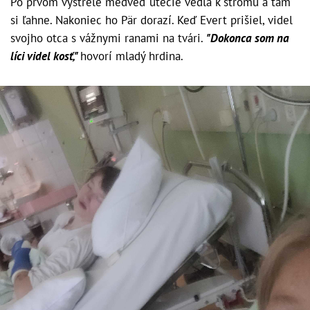
Po prvom výstrele medveď utečie vedľa k stromu a tam
si ľahne. Nakoniec ho Pär dorazí. Keď Evert prišiel, videl
svojho otca s vážnymi ranami na tvári.
"Dokonca som na
líci videl kosť,"
hovorí mladý hrdina.