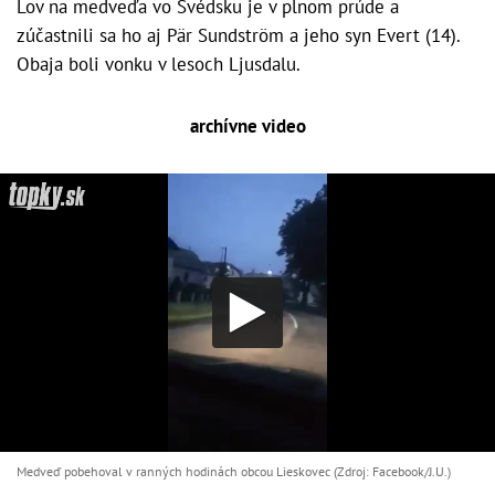
Lov na medveďa vo Švédsku je v plnom prúde a
zúčastnili sa ho aj Pär Sundström a jeho syn Evert (14).
Obaja boli vonku v lesoch Ljusdalu.
archívne video
Medveď pobehoval v ranných hodinách obcou Lieskovec (Zdroj: Facebook/J.U.)