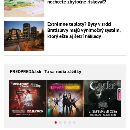
nechcete zbytočne riskovať?
Extrémne teploty? Byty v srdci
Bratislavy majú výnimočný systém,
ktorý ešte aj šetrí náklady
PREDPREDAJ
.sk - Tu sa rodia zážitky