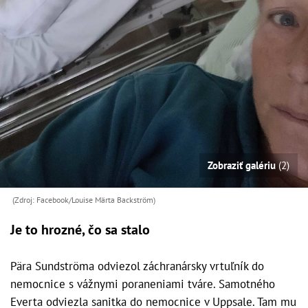
Zobraziť galériu
(2)
(Zdroj: Facebook/Louise Märta Backström)
Je to hrozné, čo sa stalo
Pära Sundströma odviezol záchranársky vrtuľník do
nemocnice s vážnymi poraneniami tváre. Samotného
Everta odviezla sanitka do nemocnice v Uppsale. Tam mu