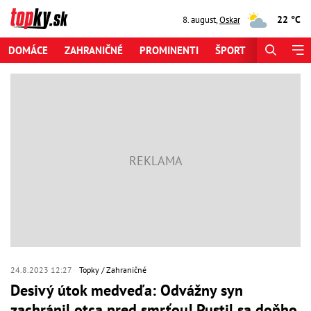
22 °C
8. august
,
Oskar
DOMÁCE
ZAHRANIČNÉ
PROMINENTI
ŠPORT
ZAUJÍMAV
24.8.2023 12:27
Topky
Zahraničné
Desivý útok medveďa: Odvážny syn
zachránil otca pred smrťou! Pustil sa doňho