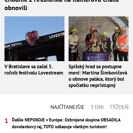
obnovili
V Bratislave sa začal 5.
Spišský hrad sa postupne
ročník festivalu Lovestream
mení: Martina Šimkovičová
o obnove paláca, ktorý bol
spočiatku neprístupný
NAJČÍTANEJŠIE
3 DNI
TÝŽDEŇ
Ďalšie NEPOKOJE v Európe: Ozbrojená skupina OBSADILA
dovolenkový raj, TOTO odkazuje všetkým turistom!