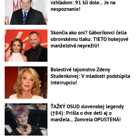
vzhľadom: 91 kíl dole... Je na
nespoznanie!
Skončia ako oni? Gáboríkovci čelia
obrovskému tlaku: TIETO hokejové
manželstvá neprežili!
Bolestivé tajomstvo Zdeny
Studenkovej: V mladosti podstúpila
interrupciu!
ŤAŽKÝ OSUD slovenskej legendy
(†84): Prišla o dve deti aj o
manžela... Zomrela OPUSTENÁ!