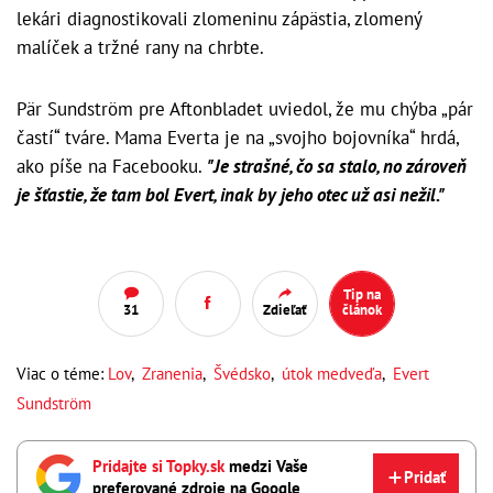
lekári diagnostikovali zlomeninu zápästia, zlomený
malíček a tržné rany na chrbte.
Pär Sundström pre Aftonbladet uviedol, že mu chýba „pár
častí“ tváre. Mama Everta je na „svojho bojovníka“ hrdá,
ako píše na Facebooku.
"Je strašné, čo sa stalo, no zároveň
je šťastie, že tam bol Evert, inak by jeho otec už asi nežil."
Tip na
31
Zdieľať
článok
Viac o téme:
Lov
,
Zranenia
,
Švédsko
,
útok medveďa
,
Evert
Sundström
Pridajte si Topky.sk
medzi Vaše
Pridať
preferované zdroje na Google