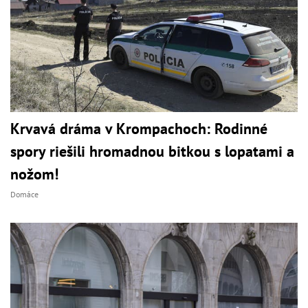
Krvavá dráma v Krompachoch: Rodinné
spory riešili hromadnou bitkou s lopatami a
nožom!
Domáce