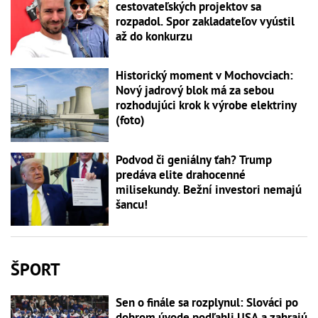
cestovateľských projektov sa
rozpadol. Spor zakladateľov vyústil
až do konkurzu
Historický moment v Mochovciach:
Nový jadrový blok má za sebou
rozhodujúci krok k výrobe elektriny
(foto)
Podvod či geniálny ťah? Trump
predáva elite drahocenné
milisekundy. Bežní investori nemajú
šancu!
ŠPORT
Sen o finále sa rozplynul: Slováci po
dobrom úvode podľahli USA a zahrajú