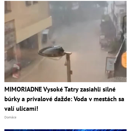
MIMORIADNE Vysoké Tatry zasiahli silné
búrky a prívalové dažde: Voda v mestách sa
valí ulicami!
Domáce