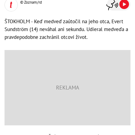
© Zoznam/rd
ŠTOKHOLM - Keď medveď zaútočil na jeho otca, Evert
Sundström (14) neváhal ani sekundu. Udieral medveďa a
pravdepodobne zachránil otcovi život.