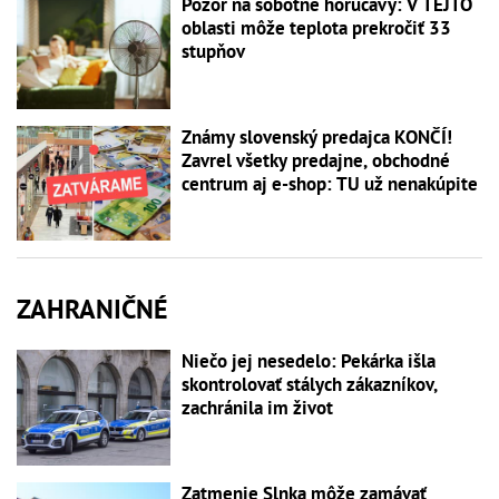
Pozor na sobotné horúčavy: V TEJTO
oblasti môže teplota prekročiť 33
stupňov
Známy slovenský predajca KONČÍ!
Zavrel všetky predajne, obchodné
centrum aj e-shop: TU už nenakúpite
ZAHRANIČNÉ
Niečo jej nesedelo: Pekárka išla
skontrolovať stálych zákazníkov,
zachránila im život
Zatmenie Slnka môže zamávať