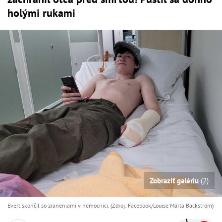
holými rukami
Zobraziť galériu
(2)
Evert skončil so zraneniami v nemocnici. (Zdroj: Facebook/Louise Märta Backström)