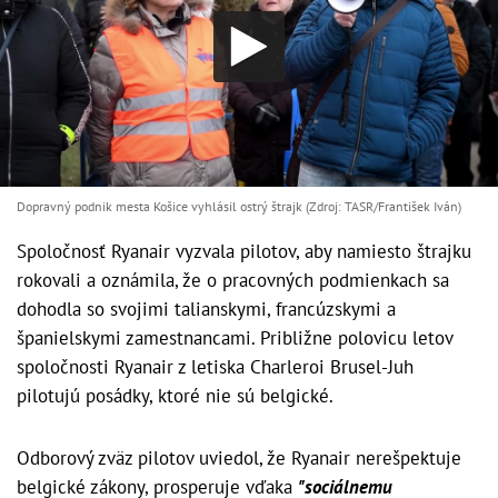
Dopravný podnik mesta Košice vyhlásil ostrý štrajk (Zdroj: TASR/František Iván)
Spoločnosť Ryanair vyzvala pilotov, aby namiesto štrajku
rokovali a oznámila, že o pracovných podmienkach sa
dohodla so svojimi talianskymi, francúzskymi a
španielskymi zamestnancami. Približne polovicu letov
spoločnosti Ryanair z letiska Charleroi Brusel-Juh
pilotujú posádky, ktoré nie sú belgické.
Odborový zväz pilotov uviedol, že Ryanair nerešpektuje
belgické zákony, prosperuje vďaka
"sociálnemu