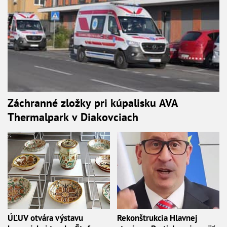
Záchranné zložky pri kúpalisku AVA
Thermalpark v Diakovciach
ÚĽUV otvára výstavu
Rekonštrukcia Hlavnej