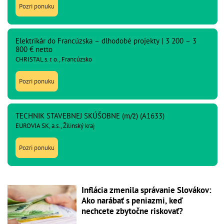
Pozri ponuku
Elektrikár do Francúzska – dlhodobé projekty | 3 200 – 3
800 € netto
CHRISTAL s. r. o., Francúzsko
Pozri ponuku
TECHNIK STAVEBNEJ SKÚŠOBNE (m/ž) (A1633)
EUROVIA SK, a.s., Žilinský kraj
Pozri ponuku
Inflácia zmenila správanie Slovákov:
Ako narábať s peniazmi, keď
nechcete zbytočne riskovať?