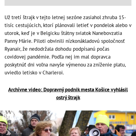
Už tretí štrajk v tejto letnej sezóne zasiahol zhruba 15-
tisíc cestujúcich, ktorí plánovali letieť v pondelok alebo v
utorok, keď je v Belgicku štátny sviatok Nanebovzatia
Panny Márie. Piloti obvinili nízkonákladovú spoločnosť
Ryanair, že nedodržala dohodu podpísanú počas
covidovej pandémie. Podľa nej im mal dopravca
poskytnúť dni voľna navyše výmenou za zníženie platu,
uviedlo letisko v Charleroi.
Archívne video: Dopravný podnik mesta Košice vyhlásil
ostrý štrajk