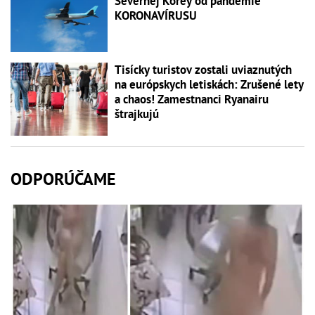
Severnej Kórey od pandémie
KORONAVÍRUSU
Tisícky turistov zostali uviaznutých
na európskych letiskách: Zrušené lety
a chaos! Zamestnanci Ryanairu
štrajkujú
ODPORÚČAME