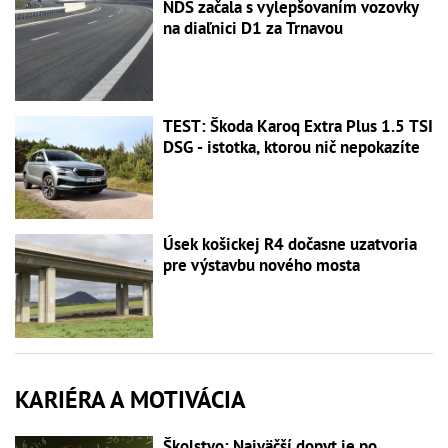
NDS začala s vylepšovaním vozovky
na diaľnici D1 za Trnavou
TEST: Škoda Karoq Extra Plus 1.5 TSI
DSG - istotka, ktorou nič nepokazíte
Úsek košickej R4 dočasne uzatvoria
pre výstavbu nového mosta
KARIÉRA A MOTIVÁCIA
Školstvo: Najväčší dopyt je po