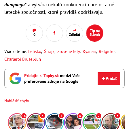
dumpingu"
a vytvára nekalú konkurenciu pre ostatné
letecké spoločnosti, ktoré pravidlá dodržiavajú.
Tip na
0
Zdieľať
článok
Viac o téme:
Letisko
,
Štrajk
,
Zrušené lety
,
Ryanair
,
Belgicko
,
Charleroi Brusel-Juh
Pridajte si Topky.sk
medzi Vaše
Pridať
preferované zdroje na Google
Nahlásiť chybu
16
3
5
6
7
3