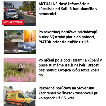
AKTUÁLNE Nové informácie z
kúpaliska pri Šali: 8 ľudí skončilo v
nemocnici
AKTUALIZOVANÉ
Po rekordnej horúčave prichádzajú
búrky: Výstrahy platia do polnoci,
PIATOK prinesie ďalšie riziká
Po ničení pola pod Tatrami a kúpaní v
plese tu máme ďalší nešvár! Drzosť
bez hraníc: Dvojica kvôli fotke vošla
do...
Rekordné horúčavy na Slovensku:
Záchranári vo štvrtok zasahovali pri
kolapsoch už 83-krát