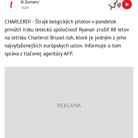
© Zoznam/
TASR
CHARLEROI - Štrajk belgických pilotov v pondelok
prinútil írsku leteckú spoločnosť Ryanair zrušiť 88 letov
na letisku Charleroi Brusel-Juh, ktoré je jedným z jeho
najvyťaženejších európskych uzlov. Informuje o tom
správa z tlačovej agentúry AFP.