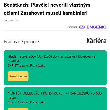
Benátkach: Plavčíci neverili vlastným
očiam! Zasahovať museli karabinieri
Zahraničné
Pracovné pozície
Hľadáme zváračov CO₂ (135) do Francúzska | Ubytovanie
zdarma
CHRISTAL s. r. o., Francúzsko
Pozri ponuku
MONTÉR OCEĽOVÝCH KONŠTRUKCIÍ - FRANCÚZSKO - 3 600
netto
CHRISTAL s. r. o., Francúzsko