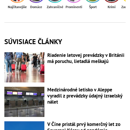
Najčítanejšie
Domáce
Zahraničné
Prominenti
Šport
Krimi
Zaují
SÚVISIACE ČLÁNKY
Riadenie letovej prevádzky v Británii
má poruchu, lietadlá meškajú
Medzinárodné letisko v Aleppe
vyradil z prevádzky údajný izraelský
nálet
V Číne pristál prvý komerčný let zo