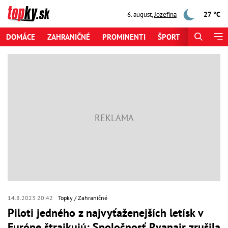
27 °C
6. august
,
Jozefína
DOMÁCE
ZAHRANIČNÉ
PROMINENTI
ŠPORT
ZAUJÍMAV
14.8.2023 20:42
Topky
Zahraničné
Piloti jedného z najvyťaženejších letísk v
Európe štrajkujú: Spoločnosť Ryanair zrušila