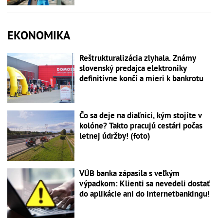
EKONOMIKA
Reštrukturalizácia zlyhala. Známy
slovenský predajca elektroniky
definitívne končí a mieri k bankrotu
Čo sa deje na diaľnici, kým stojíte v
kolóne? Takto pracujú cestári počas
letnej údržby! (foto)
VÚB banka zápasila s veľkým
výpadkom: Klienti sa nevedeli dostať
do aplikácie ani do internetbankingu!