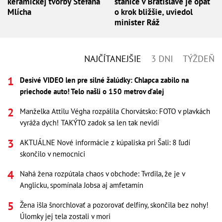
keramickej tvorby Štefana
stanice v Bratislave je opäť
Mlícha
o krok bližšie, uviedol
minister Ráž
NAJČÍTANEJŠIE
3 DNI
TÝŽDEŇ
Desivé VIDEO len pre silné žalúdky: Chlapca zabilo na
priechode auto! Telo našli o 150 metrov ďalej
Manželka Attilu Végha rozpálila Chorvátsko: FOTO v plavkách
vyráža dych! TAKÝTO zadok sa len tak nevidí
AKTUÁLNE Nové informácie z kúpaliska pri Šali: 8 ľudí
skončilo v nemocnici
Nahá žena rozpútala chaos v obchode: Tvrdila, že je v
Anglicku, spomínala Jobsa aj amfetamín
Žena išla šnorchlovať a pozorovať delfíny, skončila bez nohy!
Úlomky jej tela zostali v mori