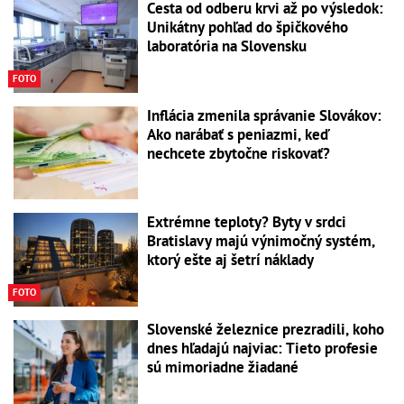
Cesta od odberu krvi až po výsledok:
Unikátny pohľad do špičkového
laboratória na Slovensku
FOTO
Inflácia zmenila správanie Slovákov:
Ako narábať s peniazmi, keď
nechcete zbytočne riskovať?
Extrémne teploty? Byty v srdci
Bratislavy majú výnimočný systém,
ktorý ešte aj šetrí náklady
FOTO
Slovenské železnice prezradili, koho
dnes hľadajú najviac: Tieto profesie
sú mimoriadne žiadané