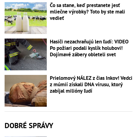
Čo sa stane, keď prestanete jesť
mliečne výrobky? Toto by ste mali
vedieť
Hasiči nezachraňujú len ľudí: VIDEO
Po požiari podali kyslík holubovi!
Dojímavé zábery obleteli svet
Prielomový NÁLEZ z čias Inkov! Vedci
z múmií získali DNA vírusu, ktorý
zabíjal milióny ľudí
DOBRÉ SPRÁVY