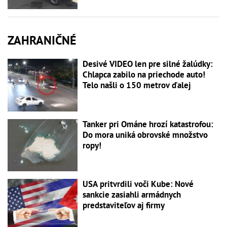
ZAHRANIČNÉ
Desivé VIDEO len pre silné žalúdky:
Chlapca zabilo na priechode auto!
Telo našli o 150 metrov ďalej
Tanker pri Ománe hrozí katastrofou:
Do mora uniká obrovské množstvo
ropy!
USA pritvrdili voči Kube: Nové
sankcie zasiahli armádnych
predstaviteľov aj firmy