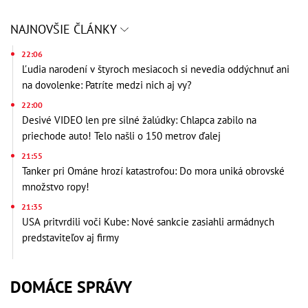
NAJNOVŠIE ČLÁNKY
22:06
Ľudia narodení v štyroch mesiacoch si nevedia oddýchnuť ani
na dovolenke: Patríte medzi nich aj vy?
22:00
Desivé VIDEO len pre silné žalúdky: Chlapca zabilo na
priechode auto! Telo našli o 150 metrov ďalej
21:55
Tanker pri Ománe hrozí katastrofou: Do mora uniká obrovské
množstvo ropy!
21:35
USA pritvrdili voči Kube: Nové sankcie zasiahli armádnych
predstaviteľov aj firmy
DOMÁCE SPRÁVY