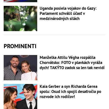
Uganda posiela vojakov do Gazy:
Parlament schválil účasť v
medzinárodných silách
PROMINENTI
Manželka Attilu Végha rozpálila
Chorvátsko: FOTO v plavkách vyráža
dych! TAKÝTO zadok sa len tak nevidí
Kaia Gerber a syn Richarda Gerea
spolu: Osud ich spojil desaťročia po
rozvode ich rodičov!