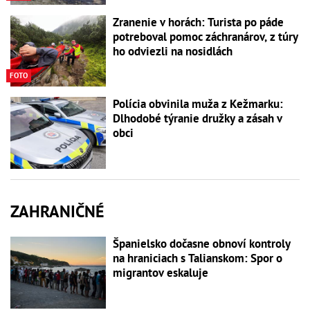
Zranenie v horách: Turista po páde
potreboval pomoc záchranárov, z túry
ho odviezli na nosidlách
FOTO
Polícia obvinila muža z Kežmarku:
Dlhodobé týranie družky a zásah v
obci
ZAHRANIČNÉ
Španielsko dočasne obnoví kontroly
na hraniciach s Talianskom: Spor o
migrantov eskaluje