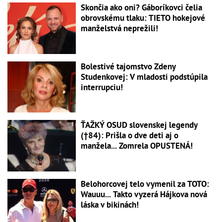
Skončia ako oni? Gáboríkovci čelia
obrovskému tlaku: TIETO hokejové
manželstvá neprežili!
Bolestivé tajomstvo Zdeny
Studenkovej: V mladosti podstúpila
interrupciu!
ŤAŽKÝ OSUD slovenskej legendy
(†84): Prišla o dve deti aj o
manžela... Zomrela OPUSTENÁ!
Belohorcovej telo vymenil za TOTO:
Wauuu... Takto vyzerá Hájkova nová
láska v bikinách!