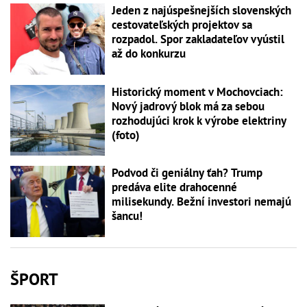
Jeden z najúspešnejších slovenských
cestovateľských projektov sa
rozpadol. Spor zakladateľov vyústil
až do konkurzu
Historický moment v Mochovciach:
Nový jadrový blok má za sebou
rozhodujúci krok k výrobe elektriny
(foto)
Podvod či geniálny ťah? Trump
predáva elite drahocenné
milisekundy. Bežní investori nemajú
šancu!
ŠPORT