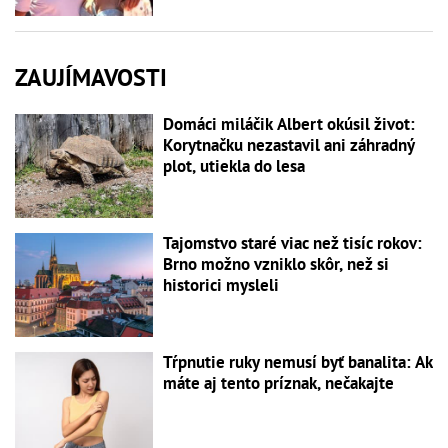
ZAUJÍMAVOSTI
Domáci miláčik Albert okúsil život:
Korytnačku nezastavil ani záhradný
plot, utiekla do lesa
Tajomstvo staré viac než tisíc rokov:
Brno možno vzniklo skôr, než si
historici mysleli
Tŕpnutie ruky nemusí byť banalita: Ak
máte aj tento príznak, nečakajte