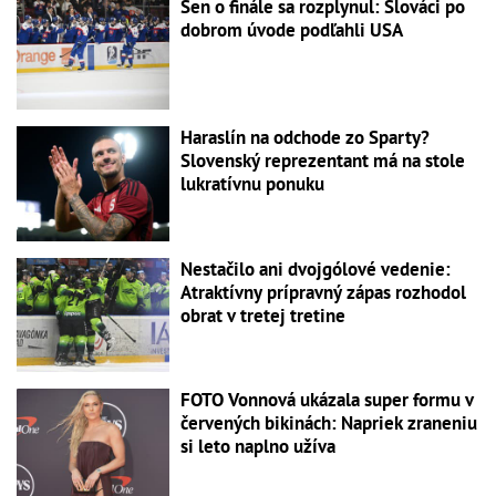
Sen o finále sa rozplynul: Slováci po
dobrom úvode podľahli USA
Haraslín na odchode zo Sparty?
Slovenský reprezentant má na stole
lukratívnu ponuku
Nestačilo ani dvojgólové vedenie:
Atraktívny prípravný zápas rozhodol
obrat v tretej tretine
FOTO Vonnová ukázala super formu v
červených bikinách: Napriek zraneniu
si leto naplno užíva