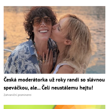
Česká moderátorka už roky randí so slávnou
speváčkou, ale... Čelí neustálemu hejtu!
Zahraniční prominenti