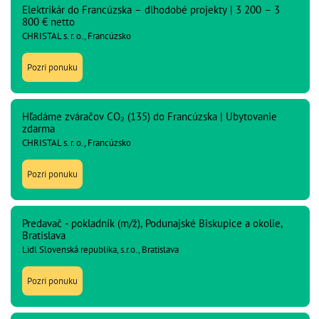
Elektrikár do Francúzska – dlhodobé projekty | 3 200 – 3
800 € netto
CHRISTAL s. r. o., Francúzsko
Pozri ponuku
Hľadáme zváračov CO₂ (135) do Francúzska | Ubytovanie
zdarma
CHRISTAL s. r. o., Francúzsko
Pozri ponuku
Predavač - pokladník (m/ž), Podunajské Biskupice a okolie,
Bratislava
Lidl Slovenská republika, s.r.o., Bratislava
Pozri ponuku