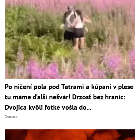
Po ničení pola pod Tatrami a kúpaní v plese
tu máme ďalší nešvár! Drzosť bez hraníc:
Dvojica kvôli fotke vošla do...
Domáce