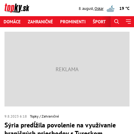
19 °C
8. august
,
Oskar
DOMÁCE
ZAHRANIČNÉ
PROMINENTI
ŠPORT
ZAUJÍMAV
9.8.2023 6:18
Topky
Zahraničné
Sýria predĺžila povolenie na využívanie
hraničných priechodov s Tureckom