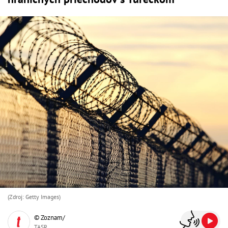
(Zdroj: Getty Images)
© Zoznam/
TASR