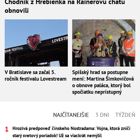
Chodník z Hrebienka na Rainerovu chatu
obnovili
V Bratislave sa začal 5.
Spišský hrad sa postupne
ročník festivalu Lovestream
mení: Martina Šimkovičová
o obnove paláca, ktorý bol
spočiatku neprístupný
NAJČÍTANEJŠIE
3 DNI
TÝŽDEŇ
Hrozivá predpoveď čínskeho Nostradama: Vojna, ktorá zničí
starý svetový poriadok! Už sa viackrát nemýlil