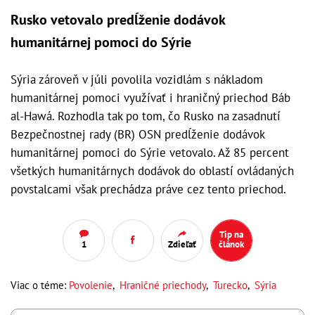
Rusko vetovalo predĺženie dodávok
humanitárnej pomoci do Sýrie
Sýria zároveň v júli povolila vozidlám s nákladom
humanitárnej pomoci využívať i hraničný priechod Báb
al-Hawá. Rozhodla tak po tom, čo Rusko na zasadnutí
Bezpečnostnej rady (BR) OSN predĺženie dodávok
humanitárnej pomoci do Sýrie vetovalo. Až 85 percent
všetkých humanitárnych dodávok do oblastí ovládaných
povstalcami však prechádza práve cez tento priechod.
Tip na
1
Zdieľať
článok
Viac o téme:
Povolenie
,
Hraničné priechody
,
Turecko
,
Sýria