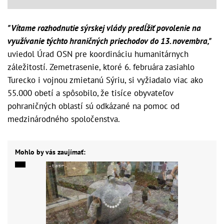
"Vítame rozhodnutie sýrskej vlády predĺžiť povolenie na
využívanie týchto hraničných priechodov do 13. novembra,"
uviedol Úrad OSN pre koordináciu humanitárnych
záležitostí. Zemetrasenie, ktoré 6. februára zasiahlo
Turecko i vojnou zmietanú Sýriu, si vyžiadalo viac ako
55.000 obetí a spôsobilo, že tisíce obyvateľov
pohraničných oblastí sú odkázané na pomoc od
medzinárodného spoločenstva.
Mohlo by vás zaujímať: