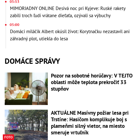
05:53
MIMORIADNY ONLINE Desivá noc pri Kyjeve: Ruské rakety
zabili troch ľudí vrátane dieťaťa, ozývali sa výbuchy
05:00
Domáci miláčik Albert okúsil život: Korytnačku nezastavil ani
záhradný plot, utiekla do lesa
DOMÁCE SPRÁVY
Pozor na sobotné horúčavy: V TEJTO
oblasti môže teplota prekročiť 33
stupňov
AKTUÁLNE Masívny požiar lesa pri
Trstíne: Hasičom komplikuje boj s
plameňmi silný vietor, na miesto
smeruje vrtuľník
FOTO