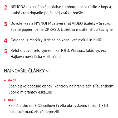
NEHODA luxusného športiaka: Lamborghini sa rútilo z kopca,
druhé auto dopadlo po čelnej zrážke horšie
Dovolenka na H*VNO! Muž zverejnil VIDEO toalety v Grécku,
kde je papier iba na OKRASU: Utrieť sa musíte ísť do kuchyne
Odídenci z Markízy: Kde sa po konci v televízii usídlili?
Belohorcovej telo vymenil za TOTO: Wauuu... Takto vyzerá
Hájkova nová láska v bikinách!
NAJNOVŠIE ČLÁNKY
06:05
Španielsko dočasne obnoví kontroly na hraniciach s Talianskom:
Spor o migrantov eskaluje
06:00
Skončia ako oni? Gáboríkovci čelia obrovskému tlaku: TIETO
hokejové manželstvá neprežili!