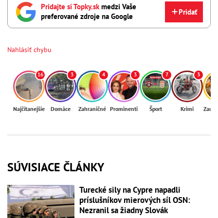
Pridajte si Topky.sk
medzi Vaše
Pridať
preferované zdroje na Google
Nahlásiť chybu
16
3
4
3
7
3
Najčítanejšie
Domáce
Zahraničné
Prominenti
Šport
Krimi
Zaují
SÚVISIACE ČLÁNKY
Turecké sily na Cypre napadli
príslušníkov mierových síl OSN:
Nezranil sa žiadny Slovák