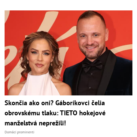
Skončia ako oni? Gáboríkovci čelia
obrovskému tlaku: TIETO hokejové
manželstvá neprežili!
Domáci prominenti