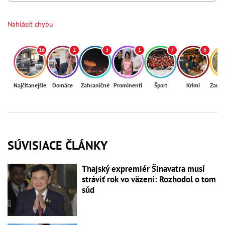
Nahlásiť chybu
16
2
3
1
7
6
Najčítanejšie
Domáce
Zahraničné
Prominenti
Šport
Krimi
Zaují
SÚVISIACE ČLÁNKY
Thajský expremiér Šinavatra musí
stráviť rok vo väzení: Rozhodol o tom
súd