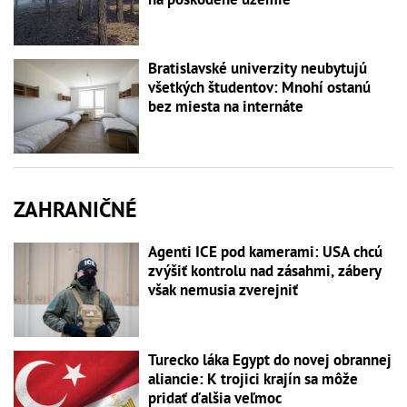
Bratislavské univerzity neubytujú
všetkých študentov: Mnohí ostanú
bez miesta na internáte
ZAHRANIČNÉ
Agenti ICE pod kamerami: USA chcú
zvýšiť kontrolu nad zásahmi, zábery
však nemusia zverejniť
Turecko láka Egypt do novej obrannej
aliancie: K trojici krajín sa môže
pridať ďalšia veľmoc