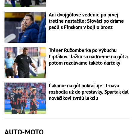
Ani dvojgólové vedenie po prvej
tretine nestačilo: Slováci po dráme
padli s Fínskom v boji o bronz
Tréner Ružomberka po výbuchu
Liptákov: Ťažko sa nadrieme na gól a
potom rozdávame takéto darčeky
Čakanie na gól pokračuje: Trnava
rozhodla už do prestávky, Spartak dal
nováčikovi tvrdú lekciu
AUTO-MOTO