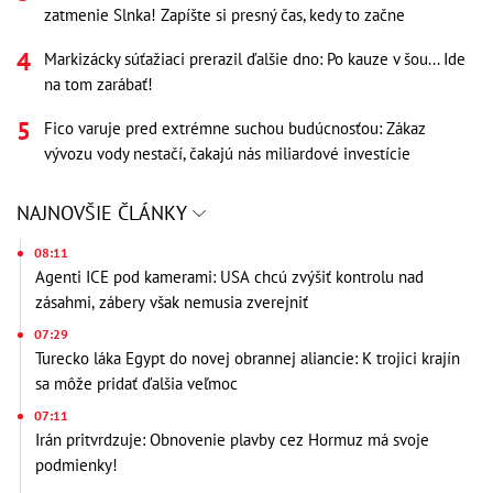
zatmenie Slnka! Zapíšte si presný čas, kedy to začne
Markizácky súťažiaci prerazil ďalšie dno: Po kauze v šou... Ide
na tom zarábať!
Fico varuje pred extrémne suchou budúcnosťou: Zákaz
vývozu vody nestačí, čakajú nás miliardové investície
NAJNOVŠIE ČLÁNKY
08:11
Agenti ICE pod kamerami: USA chcú zvýšiť kontrolu nad
zásahmi, zábery však nemusia zverejniť
07:29
Turecko láka Egypt do novej obrannej aliancie: K trojici krajín
sa môže pridať ďalšia veľmoc
07:11
Irán pritvrdzuje: Obnovenie plavby cez Hormuz má svoje
podmienky!