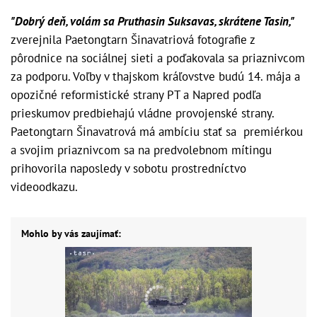
"Dobrý deň, volám sa Pruthasin Suksavas, skrátene Tasin,"
zverejnila Paetongtarn Šinavatriová fotografie z
pôrodnice na sociálnej sieti a poďakovala sa priaznivcom
za podporu. Voľby v thajskom kráľovstve budú 14. mája a
opozičné reformistické strany PT a Napred podľa
prieskumov predbiehajú vládne provojenské strany.
Paetongtarn Šinavatrová má ambíciu stať sa premiérkou
a svojim priaznivcom sa na predvolebnom mítingu
prihovorila naposledy v sobotu prostredníctvo
videoodkazu.
Mohlo by vás zaujímať: