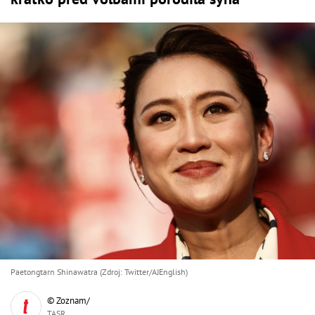
Paetongtarn Shinawatra (Zdroj: Twitter/AJEnglish)
© Zoznam/
TASR