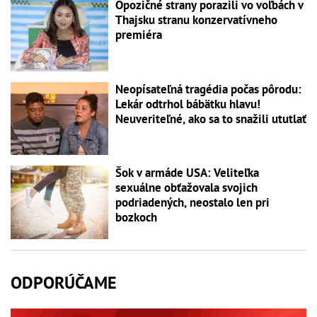
Opozičné strany porazili vo voľbách v
Thajsku stranu konzervatívneho
premiéra
Neopísateľná tragédia počas pôrodu:
Lekár odtrhol bábätku hlavu!
Neuveriteľné, ako sa to snažili ututlať
Šok v armáde USA: Veliteľka
sexuálne obťažovala svojich
podriadených, neostalo len pri
bozkoch
ODPORÚČAME