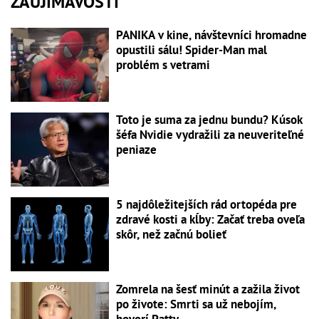
ZAUJÍMAVOSTI
PANIKA v kine, návštevníci hromadne
opustili sálu! Spider-Man mal
problém s vetrami
Toto je suma za jednu bundu? Kúsok
šéfa Nvidie vydražili za neuveriteľné
peniaze
5 najdôležitejších rád ortopéda pre
zdravé kosti a kĺby: Začať treba oveľa
skôr, než začnú bolieť
Zomrela na šesť minút a zažila život
po živote: Smrti sa už nebojím,
hovorí Patty