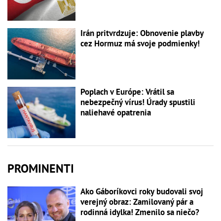
Irán pritvrdzuje: Obnovenie plavby
cez Hormuz má svoje podmienky!
Poplach v Európe: Vrátil sa
nebezpečný vírus! Úrady spustili
naliehavé opatrenia
PROMINENTI
Ako Gáboríkovci roky budovali svoj
verejný obraz: Zamilovaný pár a
rodinná idylka! Zmenilo sa niečo?