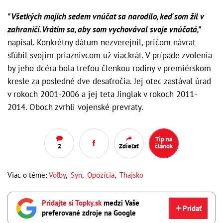
"Všetkých mojich sedem vnúčat sa narodilo, keď som žil v
zahraničí. Vrátim sa, aby som vychovával svoje vnúčatá,"
napísal. Konkrétny dátum nezverejnil, pričom návrat
sľúbil svojim priaznivcom už viackrát. V prípade zvolenia
by jeho dcéra bola treťou členkou rodiny v premiérskom
kresle za posledné dve desaťročia. Jej otec zastával úrad
v rokoch 2001-2006 a jej teta Jinglak v rokoch 2011-
2014. Oboch zvrhli vojenské prevraty.
Tip na
2
Zdieľať
článok
Viac o téme:
Voľby
,
Syn
,
Opozícia
,
Thajsko
Pridajte si Topky.sk
medzi Vaše
Pridať
preferované zdroje na Google