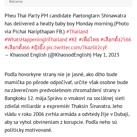
Reklama
Pheu Thai Party PM candidate Paetongtarn Shinawatra
has delivered a healty baby boy Monday morning.(Photo
via Pichai Naripthapan FB.)
#Thailand
#WhatsHappeningInThailand
#KE
#เพื่อไทย
#เลือกตั้ง2566
#เลือกตั้ง66
#อุ๊งอิ๊ง
pic.twitter.com/7kazGt2cyF
— Khaosod English (@KhaosodEnglish)
May 1, 2023
Podľa hovorkyne strany nie je jasné, ako dlho bude
mamička po pôrode odpočívať, určite však osobne bude
na záverečnom predvolebnom zhromaždení strany v
Bangkoku 12. mája.Správu o vnukovi na sociálnej sieti
zdieľal miliardár a expremiér Thaksin Šinavatra. Jeho
vládu v roku 2006 zvrhla armáda a odvtedy žije v Dubaji,
aby sa vyhol obvineniam z korupcie. Podľa neho sú
politicky motivované.