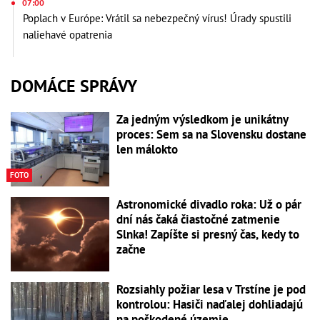
07:00
Poplach v Európe: Vrátil sa nebezpečný vírus! Úrady spustili
naliehavé opatrenia
DOMÁCE SPRÁVY
Za jedným výsledkom je unikátny
proces: Sem sa na Slovensku dostane
len málokto
FOTO
Astronomické divadlo roka: Už o pár
dní nás čaká čiastočné zatmenie
Slnka! Zapíšte si presný čas, kedy to
začne
Rozsiahly požiar lesa v Trstíne je pod
kontrolou: Hasiči naďalej dohliadajú
na poškodené územie