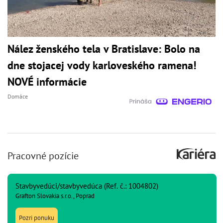
Nález ženského tela v Bratislave: Bolo na
dne stojacej vody karloveského ramena!
NOVÉ informácie
Domáce
Pracovné pozície
Stavbyvedúci/stavbyvedúca (Ref. č.: 1004802)
Grafton Slovakia s.r.o., Poprad
Pozri ponuku