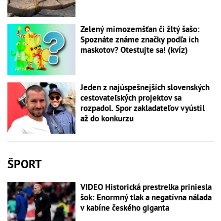
Zelený mimozemšťan či žltý šašo:
Spoznáte známe značky podľa ich
maskotov? Otestujte sa! (kvíz)
Jeden z najúspešnejších slovenských
cestovateľských projektov sa
rozpadol. Spor zakladateľov vyústil
až do konkurzu
ŠPORT
VIDEO Historická prestrelka priniesla
šok: Enormný tlak a negatívna nálada
v kabíne českého giganta