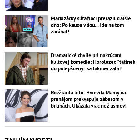
Markizácky súťažiaci prerazil ďalšie
dno: Po kauze v šou... Ide na tom
zarábať!
Dramatické chvíle pri nakrúcaní
kultovej komédie: Horolezec "tatínek
do polepšovny" sa takmer zabil!
Rozžiarila leto: Hviezda Mamy na
prenájom prekvapuje záberom v
bikinách. Ukázala viac než úsmev!