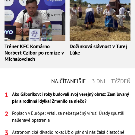
Tréner KFC Komárno
Dožinková slávnosť v Turej
Norbert Czibor po remíze v
Lúke
Michalovciach
NAJČÍTANEJŠIE
3 DNI
TÝŽDEŇ
Ako Gáboríkovci roky budovali svoj verejný obraz: Zamilovaný
pár a rodinná idylka! Zmenilo sa niečo?
Poplach v Európe: Vrátil sa nebezpečný vírus! Úrady spustili
naliehavé opatrenia
Astronomické divadlo roka: Už o pár dní nás čaká čiastočné