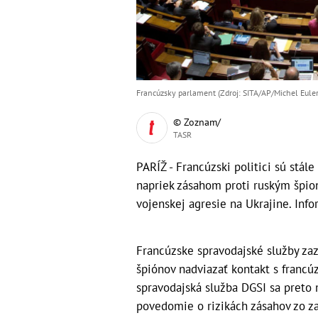
Francúzsky parlament (Zdroj: SITA/AP/Michel Euler
© Zoznam/
TASR
PARÍŽ - Francúzski politici sú stá
napriek zásahom proti ruským špio
vojenskej agresie na Ukrajine. Info
Francúzske spravodajské služby za
špiónov nadviazať kontakt s franc
spravodajská služba DGSI sa preto 
povedomie o rizikách zásahov zo za