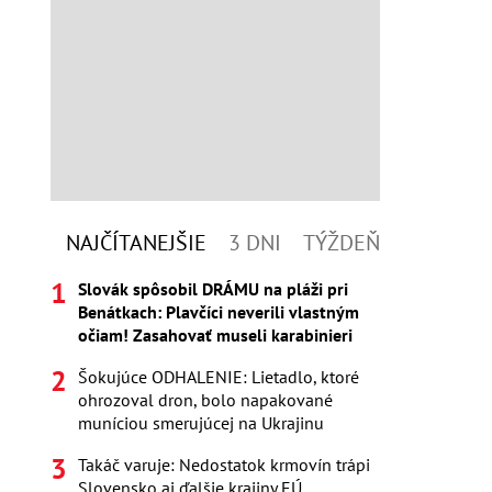
NAJČÍTANEJŠIE
3 DNI
TÝŽDEŇ
Slovák spôsobil DRÁMU na pláži pri
Benátkach: Plavčíci neverili vlastným
očiam! Zasahovať museli karabinieri
Šokujúce ODHALENIE: Lietadlo, ktoré
ohrozoval dron, bolo napakované
muníciou smerujúcej na Ukrajinu
Takáč varuje: Nedostatok krmovín trápi
Slovensko aj ďalšie krajiny EÚ