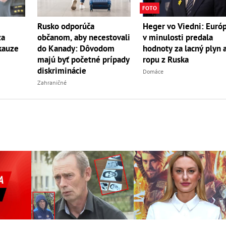
FOTO
Heger vo Viedni: Euró
Rusko odporúča
v minulosti predala
za
občanom, aby necestovali
hodnoty za lacný plyn 
kauze
do Kanady: Dôvodom
ropu z Ruska
majú byť početné prípady
diskriminácie
Domáce
Zahraničné