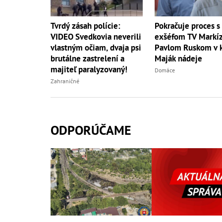
Tvrdý zásah polície:
Pokračuje proces s
VIDEO Svedkovia neverili
exšéfom TV Markí
vlastným očiam, dvaja psi
Pavlom Ruskom v 
brutálne zastrelení a
Maják nádeje
majiteľ paralyzovaný!
Domáce
Zahraničné
ODPORÚČAME