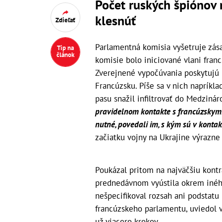
Počet ruských špiónov
klesnúť
Zdieľať
Parlamentná komisia vyšetruje zása
Tip na
článok
komisie bolo iniciované vlani fran
Zverejnené vypočúvania poskytujú 
Francúzsku. Píše sa v nich napríkla
pasu snažil infiltrovať do Medziná
pravidelnom kontakte s francúzskymi 
nutné, povedali im, s kým sú v kontak
začiatku vojny na Ukrajine výrazne
Poukázal pritom na najväčšiu kontr
prednedávnom vyústila okrem iného
nešpecifikoval rozsah ani podstat
francúzskeho parlamentu, uviedol v
už viacero krokov.