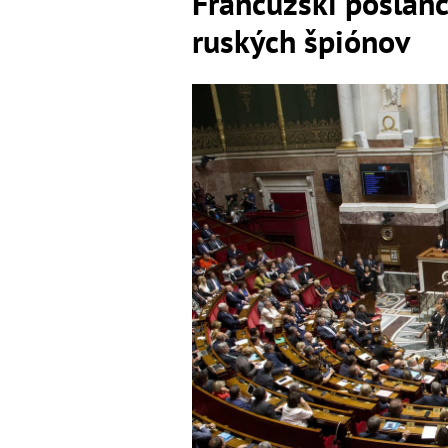
Francúzski poslanc
ruských špiónov