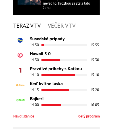
nevadilo, hrozbou sa stala táto
žena
TERAZ V TV
VEČER V TV
Susedské prípady
14:50
15:55
Hawaii 5.0
14:30
15:30
Pravdivé príbehy s Katkou Brychtovou
14:10
15:10
Keď kvitne láska
14:15
15:20
Bajkeri
14:00
16:05
Navoľ stanice
Celý program