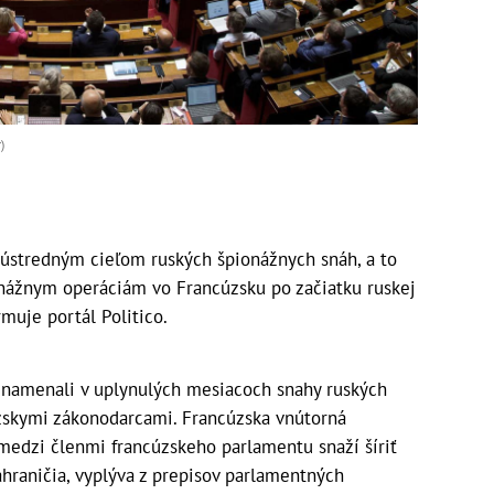
)
le ústredným cieľom ruských špionážnych snáh, a to
nážnym operáciám vo Francúzsku po začiatku ruskej
rmuje portál Politico.
znamenali v uplynulých mesiacoch snahy ruských
úzskymi zákonodarcami. Francúzska vnútorná
medzi členmi francúzskeho parlamentu snaží šíriť
hraničia, vyplýva z prepisov parlamentných