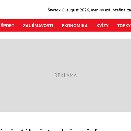
Štvrtok
,
6. august
2026
,
meniny má
Jozefína
, z
ŠPORT
ZAUJÍMAVOSTI
EKONOMIKA
KVÍZY
TOPKY