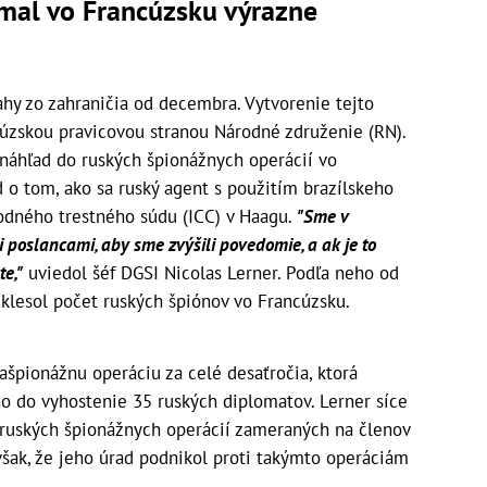
 mal vo Francúzsku výrazne
hy zo zahraničia od decembra. Vytvorenie tejto
cúzskou pravicovou stranou Národné združenie (RN).
náhľad do ruských špionážnych operácií vo
d o tom, ako sa ruský agent s použitím brazílskeho
rodného trestného súdu (ICC) v Haagu.
"Sme v
poslancami, aby sme zvýšili povedomie, a ak je to
te,"
uviedol šéf DGSI Nicolas Lerner. Podľa neho od
 klesol počet ruských špiónov vo Francúzsku.
ašpionážnu operáciu za celé desaťročia, ktorá
 do vyhostenie 35 ruských diplomatov. Lerner síce
u ruských špionážnych operácií zameraných na členov
šak, že jeho úrad podnikol proti takýmto operáciám