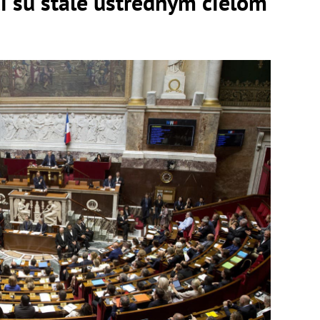
i sú stále ústredným cieľom