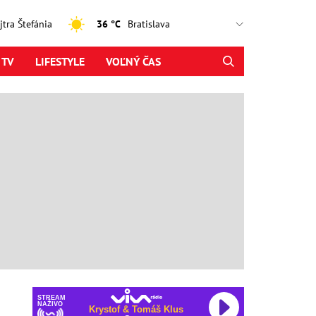
ajtra Štefánia
36 °C
 TV
LIFESTYLE
VOĽNÝ ČAS
STREAM
NAŽIVO
Krystof & Tomáš Klus