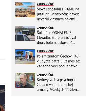
ZAHRANIČNÉ
Slovák spôsobil DRÁMU na
pláži pri Benátkach: Plavčíci
neverili vlastným očiam!
Zasahovať museli karabinieri
ZAHRANIČNÉ
Šokujúce ODHALENIE:
Lietadlo, ktoré ohrozoval
dron, bolo napakované
muníciou smerujúcej na
ZAHRANIČNÉ
Ukrajinu
Po zmiznutom Čechovi (45)
v Egypte pátrajú už mesiac:
Záhadné veci pod lehátkom,
stratené záznamy aj zmena
ZAHRANIČNÉ
vypovede
Sériový vrah a psychopat
žiada o vstup do ruskej
armády: Všetkých 11 žien
ZABIL rovnakým spôsobom!