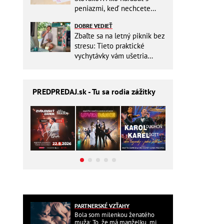
peniazmi, keď nechcete
zbytočne riskovať?
DOBRE VEDIEŤ
Zbaľte sa na letný piknik bez
stresu: Tieto praktické
vychytávky vám ušetria
miesto v batohu!
PREDPREDAJ
.sk - Tu sa rodia zážitky
PARTNERSKÉ VZŤAHY
Bola som milenkou ženatého
muža: To, že má manželku, mi