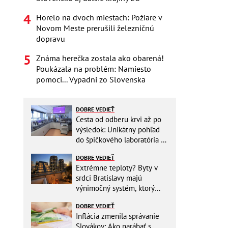
Horelo na dvoch miestach: Požiare v
Novom Meste prerušili železničnú
dopravu
Známa herečka zostala ako obarená!
Poukázala na problém: Namiesto
pomoci... Vypadni zo Slovenska
DOBRE VEDIEŤ
Cesta od odberu krvi až po
výsledok: Unikátny pohľad
do špičkového laboratória na
Slovensku
DOBRE VEDIEŤ
Extrémne teploty? Byty v
srdci Bratislavy majú
výnimočný systém, ktorý
ešte aj šetrí náklady
DOBRE VEDIEŤ
Inflácia zmenila správanie
Slovákov: Ako narábať s