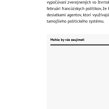
vypočúvaní zverejnených vo štvrto
februári francúzskych politikov, ž
desiatkami agentov, ktorí využívajú 
tamojšieho politického systému.
Mohlo by vás zaujímať: