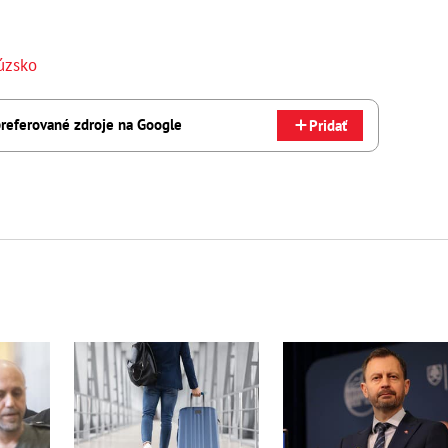
úzsko
referované zdroje na Google
Pridať