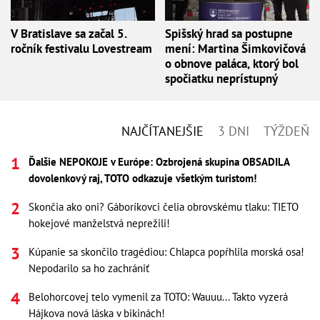
V Bratislave sa začal 5.
Spišský hrad sa postupne
ročník festivalu Lovestream
mení: Martina Šimkovičová
o obnove paláca, ktorý bol
spočiatku neprístupný
NAJČÍTANEJŠIE
3 DNI
TÝŽDEŇ
Ďalšie NEPOKOJE v Európe: Ozbrojená skupina OBSADILA
dovolenkový raj, TOTO odkazuje všetkým turistom!
Skončia ako oni? Gáboríkovci čelia obrovskému tlaku: TIETO
hokejové manželstvá neprežili!
Kúpanie sa skončilo tragédiou: Chlapca popŕhlila morská osa!
Nepodarilo sa ho zachrániť
Belohorcovej telo vymenil za TOTO: Wauuu... Takto vyzerá
Hájkova nová láska v bikinách!