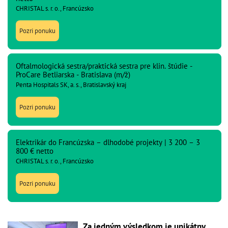
CHRISTAL s. r. o., Francúzsko
Pozri ponuku
Oftalmologická sestra/praktická sestra pre klin. štúdie -
ProCare Betliarska - Bratislava (m/ž)
Penta Hospitals SK, a. s., Bratislavský kraj
Pozri ponuku
Elektrikár do Francúzska – dlhodobé projekty | 3 200 – 3
800 € netto
CHRISTAL s. r. o., Francúzsko
Pozri ponuku
Za jedným výsledkom je unikátny