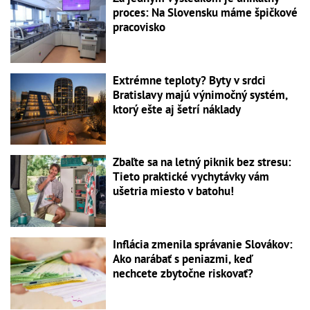
proces: Na Slovensku máme špičkové
pracovisko
Extrémne teploty? Byty v srdci
Bratislavy majú výnimočný systém,
ktorý ešte aj šetrí náklady
Zbaľte sa na letný piknik bez stresu:
Tieto praktické vychytávky vám
ušetria miesto v batohu!
Inflácia zmenila správanie Slovákov:
Ako narábať s peniazmi, keď
nechcete zbytočne riskovať?