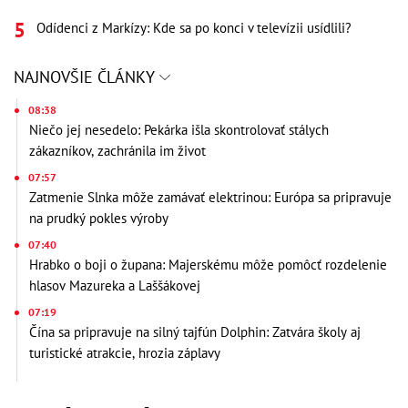
Odídenci z Markízy: Kde sa po konci v televízii usídlili?
NAJNOVŠIE ČLÁNKY
08:38
Niečo jej nesedelo: Pekárka išla skontrolovať stálych
zákazníkov, zachránila im život
07:57
Zatmenie Slnka môže zamávať elektrinou: Európa sa pripravuje
na prudký pokles výroby
07:40
Hrabko o boji o župana: Majerskému môže pomôcť rozdelenie
hlasov Mazureka a Laššákovej
07:19
Čína sa pripravuje na silný tajfún Dolphin: Zatvára školy aj
turistické atrakcie, hrozia záplavy