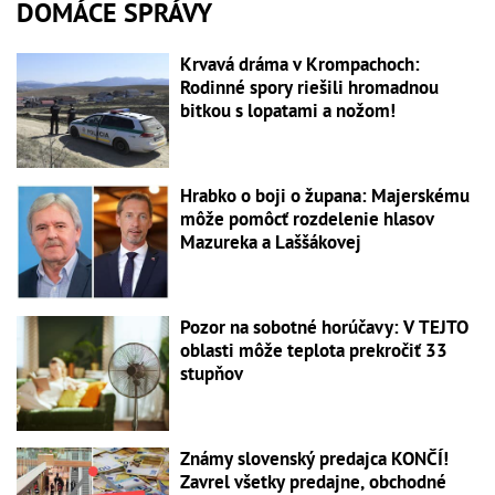
DOMÁCE SPRÁVY
Krvavá dráma v Krompachoch:
Rodinné spory riešili hromadnou
bitkou s lopatami a nožom!
Hrabko o boji o župana: Majerskému
môže pomôcť rozdelenie hlasov
Mazureka a Laššákovej
Pozor na sobotné horúčavy: V TEJTO
oblasti môže teplota prekročiť 33
stupňov
Známy slovenský predajca KONČÍ!
Zavrel všetky predajne, obchodné