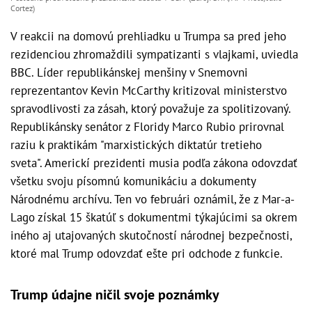
Cortez)
V reakcii na domovú prehliadku u Trumpa sa pred jeho
rezidenciou zhromaždili sympatizanti s vlajkami, uviedla
BBC. Líder republikánskej menšiny v Snemovni
reprezentantov Kevin McCarthy kritizoval ministerstvo
spravodlivosti za zásah, ktorý považuje za spolitizovaný.
Republikánsky senátor z Floridy Marco Rubio prirovnal
raziu k praktikám "marxistických diktatúr tretieho
sveta". Americkí prezidenti musia podľa zákona odovzdať
všetku svoju písomnú komunikáciu a dokumenty
Národnému archívu. Ten vo februári oznámil, že z Mar-a-
Lago získal 15 škatúľ s dokumentmi týkajúcimi sa okrem
iného aj utajovaných skutočností národnej bezpečnosti,
ktoré mal Trump odovzdať ešte pri odchode z funkcie.
Trump údajne ničil svoje poznámky