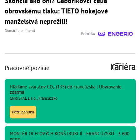
Skončia ako oni? Gáboríkovci čelia
obrovskému tlaku: TIETO hokejové
manželstvá neprežili!
Domáci prominenti
Pracovné pozície
Hľadáme zváračov CO₂ (135) do Francúzska | Ubytovanie
zdarma
CHRISTAL s. r. o., Francúzsko
Pozri ponuku
MONTÉR OCEĽOVÝCH KONŠTRUKCIÍ - FRANCÚZSKO - 3 600
netto