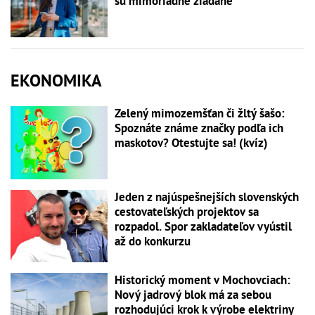
sú mimoriadne žiadané
EKONOMIKA
Zelený mimozemšťan či žltý šašo:
Spoznáte známe značky podľa ich
maskotov? Otestujte sa! (kvíz)
Jeden z najúspešnejších slovenských
cestovateľských projektov sa
rozpadol. Spor zakladateľov vyústil
až do konkurzu
Historický moment v Mochovciach:
Nový jadrový blok má za sebou
rozhodujúci krok k výrobe elektriny