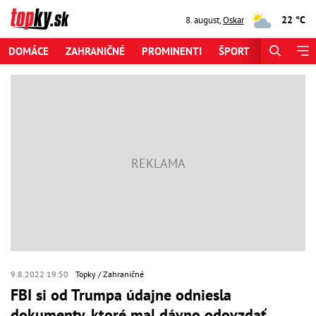
22 °C
8. august
,
Oskar
DOMÁCE
ZAHRANIČNÉ
PROMINENTI
ŠPORT
ZAUJÍMAV
9.8.2022 19:50
Topky
Zahraničné
FBI si od Trumpa údajne odniesla
dokumenty, ktoré mal dávno odovzdať