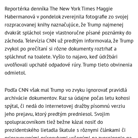
Reportérka denníka The New York Times Maggie
Habermanová v pondelok zverejnila fotografie zo svojej
rozpracovanej knihy naznačujúce, že Trump najmenej
dvakrát spláchol svoje vlastnoručne písané poznámky do
záchoda. Televízia CNN už predtým informovala, že Trump
zvykol po prečítaní si rôzne dokumenty roztrhať a
spláchnuť na toalete. Vyšlo to najavo, keď údržbári
uvoľňovali upchaté odpadové rúry. Trump tieto obvinenia
odmietol.
Podľa CNN však mal Trump vo zvyku ignorovať pravidlá
archivácie dokumentov. Raz sa údajne počas letu kohosi
spýtal, či nedá do internetovej dražby písomnú verziu
jeho prejavu, ktorý predtým predniesol. Svojim
spolupracovníkom tiež bežne kázal nosiť do
prezidentského lietadla škatule s rôznymi článkami či