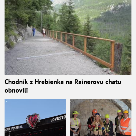
Chodník z Hrebienka na Rainerovu chatu
obnovili