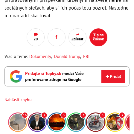
pripravovanými príspevkami určenými na zverejnenie na
sociálnych sieťach, aby si ich počas letu pozrel. Následne
ich nariadil skartovať.
Tip na
20
Zdieľať
článok
Viac o téme:
Dokumenty
,
Donald Trump
,
FBI
Pridajte si Topky.sk
medzi Vaše
Pridať
preferované zdroje na Google
Nahlásiť chybu
16
2
3
7
5
3