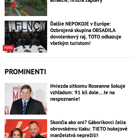
atrakcie, hrozia záplavy
Ďalšie NEPOKOJE v Európe:
Ozbrojená skupina OBSADILA
dovolenkový raj, TOTO odkazuje
všetkým turistom!
FOTO
PROMINENTI
Hviezda sitkomu Roseanne šokuje
vzhľadom: 91 kíl dole... Je na
nespoznanie!
Skončia ako oni? Gáboríkovci čelia
obrovskému tlaku: TIETO hokejové
manželstvá neprežili!