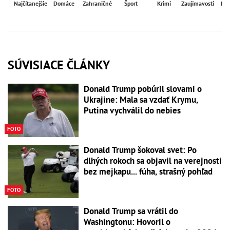
Najčítanejšie
Domáce
Zahraničné
Šport
Krimi
Zaujímavosti
Reg
SÚVISIACE ČLÁNKY
Donald Trump pobúril slovami o
Ukrajine: Mala sa vzdať Krymu,
Putina vychválil do nebies
FOTO
Donald Trump šokoval svet: Po
dlhých rokoch sa objavil na verejnosti
bez mejkapu... fúha, strašný pohľad
FOTO
Donald Trump sa vrátil do
Washingtonu: Hovoril o