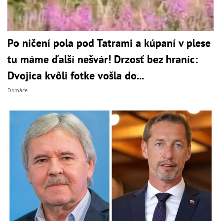
Po ničení pola pod Tatrami a kúpaní v plese
tu máme ďalší nešvár! Drzosť bez hraníc:
Dvojica kvôli fotke vošla do...
Domáce