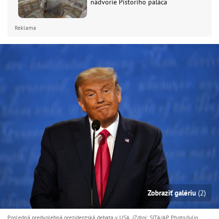
nádvorie Pistoriho paláca
Reklama
Zobraziť galériu
(2)
Posledná predvolebná prezidentská debata v USA (Zdroj: SITA/AP Photo/Julio