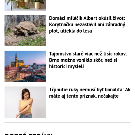
Domáci miláčik Albert okúsil život:
Korytnačku nezastavil ani záhradný
plot, utiekla do lesa
Tajomstvo staré viac než tisíc rokov:
Brno možno vzniklo skôr, než si
historici mysleli
Tŕpnutie ruky nemusí byť banalita: Ak
máte aj tento príznak, nečakajte