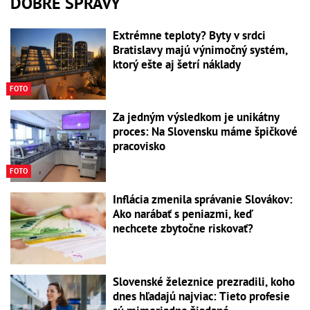
DOBRÉ SPRÁVY
Extrémne teploty? Byty v srdci
Bratislavy majú výnimočný systém,
ktorý ešte aj šetrí náklady
FOTO
Za jedným výsledkom je unikátny
proces: Na Slovensku máme špičkové
pracovisko
FOTO
Inflácia zmenila správanie Slovákov:
Ako narábať s peniazmi, keď
nechcete zbytočne riskovať?
Slovenské železnice prezradili, koho
dnes hľadajú najviac: Tieto profesie