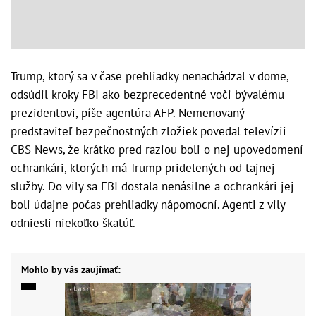
Trump, ktorý sa v čase prehliadky nenachádzal v dome,
odsúdil kroky FBI ako bezprecedentné voči bývalému
prezidentovi, píše agentúra AFP. Nemenovaný
predstaviteľ bezpečnostných zložiek povedal televízii
CBS News, že krátko pred raziou boli o nej upovedomení
ochrankári, ktorých má Trump pridelených od tajnej
služby. Do vily sa FBI dostala nenásilne a ochrankári jej
boli údajne počas prehliadky nápomocní. Agenti z vily
odniesli niekoľko škatúľ.
Mohlo by vás zaujímať: