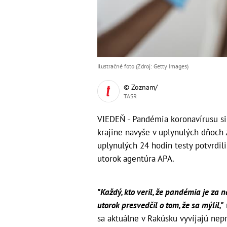
Ilustračné foto (Zdroj: Getty Images)
© Zoznam/
TASR
VIEDEŇ - Pandémia koronavírusu si
krajine navyše v uplynulých dňoch 
uplynulých 24 hodín testy potvrdili
utorok agentúra APA.
"Každý, kto veril, že pandémia je za n
utorok presvedčil o tom, že sa mýlil,"
sa aktuálne v Rakúsku vyvíjajú nepr