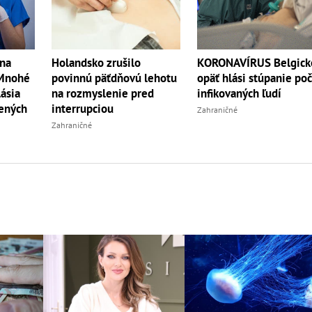
KORONAVÍRUS Belgick
lna
Holandsko zrušilo
opäť hlási stúpanie po
Mnohé
povinnú päťdňovú lehotu
infikovaných ľudí
lásia
na rozmyslenie pred
zených
interrupciou
Zahraničné
Zahraničné