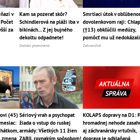
ňazí v
Kam sa pozerať skôr?
Smrtiaci útok v obľúben
 Počet
Schindlerová na pláži iba v
dovolenkovom raji: Chla
šší za
bikinách... Z jej bujného
(†13) obkľúčili medúzy,
dekoltu odpadnete!
pomôcť mu už nedokázal
Domáci prominenti
Zahraničné
ovi (45)
Sériový vrah a psychopat
KOLAPS dopravy na D1: 
 mesiac:
žiada o vstup do ruskej
hromadnej nehode zasah
ehátkom,
armády: Všetkých 11 žien
aj záchranársky vrtuľník,
j zmena
ZABIL rovnakým spôsobom!
doprava je odklaňaná