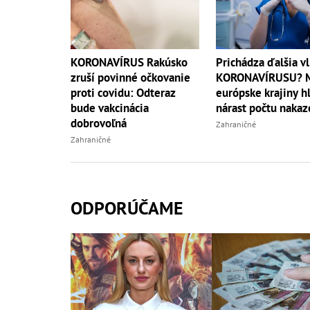
KORONAVÍRUS Rakúsko
Prichádza ďalšia v
zruší povinné očkovanie
KORONAVÍRUSU? 
proti covidu: Odteraz
európske krajiny h
bude vakcinácia
nárast počtu naka
dobrovoľná
Zahraničné
Zahraničné
ODPORÚČAME