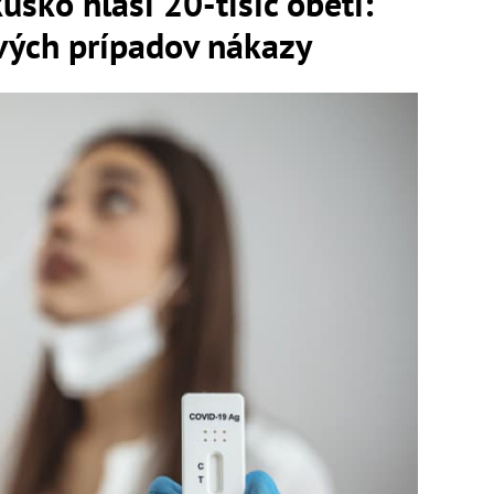
ko hlási 20-tisíc obetí:
ových prípadov nákazy