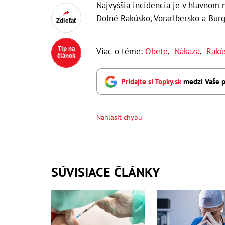
Najvyššia incidencia je v hlavnom 
Dolné Rakúsko, Vorarlbersko a Bur
Zdieľať
Tip na
Viac o téme:
Obete
,
Nákaza
,
Rakú
článok
Pridajte si Topky.sk
medzi Vaše p
Nahlásiť chybu
SÚVISIACE ČLÁNKY