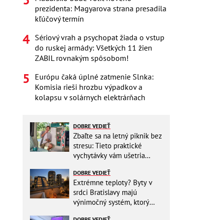
prezidenta: Magyarova strana presadila
kľúčový termín
Sériový vrah a psychopat žiada o vstup
do ruskej armády: Všetkých 11 žien
ZABIL rovnakým spôsobom!
Európu čaká úplné zatmenie Slnka:
Komisia rieši hrozbu výpadkov a
kolapsu v solárnych elektrárňach
DOBRE VEDIEŤ
Zbaľte sa na letný piknik bez
stresu: Tieto praktické
vychytávky vám ušetria
miesto v batohu!
DOBRE VEDIEŤ
Extrémne teploty? Byty v
srdci Bratislavy majú
výnimočný systém, ktorý
ešte aj šetrí náklady
DOBRE VEDIEŤ