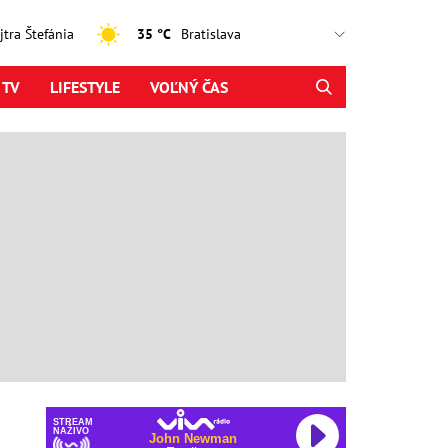
ajtra Štefánia
35 °C
 TV
LIFESTYLE
VOĽNÝ ČAS
STREAM
NAŽIVO
John Newman