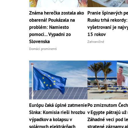
Známa herečka zostala ako
Pranie špinavých pe
obarená! Poukázala na
Rusku trhá rekordy:
problém: Namiesto
vyšetrovaní je najvy
pomoci... Vypadni zo
15 rokov
Slovenska
Zahraničné
Domáci prominenti
Európu čaká úplné zatmenie
Po zmiznutom Čech
Slnka: Komisia rieši hrozbu
v Egypte pátrajú už
výpadkov a kolapsu v
Záhadné veci pod l
solárnych elektrárňach
stratené záznamy a