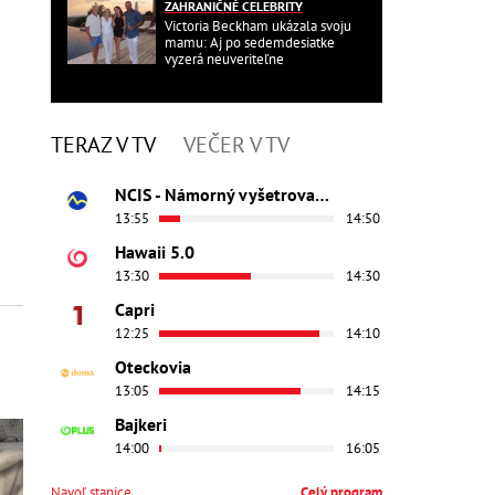
ZAHRANIČNÉ CELEBRITY
Victoria Beckham ukázala svoju
mamu: Aj po sedemdesiatke
vyzerá neuveriteľne
TERAZ V TV
VEČER V TV
NCIS - Námorný vyšetrovací úrad
13:55
14:50
Hawaii 5.0
13:30
14:30
Capri
12:25
14:10
Oteckovia
13:05
14:15
Bajkeri
14:00
16:05
Navoľ stanice
Celý program