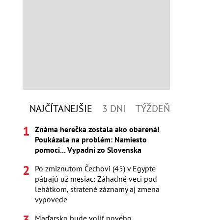
NAJČÍTANEJŠIE
3 DNI
TÝŽDEŇ
Známa herečka zostala ako obarená!
Poukázala na problém: Namiesto
pomoci... Vypadni zo Slovenska
Po zmiznutom Čechovi (45) v Egypte
pátrajú už mesiac: Záhadné veci pod
lehátkom, stratené záznamy aj zmena
vypovede
Maďarsko bude voliť nového