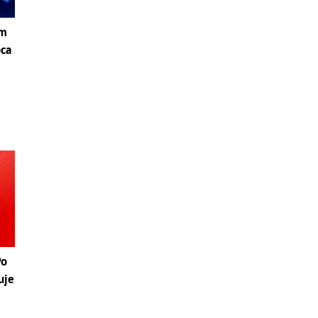
om
pca
i
Po
uje