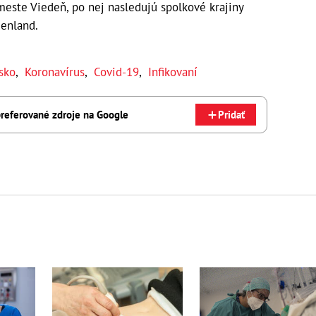
meste Viedeň, po nej nasledujú spolkové krajiny
genland.
sko
,
Koronavírus
,
Covid-19
,
Infikovaní
referované zdroje na Google
Pridať