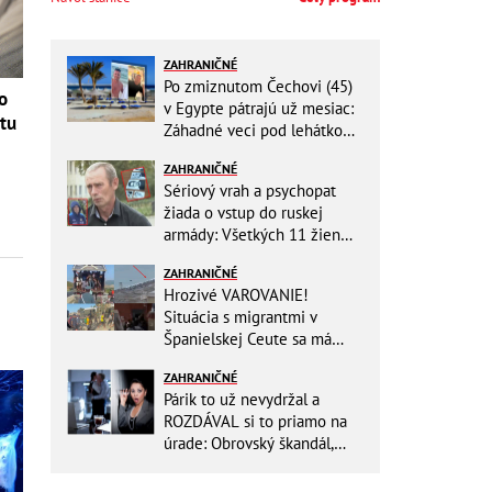
ZAHRANIČNÉ
Po zmiznutom Čechovi (45)
o
v Egypte pátrajú už mesiac:
čtu
Záhadné veci pod lehátkom,
stratené záznamy aj zmena
ZAHRANIČNÉ
vypovede
Sériový vrah a psychopat
žiada o vstup do ruskej
armády: Všetkých 11 žien
ZABIL rovnakým spôsobom!
ZAHRANIČNÉ
Hrozivé VAROVANIE!
Situácia s migrantmi v
Španielskej Ceute sa má
zdramatizovať: Unikol
ZAHRANIČNÉ
presný dátum druhej invázie
Párik to už nevydržal a
ROZDÁVAL si to priamo na
úrade: Obrovský škandál,
obidvoch na mieste vyhodili