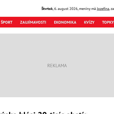
Štvrtok
,
6. august
2026
,
meniny má
Jozefína
, z
ŠPORT
ZAUJÍMAVOSTI
EKONOMIKA
KVÍZY
TOPKY