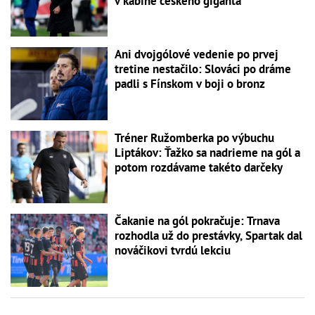
v kabíne českého giganta
Ani dvojgólové vedenie po prvej
tretine nestačilo: Slováci po dráme
padli s Fínskom v boji o bronz
Tréner Ružomberka po výbuchu
Liptákov: Ťažko sa nadrieme na gól a
potom rozdávame takéto darčeky
Čakanie na gól pokračuje: Trnava
rozhodla už do prestávky, Spartak dal
nováčikovi tvrdú lekciu