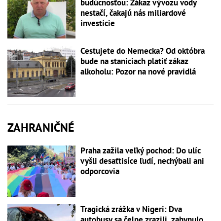
budúcnosťou: Zákaz vývozu vody
nestačí, čakajú nás miliardové
investície
Cestujete do Nemecka? Od októbra
bude na staniciach platiť zákaz
alkoholu: Pozor na nové pravidlá
ZAHRANIČNÉ
Praha zažila veľký pochod: Do ulíc
vyšli desaťtisíce ľudí, nechýbali ani
odporcovia
Tragická zrážka v Nigeri: Dva
autobusy sa čelne zrazili, zahynulo