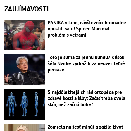
ZAUJÍMAVOSTI
PANIKA v kine, návštevníci hromadne
opustili sálu! Spider-Man mal
problém s vetrami
Toto je suma za jednu bundu? Kúsok
šéfa Nvidie vydražili za neuveriteľné
peniaze
5 najdôležitejších rád ortopéda pre
zdravé kosti a kĺby: Začať treba oveľa
skôr, než začnú bolieť
Zomrela na šesť minút a zažila život