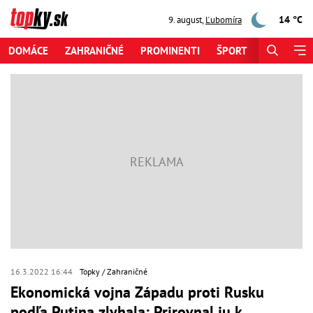
14 °C
9. august
,
Ľubomíra
DOMÁCE
ZAHRANIČNÉ
PROMINENTI
ŠPORT
ZAUJÍMAV
16.3.2022 16:44
Topky
Zahraničné
Ekonomická vojna Západu proti Rusku
podľa Putina zlyhala: Prirovnal ju k