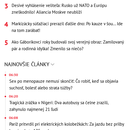
Desivé vyhlásenie veliteľa: Rusko už NATO a Európu
zneškodnilo! Aliancia Moskve neublíži
Markizácky súťažiaci prerazil ďalšie dno: Po kauze v šou... Ide
na tom zarábať!
Ako Gáboríkovci roky budovali svoj verejný obraz: Zamilovaný
pár a rodinná idylka! Zmenilo sa niečo?
NAJNOVŠIE ČLÁNKY
06:30
Sex po menopauze nemusí skončiť: Čo robiť, keď sa objavia
suchosť, bolesť alebo strata túžby?
06:20
Tragická zrážka v Nigeri: Dva autobusy sa čelne zrazili,
zahynulo najmenej 21 ľudí
06:08
Paríž pritvrdil pri elektrických kolobežkách: Za jazdu bez prilby