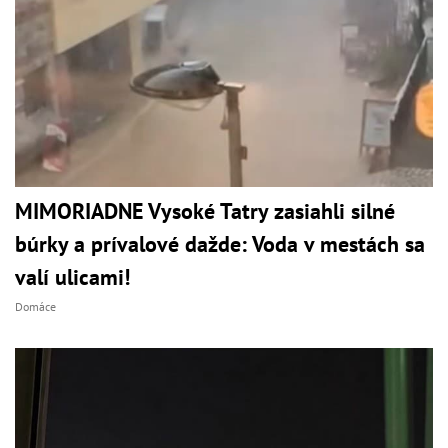
MIMORIADNE Vysoké Tatry zasiahli silné
búrky a prívalové dažde: Voda v mestách sa
valí ulicami!
Domáce