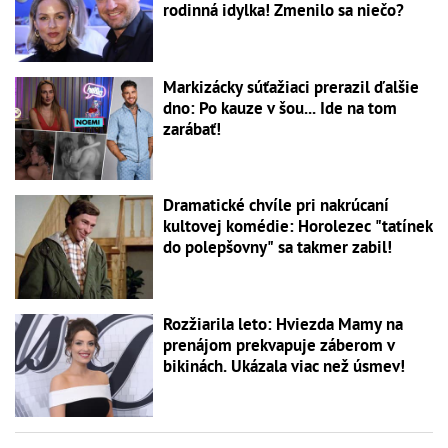
rodinná idylka! Zmenilo sa niečo?
Markizácky súťažiaci prerazil ďalšie
dno: Po kauze v šou... Ide na tom
zarábať!
Dramatické chvíle pri nakrúcaní
kultovej komédie: Horolezec "tatínek
do polepšovny" sa takmer zabil!
Rozžiarila leto: Hviezda Mamy na
prenájom prekvapuje záberom v
bikinách. Ukázala viac než úsmev!