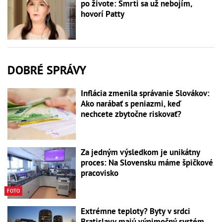
po živote: Smrti sa už nebojím,
hovorí Patty
DOBRÉ SPRÁVY
Inflácia zmenila správanie Slovákov:
Ako narábať s peniazmi, keď
nechcete zbytočne riskovať?
Za jedným výsledkom je unikátny
proces: Na Slovensku máme špičkové
pracovisko
FOTO
Extrémne teploty? Byty v srdci
Bratislavy majú výnimočný systém,