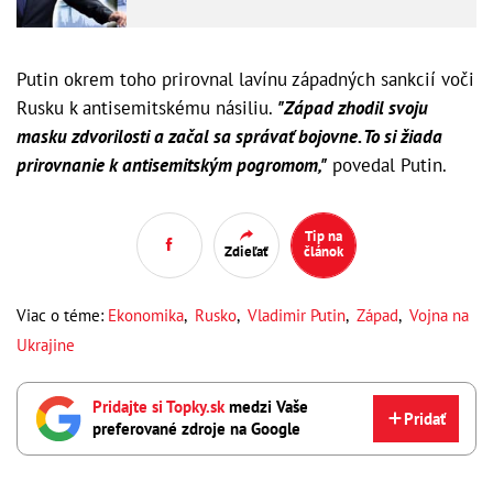
Putin okrem toho prirovnal lavínu západných sankcií voči
Rusku k antisemitskému násiliu.
"Západ zhodil svoju
masku zdvorilosti a začal sa správať bojovne. To si žiada
prirovnanie k antisemitským pogromom,"
povedal Putin.
Tip na
Zdieľať
článok
Viac o téme:
Ekonomika
,
Rusko
,
Vladimir Putin
,
Západ
,
Vojna na
Ukrajine
Pridajte si Topky.sk
medzi Vaše
Pridať
preferované zdroje na Google