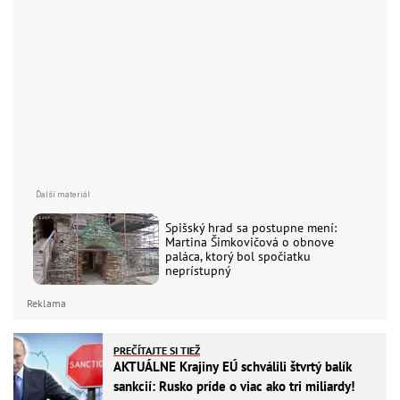
Spišský hrad sa postupne mení:
Martina Šimkovičová o obnove
paláca, ktorý bol spočiatku
neprístupný
Reklama
PREČÍTAJTE SI TIEŽ
AKTUÁLNE Krajiny EÚ schválili štvrtý balík
sankcií: Rusko príde o viac ako tri miliardy!