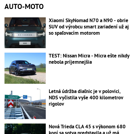
AUTO-MOTO
Xiaomi SkyNomad N70 a N90 - obrie
SUV od výrobcu smart zariadení už aj
so spaľovacím motorom
TEST: Nissan Micra - Micra ešte nikdy
nebola príjemnejšia
Letná údržba diaľnic je v polovici,
NDS vyčistila vyše 400 kilometrov
rigolov
Nová Trieda CLA 45 s výkonom 680
koní sa sotva predstavila a už má