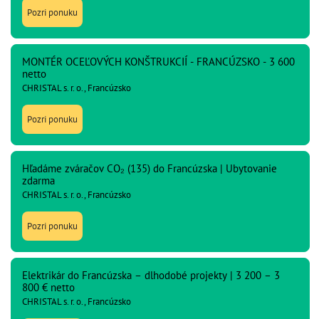
Pozri ponuku
MONTÉR OCEĽOVÝCH KONŠTRUKCIÍ - FRANCÚZSKO - 3 600
netto
CHRISTAL s. r. o., Francúzsko
Pozri ponuku
Hľadáme zváračov CO₂ (135) do Francúzska | Ubytovanie
zdarma
CHRISTAL s. r. o., Francúzsko
Pozri ponuku
Elektrikár do Francúzska – dlhodobé projekty | 3 200 – 3
800 € netto
CHRISTAL s. r. o., Francúzsko