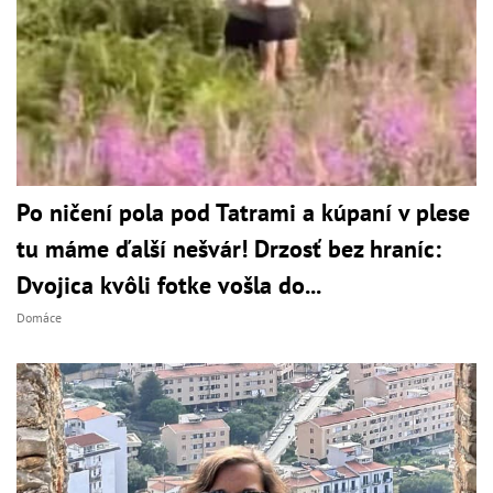
Po ničení pola pod Tatrami a kúpaní v plese
tu máme ďalší nešvár! Drzosť bez hraníc:
Dvojica kvôli fotke vošla do...
Domáce