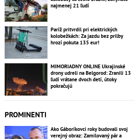
najmenej 21 ľudí
Paríž pritvrdil pri elektrických
kolobežkách: Za jazdu bez prilby
hrozí pokuta 135 eur!
MIMORIADNY ONLINE Ukrajinské
drony udreli na Belgorod: Zranili 13
ľudí vrátane dvoch detí, útoky
pokračujú
PROMINENTI
Ako Gáboríkovci roky budovali svoj
verejný obraz: Zamilovaný pár a