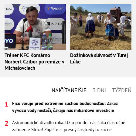
Tréner KFC Komárno
Dožinková slávnosť v Turej
Norbert Czibor po remíze v
Lúke
Michalovciach
NAJČÍTANEJŠIE
3 DNI
TÝŽDEŇ
Fico varuje pred extrémne suchou budúcnosťou: Zákaz
vývozu vody nestačí, čakajú nás miliardové investície
Astronomické divadlo roka: Už o pár dní nás čaká čiastočné
zatmenie Slnka! Zapíšte si presný čas, kedy to začne