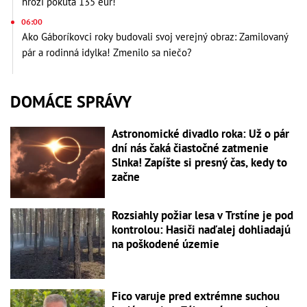
hrozí pokuta 135 eur!
06:00
Ako Gáboríkovci roky budovali svoj verejný obraz: Zamilovaný
pár a rodinná idylka! Zmenilo sa niečo?
DOMÁCE SPRÁVY
Astronomické divadlo roka: Už o pár
dní nás čaká čiastočné zatmenie
Slnka! Zapíšte si presný čas, kedy to
začne
Rozsiahly požiar lesa v Trstíne je pod
kontrolou: Hasiči naďalej dohliadajú
na poškodené územie
Fico varuje pred extrémne suchou