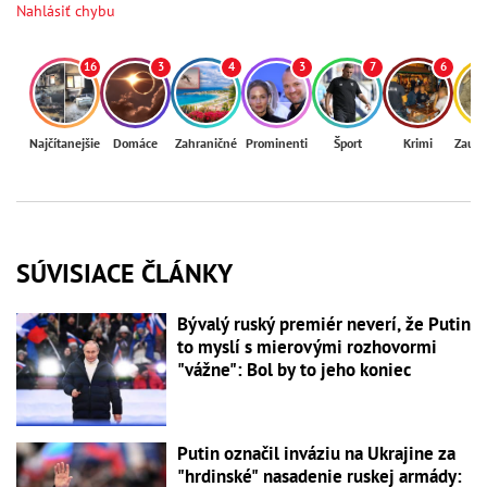
Nahlásiť chybu
16
3
4
3
7
6
Najčítanejšie
Domáce
Zahraničné
Prominenti
Šport
Krimi
Zaují
SÚVISIACE ČLÁNKY
Bývalý ruský premiér neverí, že Putin
to myslí s mierovými rozhovormi
"vážne": Bol by to jeho koniec
Putin označil inváziu na Ukrajine za
"hrdinské" nasadenie ruskej armády: