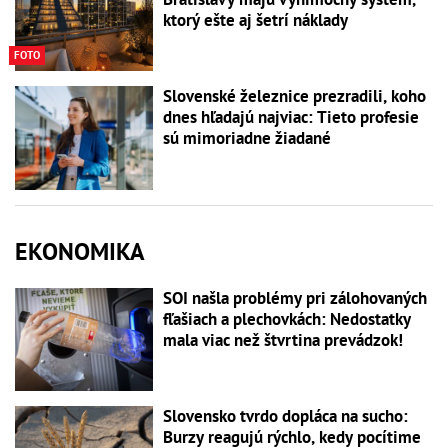
ktorý ešte aj šetrí náklady
FOTO
Slovenské železnice prezradili, koho
dnes hľadajú najviac: Tieto profesie
sú mimoriadne žiadané
EKONOMIKA
SOI našla problémy pri zálohovaných
fľašiach a plechovkách: Nedostatky
mala viac než štvrtina prevádzok!
Slovensko tvrdo dopláca na sucho:
Burzy reagujú rýchlo, kedy pocítime