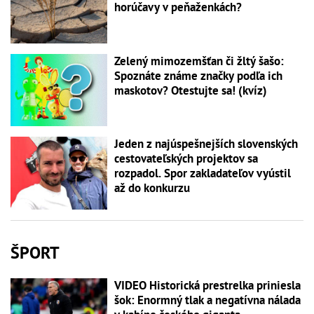
horúčavy v peňaženkách?
Zelený mimozemšťan či žltý šašo:
Spoznáte známe značky podľa ich
maskotov? Otestujte sa! (kvíz)
Jeden z najúspešnejších slovenských
cestovateľských projektov sa
rozpadol. Spor zakladateľov vyústil
až do konkurzu
ŠPORT
VIDEO Historická prestrelka priniesla
šok: Enormný tlak a negatívna nálada