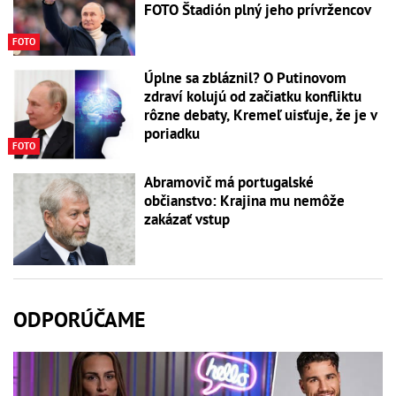
FOTO Štadión plný jeho prívržencov
FOTO
Úplne sa zbláznil? O Putinovom
zdraví kolujú od začiatku konfliktu
rôzne debaty, Kremeľ uisťuje, že je v
poriadku
FOTO
Abramovič má portugalské
občianstvo: Krajina mu nemôže
zakázať vstup
ODPORÚČAME