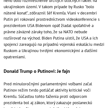
neho bolo rozmiestnenie určitých útočných rakiet na
ukrajinskom území. V takom prípade by Rusko "bolo
nútené konať", zdôraznil šéf Kremľa. Vlani v decembri
Putin pri rokovaní prostredníctvom videokonferencie s
prezidentom USA Bidenom opäť žiadal spoľahlivé a
právne záväzné záruky toho, že sa NATO nebude
rozširovať na východ. Biden Putina uistil, že USA a ich
spojenci zareagujú na prípadnú vojenskú eskaláciu medzi
Ruskom a Ukrajinou tvrdými ekonomickými a ďalšími
opatreniami.
Donald Trump o Putinovi: Je fajn
Pred minuloročnými parlamentnými voľbami začal
Putinov režim tvrdo potláčať aktivity kritické voči
Kremľu. Súčasťou tohto ťaženia proti odporcom
prezidenta bol aj zákon, ktorý zakazuje poslaneckú