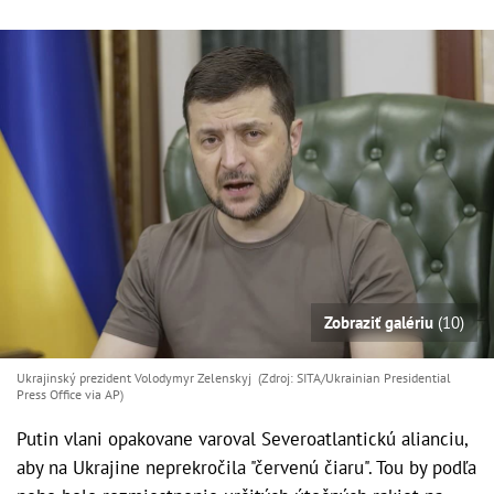
Zobraziť galériu
(10)
Ukrajinský prezident Volodymyr Zelenskyj (Zdroj: SITA/Ukrainian Presidential
Press Office via AP)
Putin vlani opakovane varoval Severoatlantickú alianciu,
aby na Ukrajine neprekročila "červenú čiaru". Tou by podľa