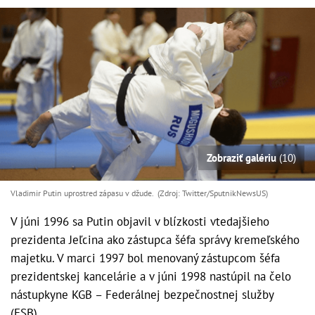
Zobraziť galériu
(10)
Vladimir Putin uprostred zápasu v džude. (Zdroj: Twitter/SputnikNewsUS)
V júni 1996 sa Putin objavil v blízkosti vtedajšieho
prezidenta Jeľcina ako zástupca šéfa správy kremeľského
majetku. V marci 1997 bol menovaný zástupcom šéfa
prezidentskej kancelárie a v júni 1998 nastúpil na čelo
nástupkyne KGB – Federálnej bezpečnostnej služby
(FSB).