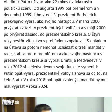
Vladimír Putin už viac ako 22 rokov ovláda ruskú
politickú scénu. Od augusta 1999 bol premiérom a v
decembri 1999 si ho vtedajší prezident Boris Jeľcin
prekvapivo vybral ako svojho nástupcu. V marci 2000
prvýkrát zvíťazil v prezidentských voľbách a v máji 2000
po prvýkrát zasadol do prezidentského kresla. O štyri
roky neskôr víťazstvo s prehľadom zopakoval. S ohľadom
na ústavu sa potom nemohol uchádzať o tretí mandát v
rade, stal sa preto premiérom a ako svojho nástupcu v
prezidentskom kresle si vybral Dmitrija Medvedeva. V
roku 2012 si s Medvedevom svoje funkcie vymenili:
Putin opäť vyhral prezidentské voľby a znova sa ocitol na
čele štátu. V roku 2018 bol opäť zvolený a mandát by mu
mal vypršať v roku 2024.