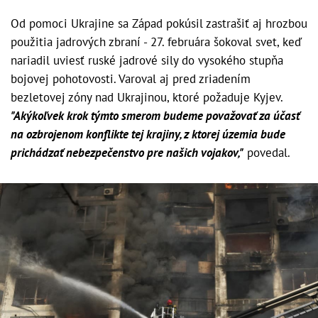
Od pomoci Ukrajine sa Západ pokúsil zastrašiť aj hrozbou
použitia jadrových zbraní - 27. februára šokoval svet, keď
nariadil uviesť ruské jadrové sily do vysokého stupňa
bojovej pohotovosti. Varoval aj pred zriadením
bezletovej zóny nad Ukrajinou, ktoré požaduje Kyjev.
"Akýkoľvek krok týmto smerom budeme považovať za účasť
na ozbrojenom konflikte tej krajiny, z ktorej územia bude
prichádzať nebezpečenstvo pre našich vojakov,"
povedal.