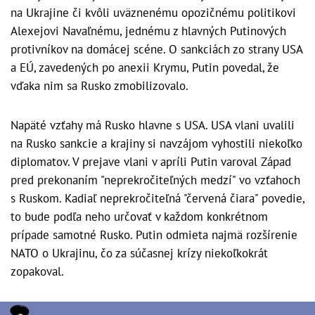
na Ukrajine či kvôli uväznenému opozičnému politikovi
Alexejovi Navaľnému, jednému z hlavných Putinových
protivníkov na domácej scéne. O sankciách zo strany USA
a EÚ, zavedených po anexii Krymu, Putin povedal, že
vďaka nim sa Rusko zmobilizovalo.
Napäté vzťahy má Rusko hlavne s USA. USA vlani uvalili
na Rusko sankcie a krajiny si navzájom vyhostili niekoľko
diplomatov. V prejave vlani v apríli Putin varoval Západ
pred prekonaním "neprekročiteľných medzí" vo vzťahoch
s Ruskom. Kadiaľ neprekročiteľná "červená čiara" povedie,
to bude podľa neho určovať v každom konkrétnom
prípade samotné Rusko. Putin odmieta najmä rozšírenie
NATO o Ukrajinu, čo za súčasnej krízy niekoľkokrát
zopakoval.