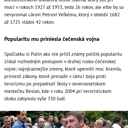
moci v rokoch 1927 až 1953, teda 26 rokov, ale ešte by sa
nevyrovnal cárovi Petrovi Veľkému, ktorý v období 1682
až 1725 vládol 42 rokov.
Popularitu mu priniesla čečenská vojna
Spočiatku si Putin ako nie príliš známy politik popularitu
získal rozhodným postupom v druhej rusko-čečenskej
vojne; najvýraznejšie zmeny, ktoré upevnili moc Kremľa,
priniesli zákony, ktoré presadil v rámci boja proti
terorizmu po prepadnutí školy v severoosetskom
mestečku Beslan, kde v roku 2004 pri teroristickom
útoku zahynulo vyše 330 ľudí.