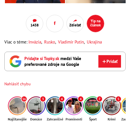
Tip na
1438
Zdieľať
článok
Viac o téme:
Invázia
,
Rusko
,
Vladimir Putin
,
Ukrajina
Pridajte si Topky.sk
medzi Vaše
Pridať
preferované zdroje na Google
Nahlásiť chybu
16
3
4
4
7
5
Najčítanejšie
Domáce
Zahraničné
Prominenti
Šport
Krimi
Zaují