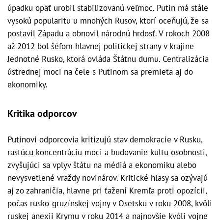
úpadku opäť urobil stabilizovanú veľmoc. Putin má stále
vysokú popularitu u mnohých Rusov, ktorí oceňujú, že sa
postavil Západu a obnovil národnú hrdosť. V rokoch 2008
až 2012 bol šéfom hlavnej politickej strany v krajine
Jednotné Rusko, ktorá ovláda Štátnu dumu. Centralizácia
ústrednej moci na čele s Putinom sa premieta aj do
ekonomiky.
Kritika odporcov
Putinovi odporcovia kritizujú stav demokracie v Rusku,
rastúcu koncentráciu moci a budovanie kultu osobnosti,
zvyšujúci sa vplyv štátu na médiá a ekonomiku alebo
nevysvetlené vraždy novinárov. Kritické hlasy sa ozývajú
aj zo zahraničia, hlavne pri ťažení Kremľa proti opozícii,
počas rusko-gruzínskej vojny v Osetsku v roku 2008, kvôli
ruskej anexii Krymu v roku 2014 a najnovšie kvôli vojne