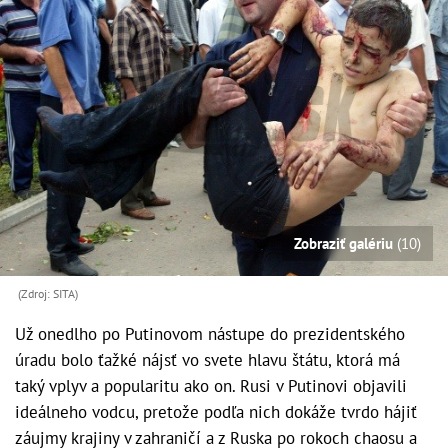
Zobraziť galériu
(10)
(Zdroj: SITA)
Už onedlho po Putinovom nástupe do prezidentského
úradu bolo ťažké nájsť vo svete hlavu štátu, ktorá má
taký vplyv a popularitu ako on. Rusi v Putinovi objavili
ideálneho vodcu, pretože podľa nich dokáže tvrdo hájiť
záujmy krajiny v zahraničí a z Ruska po rokoch chaosu a