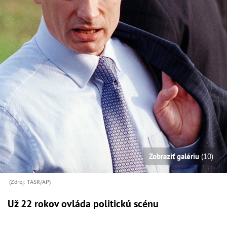
Zobraziť galériu
(10)
(Zdroj: TASR/AP)
Už 22 rokov ovláda politickú scénu