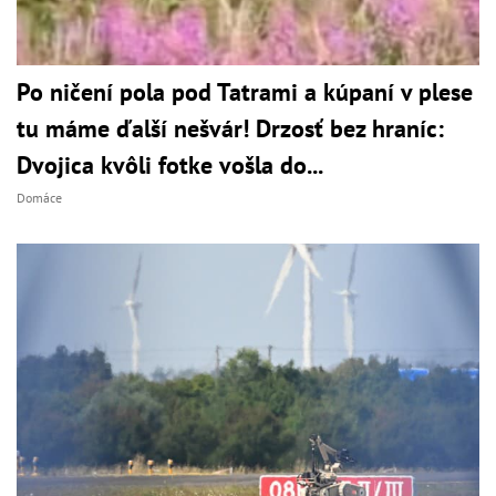
Po ničení pola pod Tatrami a kúpaní v plese
tu máme ďalší nešvár! Drzosť bez hraníc:
Dvojica kvôli fotke vošla do...
Domáce