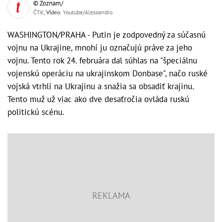
© Zoznam/
ČTK,
Video
: Youtube/Alessandro
WASHINGTON/PRAHA - Putin je zodpovedný za súčasnú
vojnu na Ukrajine, mnohí ju označujú práve za jeho
vojnu. Tento rok 24. februára dal súhlas na "špeciálnu
vojenskú operáciu na ukrajinskom Donbase", načo ruské
vojská vtrhli na Ukrajinu a snažia sa obsadiť krajinu.
Tento muž už viac ako dve desaťročia ovláda ruskú
politickú scénu.