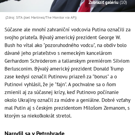
Zobraziť galériu
(10)
(Zdroj: SITA (Joel Martinez/The Monitor via AP))
Súčasne ale mnohí zahraniční vodcovia Putina označili za
svojho priateľa. Bývalý americký prezident George W.
Bush ho vítal ako "pozoruhodného vodcu", na obdiv bolo
dávané jeho priateľstvo s nemeckým kancelárom
Gerhardom Schröderom a talianskym premiérom Silviom
Berlusconim. Bývalý americký prezident Donald Trump
zase kedysi označil Putinovu priazeň za "bonus" a o
Putinovi vyhlásil, že je "fajn". A pochvalne sa o ňom
zmienil aj za súčasnej krízy, keď Putinovo počínanie
okolo Ukrajiny označil za múdre a geniálne. Dobré vzťahy
mal Putin aj s českým prezidentom Milošom Zemanom, s
ktorým sa niekoľkokrát stretol.
Narodil sa v Petrohrade