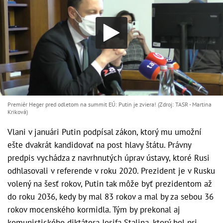
Premiér Heger pred odletom na summit EÚ: Putin je zviera! (Zdroj: TASR - Martina
Kriková)
Vlani v januári Putin podpísal zákon, ktorý mu umožní
ešte dvakrát kandidovať na post hlavy štátu. Právny
predpis vychádza z navrhnutých úprav ústavy, ktoré Rusi
odhlasovali v referende v roku 2020. Prezident je v Rusku
volený na šesť rokov, Putin tak môže byť prezidentom až
do roku 2036, kedy by mal 83 rokov a mal by za sebou 36
rokov mocenského kormidla. Tým by prekonal aj
komunistického diktátora Josifa Stalina, ktorý bol pri