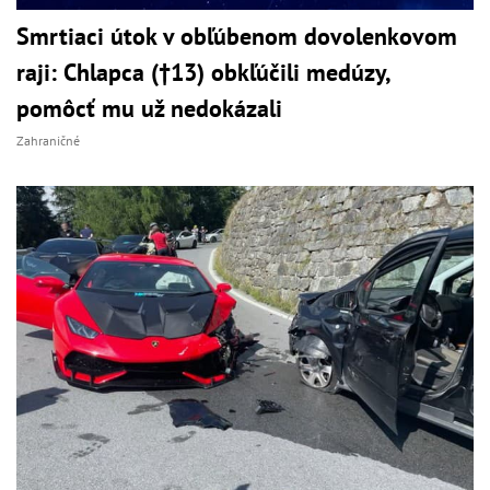
Smrtiaci útok v obľúbenom dovolenkovom
raji: Chlapca (†13) obkľúčili medúzy,
pomôcť mu už nedokázali
Zahraničné