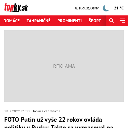
21 °C
8. august
,
Oskar
DOMÁCE
ZAHRANIČNÉ
PROMINENTI
ŠPORT
ZAUJÍMAV
18.3.2022 21:00
Topky
Zahraničné
FOTO Putin už vyše 22 rokov ovláda
politiku v Rusku: Takto sa vypracoval na