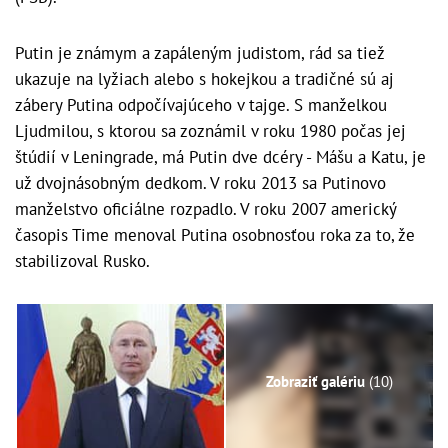
Putin je známym a zapáleným judistom, rád sa tiež
ukazuje na lyžiach alebo s hokejkou a tradičné sú aj
zábery Putina odpočívajúceho v tajge. S manželkou
Ljudmilou, s ktorou sa zoznámil v roku 1980 počas jej
štúdií v Leningrade, má Putin dve dcéry - Mášu a Katu, je
už dvojnásobným dedkom. V roku 2013 sa Putinovo
manželstvo oficiálne rozpadlo. V roku 2007 americký
časopis Time menoval Putina osobnosťou roka za to, že
stabilizoval Rusko.
Zobraziť galériu
(10)