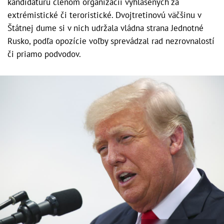
kandidatúru členom organizácií vyhlásených za
extrémistické či teroristické. Dvojtretinovú väčšinu v
Štátnej dume si v nich udržala vládna strana Jednotné
Rusko, podľa opozície voľby sprevádzal rad nezrovnalostí
či priamo podvodov.