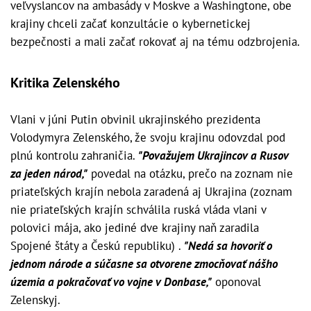
veľvyslancov na ambasády v Moskve a Washingtone, obe
krajiny chceli začať konzultácie o kybernetickej
bezpečnosti a mali začať rokovať aj na tému odzbrojenia.
Kritika Zelenského
Vlani v júni Putin obvinil ukrajinského prezidenta
Volodymyra Zelenského, že svoju krajinu odovzdal pod
plnú kontrolu zahraničia.
"Považujem Ukrajincov a Rusov
za jeden národ,"
povedal na otázku, prečo na zoznam nie
priateľských krajín nebola zaradená aj Ukrajina (zoznam
nie priateľských krajín schválila ruská vláda vlani v
polovici mája, ako jediné dve krajiny naň zaradila
Spojené štáty a Českú republiku) .
"Nedá sa hovoriť o
jednom národe a súčasne sa otvorene zmocňovať nášho
územia a pokračovať vo vojne v Donbase,"
oponoval
Zelenskyj.