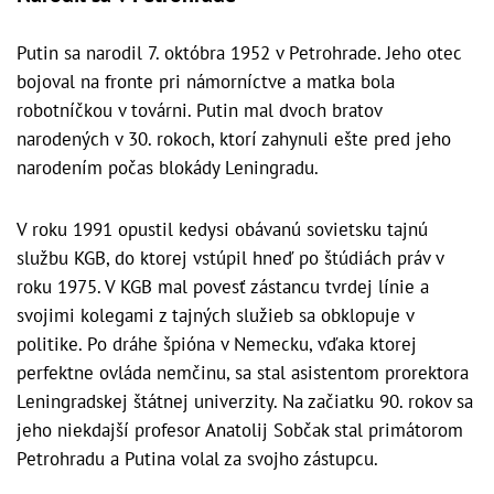
Putin sa narodil 7. októbra 1952 v Petrohrade. Jeho otec
bojoval na fronte pri námorníctve a matka bola
robotníčkou v továrni. Putin mal dvoch bratov
narodených v 30. rokoch, ktorí zahynuli ešte pred jeho
narodením počas blokády Leningradu.
V roku 1991 opustil kedysi obávanú sovietsku tajnú
službu KGB, do ktorej vstúpil hneď po štúdiách práv v
roku 1975. V KGB mal povesť zástancu tvrdej línie a
svojimi kolegami z tajných služieb sa obklopuje v
politike. Po dráhe špióna v Nemecku, vďaka ktorej
perfektne ovláda nemčinu, sa stal asistentom prorektora
Leningradskej štátnej univerzity. Na začiatku 90. rokov sa
jeho niekdajší profesor Anatolij Sobčak stal primátorom
Petrohradu a Putina volal za svojho zástupcu.