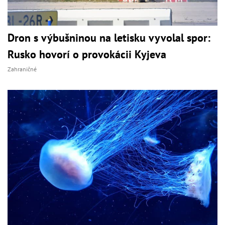
Dron s výbušninou na letisku vyvolal spor:
Rusko hovorí o provokácii Kyjeva
Zahraničné