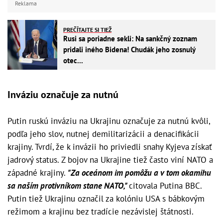
Reklama
PREČÍTAJTE SI TIEŽ
Rusi sa poriadne sekli: Na sankčný zoznam
pridali iného Bidena! Chudák jeho zosnulý
otec...
Inváziu označuje za nutnú
Putin ruskú inváziu na Ukrajinu označuje za nutnú kvôli,
podľa jeho slov, nutnej demilitarizácii a denacifikácii
krajiny. Tvrdí, že k invázii ho priviedli snahy Kyjeva získať
jadrový status. Z bojov na Ukrajine tiež často viní NATO a
západné krajiny.
"Za oceánom im pomôžu a v tom okamihu
sa naším protivníkom stane NATO,"
citovala Putina BBC.
Putin tiež Ukrajinu označil za kolóniu USA s bábkovým
režimom a krajinu bez tradície nezávislej štátnosti.