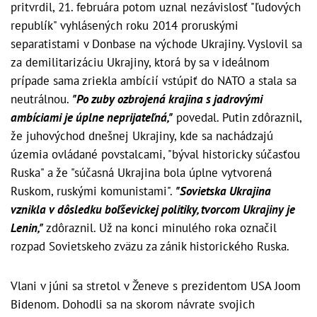
pritvrdil, 21. februára potom uznal nezávislosť "ľudových
republík" vyhlásených roku 2014 proruskými
separatistami v Donbase na východe Ukrajiny. Vyslovil sa
za demilitarizáciu Ukrajiny, ktorá by sa v ideálnom
prípade sama zriekla ambícií vstúpiť do NATO a stala sa
neutrálnou.
"Po zuby ozbrojená krajina s jadrovými
ambíciami je úplne neprijateľná,"
povedal. Putin zdôraznil,
že juhovýchod dnešnej Ukrajiny, kde sa nachádzajú
územia ovládané povstalcami, "býval historicky súčasťou
Ruska" a že "súčasná Ukrajina bola úplne vytvorená
Ruskom, ruskými komunistami".
"Sovietska Ukrajina
vznikla v dôsledku boľševickej politiky, tvorcom Ukrajiny je
Lenin,"
zdôraznil. Už na konci minulého roka označil
rozpad Sovietskeho zväzu za zánik historického Ruska.
Vlani v júni sa stretol v Ženeve s prezidentom USA Joom
Bidenom. Dohodli sa na skorom návrate svojich