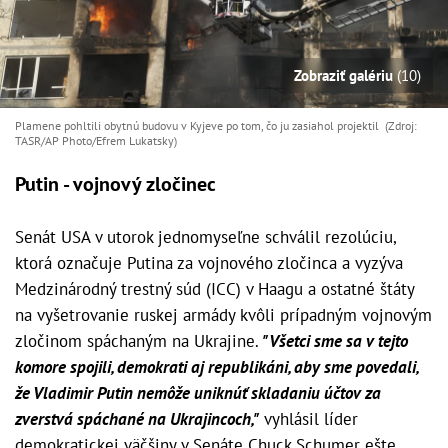
Zobraziť galériu
(10)
Plamene pohltili obytnú budovu v Kyjeve po tom, čo ju zasiahol projektil (Zdroj:
TASR/AP Photo/Efrem Lukatsky)
Putin - vojnový zločinec
Senát USA v utorok jednomyseľne schválil rezolúciu,
ktorá označuje Putina za vojnového zločinca a vyzýva
Medzinárodný trestný súd (ICC) v Haagu a ostatné štáty
na vyšetrovanie ruskej armády kvôli prípadným vojnovým
zločinom spáchaným na Ukrajine.
"Všetci sme sa v tejto
komore spojili, demokrati aj republikáni, aby sme povedali,
že Vladimir Putin nemôže uniknúť skladaniu účtov za
zverstvá spáchané na Ukrajincoch,"
vyhlásil líder
demokratickej väčšiny v Senáte Chuck Schumer ešte