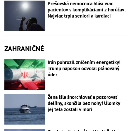
Prešovská nemocnica hlási viac
pacientov s komplikáciami z horúčav:
Najviac trpia seniori a kardiaci
ZAHRANIČNÉ
Irán pohrozil zničením energetiky!
Trump napokon odvolal plánovaný
úder
Žena išla šnorchlovať a pozorovať
delfíny, skončila bez nohy! Úlomky
jej tela zostali v mori