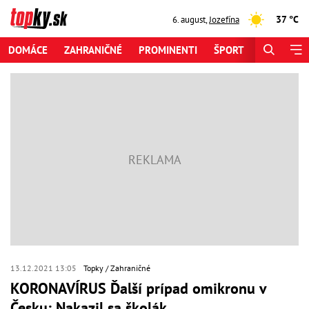
37 °C
6. august
,
Jozefína
DOMÁCE
ZAHRANIČNÉ
PROMINENTI
ŠPORT
ZAUJÍMAV
13.12.2021 13:05
Topky
Zahraničné
KORONAVÍRUS Ďalší prípad omikronu v
Česku: Nakazil sa školák