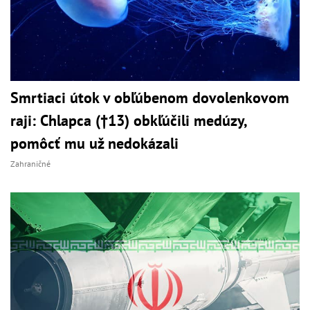
Smrtiaci útok v obľúbenom dovolenkovom
raji: Chlapca (†13) obkľúčili medúzy,
pomôcť mu už nedokázali
Zahraničné