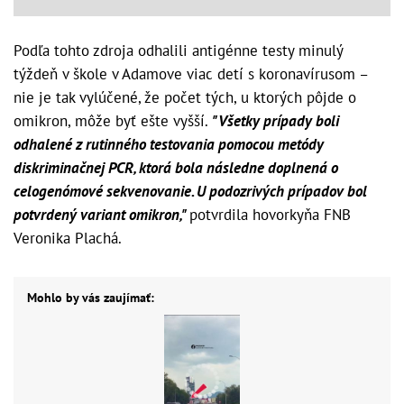
Podľa tohto zdroja odhalili antigénne testy minulý
týždeň v škole v Adamove viac detí s koronavírusom –
nie je tak vylúčené, že počet tých, u ktorých pôjde o
omikron, môže byť ešte vyšší.
"Všetky prípady boli
odhalené z rutinného testovania pomocou metódy
diskriminačnej PCR, ktorá bola následne doplnená o
celogenómové sekvenovanie. U podozrivých prípadov bol
potvrdený variant omikron,"
potvrdila hovorkyňa FNB
Veronika Plachá.
Mohlo by vás zaujímať: