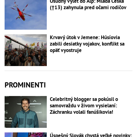
Osudný výlet do Álp: Mladá Češka
(†13) zahynula pred očami rodičov
Krvavý útok v Jemene: Húsíovia
zabili desiatky vojakov, konflikt sa
opäť vyostruje
PROMINENTI
Celebritný blogger sa pokúsil o
samovraždu v živom vysielaní:
Záchranku volali fanúšikovia!
Úspešný Slovák chystá veľké novinky: