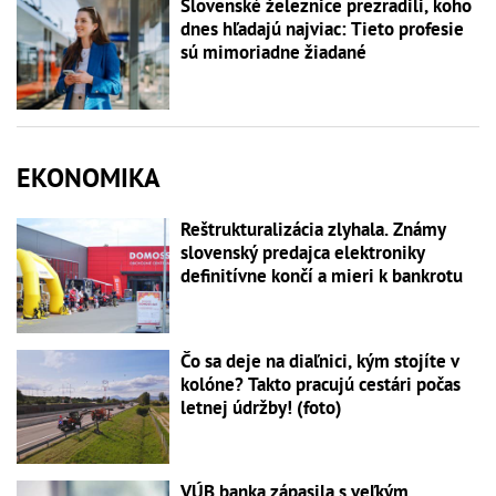
Slovenské železnice prezradili, koho
dnes hľadajú najviac: Tieto profesie
sú mimoriadne žiadané
EKONOMIKA
Reštrukturalizácia zlyhala. Známy
slovenský predajca elektroniky
definitívne končí a mieri k bankrotu
Čo sa deje na diaľnici, kým stojíte v
kolóne? Takto pracujú cestári počas
letnej údržby! (foto)
VÚB banka zápasila s veľkým