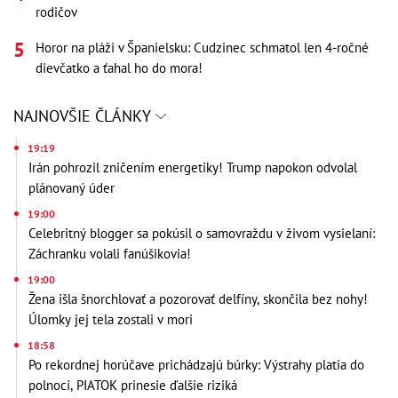
rodičov
Horor na pláži v Španielsku: Cudzinec schmatol len 4-ročné
dievčatko a ťahal ho do mora!
NAJNOVŠIE ČLÁNKY
19:19
Irán pohrozil zničením energetiky! Trump napokon odvolal
plánovaný úder
19:00
Celebritný blogger sa pokúsil o samovraždu v živom vysielaní:
Záchranku volali fanúšikovia!
19:00
Žena išla šnorchlovať a pozorovať delfíny, skončila bez nohy!
Úlomky jej tela zostali v mori
18:58
Po rekordnej horúčave prichádzajú búrky: Výstrahy platia do
polnoci, PIATOK prinesie ďalšie riziká