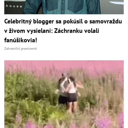
Celebritný blogger sa pokúsil o samovraždu
v živom vysielaní: Záchranku volali
fanúšikovia!
Zahraniční prominenti