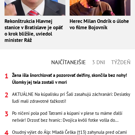
Rekonštrukcia Hlavnej
Herec Milan Ondrík o úlohe
stanice v Bratislave je opäť
vo filme Bojovník
o krok bližšie, uviedol
minister Ráž
NAJČÍTANEJŠIE
3 DNI
TÝŽDEŇ
Žena išla šnorchlovať a pozorovať delfíny, skončila bez nohy!
Úlomky jej tela zostali v mori
AKTUÁLNE Na kúpalisku pri Šali zasahujú záchranári: Desiatky
ľudí mali zdravotné ťažkosti!
Po ničení pola pod Tatrami a kúpaní v plese tu máme ďalší
nešvár! Drzosť bez hraníc: Dvojica kvôli fotke vošla do...
Osudný výlet do Álp: Mladá Češka (†13) zahynula pred očami