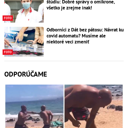
štúdiu: Dobré správy o omikrone,
všetko je zrejme inak!
FOTO
Odborníci z Dát bez pátosu: Návrat ku
covid automatu? Musíme ale
niektoré veci zmeniť
FOTO
ODPORÚČAME