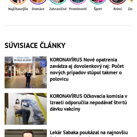
Najčítanejšie
Domáce
Zahraničné
Prominenti
Šport
Krimi
Zaují
SÚVISIACE ČLÁNKY
KORONAVÍRUS Nové opatrenia
zavádza aj dovolenkový raj: Počet
nových prípadov stúpol takmer o
polovicu
KORONAVÍRUS Očkovacia komisia v
Izraeli odporučila nepodávať štvrtú
dávku vakcíny
Lekár Sabaka poukázal na najnovšiu