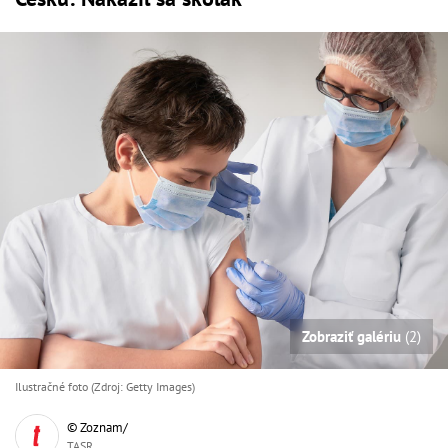
Zobraziť galériu
(2)
Ilustračné foto (Zdroj: Getty Images)
© Zoznam/
TASR