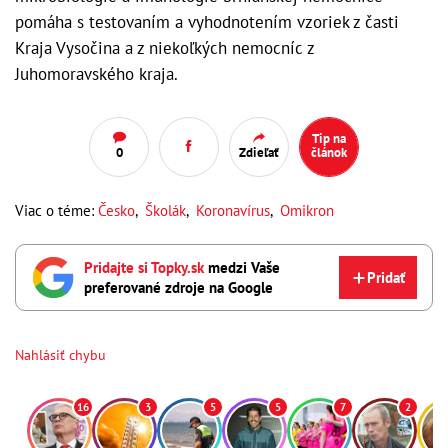
pomáha s testovaním a vyhodnotením vzoriek z časti
Kraja Vysočina a z niekoľkých nemocníc z
Juhomoravského kraja.
Tip na
0
Zdieľať
článok
Viac o téme:
Česko
,
Školák
,
Koronavírus
,
Omikron
Pridajte si Topky.sk
medzi Vaše
Pridať
preferované zdroje na Google
Nahlásiť chybu
16
3
5
5
7
2