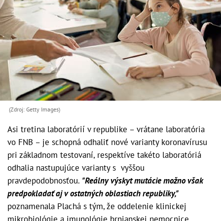
(Zdroj: Getty Images)
Asi tretina laboratórií v republike – vrátane laboratória
vo FNB – je schopná odhaliť nové varianty koronavírusu
pri základnom testovaní, respektíve takéto laboratóriá
odhalia nastupujúce varianty s vyššou
pravdepodobnosťou.
"
Reálny výskyt mutácie možno však
predpokladať aj v ostatných oblastiach republiky,"
poznamenala Plachá s tým, že oddelenie klinickej
mikrobiológie a imunológie brnianskej nemocnice