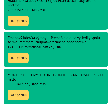
Hľadáme zváračov CO₂ (135) do Francúzska | Ubytovanie
zdarma
CHRISTAL s. r. o., Francúzsko
Pozri ponuku
Zmenový líder/ka výroby – Premeň ciele na výsledky spolu
so svojím tímom. Zaujímavé finančné ohodnotenie.
TRANSFER International Staff k.s., Nitra
Pozri ponuku
MONTÉR OCEĽOVÝCH KONŠTRUKCIÍ - FRANCÚZSKO - 3 600
netto
CHRISTAL s. r. o., Francúzsko
Pozri ponuku