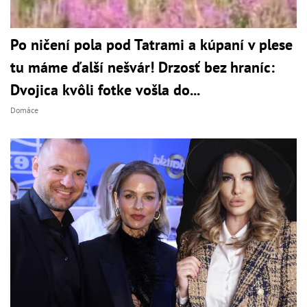
Po ničení pola pod Tatrami a kúpaní v plese
tu máme ďalší nešvár! Drzosť bez hraníc:
Dvojica kvôli fotke vošla do...
Domáce