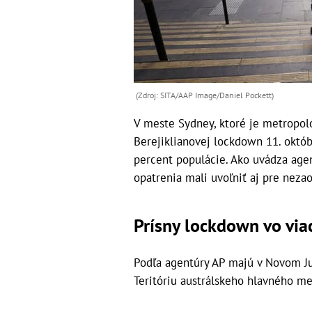
(Zdroj: SITA/AAP Image/Daniel Pockett)
V meste Sydney, ktoré je metropol
Berejiklianovej lockdown 11. októ
percent populácie. Ako uvádza age
opatrenia mali uvoľniť aj pre nez
Prísny lockdown vo vi
Podľa agentúry AP majú v Novom J
Teritóriu austrálskeho hlavného mes