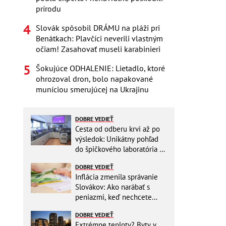
prírodu
Slovák spôsobil DRÁMU na pláži pri
Benátkach: Plavčíci neverili vlastným
očiam! Zasahovať museli karabinieri
Šokujúce ODHALENIE: Lietadlo, ktoré
ohrozoval dron, bolo napakované
muníciou smerujúcej na Ukrajinu
DOBRE VEDIEŤ
Cesta od odberu krvi až po
výsledok: Unikátny pohľad
do špičkového laboratória na
Slovensku
DOBRE VEDIEŤ
Inflácia zmenila správanie
Slovákov: Ako narábať s
peniazmi, keď nechcete
zbytočne riskovať?
DOBRE VEDIEŤ
Extrémne teploty? Byty v