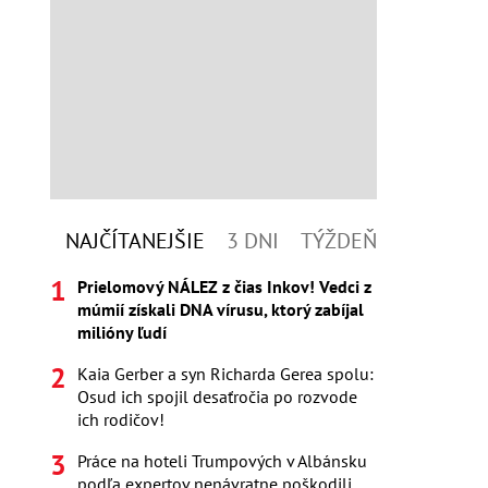
NAJČÍTANEJŠIE
3 DNI
TÝŽDEŇ
Prielomový NÁLEZ z čias Inkov! Vedci z
múmií získali DNA vírusu, ktorý zabíjal
milióny ľudí
Kaia Gerber a syn Richarda Gerea spolu:
Osud ich spojil desaťročia po rozvode
ich rodičov!
Práce na hoteli Trumpových v Albánsku
podľa expertov nenávratne poškodili