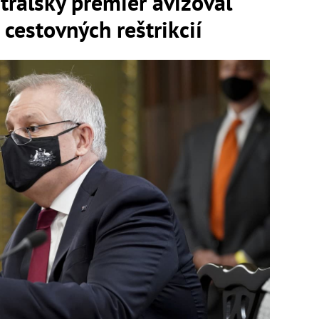
álsky premiér avizoval
 cestovných reštrikcií