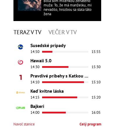
Bola som milenkou ženatého
muža: To, že má manželku, mi
nevadilo, hrozbou sa stala táto
žena
TERAZ V TV
VEČER V TV
Susedské prípady
14:50
15:55
Hawaii 5.0
14:30
15:30
Pravdivé príbehy s Katkou Brychtovou
14:10
15:10
Keď kvitne láska
14:15
15:20
Bajkeri
14:00
16:05
Navoľ stanice
Celý program