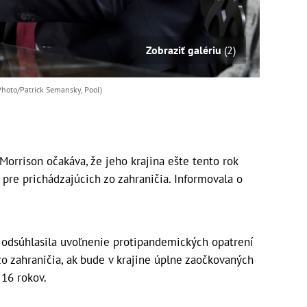
Zobraziť galériu
(2)
 Photo/Patrick Semansky, Pool)
Morrison očakáva, že jeho krajina ešte tento rok
 pre prichádzajúcich zo zahraničia. Informovala o
P odsúhlasila uvoľnenie protipandemických opatrení
zo zahraničia, ak bude v krajine úplne zaočkovaných
ích ako 16 rokov.