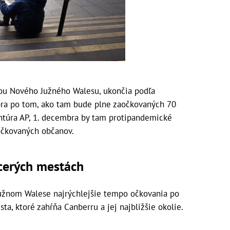
ou Nového Južného Walesu, ukončia podľa
bra po tom, ako tam bude plne zaočkovaných 70
ntúra AP, 1. decembra by tam protipandemické
aočkovaných občanov.
acerých mestách
užnom Walese najrýchlejšie tempo očkovania po
ta, ktoré zahŕňa Canberru a jej najbližšie okolie.