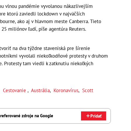
eťou vlnou pandémie vyvolanou nákazlivejším
re ktorú zaviedli lockdown v najväčších
bourne, ako aj v hlavnom meste Canberra. Tieto
o 25 miliónov ľudí, píše agentúra Reuters.
voriť na dva týždne staveniská pre šírenie
otníkmi vyvolali niekoľkodňové protesty v druhom
 Protesty tam viedli k zatknutiu niekoľkých
,
Cestovanie
,
Austrália
,
Koronavírus
,
Scott
referované zdroje na Google
Pridať