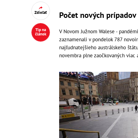
Počet nových prípadov 
Zdieľať
Tip na
V Novom Južnom Walese - pandémio
článok
zaznamenali v pondelok 787 novoin
najľudnatejšieho austrálskeho štát
novembra plne zaočkovaných viac ak