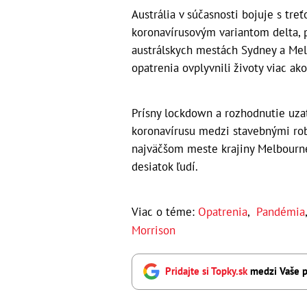
Austrália v súčasnosti bojuje s tr
koronavírusovým variantom delta, p
austrálskych mestách Sydney a Mel
opatrenia ovplyvnili životy viac ak
Prísny lockdown a rozhodnutie uzat
koronavírusu medzi stavebnými rob
najväčšom meste krajiny Melbourne.
desiatok ľudí.
Viac o téme:
Opatrenia
,
Pandémia
Morrison
Pridajte si Topky.sk
medzi Vaše p