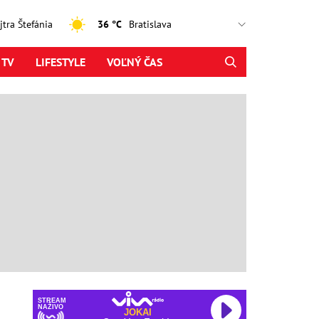
ajtra Štefánia
36 °C
 TV
LIFESTYLE
VOĽNÝ ČAS
STREAM
NAŽIVO
JOKAI