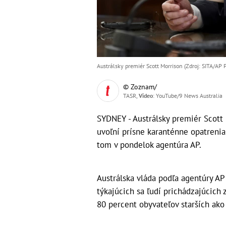
Austrálsky premiér Scott Morrison (Zdroj: SITA/AP
© Zoznam/
TASR,
Video
: YouTube/9 News Australia
SYDNEY - Austrálsky premiér Scott 
uvoľní prísne karanténne opatrenia
tom v pondelok agentúra AP.
Austrálska vláda podľa agentúry A
týkajúcich sa ľudí prichádzajúcich 
80 percent obyvateľov starš