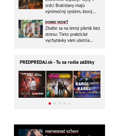
srdci Bratislavy majú
výnimočný systém, ktorý
ešte aj šetrí náklady
DOBRE VEDIEŤ
Zbaľte sa na letný piknik bez
stresu: Tieto praktické
vychytávky vám ušetria
miesto v batohu!
PREDPREDAJ
.sk - Tu sa rodia zážitky
PARTNERSKÉ VZŤAHY