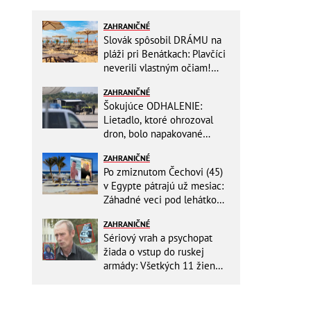
ZAHRANIČNÉ
Slovák spôsobil DRÁMU na
pláži pri Benátkach: Plavčíci
neverili vlastným očiam!
Zasahovať museli karabinieri
ZAHRANIČNÉ
Šokujúce ODHALENIE:
Lietadlo, ktoré ohrozoval
dron, bolo napakované
muníciou smerujúcej na
ZAHRANIČNÉ
Ukrajinu
Po zmiznutom Čechovi (45)
v Egypte pátrajú už mesiac:
Záhadné veci pod lehátkom,
stratené záznamy aj zmena
ZAHRANIČNÉ
vypovede
Sériový vrah a psychopat
žiada o vstup do ruskej
armády: Všetkých 11 žien
ZABIL rovnakým spôsobom!