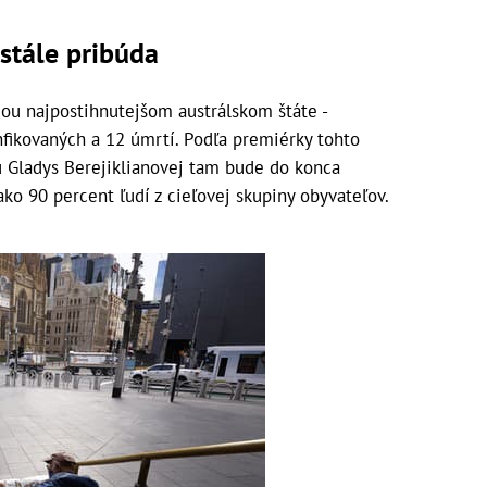
stále pribúda
u najpostihnutejšom austrálskom štáte -
fikovaných a 12 úmrtí. Podľa premiérky tohto
u Gladys Berejiklianovej tam bude do konca
o 90 percent ľudí z cieľovej skupiny obyvateľov.