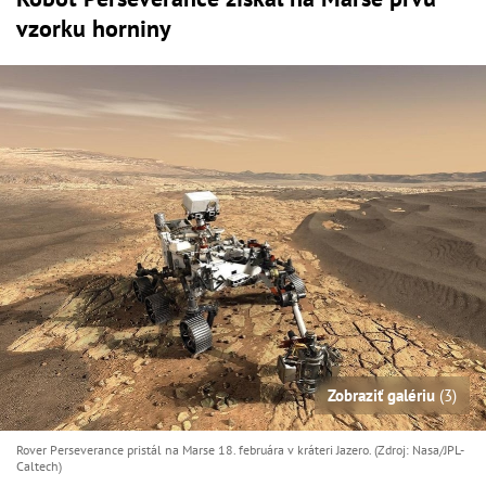
vzorku horniny
Zobraziť galériu
(3)
Rover Perseverance pristál na Marse 18. februára v kráteri Jazero. (Zdroj: Nasa/JPL-
Caltech)