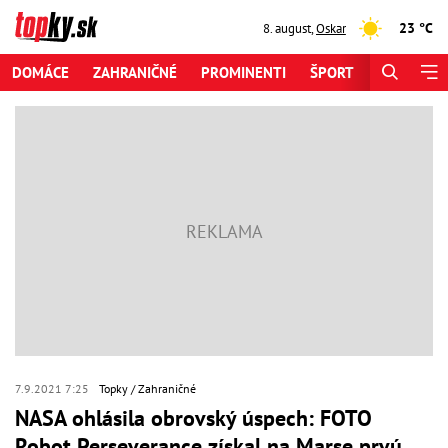
23 °C
8. august
,
Oskar
DOMÁCE
ZAHRANIČNÉ
PROMINENTI
ŠPORT
ZAUJÍMAV
7.9.2021 7:25
Topky
Zahraničné
NASA ohlásila obrovský úspech: FOTO
Robot Perseverance získal na Marse prvú