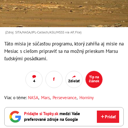
(Zdroj: SITA/NASA/JPL-Caltech/ASU/MSSS via AP, File)
Táto misia je súčasťou programu, ktorý zahŕňa aj misie na
Mesiac s cieľom pripraviť sa na možný prieskum Marsu
ľudskými posádkami.
Tip na
4
Zdieľať
článok
Viac o téme:
NASA
,
Mars
,
Perseverance
,
Horniny
Pridajte si Topky.sk
medzi Vaše
Pridať
preferované zdroje na Google