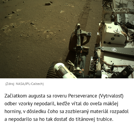
(Zdroj: NASA/JPL-Caltech)
Začiatkom augusta sa roveru Perseverance (Vytrvalosť)
odber vzorky nepodaril, keďže vŕtal do oveľa mäkšej
horniny, v dôsledku čoho sa zozbieraný materiál rozpadol
a nepodarilo sa ho tak dostať do titánovej trubice.