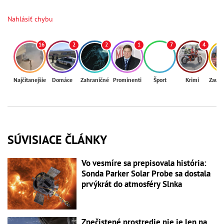
Nahlásiť chybu
16
2
2
1
7
4
Najčítanejšie
Domáce
Zahraničné
Prominenti
Šport
Krimi
Zaují
SÚVISIACE ČLÁNKY
Vo vesmíre sa prepisovala história:
Sonda Parker Solar Probe sa dostala
prvýkrát do atmosféry Slnka
Znečistené prostredie nie je len na