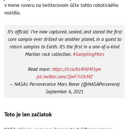
v mene roveru na twitterovom účte tohto robotického
vozidla.
It’s official: I’ve now captured, sealed, and stored the first
core sample ever drilled on another planet, in a quest to
return samples to Earth. It’s the first in a one-of-a-kind
Martian rock collection.
#SamplingMars
Read more:
https://t.co/bs4Hd4Fzyw
pic.twitter.com/2jwF7cOcMZ
— NASA's Perseverance Mars Rover (@NASAPersevere)
September 6, 2021
Toto je len začiatok