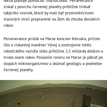
NASA plánuje pomocou "marsochodu" Perseverance
získať z povrchu červenej planéty približne tridsať
takýchto vzoriek, ktoré by mali byť prostredníctvom
viacerých misií prepravené na Zem do zhruba desiatich
rokov.
Perseverance pristál na Marse koncom februára, pričom
išlo o riskantný manéver. Vývoj a zostrojenie tohto
robotického vozidla stálo približne 2,5 miliardy dolárov a
trvalo osem rokov. Poslaním roveru na Marse je pátrať po
stopách mikroorganizmov a skúmať geológiu a podnebie
červenej planéty.