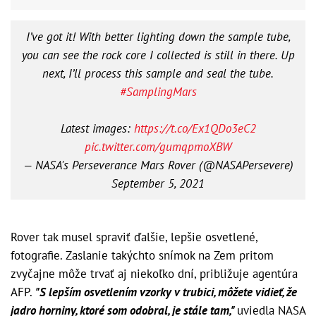
I’ve got it! With better lighting down the sample tube,
you can see the rock core I collected is still in there. Up
next, I’ll process this sample and seal the tube.
#SamplingMars
Latest images:
https://t.co/Ex1QDo3eC2
pic.twitter.com/gumqpmoXBW
— NASA's Perseverance Mars Rover (@NASAPersevere)
September 5, 2021
Rover tak musel spraviť ďalšie, lepšie osvetlené,
fotografie. Zaslanie takýchto snímok na Zem pritom
zvyčajne môže trvať aj niekoľko dní, približuje agentúra
AFP.
"S lepším osvetlením vzorky v trubici, môžete vidieť, že
jadro horniny, ktoré som odobral, je stále tam,"
uviedla NASA