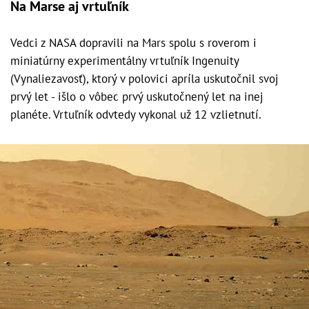
Na Marse aj vrtuľník
Vedci z NASA dopravili na Mars spolu s roverom i
miniatúrny experimentálny vrtuľník Ingenuity
(Vynaliezavosť), ktorý v polovici apríla uskutočnil svoj
prvý let - išlo o vôbec prvý uskutočnený let na inej
planéte. Vrtuľník odvtedy vykonal už 12 vzlietnutí.