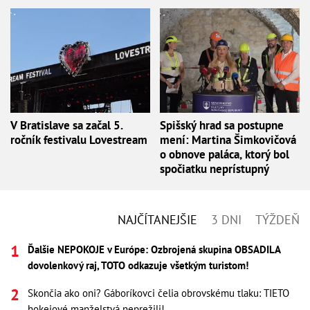
V Bratislave sa začal 5.
Spišský hrad sa postupne
ročník festivalu Lovestream
mení: Martina Šimkovičová
o obnove paláca, ktorý bol
spočiatku neprístupný
NAJČÍTANEJŠIE
3 DNI
TÝŽDEŇ
Ďalšie NEPOKOJE v Európe: Ozbrojená skupina OBSADILA
dovolenkový raj, TOTO odkazuje všetkým turistom!
Skončia ako oni? Gáboríkovci čelia obrovskému tlaku: TIETO
hokejové manželstvá neprežili!