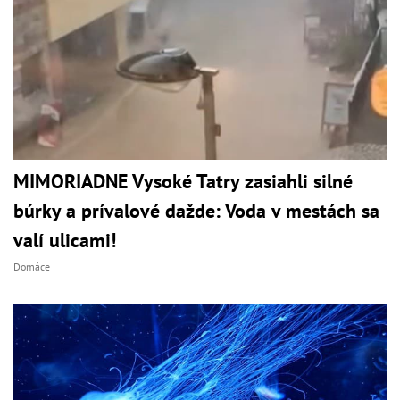
MIMORIADNE Vysoké Tatry zasiahli silné
búrky a prívalové dažde: Voda v mestách sa
valí ulicami!
Domáce