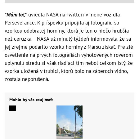
"Mám to!,"
uviedla NASA na Twitteri v mene vozidla
Perseverance. K príspevku pripojila aj fotografiu so
vzorkou odobratej horniny, ktorá je len o niečo hrubšia
než ceruzka. NASA už minulý týždeň informovala, že sa
jej zrejme podarilo vzorku horniny z Marsu získať. Pre zlé
osvetlenie na prvých fotografiách vyhotovených roverom
uplynulú stredu si však riadiaci tím nebol celkom istý, že
vzorka uložená v trubici, ktorú bolo na záberoch vidno,
zostala neporušená.
Mohlo by vás zaujímať: