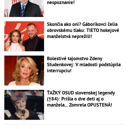
nespoznanie!
Skončia ako oni? Gáboríkovci čelia
obrovskému tlaku: TIETO hokejové
manželstvá neprežili!
Bolestivé tajomstvo Zdeny
Studenkovej: V mladosti podstúpila
interrupciu!
ŤAŽKÝ OSUD slovenskej legendy
(†84): Prišla o dve deti aj o
manžela... Zomrela OPUSTENÁ!