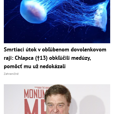
Smrtiaci útok v obľúbenom dovolenkovom
raji: Chlapca (†13) obkľúčili medúzy,
pomôcť mu už nedokázali
Zahraničné