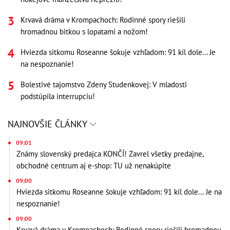
Krvavá dráma v Krompachoch: Rodinné spory riešili
hromadnou bitkou s lopatami a nožom!
Hviezda sitkomu Roseanne šokuje vzhľadom: 91 kíl dole... Je
na nespoznanie!
Bolestivé tajomstvo Zdeny Studenkovej: V mladosti
podstúpila interrupciu!
NAJNOVŠIE ČLÁNKY
09:01
Známy slovenský predajca KONČÍ! Zavrel všetky predajne,
obchodné centrum aj e-shop: TU už nenakúpite
09:00
Hviezda sitkomu Roseanne šokuje vzhľadom: 91 kíl dole... Je na
nespoznanie!
09:00
Krvavá dráma v Krompachoch: Rodinné spory riešili hromadnou