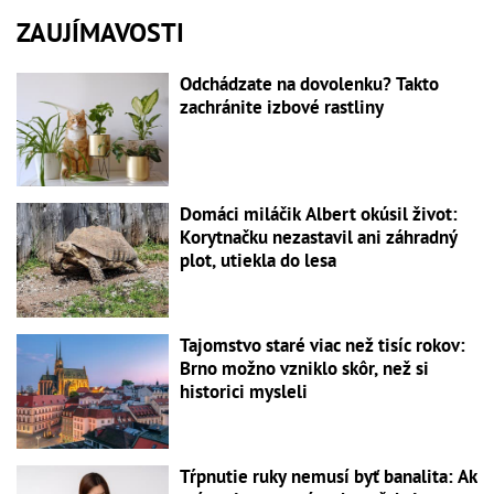
ZAUJÍMAVOSTI
Odchádzate na dovolenku? Takto
zachránite izbové rastliny
Domáci miláčik Albert okúsil život:
Korytnačku nezastavil ani záhradný
plot, utiekla do lesa
Tajomstvo staré viac než tisíc rokov:
Brno možno vzniklo skôr, než si
historici mysleli
Tŕpnutie ruky nemusí byť banalita: Ak