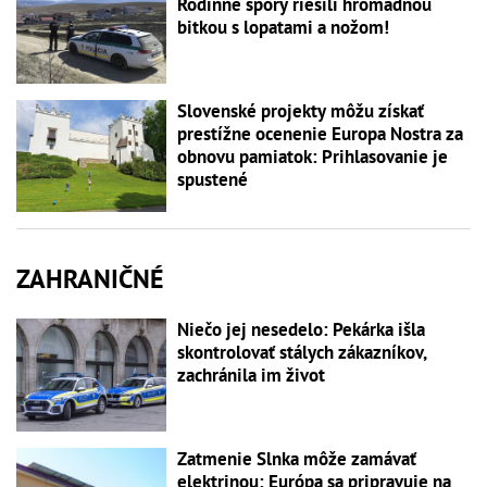
Rodinné spory riešili hromadnou
bitkou s lopatami a nožom!
Slovenské projekty môžu získať
prestížne ocenenie Europa Nostra za
obnovu pamiatok: Prihlasovanie je
spustené
ZAHRANIČNÉ
Niečo jej nesedelo: Pekárka išla
skontrolovať stálych zákazníkov,
zachránila im život
Zatmenie Slnka môže zamávať
elektrinou: Európa sa pripravuje na