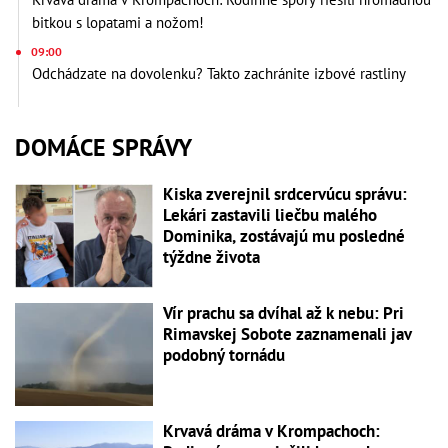
bitkou s lopatami a nožom!
09:00
Odchádzate na dovolenku? Takto zachránite izbové rastliny
DOMÁCE SPRÁVY
Kiska zverejnil srdcervúcu správu:
Lekári zastavili liečbu malého
Dominika, zostávajú mu posledné
týždne života
Vír prachu sa dvíhal až k nebu: Pri
Rimavskej Sobote zaznamenali jav
podobný tornádu
Krvavá dráma v Krompachoch: