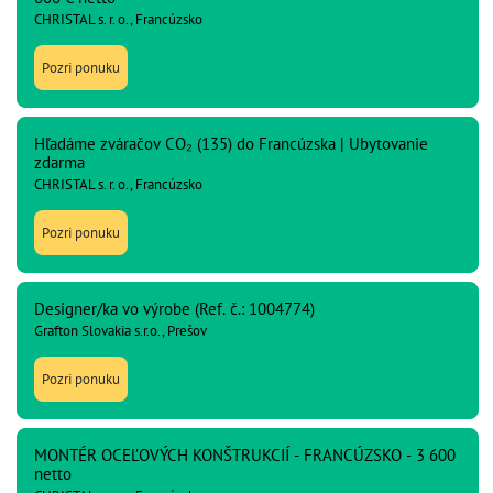
CHRISTAL s. r. o., Francúzsko
Pozri ponuku
Hľadáme zváračov CO₂ (135) do Francúzska | Ubytovanie
zdarma
CHRISTAL s. r. o., Francúzsko
Pozri ponuku
Designer/ka vo výrobe (Ref. č.: 1004774)
Grafton Slovakia s.r.o., Prešov
Pozri ponuku
MONTÉR OCEĽOVÝCH KONŠTRUKCIÍ - FRANCÚZSKO - 3 600
netto