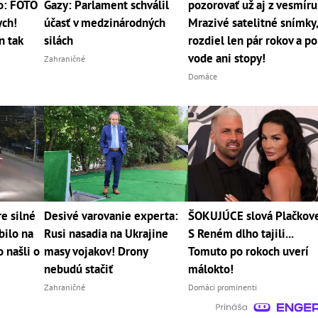
ko: FOTO
Gazy: Parlament schválil
pozorovať už aj z vesmíru
ych!
účasť v medzinárodných
Mrazivé satelitné snímky
n tak
silách
rozdiel len pár rokov a po
vode ani stopy!
Zahraničné
Domáce
e silné
Desivé varovanie experta:
ŠOKUJÚCE slová Plačkove
bilo na
Rusi nasadia na Ukrajine
S Reném dlho tajili...
 našli o
masy vojakov! Drony
Tomuto po rokoch uverí
nebudú stačiť
málokto!
Zahraničné
Domáci prominenti