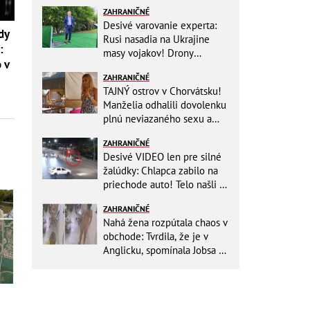
ZAHRANIČNÉ
Desivé varovanie experta:
dy
Rusi nasadia na Ukrajine
:
masy vojakov! Drony
 v
nebudú stačiť
ZAHRANIČNÉ
TAJNÝ ostrov v Chorvátsku!
Manželia odhalili dovolenku
plnú neviazaného sexu a
pikatné detaily
ZAHRANIČNÉ
Desivé VIDEO len pre silné
žalúdky: Chlapca zabilo na
priechode auto! Telo našli o
150 metrov ďalej
ZAHRANIČNÉ
Nahá žena rozpútala chaos v
obchode: Tvrdila, že je v
Anglicku, spomínala Jobsa aj
amfetamín