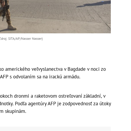
droj: SITA/AP/Nasser Nasser)
eko amerického veľvyslanectva v Bagdade v noci zo
a AFP s odvolaním sa na irackú armádu.
útokoch dronmi a raketovom ostreľovaní základní, v
dnotky. Podľa agentúry AFP je zodpovednosť za útoky
ým skupinám.