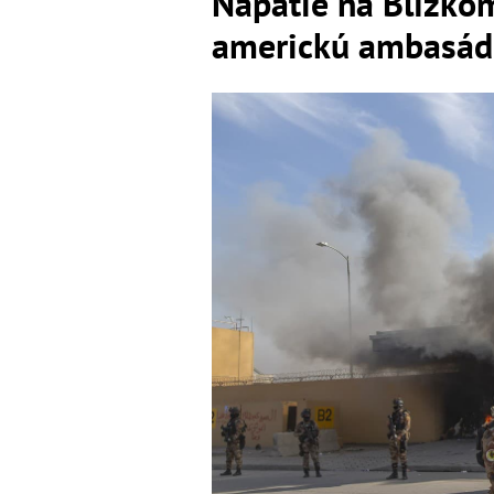
Napätie na Blízko
americkú ambasádu 