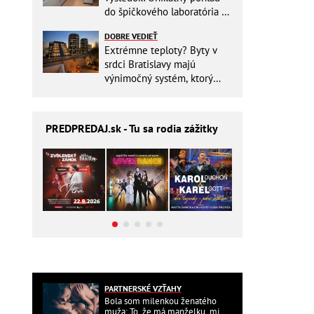
do špičkového laboratória na
Slovensku
DOBRE VEDIEŤ
Extrémne teploty? Byty v
srdci Bratislavy majú
výnimočný systém, ktorý
ešte aj šetrí náklady
PREDPREDAJ
.sk - Tu sa rodia zážitky
PARTNERSKÉ VZŤAHY
Bola som milenkou ženatého
muža: To, že má manželku, mi