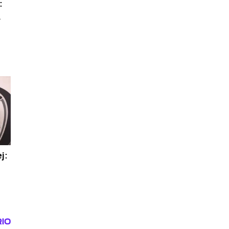
:
,
j: