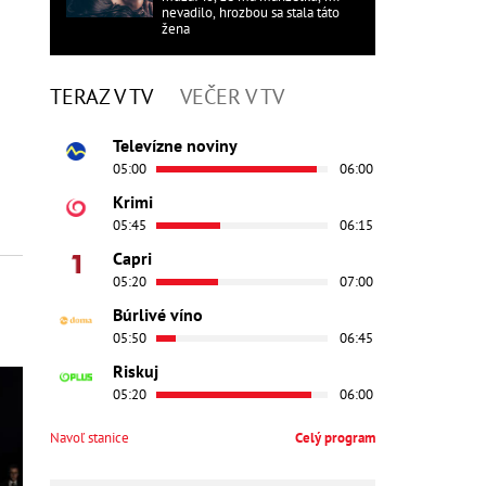
nevadilo, hrozbou sa stala táto
žena
TERAZ V TV
VEČER V TV
Televízne noviny
05:00
06:00
Krimi
05:45
06:15
Capri
05:20
07:00
Búrlivé víno
05:50
06:45
Riskuj
05:20
06:00
Navoľ stanice
Celý program