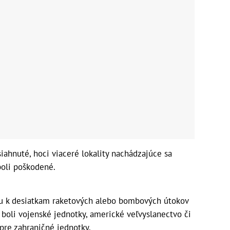
ahnuté, hoci viaceré lokality nachádzajúce sa
oli poškodené.
aku k desiatkam raketových alebo bombových útokov
 boli vojenské jednotky, americké veľvyslanectvo či
 pre zahraničné jednotky.