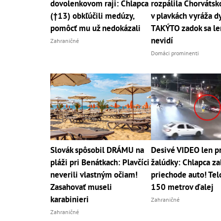
dovolenkovom raji: Chlapca
rozpálila Chorváts
(†13) obkľúčili medúzy,
v plavkách vyráža d
pomôcť mu už nedokázali
TAKÝTO zadok sa le
nevidí
Zahraničné
Domáci prominenti
Slovák spôsobil DRÁMU na
Desivé VIDEO len pr
pláži pri Benátkach: Plavčíci
žalúdky: Chlapca za
neverili vlastným očiam!
priechode auto! Telo
Zasahovať museli
150 metrov ďalej
karabinieri
Zahraničné
Zahraničné