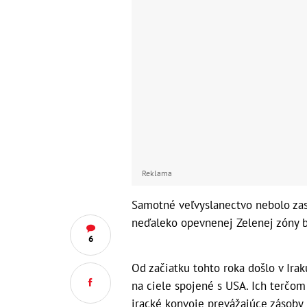
Reklama
Samotné veľvyslanectvo nebolo zasi
neďaleko opevnenej Zelenej zóny b
6
Od začiatku tohto roka došlo v Ir
na ciele spojené s USA. Ich terčom
iracké konvoje prevážajúce zásoby