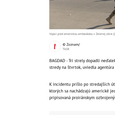
Vojaci pred americkou ambasádou v Zelenej zóne (Z
© Zoznam/
TASR
BAGDAD - Tri strely dopadli neďal
stredy na štvrtok, uviedla agentúr
K incidentu prišlo po stredajších 
ktorých sa nachádzajú americké je
pripisovaná proiránskym ozbrojen