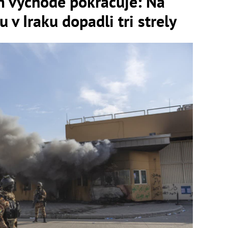
m východe pokračuje: Na
v Iraku dopadli tri strely