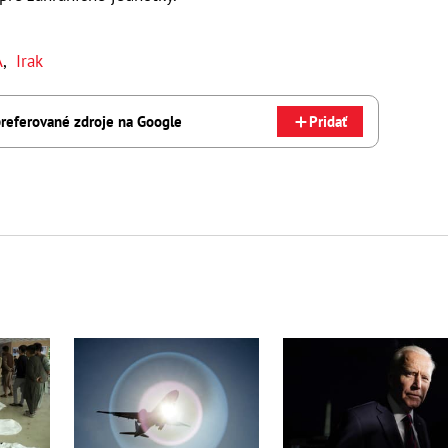
A
,
Irak
referované zdroje na Google
Pridať