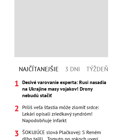
NAJČÍTANEJŠIE
3 DNI
TÝŽDEŇ
Desivé varovanie experta: Rusi nasadia
na Ukrajine masy vojakov! Drony
nebudú stačiť
Príliš veľa šťastia môže zlomiť srdce:
Lekári opísali zriedkavý syndróm!
Napodobňuje infarkt
ŠOKUJÚCE slová Plačkovej: S Reném
dlho tajili... Tomuto po rokoch uverí