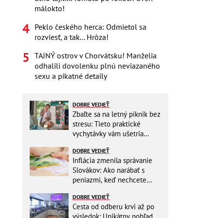
málokto!
Peklo českého herca: Odmietol sa
rozviesť, a tak... Hrôza!
TAJNÝ ostrov v Chorvátsku! Manželia
odhalili dovolenku plnú neviazaného
sexu a pikatné detaily
DOBRE VEDIEŤ
Zbaľte sa na letný piknik bez
stresu: Tieto praktické
vychytávky vám ušetria
miesto v batohu!
DOBRE VEDIEŤ
Inflácia zmenila správanie
Slovákov: Ako narábať s
peniazmi, keď nechcete
zbytočne riskovať?
DOBRE VEDIEŤ
Cesta od odberu krvi až po
výsledok: Unikátny pohľad