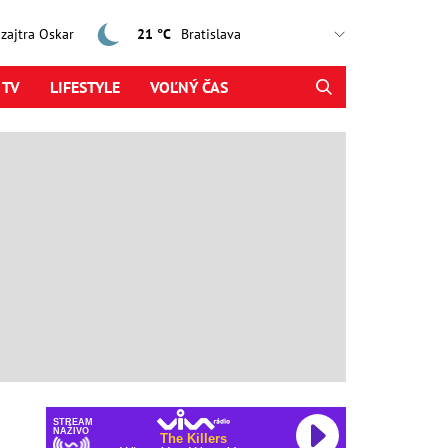
, zajtra Oskar
21 °C
 TV
LIFESTYLE
VOĽNÝ ČAS
STREAM
NAŽIVO
The Killers