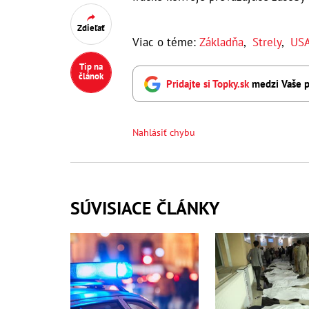
Zdieľať
Viac o téme:
Základňa
,
Strely
,
US
Tip na
článok
Pridajte si Topky.sk
medzi Vaše p
Nahlásiť chybu
SÚVISIACE ČLÁNKY