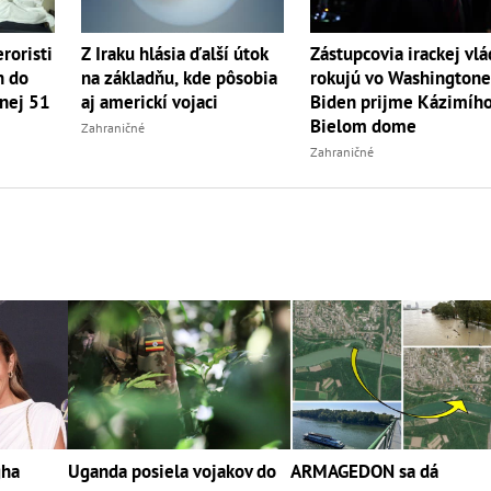
roristi
Z Iraku hlásia ďalší útok
Zástupcovia irackej vlá
h do
na základňu, kde pôsobia
rokujú vo Washingtone
enej 51
aj americkí vojaci
Biden prijme Kázimího
Bielom dome
Zahraničné
Zahraničné
gha
Uganda posiela vojakov do
ARMAGEDON sa dá