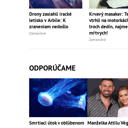
Drony zasiahli iracké
Krvavý masaker: Te
letisko v Arbíle: K
vtrhli na motorkác
zraneniam nedošlo
troch dedín, najm
mŕtvych!
Zahraničné
Zahraničné
ODPORÚČAME
Smrtiaci útok v obľúbenom
Manželka Attilu Vé