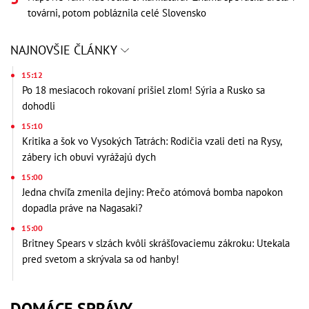
továrni, potom pobláznila celé Slovensko
NAJNOVŠIE ČLÁNKY
15:12
Po 18 mesiacoch rokovaní prišiel zlom! Sýria a Rusko sa
dohodli
15:10
Kritika a šok vo Vysokých Tatrách: Rodičia vzali deti na Rysy,
zábery ich obuvi vyrážajú dych
15:00
Jedna chvíľa zmenila dejiny: Prečo atómová bomba napokon
dopadla práve na Nagasaki?
15:00
Britney Spears v slzách kvôli skrášľovaciemu zákroku: Utekala
pred svetom a skrývala sa od hanby!
DOMÁCE SPRÁVY