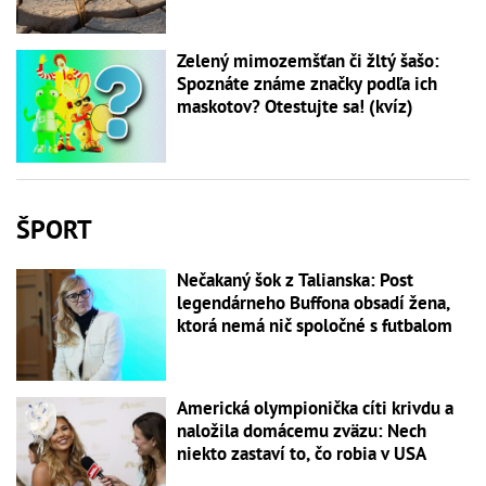
Zelený mimozemšťan či žltý šašo:
Spoznáte známe značky podľa ich
maskotov? Otestujte sa! (kvíz)
ŠPORT
Nečakaný šok z Talianska: Post
legendárneho Buffona obsadí žena,
ktorá nemá nič spoločné s futbalom
Americká olympionička cíti krivdu a
naložila domácemu zväzu: Nech
niekto zastaví to, čo robia v USA