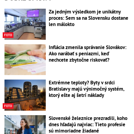
Za jedným výsledkom je unikátny
proces: Sem sa na Slovensku dostane
len málokto
FOTO
Inflácia zmenila správanie Slovákov:
Ako narábať s peniazmi, keď
nechcete zbytočne riskovať?
Extrémne teploty? Byty v srdci
Bratislavy majú výnimočný systém,
ktorý ešte aj šetrí náklady
FOTO
Slovenské železnice prezradili, koho
dnes hľadajú najviac: Tieto profesie
sú mimoriadne žiadané