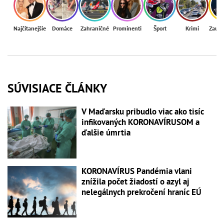
Najčítanejšie
Domáce
Zahraničné
Prominenti
Šport
Krimi
Zaují
SÚVISIACE ČLÁNKY
V Maďarsku pribudlo viac ako tisíc
infikovaných KORONAVÍRUSOM a
ďalšie úmrtia
KORONAVÍRUS Pandémia vlani
znížila počet žiadostí o azyl aj
nelegálnych prekročení hraníc EÚ