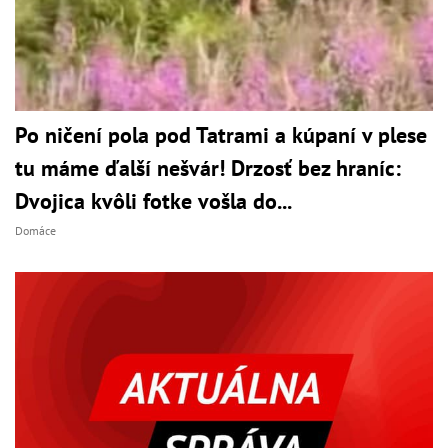
Po ničení pola pod Tatrami a kúpaní v plese
tu máme ďalší nešvár! Drzosť bez hraníc:
Dvojica kvôli fotke vošla do...
Domáce