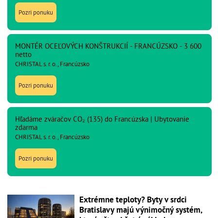
Pozri ponuku
MONTÉR OCEĽOVÝCH KONŠTRUKCIÍ - FRANCÚZSKO - 3 600
netto
CHRISTAL s. r. o., Francúzsko
Pozri ponuku
Hľadáme zváračov CO₂ (135) do Francúzska | Ubytovanie
zdarma
CHRISTAL s. r. o., Francúzsko
Pozri ponuku
Extrémne teploty? Byty v srdci
Bratislavy majú výnimočný systém,