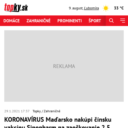
33 °C
9. august
,
Ľubomíra
DOMÁCE
ZAHRANIČNÉ
PROMINENTI
ŠPORT
ZAUJÍMAV
29.1.2021 17:37
Topky
Zahraničné
KORONAVÍRUS Maďarsko nakúpi čínsku
vakcínu Sinopharm na zaočkovanie 2,5