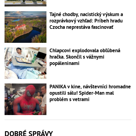
Tajné chodby, nacistický výskum a
rozprávkový vzhľad: Príbeh hradu
Czocha neprestáva fascinovať
Chlapcovi explodovala obľúbená
hračka. Skončil s vážnymi
popáleninami
PANIKA v kine, návštevníci hromadne
opustili sálu! Spider-Man mal
problém s vetrami
DOBRÉ SPRÁVY