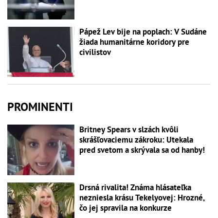
Pápež Lev bije na poplach: V Sudáne
žiada humanitárne koridory pre
civilistov
PROMINENTI
Britney Spears v slzách kvôli
skrášľovaciemu zákroku: Utekala
pred svetom a skrývala sa od hanby!
Drsná rivalita! Známa hlásateľka
nezniesla krásu Tekelyovej: Hrozné,
čo jej spravila na konkurze