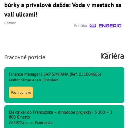
búrky a prívalové dažde: Voda v mestách sa
valí ulicami!
Domáce
Pracovné pozície
Finance Manager | SAP S/4HANA (Ref. č.: 1004666)
Grafton Slovakia s.r.o., Bratislava
Pozri ponuku
Elektrikár do Francúzska – dlhodobé projekty | 3 200 – 3
800 € netto
CHRISTAL s. r. o., Francúzsko