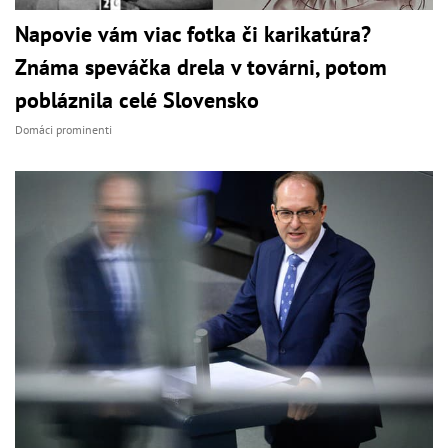
Napovie vám viac fotka či karikatúra?
Známa speváčka drela v továrni, potom
pobláznila celé Slovensko
Domáci prominenti