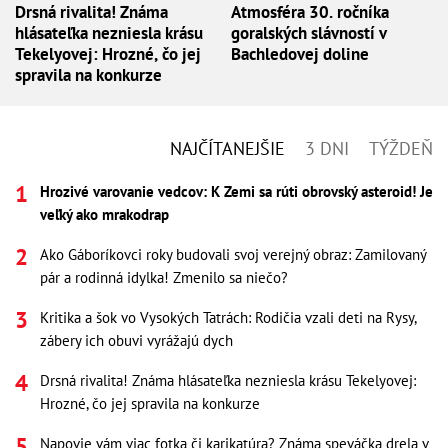
Drsná rivalita! Známa
Atmosféra 30. ročníka
hlásateľka nezniesla krásu
goralských slávností v
Tekelyovej: Hrozné, čo jej
Bachledovej doline
spravila na konkurze
NAJČÍTANEJŠIE
3 DNI
TÝŽDEŇ
Hrozivé varovanie vedcov: K Zemi sa rúti obrovský asteroid! Je
veľký ako mrakodrap
Ako Gáboríkovci roky budovali svoj verejný obraz: Zamilovaný
pár a rodinná idylka! Zmenilo sa niečo?
Kritika a šok vo Vysokých Tatrách: Rodičia vzali deti na Rysy,
zábery ich obuvi vyrážajú dych
Drsná rivalita! Známa hlásateľka nezniesla krásu Tekelyovej:
Hrozné, čo jej spravila na konkurze
Napovie vám viac fotka či karikatúra? Známa speváčka drela v