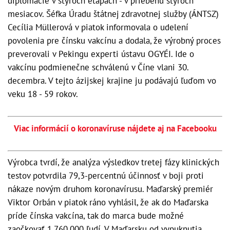
diplomacie v štyroch etapách - v priebehu štyroch
mesiacov. Šéfka Úradu štátnej zdravotnej služby (ÁNTSZ)
Cecília Müllerová v piatok informovala o udelení
povolenia pre čínsku vakcínu a dodala, že výrobný proces
preverovali v Pekingu experti ústavu OGYÉI. Ide o
vakcínu podmienečne schválenú v Číne vlani 30.
decembra. V tejto ázijskej krajine ju podávajú ľuďom vo
veku 18 - 59 rokov.
Viac informácií o koronavíruse nájdete aj na Facebooku
Výrobca tvrdí, že analýza výsledkov tretej fázy klinických
testov potvrdila 79,3-percentnú účinnosť v boji proti
nákaze novým druhom koronavírusu. Maďarský premiér
Viktor Orbán v piatok ráno vyhlásil, že ak do Maďarska
príde čínska vakcína, tak do marca bude možné
zaočkovať 1.760.000 ľudí. V Maďarsku od vypuknutia