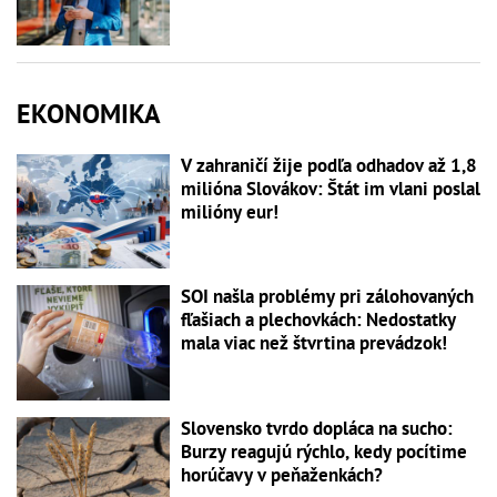
EKONOMIKA
V zahraničí žije podľa odhadov až 1,8
milióna Slovákov: Štát im vlani poslal
milióny eur!
SOI našla problémy pri zálohovaných
fľašiach a plechovkách: Nedostatky
mala viac než štvrtina prevádzok!
Slovensko tvrdo dopláca na sucho:
Burzy reagujú rýchlo, kedy pocítime
horúčavy v peňaženkách?