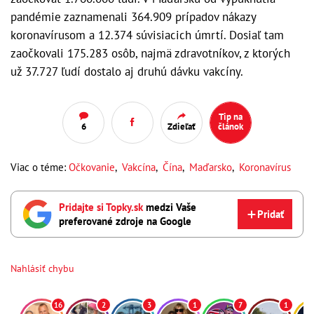
pandémie zaznamenali 364.909 prípadov nákazy
koronavírusom a 12.374 súvisiacich úmrtí. Dosiaľ tam
zaočkovali 175.283 osôb, najmä zdravotníkov, z ktorých
už 37.727 ľudí dostalo aj druhú dávku vakcíny.
Tip na
6
Zdieľať
článok
Viac o téme:
Očkovanie
,
Vakcína
,
Čína
,
Maďarsko
,
Koronavírus
Pridajte si Topky.sk
medzi Vaše
Pridať
preferované zdroje na Google
Nahlásiť chybu
16
2
3
1
7
1