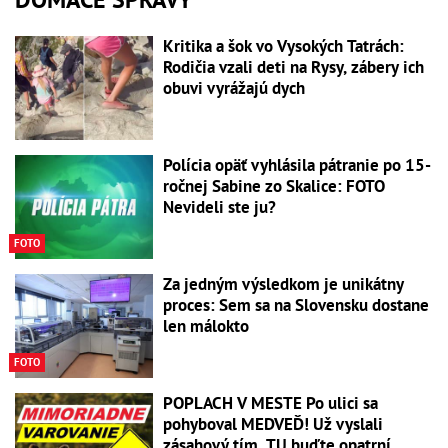
Kritika a šok vo Vysokých Tatrách:
Rodičia vzali deti na Rysy, zábery ich
obuvi vyrážajú dych
Polícia opäť vyhlásila pátranie po 15-
ročnej Sabine zo Skalice: FOTO
Nevideli ste ju?
FOTO
Za jedným výsledkom je unikátny
proces: Sem sa na Slovensku dostane
len málokto
FOTO
POPLACH V MESTE Po ulici sa
pohyboval MEDVEĎ! Už vyslali
zásahový tím. TU buďte opatrní