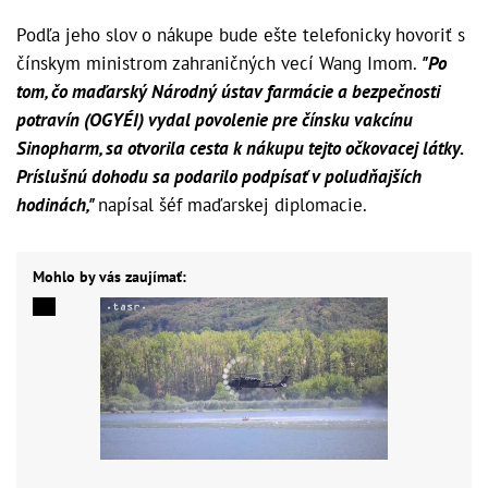
Podľa jeho slov o nákupe bude ešte telefonicky hovoriť s
čínskym ministrom zahraničných vecí Wang Imom.
"Po
tom, čo maďarský Národný ústav farmácie a bezpečnosti
potravín (OGYÉI) vydal povolenie pre čínsku vakcínu
Sinopharm, sa otvorila cesta k nákupu tejto očkovacej látky.
Príslušnú dohodu sa podarilo podpísať v poludňajších
hodinách,"
napísal šéf maďarskej diplomacie.
Mohlo by vás zaujímať: