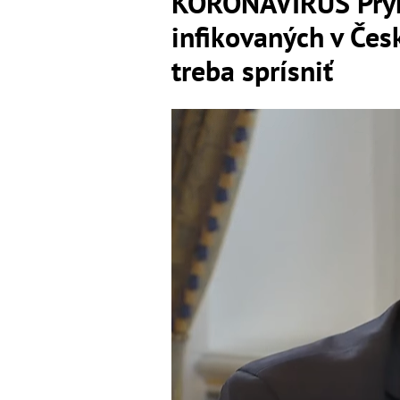
KORONAVÍRUS Prym
infikovaných v Čes
treba sprísniť