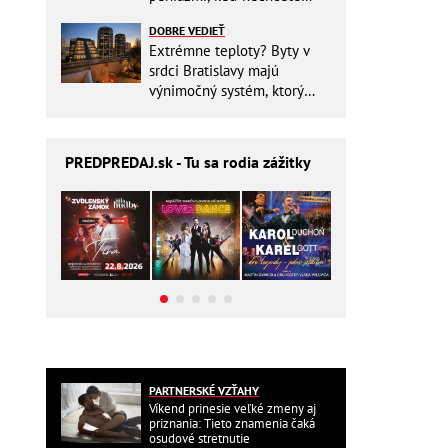
zbytočne riskovať?
DOBRE VEDIEŤ
Extrémne teploty? Byty v
srdci Bratislavy majú
výnimočný systém, ktorý
ešte aj šetrí náklady
PREDPREDAJ
.sk - Tu sa rodia zážitky
PARTNERSKÉ VZŤAHY
Víkend prinesie veľké zmeny aj
priznania: Tieto znamenia čaká
osudové stretnutie