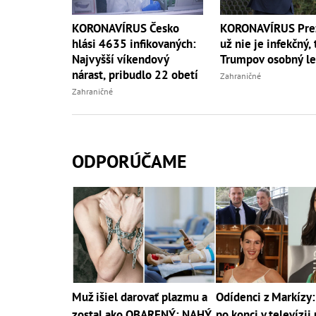
KORONAVÍRUS Česko
KORONAVÍRUS Pre
hlási 4635 infikovaných:
už nie je infekčný, 
Najvyšší víkendový
Trumpov osobný le
nárast, pribudlo 22 obetí
Zahraničné
Zahraničné
ODPORÚČAME
Muž išiel darovať plazmu a
Odídenci z Markízy:
zostal ako OBARENÝ: NAHÝ
po konci v televízii 