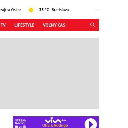
, zajtra Oskar
33 °C
 TV
LIFESTYLE
VOĽNÝ ČAS
STREAM
NAŽIVO
Olivia Rodrigo