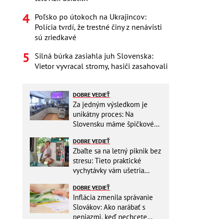
Poľsko po útokoch na Ukrajincov:
Polícia tvrdí, že trestné činy z nenávisti
sú zriedkavé
Silná búrka zasiahla juh Slovenska:
Vietor vyvracal stromy, hasiči zasahovali
DOBRE VEDIEŤ
Za jedným výsledkom je
unikátny proces: Na
Slovensku máme špičkové
pracovisko
DOBRE VEDIEŤ
Zbaľte sa na letný piknik bez
stresu: Tieto praktické
vychytávky vám ušetria
miesto v batohu!
DOBRE VEDIEŤ
Inflácia zmenila správanie
Slovákov: Ako narábať s
peniazmi, keď nechcete