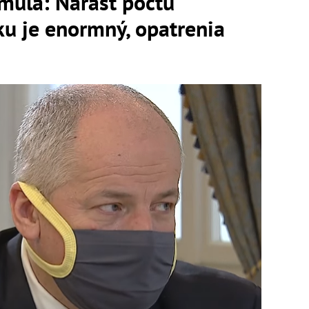
ula: Nárast počtu
ku je enormný, opatrenia