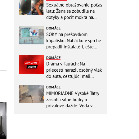
Sexuálne obťažovanie počas
letu: Žena sa zobudila na
dotyky a pocit mokra na
šatách! Mladý Pakistanec sa
DOMÁCE
priznal
ŠOKY na prešovskom
kúpalisku: Naháčku v sprche
prepadli inštalatéri, ešte
väčšia hrôza číhala v
DOMÁCE
BAZÉNE
Dráma v Tatrách: Na
priecestí narazil osobný vlak
do auta, cestujúci mali
obrovské šťastie
DOMÁCE
MIMORIADNE Vysoké Tatry
zasiahli silné búrky a
prívalové dažde: Voda v
mestách sa valí ulicami!