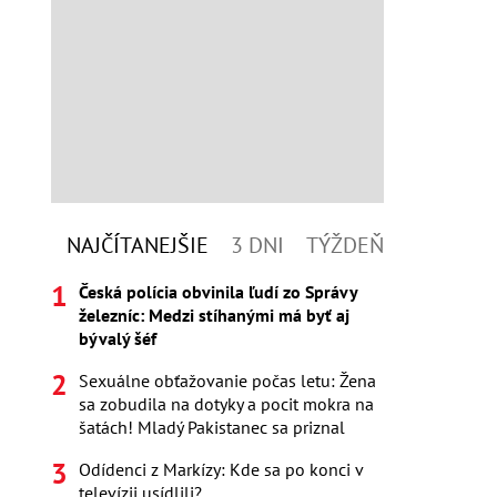
NAJČÍTANEJŠIE
3 DNI
TÝŽDEŇ
Česká polícia obvinila ľudí zo Správy
železníc: Medzi stíhanými má byť aj
bývalý šéf
Sexuálne obťažovanie počas letu: Žena
sa zobudila na dotyky a pocit mokra na
šatách! Mladý Pakistanec sa priznal
Odídenci z Markízy: Kde sa po konci v
televízii usídlili?