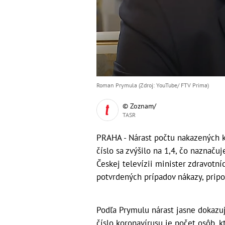
Roman Prymula (Zdroj: YouTube/ FTV Prima)
© Zoznam/
TASR
PRAHA - Nárast počtu nakazených 
číslo sa zvýšilo na 1,4, čo naznaču
Českej televízii minister zdravotn
potvrdených prípadov nákazy, prip
Podľa Prymulu nárast jasne dokazu
číslo koronavírusu je počet osôb, k