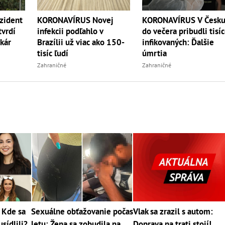
zident
KORONAVÍRUS Novej
KORONAVÍRUS V Česk
tvrdí
infekcii podľahlo v
do večera pribudli tisí
kár
Brazílii už viac ako 150-
infikovaných: Ďalšie
tisíc ľudí
úmrtia
Zahraničné
Zahraničné
 Kde sa
Sexuálne obťažovanie počas
Vlak sa zrazil s autom:
usídlili?
letu: Žena sa zobudila na
Doprava na trati stojí!