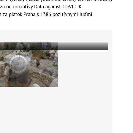
dza od iniciatívy Data against COVID. K
 za piatok Praha s 1386 pozitívnymi ľuďmi.