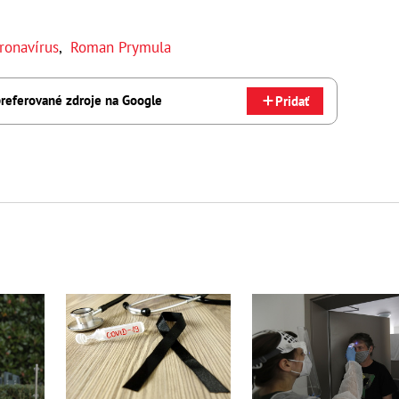
ronavírus
,
Roman Prymula
referované zdroje na Google
Pridať