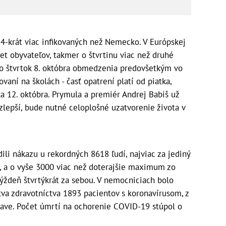
4-krát viac infikovaných než Nemecko. V Európskej
et obyvateľov, takmer o štvrtinu viac než druhé
vo štvrtok 8. októbra obmedzenia predovšetkým vo
vaní na školách - časť opatrení platí od piatka,
ka 12. októbra. Prymula a premiér Andrej Babiš už
nezlepší, bude nutné celoplošné uzatvorenie života v
dili nákazu u rekordných 8618 ľudí, najviac za jediný
e, a o vyše 3000 viac než doterajšie maximum zo
týždeň štvrtýkrát za sebou. V nemocniciach bolo
va zdravotníctva 1893 pacientov s koronavírusom, z
ave. Počet úmrtí na ochorenie COVID-19 stúpol o