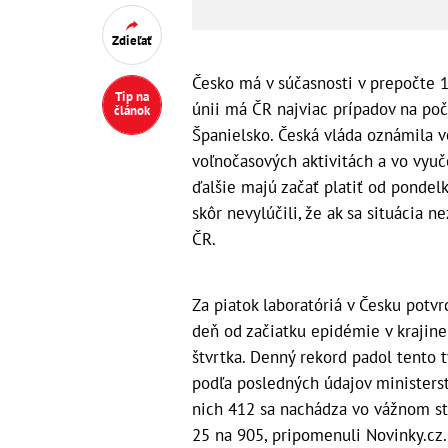
Zdieľať
Česko má v súčasnosti v prepočte 1
Tip na
únii má ČR najviac prípadov na poč
článok
Španielsko. Česká vláda oznámila 
voľnočasových aktivitách a vo vyučo
ďalšie majú začať platiť od pondel
skôr nevylúčili, že ak sa situácia 
ČR.
Za piatok laboratóriá v Česku potvr
deň od začiatku epidémie v krajin
štvrtka. Denný rekord padol tento 
podľa posledných údajov ministerst
nich 412 sa nachádza vo vážnom st
25 na 905, pripomenuli Novinky.cz.