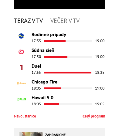
TERAZ V TV
VEČER V TV
Rodinné prípady
17:55
19:00
Súdna sieň
17:50
19:00
Duel
17:55
18:25
Chicago Fire
18:05
19:00
Hawaii 5.0
18:05
19:05
Navoľ stanice
Celý program
ZAHRANIČNÉ