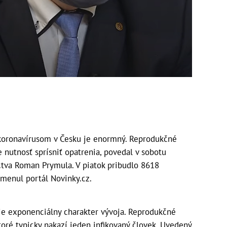
koronavírusom v Česku je enormný. Reprodukčné
je nutnosť sprísniť opatrenia, povedal v sobotu
íctva Roman Prymula. V piatok pribudlo 8618
omenul portál Novinky.cz.
je exponenciálny charakter vývoja. Reprodukčné
toré typicky nakazí jeden infikovaný človek. Uvedený