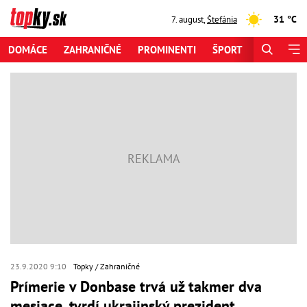
31 °C
7. august
,
Štefánia
DOMÁCE
ZAHRANIČNÉ
PROMINENTI
ŠPORT
ZAUJÍMAV
23.9.2020 9:10
Topky
Zahraničné
Prímerie v Donbase trvá už takmer dva
mesiace, tvrdí ukrajinský prezident