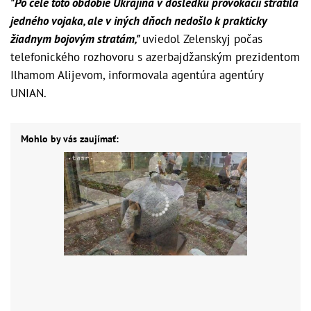
"Po celé toto obdobie Ukrajina v dôsledku provokácií stratila
jedného vojaka, ale v iných dňoch nedošlo k prakticky
žiadnym bojovým stratám,"
uviedol Zelenskyj počas
telefonického rozhovoru s azerbajdžanským prezidentom
Ilhamom Alijevom, informovala agentúra agentúry
UNIAN.
Mohlo by vás zaujímať: