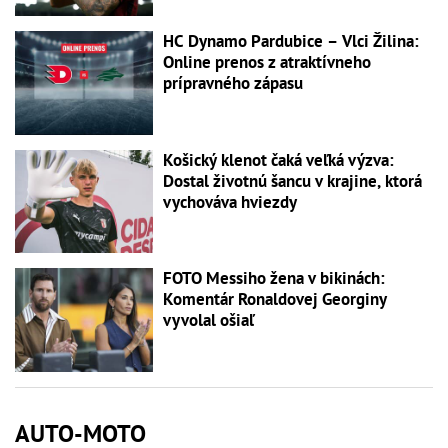
HC Dynamo Pardubice – Vlci Žilina:
Online prenos z atraktívneho
prípravného zápasu
Košický klenot čaká veľká výzva:
Dostal životnú šancu v krajine, ktorá
vychováva hviezdy
FOTO Messiho žena v bikinách:
Komentár Ronaldovej Georginy
vyvolal ošiaľ
AUTO-MOTO