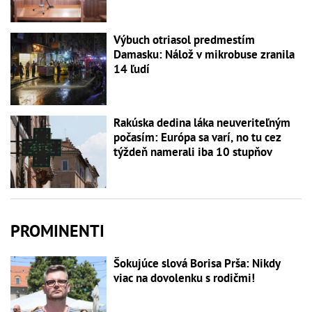
Výbuch otriasol predmestím
Damasku: Nálož v mikrobuse zranila
14 ľudí
Rakúska dedina láka neuveriteľným
počasím: Európa sa varí, no tu cez
týždeň namerali iba 10 stupňov
PROMINENTI
Šokujúce slová Borisa Prša: Nikdy
viac na dovolenku s rodičmi!