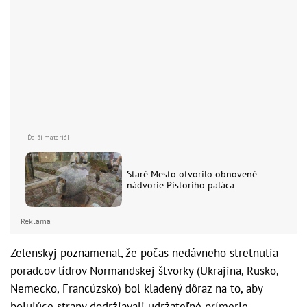
Staré Mesto otvorilo obnovené
nádvorie Pistoriho paláca
Reklama
Zelenskyj poznamenal, že počas nedávneho stretnutia
poradcov lídrov Normandskej štvorky (Ukrajina, Rusko,
Nemecko, Francúzsko) bol kladený dôraz na to, aby
bojujúce strany dodržiavali udržateľné prímerie.