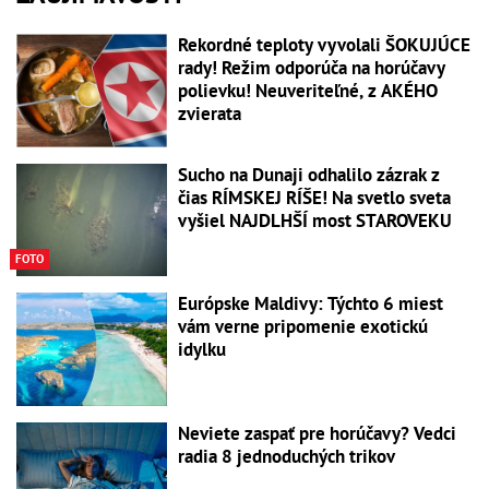
Rekordné teploty vyvolali ŠOKUJÚCE
rady! Režim odporúča na horúčavy
polievku! Neuveriteľné, z AKÉHO
zvierata
Sucho na Dunaji odhalilo zázrak z
čias RÍMSKEJ RÍŠE! Na svetlo sveta
vyšiel NAJDLHŠÍ most STAROVEKU
FOTO
Európske Maldivy: Týchto 6 miest
vám verne pripomenie exotickú
idylku
Neviete zaspať pre horúčavy? Vedci
radia 8 jednoduchých trikov