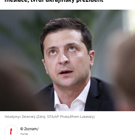
Volodymyr Zelenský (Zdroj: SITA/AP Photo/Efrem Lukatsky)
© Zoznam/
TASR