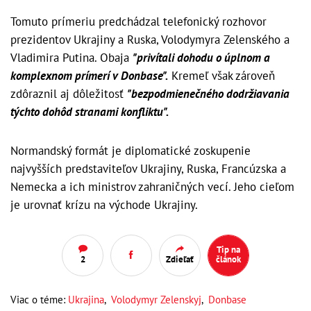
Tomuto prímeriu predchádzal telefonický rozhovor
prezidentov Ukrajiny a Ruska, Volodymyra Zelenského a
Vladimira Putina. Obaja
"privítali dohodu o úplnom a
komplexnom prímerí v Donbase".
Kremeľ však zároveň
zdôraznil aj dôležitosť
"bezpodmienečného dodržiavania
týchto dohôd stranami konfliktu".
Normandský formát je diplomatické zoskupenie
najvyšších predstaviteľov Ukrajiny, Ruska, Francúzska a
Nemecka a ich ministrov zahraničných vecí. Jeho cieľom
je urovnať krízu na východe Ukrajiny.
Tip na
2
Zdieľať
článok
Viac o téme:
Ukrajina
,
Volodymyr Zelenskyj
,
Donbase