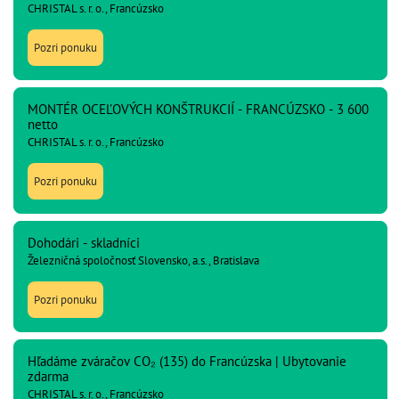
CHRISTAL s. r. o., Francúzsko
Pozri ponuku
MONTÉR OCEĽOVÝCH KONŠTRUKCIÍ - FRANCÚZSKO - 3 600
netto
CHRISTAL s. r. o., Francúzsko
Pozri ponuku
Dohodári - skladníci
Železničná spoločnosť Slovensko, a.s., Bratislava
Pozri ponuku
Hľadáme zváračov CO₂ (135) do Francúzska | Ubytovanie
zdarma
CHRISTAL s. r. o., Francúzsko