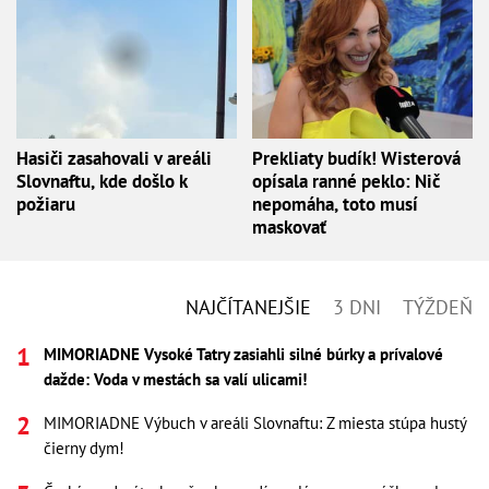
Hasiči zasahovali v areáli
Prekliaty budík! Wisterová
Slovnaftu, kde došlo k
opísala ranné peklo: Nič
požiaru
nepomáha, toto musí
maskovať
NAJČÍTANEJŠIE
3 DNI
TÝŽDEŇ
MIMORIADNE Vysoké Tatry zasiahli silné búrky a prívalové
dažde: Voda v mestách sa valí ulicami!
MIMORIADNE Výbuch v areáli Slovnaftu: Z miesta stúpa hustý
čierny dym!