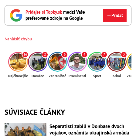
Pridajte si Topky.sk
medzi Vaše
Pridať
preferované zdroje na Google
Nahlásiť chybu
16
2
6
4
7
3
Najčítanejšie
Domáce
Zahraničné
Prominenti
Šport
Krimi
Zaují
SÚVISIACE ČLÁNKY
Separatisti zabili v Donbase dvoch
vojakov, oznámila ukrajinská armáda