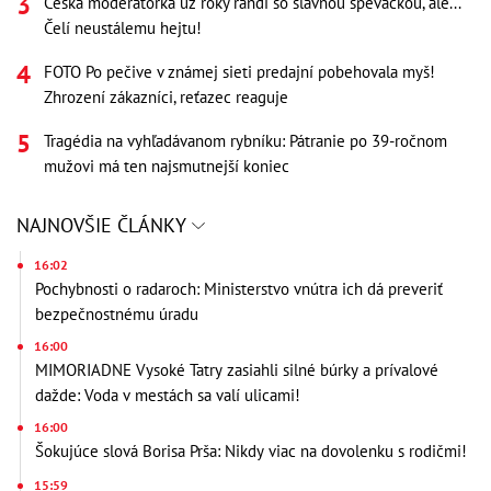
Česká moderátorka už roky randí so slávnou speváčkou, ale...
Čelí neustálemu hejtu!
FOTO Po pečive v známej sieti predajní pobehovala myš!
Zhrození zákazníci, reťazec reaguje
Tragédia na vyhľadávanom rybníku: Pátranie po 39-ročnom
mužovi má ten najsmutnejší koniec
NAJNOVŠIE ČLÁNKY
16:02
Pochybnosti o radaroch: Ministerstvo vnútra ich dá preveriť
bezpečnostnému úradu
16:00
MIMORIADNE Vysoké Tatry zasiahli silné búrky a prívalové
dažde: Voda v mestách sa valí ulicami!
16:00
Šokujúce slová Borisa Prša: Nikdy viac na dovolenku s rodičmi!
15:59