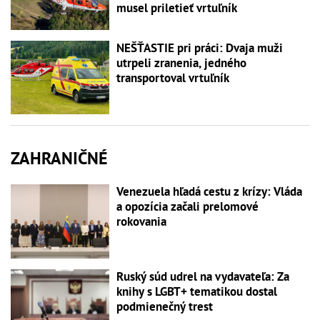
musel priletieť vrtuľník
NEŠŤASTIE pri práci: Dvaja muži
utrpeli zranenia, jedného
transportoval vrtuľník
ZAHRANIČNÉ
Venezuela hľadá cestu z krízy: Vláda
a opozícia začali prelomové
rokovania
Ruský súd udrel na vydavateľa: Za
knihy s LGBT+ tematikou dostal
podmienečný trest