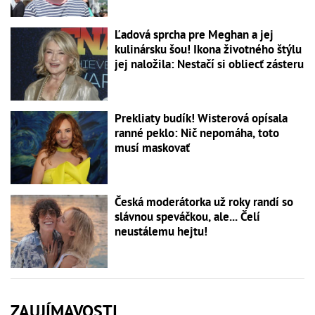
Ľadová sprcha pre Meghan a jej
kulinársku šou! Ikona životného štýlu
jej naložila: Nestačí si obliecť zásteru
Prekliaty budík! Wisterová opísala
ranné peklo: Nič nepomáha, toto
musí maskovať
Česká moderátorka už roky randí so
slávnou speváčkou, ale... Čelí
neustálemu hejtu!
ZAUJÍMAVOSTI