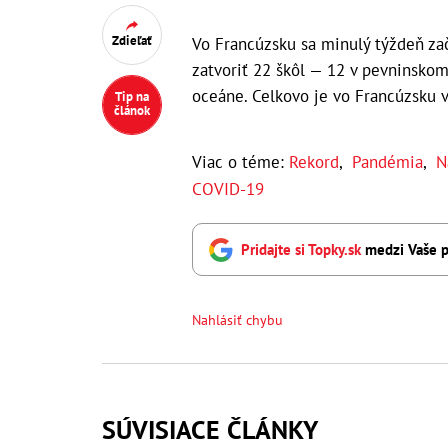
Zdieľať
Vo Francúzsku sa minulý týždeň zač
zatvoriť 22 škôl — 12 v pevninsko
oceáne. Celkovo je vo Francúzsku v
Tip na
článok
Viac o téme:
Rekord
,
Pandémia
,
N
COVID-19
Pridajte si Topky.sk
medzi Vaše p
Nahlásiť chybu
SÚVISIACE ČLÁNKY