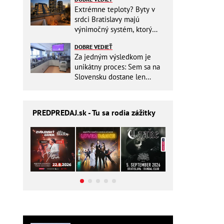
Extrémne teploty? Byty v
srdci Bratislavy majú
výnimočný systém, ktorý
ešte aj šetrí náklady
DOBRE VEDIEŤ
Za jedným výsledkom je
unikátny proces: Sem sa na
Slovensku dostane len
málokto
PREDPREDAJ
.sk - Tu sa rodia zážitky