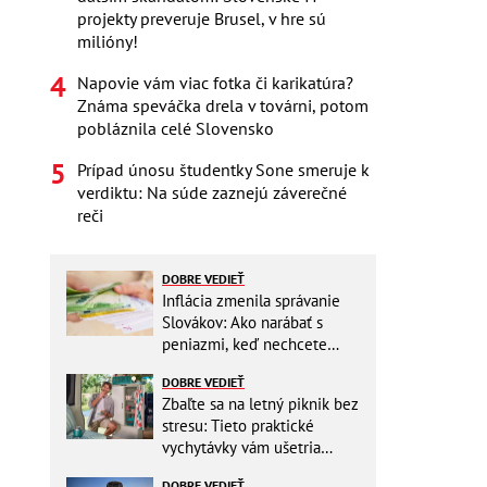
projekty preveruje Brusel, v hre sú
milióny!
Napovie vám viac fotka či karikatúra?
Známa speváčka drela v továrni, potom
pobláznila celé Slovensko
Prípad únosu študentky Sone smeruje k
verdiktu: Na súde zaznejú záverečné
reči
DOBRE VEDIEŤ
Inflácia zmenila správanie
Slovákov: Ako narábať s
peniazmi, keď nechcete
zbytočne riskovať?
DOBRE VEDIEŤ
Zbaľte sa na letný piknik bez
stresu: Tieto praktické
vychytávky vám ušetria
miesto v batohu!
DOBRE VEDIEŤ