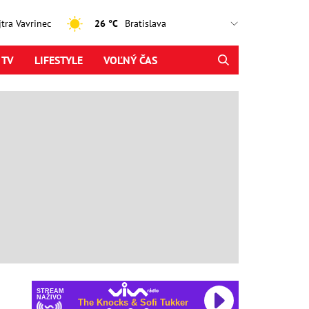
ajtra Vavrinec
26 °C
 TV
LIFESTYLE
VOĽNÝ ČAS
STREAM
NAŽIVO
The Knocks & Sofi Tukker