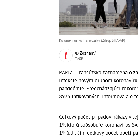
Koronavírus vo Francúzsku (Zdroj: SITA/AP)
© Zoznam/
TASR
PARÍŽ - Francúzsko zaznamenalo za
infekcie novým druhom koronavírus
pandeémie. Predchádzajúci rekordný
8975 infikovaných. Informovala o t
Celkový počet prípadov nákazy v te
19, ktorú spôsobuje koronavírus S
19 ľudí, čím celkový počet obetí 