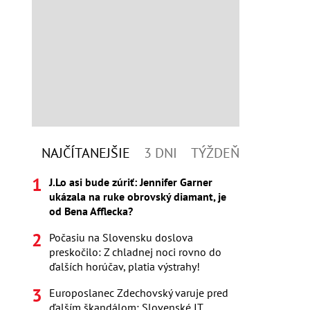
NAJČÍTANEJŠIE
3 DNI
TÝŽDEŇ
J.Lo asi bude zúriť: Jennifer Garner
ukázala na ruke obrovský diamant, je
od Bena Afflecka?
Počasiu na Slovensku doslova
preskočilo: Z chladnej noci rovno do
ďalších horúčav, platia výstrahy!
Europoslanec Zdechovský varuje pred
ďalším škandálom: Slovenské IT