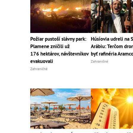
Požiar pustoší slávny park:
Húsíovia udreli na 
Plamene zničili už
Arábiu: Terčom dro
176 hektárov, návštevníkov
byť rafinéria Aramc
evakuovali
Zahraničné
Zahraničné