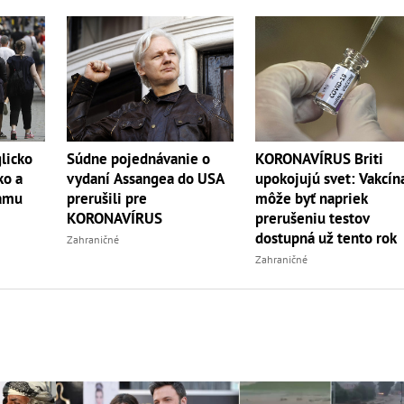
licko
Súdne pojednávanie o
KORONAVÍRUS Briti
ko a
vydaní Assangea do USA
upokojujú svet: Vakcín
amu
prerušili pre
môže byť napriek
KORONAVÍRUS
prerušeniu testov
dostupná už tento rok
Zahraničné
Zahraničné