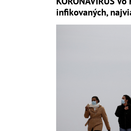
KORONAVÍRUS Vo F
infikovaných, najv