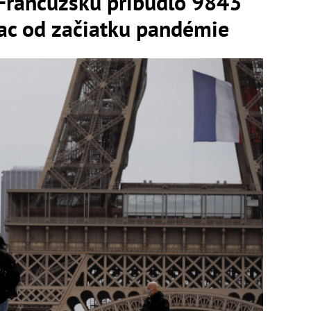
rancúzsku pribudlo 9843
iac od začiatku pandémie