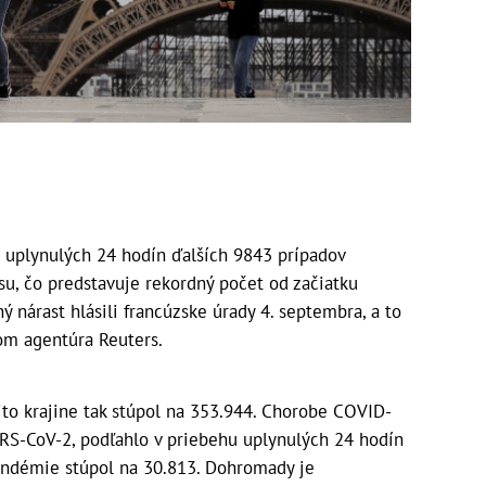
 uplynulých 24 hodín ďalších 9843 prípadov
u, čo predstavuje rekordný počet od začiatku
 nárast hlásili francúzske úrady 4. septembra, a to
om agentúra Reuters.
jto krajine tak stúpol na 353.944. Chorobe COVID-
ARS-CoV-2, podľahlo v priebehu uplynulých 24 hodín
pandémie stúpol na 30.813. Dohromady je