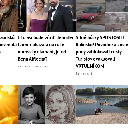
Saudskú
J.Lo asi bude zúriť: Jennifer
Silné búrky SPUSTOŠILI
nov mala
Garner ukázala na ruke
Rakúsko! Povodne a zosu
o
obrovský diamant, je od
pôdy zablokovali cesty:
Bena Afflecka?
Turistov evakuovali
VRTUĽNÍKOM
Zahraniční prominenti
Zahraničné