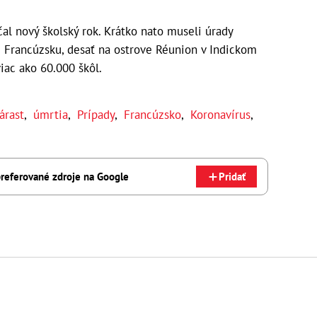
al nový školský rok. Krátko nato museli úrady
m Francúzsku, desať na ostrove Réunion v Indickom
iac ako 60.000 škôl.
árast
,
úmrtia
,
Prípady
,
Francúzsko
,
Koronavírus
,
referované zdroje na Google
Pridať