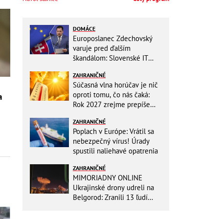
DOMÁCE
Europoslanec Zdechovský
varuje pred ďalším
škandálom: Slovenské IT
projekty preveruje Brusel, v
ZAHRANIČNÉ
hre sú milióny!
Súčasná vlna horúčav je nič
oproti tomu, čo nás čaká:
a
Rok 2027 zrejme prepíše
teplotné rekordy
ZAHRANIČNÉ
Poplach v Európe: Vrátil sa
nebezpečný vírus! Úrady
spustili naliehavé opatrenia
ZAHRANIČNÉ
MIMORIADNY ONLINE
Ukrajinské drony udreli na
Belgorod: Zranili 13 ľudí
vrátane dvoch detí, útoky
pokračujú