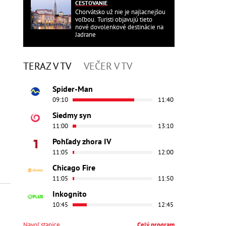
CESTOVANIE
Chorvátsko už nie je najlacnejšou
voľbou. Turisti objavujú tieto
nové dovolenkové destinácie na
Jadrane
TERAZ V TV
VEČER V TV
Spider-Man
09:10
11:40
Siedmy syn
11:00
13:10
Pohľady zhora IV
11:05
12:00
Chicago Fire
11:05
11:50
Inkognito
10:45
12:45
Navoľ stanice
Celý program