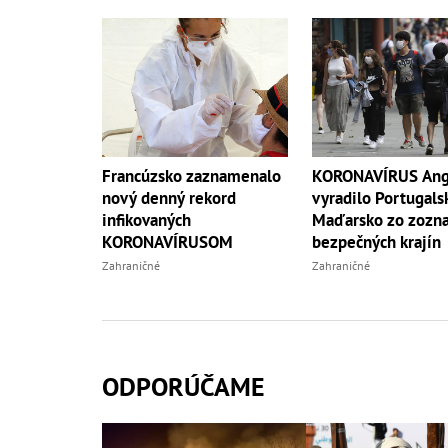
Francúzsko zaznamenalo
KORONAVÍRUS Ang
nový denný rekord
vyradilo Portugals
infikovaných
Maďarsko zo zozn
KORONAVÍRUSOM
bezpečných krajín
Zahraničné
Zahraničné
ODPORÚČAME