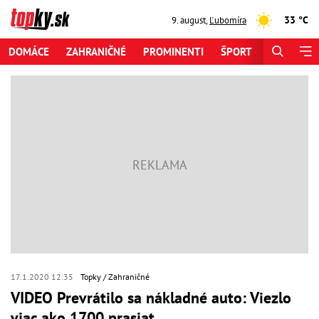
33 °C
9. august
,
Ľubomíra
DOMÁCE
ZAHRANIČNÉ
PROMINENTI
ŠPORT
ZAUJÍMAV
17.1.2020 12:35
Topky
Zahraničné
VIDEO Prevrátilo sa nákladné auto: Viezlo
viac ako 1700 prasiat