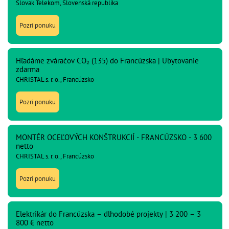
Slovak Telekom, Slovenská republika
Pozri ponuku
Hľadáme zváračov CO₂ (135) do Francúzska | Ubytovanie
zdarma
CHRISTAL s. r. o., Francúzsko
Pozri ponuku
MONTÉR OCEĽOVÝCH KONŠTRUKCIÍ - FRANCÚZSKO - 3 600
netto
CHRISTAL s. r. o., Francúzsko
Pozri ponuku
Elektrikár do Francúzska – dlhodobé projekty | 3 200 – 3
800 € netto