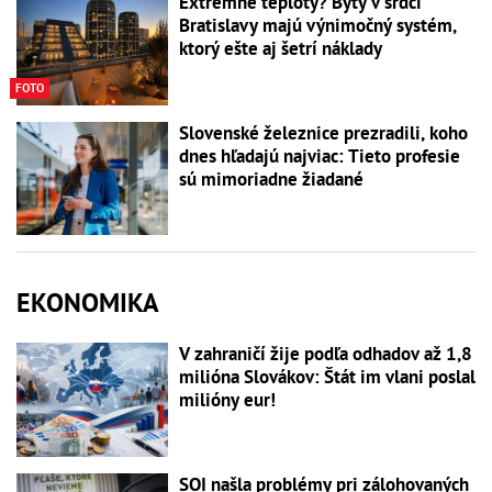
Extrémne teploty? Byty v srdci
Bratislavy majú výnimočný systém,
ktorý ešte aj šetrí náklady
FOTO
Slovenské železnice prezradili, koho
dnes hľadajú najviac: Tieto profesie
sú mimoriadne žiadané
EKONOMIKA
V zahraničí žije podľa odhadov až 1,8
milióna Slovákov: Štát im vlani poslal
milióny eur!
SOI našla problémy pri zálohovaných