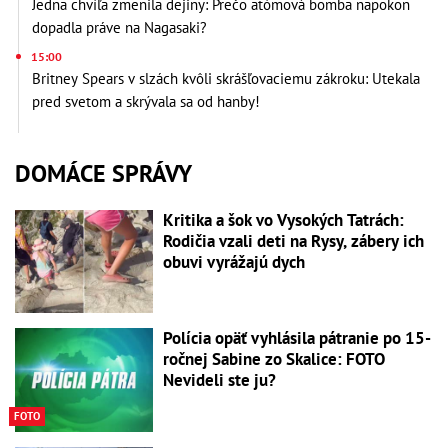
Jedna chvíľa zmenila dejiny: Prečo atómová bomba napokon
dopadla práve na Nagasaki?
15:00
Britney Spears v slzách kvôli skrášľovaciemu zákroku: Utekala
pred svetom a skrývala sa od hanby!
DOMÁCE SPRÁVY
Kritika a šok vo Vysokých Tatrách:
Rodičia vzali deti na Rysy, zábery ich
obuvi vyrážajú dych
Polícia opäť vyhlásila pátranie po 15-
ročnej Sabine zo Skalice: FOTO
Nevideli ste ju?
FOTO