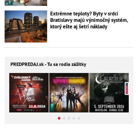
Extrémne teploty? Byty v srdci
Bratislavy majú výnimočný systém,
ktorý ešte aj šetrí náklady
PREDPREDAJ
.sk - Tu sa rodia zážitky