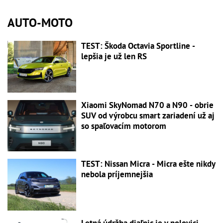
AUTO-MOTO
TEST: Škoda Octavia Sportline -
lepšia je už len RS
Xiaomi SkyNomad N70 a N90 - obrie
SUV od výrobcu smart zariadení už aj
so spaľovacím motorom
TEST: Nissan Micra - Micra ešte nikdy
nebola príjemnejšia
Letná údržba diaľnic je v polovici,