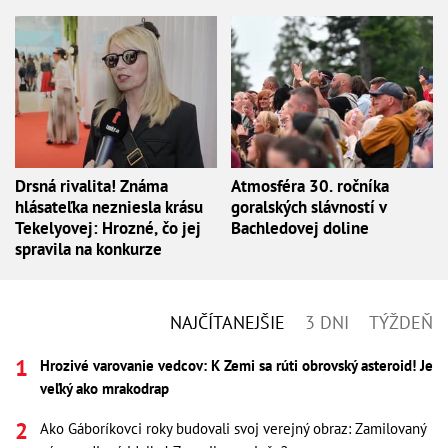
Drsná rivalita! Známa
Atmosféra 30. ročníka
hlásateľka nezniesla krásu
goralských slávností v
Tekelyovej: Hrozné, čo jej
Bachledovej doline
spravila na konkurze
NAJČÍTANEJŠIE
3 DNI
TÝŽDEŇ
Hrozivé varovanie vedcov: K Zemi sa rúti obrovský asteroid! Je
veľký ako mrakodrap
Ako Gáboríkovci roky budovali svoj verejný obraz: Zamilovaný