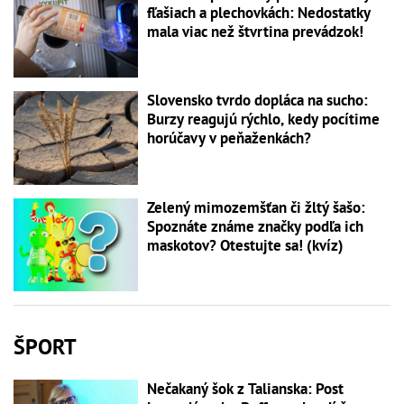
fľašiach a plechovkách: Nedostatky
mala viac než štvrtina prevádzok!
Slovensko tvrdo dopláca na sucho:
Burzy reagujú rýchlo, kedy pocítime
horúčavy v peňaženkách?
Zelený mimozemšťan či žltý šašo:
Spoznáte známe značky podľa ich
maskotov? Otestujte sa! (kvíz)
ŠPORT
Nečakaný šok z Talianska: Post