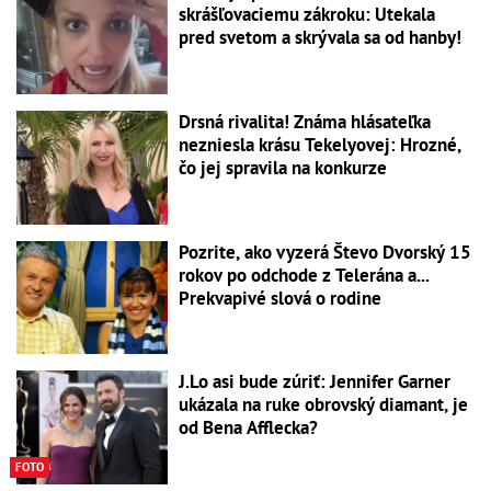
skrášľovaciemu zákroku: Utekala
pred svetom a skrývala sa od hanby!
Drsná rivalita! Známa hlásateľka
nezniesla krásu Tekelyovej: Hrozné,
čo jej spravila na konkurze
Pozrite, ako vyzerá Števo Dvorský 15
rokov po odchode z Telerána a...
Prekvapivé slová o rodine
J.Lo asi bude zúriť: Jennifer Garner
ukázala na ruke obrovský diamant, je
od Bena Afflecka?
FOTO