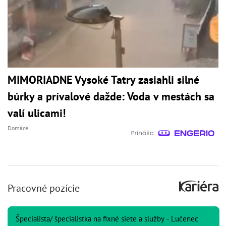
MIMORIADNE Vysoké Tatry zasiahli silné
búrky a prívalové dažde: Voda v mestách sa
valí ulicami!
Domáce
Pracovné pozície
Špecialista/ špecialistka na fixné siete a služby - Lučenec