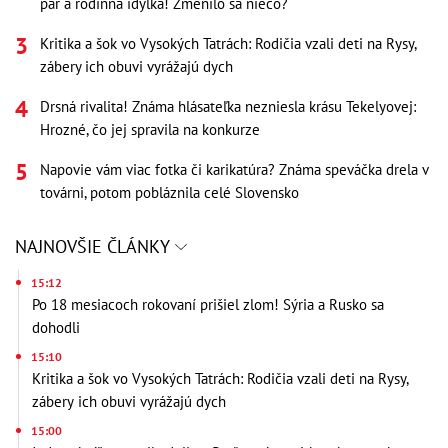
pár a rodinná idylka! Zmenilo sa niečo?
Kritika a šok vo Vysokých Tatrách: Rodičia vzali deti na Rysy,
zábery ich obuvi vyrážajú dych
Drsná rivalita! Známa hlásateľka nezniesla krásu Tekelyovej:
Hrozné, čo jej spravila na konkurze
Napovie vám viac fotka či karikatúra? Známa speváčka drela v
továrni, potom pobláznila celé Slovensko
NAJNOVŠIE ČLÁNKY
15:12
Po 18 mesiacoch rokovaní prišiel zlom! Sýria a Rusko sa
dohodli
15:10
Kritika a šok vo Vysokých Tatrách: Rodičia vzali deti na Rysy,
zábery ich obuvi vyrážajú dych
15:00