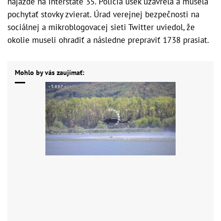
nájazde na Interstate 35. Polícia úsek uzavrela a musela
pochytať stovky zvierat. Úrad verejnej bezpečnosti na
sociálnej a mikroblogovacej sieti Twitter uviedol, že
okolie museli ohradiť a následne prepraviť 1738 prasiat.
Mohlo by vás zaujímať: