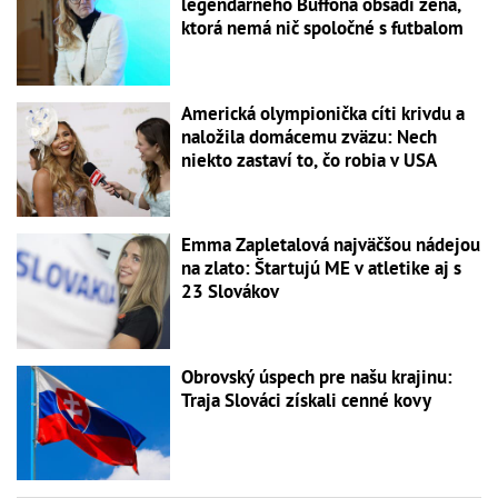
legendárneho Buffona obsadí žena,
ktorá nemá nič spoločné s futbalom
Americká olympionička cíti krivdu a
naložila domácemu zväzu: Nech
niekto zastaví to, čo robia v USA
Emma Zapletalová najväčšou nádejou
na zlato: Štartujú ME v atletike aj s
23 Slovákov
Obrovský úspech pre našu krajinu:
Traja Slováci získali cenné kovy