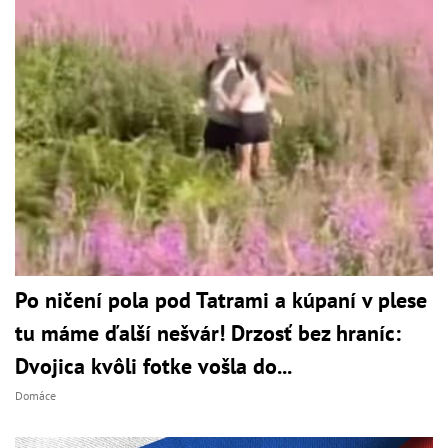
Po ničení pola pod Tatrami a kúpaní v plese
tu máme ďalší nešvár! Drzosť bez hraníc:
Dvojica kvôli fotke vošla do...
Domáce