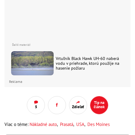
Vrtuľník Black Hawk UH-60 naberá
vodu v priehrade, ktorú použije na
hasenie požiaru
Reklama
Tip na
5
Zdieľať
článok
Viac o téme:
Nákladné auto
,
Prasatá
,
USA
,
Des Moines