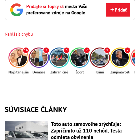
Pridajte si Topky.sk
medzi Vaše
Pridať
preferované zdroje na Google
Nahlásiť chybu
16
3
3
7
1
2
Najčítanejšie
Domáce
Zahraničné
Šport
Krimi
Zaujímavosti
Reg
SÚVISIACE ČLÁNKY
Toto auto samovoľne zrýchľuje:
Zapríčinilo už 110 nehôd, Tesla
odmieta obvinenia