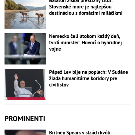
Balaton získal prestížny titul:
Slovenské more je najlepšou
destináciou s domácimi miláčikmi
Nemecko čelí útokom každý deň,
tvrdí minister: Hovorí o hybridnej
vojne
Pápež Lev bije na poplach: V Sudáne
žiada humanitárne koridory pre
civilistov
PROMINENTI
Britney Spears v slzách kvôli