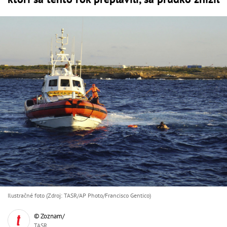
Ilustračné foto (Zdroj: TASR/AP Photo/Francisco Gentico)
© Zoznam/
TASR