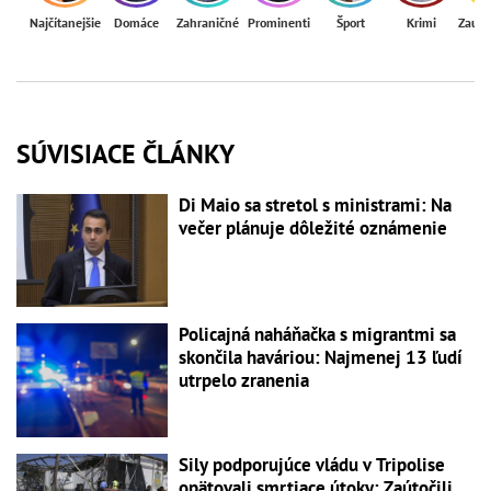
Najčítanejšie
Domáce
Zahraničné
Prominenti
Šport
Krimi
Zaují
SÚVISIACE ČLÁNKY
Di Maio sa stretol s ministrami: Na
večer plánuje dôležité oznámenie
Policajná naháňačka s migrantmi sa
skončila haváriou: Najmenej 13 ľudí
utrpelo zranenia
Sily podporujúce vládu v Tripolise
opätovali smrtiace útoky: Zaútočili