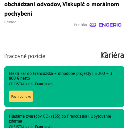
obchádzaní odvodov, Viskupič o morálnom
pochybení
Domáce
Pracovné pozície
Elektrikár do Francúzska – dlhodobé projekty | 3 200 – 3
800 € netto
CHRISTAL s. r. o., Francúzsko
Pozri ponuku
Hľadáme zváračov CO₂ (135) do Francúzska | Ubytovanie
zdarma
CHRISTAL s. r. o., Francúzsko