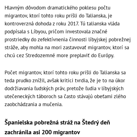
Hlavným dôvodom dramatického poklesu počtu
migrantov, ktorí tohto roku prišli do Talianska, je
kontroverzná dohoda z roku 2017. Tú talianska vláda
podpísala s Líbyou, pričom investovala značné
prostriedky do zefektívnenia činnosti líbyjskej pobrežnej
stráže, aby mohla na mori zastavovať migrantov, ktorí sa
chcú cez Stredozemné more preplaviť do Európy.
Počet migrantov, ktorí tohto roku prišli do Talianska sa
teda prudko znížil, avšak kritici tvrdia, že je to na úkor
dodržiavania ľudských práv, pretože ľudia v líbyjských
utečeneckých táboroch sa často stávajú obeťami zlého
zaobchádzania a mučenia.
Španielska pobrežná stráž na Štedrý deň
zachránila asi 200 migrantov