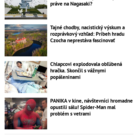
práve na Nagasaki?
Tajné chodby, nacistický výskum a
rozprávkový vzhľad: Príbeh hradu
Czocha neprestáva fascinovať
Chlapcovi explodovala obľúbená
hračka. Skončil s vážnymi
popáleninami
PANIKA v kine, návštevníci hromadne
opustili sálu! Spider-Man mal
problém s vetrami