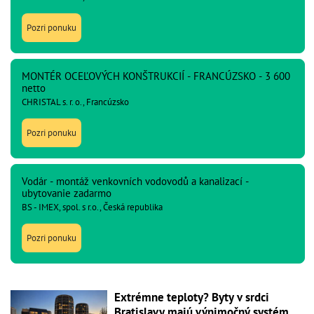
Pozri ponuku
MONTÉR OCEĽOVÝCH KONŠTRUKCIÍ - FRANCÚZSKO - 3 600
netto
CHRISTAL s. r. o., Francúzsko
Pozri ponuku
Vodár - montáž venkovních vodovodů a kanalizací -
ubytovanie zadarmo
BS - IMEX, spol. s r.o., Česká republika
Pozri ponuku
Extrémne teploty? Byty v srdci
Bratislavy majú výnimočný systém,