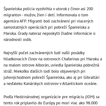
Španielska polícia vyzdvihla v utorok z člnov asi 200
migrantov - mužov, žien i detí. Informovala o tom
agentúra AFP. Migranti boli zachránení pri viacerých
samostatných operáciách pri pobreží Španielska a
Maroka. Úrady nateraz neposkytli žiadne informácie o
národnosti osôb.
Najvyšší počet zachránených ľudí našli posádky
hliadkovacích člnov na ostrovoch Chafarinas pri Maroku a
na malom ostrove Alborán, uviedla španielska pobrežná
stráž. Niekoľko ďalších lodí bolo objavených pri
juhovýchodnom pobreží Španielska, ako aj pri Gibraltári
a neďaleko Kanárskych ostrovov v Atlantickom oceáne.
Podľa Medzinárodnej organizácie pre migráciu (IOM) sa
tento rok priplavilo do Európy po mori viac ako 98.000