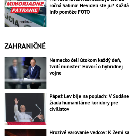
ročná Sabina! Nevideli ste ju? Každá
info pomôže FOTO
ZAHRANIČNÉ
Nemecko čelí útokom každý deň,
tvrdí minister: Hovorí o hybridnej
vojne
Pápež Lev bije na poplach: V Sudáne
žiada humanitárne koridory pre
civilistov
Hrozivé varovanie vedcov: K Zemi sa