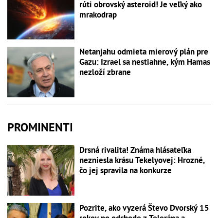
rúti obrovský asteroid! Je veľký ako
mrakodrap
Netanjahu odmieta mierový plán pre
Gazu: Izrael sa nestiahne, kým Hamas
nezloží zbrane
PROMINENTI
Drsná rivalita! Známa hlásateľka
nezniesla krásu Tekelyovej: Hrozné,
čo jej spravila na konkurze
Pozrite, ako vyzerá Števo Dvorský 15
rokov po odchode z Telerána a...