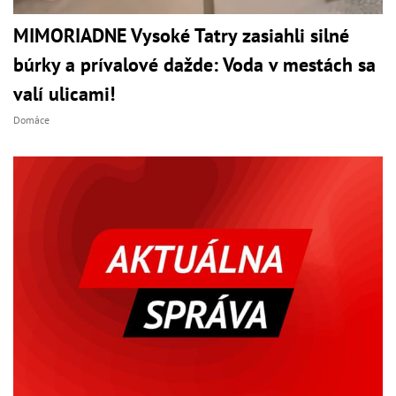
MIMORIADNE Vysoké Tatry zasiahli silné
búrky a prívalové dažde: Voda v mestách sa
valí ulicami!
Domáce