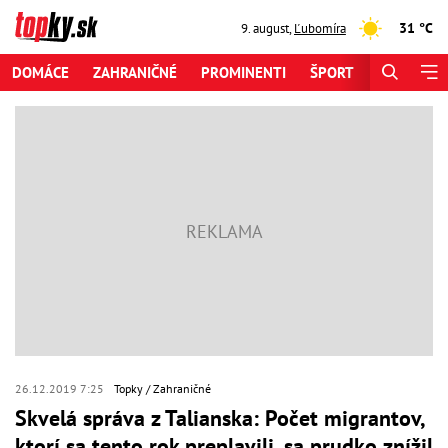
31 °C
9. august
,
Ľubomíra
DOMÁCE
ZAHRANIČNÉ
PROMINENTI
ŠPORT
ZAUJÍMAV
26.12.2019 7:25
Topky
Zahraničné
Skvelá správa z Talianska: Počet migrantov,
ktorí sa tento rok preplavili, sa prudko znížil