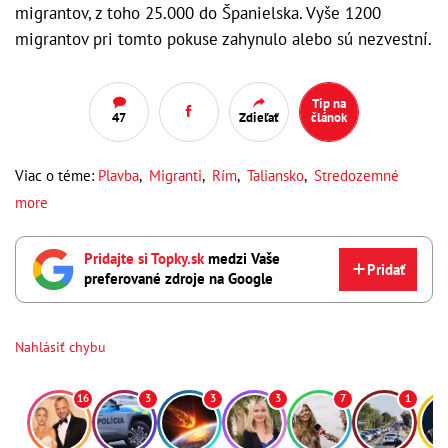
migrantov, z toho 25.000 do Španielska. Vyše 1200
migrantov pri tomto pokuse zahynulo alebo sú nezvestní.
Tip na
47
Zdieľať
článok
Viac o téme:
Plavba
,
Migranti
,
Rím
,
Taliansko
,
Stredozemné
more
Pridajte si Topky.sk
medzi Vaše
Pridať
preferované zdroje na Google
Nahlásiť chybu
16
3
3
3
7
1