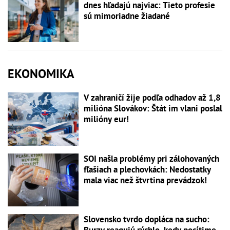
dnes hľadajú najviac: Tieto profesie
sú mimoriadne žiadané
EKONOMIKA
V zahraničí žije podľa odhadov až 1,8
milióna Slovákov: Štát im vlani poslal
milióny eur!
SOI našla problémy pri zálohovaných
fľašiach a plechovkách: Nedostatky
mala viac než štvrtina prevádzok!
Slovensko tvrdo dopláca na sucho: