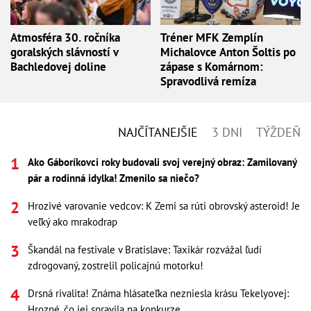
Atmosféra 30. ročníka
Tréner MFK Zemplín
goralských slávností v
Michalovce Anton Šoltis po
Bachledovej doline
zápase s Komárnom:
Spravodlivá remíza
NAJČÍTANEJŠIE
3 DNI
TÝŽDEŇ
Ako Gáboríkovci roky budovali svoj verejný obraz: Zamilovaný
pár a rodinná idylka! Zmenilo sa niečo?
Hrozivé varovanie vedcov: K Zemi sa rúti obrovský asteroid! Je
veľký ako mrakodrap
Škandál na festivale v Bratislave: Taxikár rozvážal ľudí
zdrogovaný, zostrelil policajnú motorku!
Drsná rivalita! Známa hlásateľka nezniesla krásu Tekelyovej:
Hrozné, čo jej spravila na konkurze