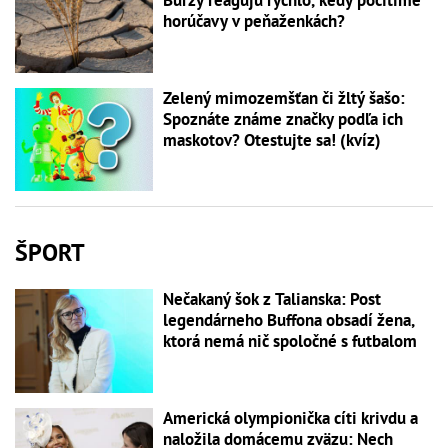
Burzy reagujú rýchlo, kedy pocítime
horúčavy v peňaženkách?
Zelený mimozemšťan či žltý šašo:
Spoznáte známe značky podľa ich
maskotov? Otestujte sa! (kvíz)
ŠPORT
Nečakaný šok z Talianska: Post
legendárneho Buffona obsadí žena,
ktorá nemá nič spoločné s futbalom
Americká olympionička cíti krivdu a
naložila domácemu zväzu: Nech