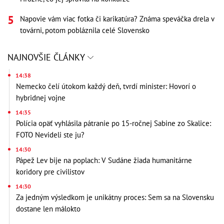
Napovie vám viac fotka či karikatúra? Známa speváčka drela v
továrni, potom pobláznila celé Slovensko
NAJNOVŠIE ČLÁNKY
14:38
Nemecko čelí útokom každý deň, tvrdí minister: Hovorí o
hybridnej vojne
14:35
Polícia opäť vyhlásila pátranie po 15-ročnej Sabine zo Skalice:
FOTO Nevideli ste ju?
14:30
Pápež Lev bije na poplach: V Sudáne žiada humanitárne
koridory pre civilistov
14:30
Za jedným výsledkom je unikátny proces: Sem sa na Slovensku
dostane len málokto