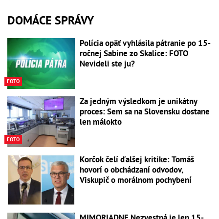
DOMÁCE SPRÁVY
Polícia opäť vyhlásila pátranie po 15-
ročnej Sabine zo Skalice: FOTO
Nevideli ste ju?
FOTO
Za jedným výsledkom je unikátny
proces: Sem sa na Slovensku dostane
len málokto
FOTO
Korčok čelí ďalšej kritike: Tomáš
hovorí o obchádzaní odvodov,
Viskupič o morálnom pochybení
MIMORIADNE Nezvestná je len 15-