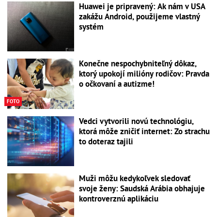
Huawei je pripravený: Ak nám v USA
zakážu Android, použijeme vlastný
systém
Konečne nespochybniteľný dôkaz,
ktorý upokojí milióny rodičov: Pravda
o očkovaní a autizme!
FOTO
Vedci vytvorili novú technológiu,
ktorá môže zničiť internet: Zo strachu
to doteraz tajili
Muži môžu kedykoľvek sledovať
svoje ženy: Saudská Arábia obhajuje
kontroverznú aplikáciu