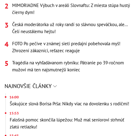
MIMORIADNE Výbuch v areáli Slovnaftu: Z miesta stúpa hustý
čierny dym!
Česká moderátorka už roky randí so slávnou speváčkou, ale...
Čelí neustálemu hejtu!
FOTO Po pečive v známej sieti predajní pobehovala myš!
Zhrození zákazníci, reťazec reaguje
Tragédia na vyhľadávanom rybníku: Pátranie po 39-ročnom
mužovi má ten najsmutnejší koniec
NAJNOVŠIE ČLÁNKY
16:00
Šokujúce slová Borisa Prša: Nikdy viac na dovolenku s rodičmi!
15:53
Falošná pomoc skončila lúpežou: Muž mal seniorovi strhnúť
zlatú retiazku!
15:45