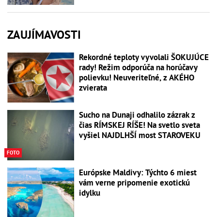
ZAUJÍMAVOSTI
Rekordné teploty vyvolali ŠOKUJÚCE
rady! Režim odporúča na horúčavy
polievku! Neuveriteľné, z AKÉHO
zvierata
Sucho na Dunaji odhalilo zázrak z
čias RÍMSKEJ RÍŠE! Na svetlo sveta
vyšiel NAJDLHŠÍ most STAROVEKU
FOTO
Európske Maldivy: Týchto 6 miest
vám verne pripomenie exotickú
idylku