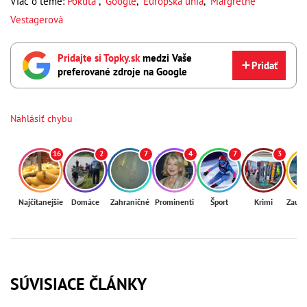
Viac o téme:
Pokuta
,
Google
,
Európska únia
,
Margrethe
Vestagerová
Pridajte si Topky.sk
medzi Vaše
Pridať
preferované zdroje na Google
Nahlásiť chybu
16
2
7
4
7
3
Najčítanejšie
Domáce
Zahraničné
Prominenti
Šport
Krimi
Zaují
SÚVISIACE ČLÁNKY