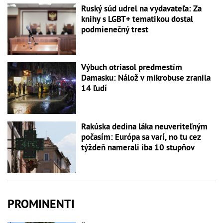
Ruský súd udrel na vydavateľa: Za
knihy s LGBT+ tematikou dostal
podmienečný trest
Výbuch otriasol predmestím
Damasku: Nálož v mikrobuse zranila
14 ľudí
Rakúska dedina láka neuveriteľným
počasím: Európa sa varí, no tu cez
týždeň namerali iba 10 stupňov
PROMINENTI