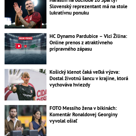
Haraslín na odchode zo Sparty?
Slovenský reprezentant má na stole
lukratívnu ponuku
HC Dynamo Pardubice – Vlci Žilina:
Online prenos z atraktívneho
prípravného zápasu
Košický klenot čaká veľká výzva:
Dostal životnú šancu v krajine, ktorá
vychováva hviezdy
FOTO Messiho žena v bikinách:
Komentár Ronaldovej Georginy
vyvolal ošiaľ