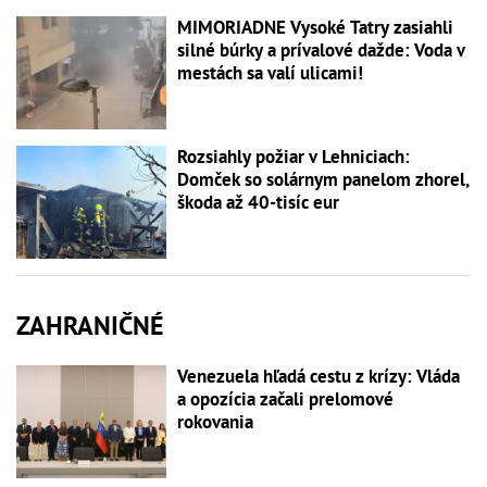
MIMORIADNE Vysoké Tatry zasiahli
silné búrky a prívalové dažde: Voda v
mestách sa valí ulicami!
Rozsiahly požiar v Lehniciach:
Domček so solárnym panelom zhorel,
škoda až 40-tisíc eur
ZAHRANIČNÉ
Venezuela hľadá cestu z krízy: Vláda
a opozícia začali prelomové
rokovania