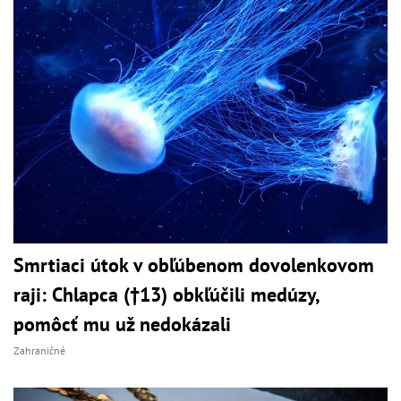
Smrtiaci útok v obľúbenom dovolenkovom
raji: Chlapca (†13) obkľúčili medúzy,
pomôcť mu už nedokázali
Zahraničné