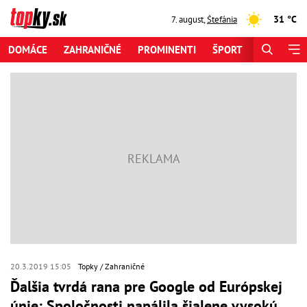
31 °C
7. august
,
Štefánia
DOMÁCE
ZAHRANIČNÉ
PROMINENTI
ŠPORT
ZAUJÍMAV
20.3.2019 15:05
Topky
Zahraničné
Ďalšia tvrdá rana pre Google od Európskej
únie: Spoločnosti napálila šialene vysokú