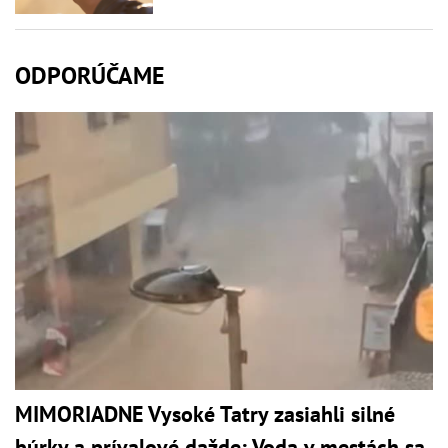
ODPORÚČAME
MIMORIADNE Vysoké Tatry zasiahli silné
búrky a prívalové dažde: Voda v mestách sa