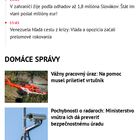
V zahraničí žije podľa odhadov až 1,8 milióna Slovákov: Štát im
vlani poslal milióny eur!
15:45
Venezuela hľadá cestu z krízy: Vláda a opozícia začali
prelomové rokovania
DOMÁCE SPRÁVY
Vážny pracovný úraz: Na pomoc
musel priletieť vrtuľník
Pochybnosti o radaroch: Ministerstvo
vnútra ich dá preveriť
bezpečnostnému úradu