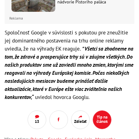
nádvorie Pistoriho paláca
Reklama
Spoločnosť Google v súvislosti s pokutou pre zneužitie
jej dominantného postavenia na trhu online reklamy
uviedla, že na výhrady EK reaguje.
"Všetci sa zhodneme na
tom, že zdravé a prosperujúce trhy sú v záujme všetkých. Do
našich produktov sme už zaviedli mnoho zmien, ktorými sme
reagovali na výhrady Európskej komisie. Počas niekoľkých
nasledujúcich mesiacov budeme prinášať ďalšie
aktualizácie, ktoré v Európe ešte viac zviditeľnia našich
konkurentov,“
uviedol hovorca Googlu.
Tip na
13
Zdieľať
článok