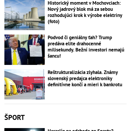
Historický moment v Mochovciach:
Nový jadrový blok má za sebou
rozhodujúci krok k výrobe elektriny
(foto)
Podvod či geniálny ťah? Trump
predáva elite drahocenné
milisekundy. Bežní investori nemajú
šancu!
Reštrukturalizácia zlyhala. Známy
slovenský predajca elektroniky
definitívne končí a mieri k bankrotu
ŠPORT