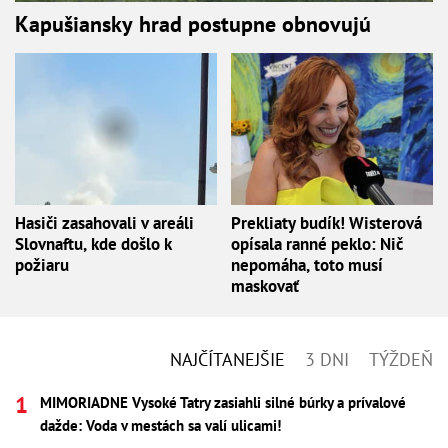
Kapušiansky hrad postupne obnovujú
Hasiči zasahovali v areáli
Prekliaty budík! Wisterová
Slovnaftu, kde došlo k
opísala ranné peklo: Nič
požiaru
nepomáha, toto musí
maskovať
NAJČÍTANEJŠIE
3 DNI
TÝŽDEŇ
MIMORIADNE Vysoké Tatry zasiahli silné búrky a prívalové
dažde: Voda v mestách sa valí ulicami!