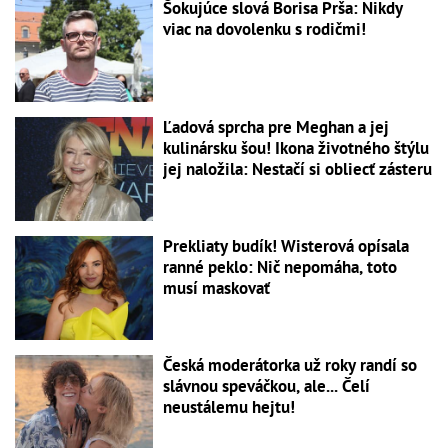
Šokujúce slová Borisa Prša: Nikdy
viac na dovolenku s rodičmi!
Ľadová sprcha pre Meghan a jej
kulinársku šou! Ikona životného štýlu
jej naložila: Nestačí si obliecť zásteru
Prekliaty budík! Wisterová opísala
ranné peklo: Nič nepomáha, toto
musí maskovať
Česká moderátorka už roky randí so
slávnou speváčkou, ale... Čelí
neustálemu hejtu!