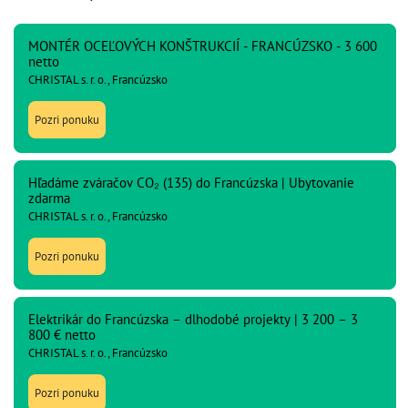
MONTÉR OCEĽOVÝCH KONŠTRUKCIÍ - FRANCÚZSKO - 3 600
netto
CHRISTAL s. r. o., Francúzsko
Pozri ponuku
Hľadáme zváračov CO₂ (135) do Francúzska | Ubytovanie
zdarma
CHRISTAL s. r. o., Francúzsko
Pozri ponuku
Elektrikár do Francúzska – dlhodobé projekty | 3 200 – 3
800 € netto
CHRISTAL s. r. o., Francúzsko
Pozri ponuku