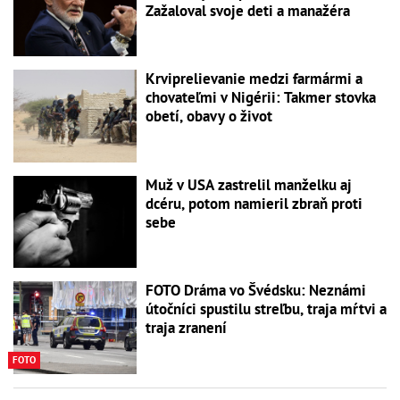
Zažaloval svoje deti a manažéra
Krviprelievanie medzi farmármi a
chovateľmi v Nigérii: Takmer stovka
obetí, obavy o život
Muž v USA zastrelil manželku aj
dcéru, potom namieril zbraň proti
sebe
FOTO Dráma vo Švédsku: Neznámi
útočníci spustilu streľbu, traja mŕtvi a
traja zranení
FOTO