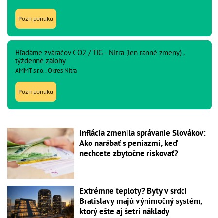
Pozri ponuku
Hľadáme zváračov CO2 / TIG - Nitra (len ranné zmeny) ,
týždenné zálohy
AMMT s.r.o., Okres Nitra
Pozri ponuku
Inflácia zmenila správanie Slovákov:
Ako narábať s peniazmi, keď
nechcete zbytočne riskovať?
Extrémne teploty? Byty v srdci
Bratislavy majú výnimočný systém,
ktorý ešte aj šetrí náklady