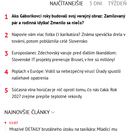
NAJČÍTANEJŠIE
3 DNI
TÝŽDEŇ
Ako Gáboríkovci roky budovali svoj verejný obraz: Zamilovaný
pár a rodinná idylka! Zmenilo sa niečo?
Napovie vám viac fotka či karikatúra? Známa speváčka drela v
továrni, potom pobláznila celé Slovensko
Europoslanec Zdechovský varuje pred ďalším škandálom:
Slovenské IT projekty preveruje Brusel, v hre sú milióny!
Poplach v Európe: Vrátil sa nebezpečný vírus! Úrady spustili
naliehavé opatrenia
Súčasná vlna horúčav je nič oproti tomu, čo nás čaká: Rok
2027 zrejme prepíše teplotné rekordy
NAJNOVŠIE ČLÁNKY
11:07
Mrazivé DETAILY brutálneho útoku na taxikára: Mladíci mu