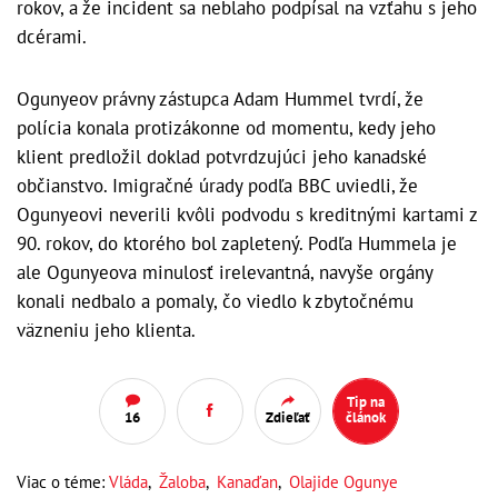
rokov, a že incident sa neblaho podpísal na vzťahu s jeho
dcérami.
Ogunyeov právny zástupca Adam Hummel tvrdí, že
polícia konala protizákonne od momentu, kedy jeho
klient predložil doklad potvrdzujúci jeho kanadské
občianstvo. Imigračné úrady podľa BBC uviedli, že
Ogunyeovi neverili kvôli podvodu s kreditnými kartami z
90. rokov, do ktorého bol zapletený. Podľa Hummela je
ale Ogunyeova minulosť irelevantná, navyše orgány
konali nedbalo a pomaly, čo viedlo k zbytočnému
väzneniu jeho klienta.
Tip na
16
Zdieľať
článok
Viac o téme:
Vláda
,
Žaloba
,
Kanaďan
,
Olajide Ogunye