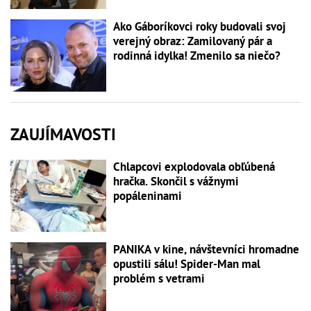
Ako Gáboríkovci roky budovali svoj
verejný obraz: Zamilovaný pár a
rodinná idylka! Zmenilo sa niečo?
ZAUJÍMAVOSTI
Chlapcovi explodovala obľúbená
hračka. Skončil s vážnymi
popáleninami
PANIKA v kine, návštevníci hromadne
opustili sálu! Spider-Man mal
problém s vetrami