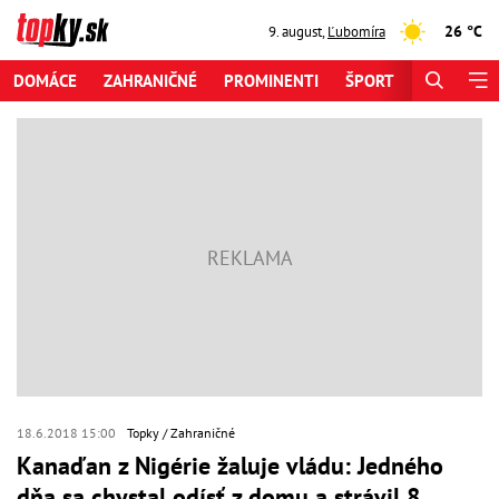
26 °C
9. august
,
Ľubomíra
DOMÁCE
ZAHRANIČNÉ
PROMINENTI
ŠPORT
ZAUJÍMAV
18.6.2018 15:00
Topky
Zahraničné
Kanaďan z Nigérie žaluje vládu: Jedného
dňa sa chystal odísť z domu a strávil 8