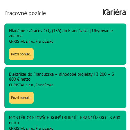
Pracovné pozície
Hľadáme zváračov CO₂ (135) do Francúzska | Ubytovanie
zdarma
CHRISTAL s. r. o., Francúzsko
Pozri ponuku
Elektrikár do Francúzska – dlhodobé projekty | 3 200 – 3
800 € netto
CHRISTAL s. r. o., Francúzsko
Pozri ponuku
MONTÉR OCEĽOVÝCH KONŠTRUKCIÍ - FRANCÚZSKO - 3 600
netto
CHRISTAL s. r. o., Francúzsko