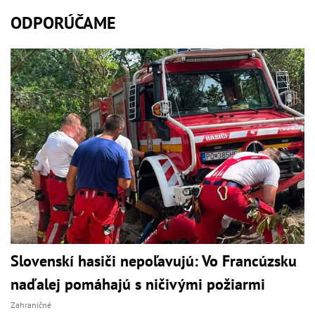
ODPORÚČAME
Slovenskí hasiči nepoľavujú: Vo Francúzsku
naďalej pomáhajú s ničivými požiarmi
Zahraničné