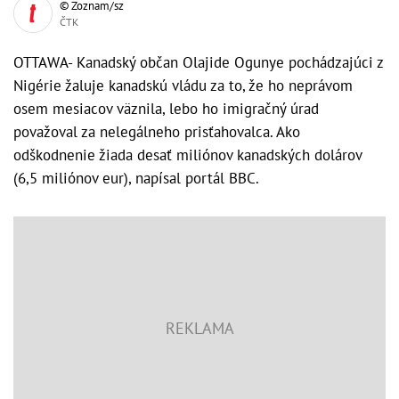
© Zoznam/sz
ČTK
OTTAWA- Kanadský občan Olajide Ogunye pochádzajúci z
Nigérie žaluje kanadskú vládu za to, že ho neprávom
osem mesiacov väznila, lebo ho imigračný úrad
považoval za nelegálneho prisťahovalca. Ako
odškodnenie žiada desať miliónov kanadských dolárov
(6,5 miliónov eur), napísal portál BBC.