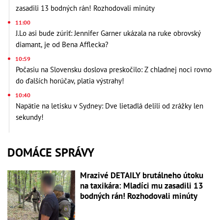
zasadili 13 bodných rán! Rozhodovali minúty
11:00
J.Lo asi bude zúriť: Jennifer Garner ukázala na ruke obrovský
diamant, je od Bena Afflecka?
10:59
Počasiu na Slovensku doslova preskočilo: Z chladnej noci rovno
do ďalších horúčav, platia výstrahy!
10:40
Napätie na letisku v Sydney: Dve lietadlá delili od zrážky len
sekundy!
DOMÁCE SPRÁVY
Mrazivé DETAILY brutálneho útoku
na taxikára: Mladíci mu zasadili 13
bodných rán! Rozhodovali minúty