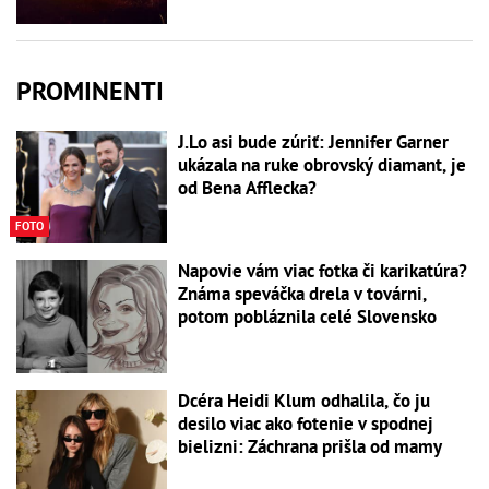
PROMINENTI
J.Lo asi bude zúriť: Jennifer Garner
ukázala na ruke obrovský diamant, je
od Bena Afflecka?
FOTO
Napovie vám viac fotka či karikatúra?
Známa speváčka drela v továrni,
potom pobláznila celé Slovensko
Dcéra Heidi Klum odhalila, čo ju
desilo viac ako fotenie v spodnej
bielizni: Záchrana prišla od mamy