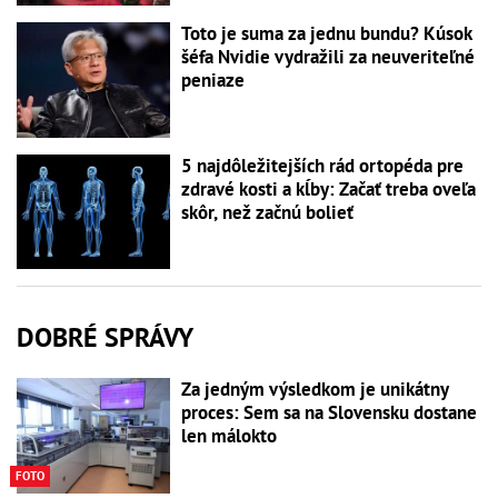
Toto je suma za jednu bundu? Kúsok
šéfa Nvidie vydražili za neuveriteľné
peniaze
5 najdôležitejších rád ortopéda pre
zdravé kosti a kĺby: Začať treba oveľa
skôr, než začnú bolieť
DOBRÉ SPRÁVY
Za jedným výsledkom je unikátny
proces: Sem sa na Slovensku dostane
len málokto
FOTO