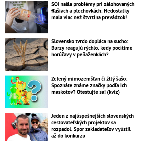
SOI našla problémy pri zálohovaných
fľašiach a plechovkách: Nedostatky
mala viac než štvrtina prevádzok!
Slovensko tvrdo dopláca na sucho:
Burzy reagujú rýchlo, kedy pocítime
horúčavy v peňaženkách?
Zelený mimozemšťan či žltý šašo:
Spoznáte známe značky podľa ich
maskotov? Otestujte sa! (kvíz)
Jeden z najúspešnejších slovenských
cestovateľských projektov sa
rozpadol. Spor zakladateľov vyústil
až do konkurzu