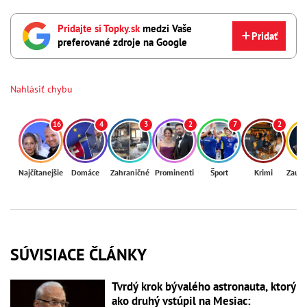
Pridajte si Topky.sk
medzi Vaše
Pridať
preferované zdroje na Google
Nahlásiť chybu
16
4
3
2
7
2
Najčítanejšie
Domáce
Zahraničné
Prominenti
Šport
Krimi
Zaují
SÚVISIACE ČLÁNKY
Tvrdý krok bývalého astronauta, ktorý
ako druhý vstúpil na Mesiac: