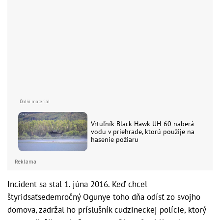
Vrtuľník Black Hawk UH-60 naberá
vodu v priehrade, ktorú použije na
hasenie požiaru
Reklama
Incident sa stal 1. júna 2016. Keď chcel
štyridsaťsedemročný Ogunye toho dňa odísť zo svojho
domova, zadržal ho príslušník cudzineckej polície, ktorý