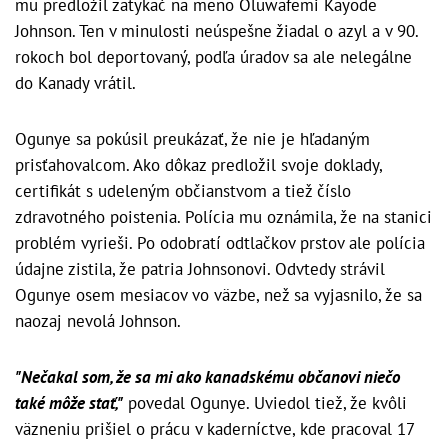
mu predložil zatykač na meno Oluwafemi Kayode
Johnson. Ten v minulosti neúspešne žiadal o azyl a v 90.
rokoch bol deportovaný, podľa úradov sa ale nelegálne
do Kanady vrátil.
Ogunye sa pokúsil preukázať, že nie je hľadaným
prisťahovalcom. Ako dôkaz predložil svoje doklady,
certifikát s udeleným občianstvom a tiež číslo
zdravotného poistenia. Polícia mu oznámila, že na stanici
problém vyrieši. Po odobratí odtlačkov prstov ale polícia
údajne zistila, že patria Johnsonovi. Odvtedy strávil
Ogunye osem mesiacov vo väzbe, než sa vyjasnilo, že sa
naozaj nevolá Johnson.
"Nečakal som, že sa mi ako kanadskému občanovi niečo
také môže stať,"
povedal Ogunye. Uviedol tiež, že kvôli
väzneniu prišiel o prácu v kaderníctve, kde pracoval 17