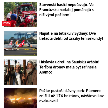
Slovenskí hasiči nepoľavujú: Vo
Francúzsku naďalej pomáhajú s
ničivými požiarmi
FOTO
Napätie na letisku v Sydney: Dve
lietadlá delili od zrážky len sekundy!
Húsíovia udreli na Saudskú Arábiu!
Terčom dronov mala byť rafinéria
Aramco
Požiar pustoší slávny park: Plamene
zničili už 176 hektárov, návštevníkov
evakuovali