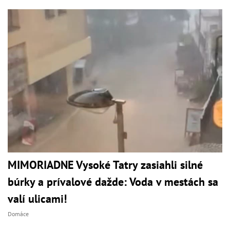
MIMORIADNE Vysoké Tatry zasiahli silné
búrky a prívalové dažde: Voda v mestách sa
valí ulicami!
Domáce