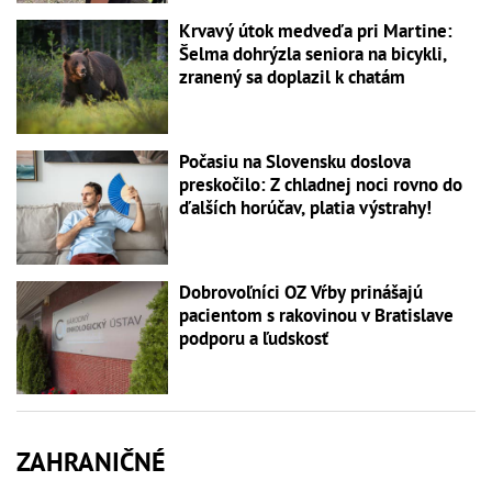
Krvavý útok medveďa pri Martine:
Šelma dohrýzla seniora na bicykli,
zranený sa doplazil k chatám
Počasiu na Slovensku doslova
preskočilo: Z chladnej noci rovno do
ďalších horúčav, platia výstrahy!
Dobrovoľníci OZ Vŕby prinášajú
pacientom s rakovinou v Bratislave
podporu a ľudskosť
ZAHRANIČNÉ