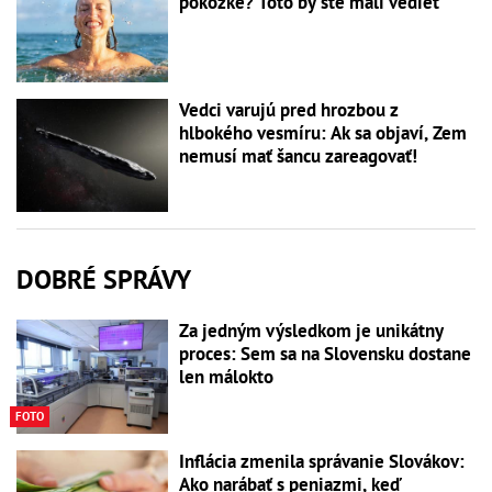
pokožke? Toto by ste mali vedieť
Vedci varujú pred hrozbou z
hlbokého vesmíru: Ak sa objaví, Zem
nemusí mať šancu zareagovať!
DOBRÉ SPRÁVY
Za jedným výsledkom je unikátny
proces: Sem sa na Slovensku dostane
len málokto
FOTO
Inflácia zmenila správanie Slovákov:
Ako narábať s peniazmi, keď