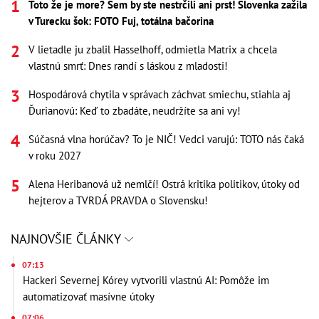
Toto že je more? Sem by ste nestrčili ani prst! Slovenka zažila
v Turecku šok: FOTO Fuj, totálna bačorina
V lietadle ju zbalil Hasselhoff, odmietla Matrix a chcela
vlastnú smrť: Dnes randí s láskou z mladosti!
Hospodárová chytila v správach záchvat smiechu, stiahla aj
Ďurianovú: Keď to zbadáte, neudržíte sa ani vy!
Súčasná vlna horúčav? To je NIČ! Vedci varujú: TOTO nás čaká
v roku 2027
Alena Heribanová už nemlčí! Ostrá kritika politikov, útoky od
hejterov a TVRDÁ PRAVDA o Slovensku!
NAJNOVŠIE ČLÁNKY
07:13
Hackeri Severnej Kórey vytvorili vlastnú AI: Pomôže im
automatizovať masívne útoky
07:06