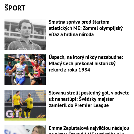
ŠPORT
Smutná správa pred štartom
atletických ME: Zomrel olympijský
víťaz a hrdina národa
Úspech, na ktorý nikdy nezabudne:
Mladý Čech prekonal historický
rekord z roku 1984
Slovanu strelil posledný gól, v odvete
už nenastúpi: Švédsky majster
zamieril do Premier League
Emma Zapletalová najväčšou nádejou