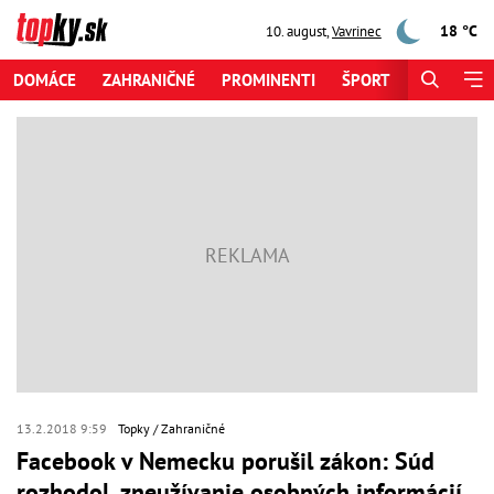
18 °C
10. august
,
Vavrinec
DOMÁCE
ZAHRANIČNÉ
PROMINENTI
ŠPORT
ZAUJÍMAV
13.2.2018 9:59
Topky
Zahraničné
Facebook v Nemecku porušil zákon: Súd
rozhodol, zneužívanie osobných informácií