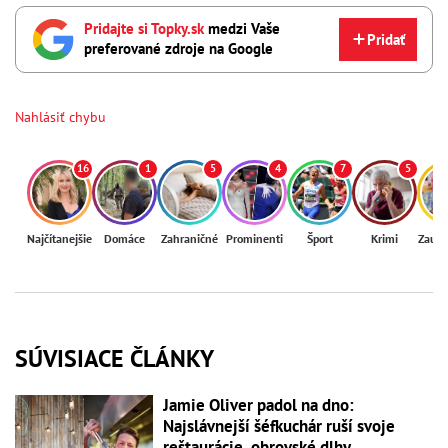
Pridajte si Topky.sk
medzi Vaše
Pridať
preferované zdroje na Google
Nahlásiť chybu
16
1
5
4
7
5
Najčítanejšie
Domáce
Zahraničné
Prominenti
Šport
Krimi
Zaují
SÚVISIACE ČLÁNKY
Jamie Oliver padol na dno:
Najslávnejší šéfkuchár ruší svoje
reštaurácie, obrovské dlhy