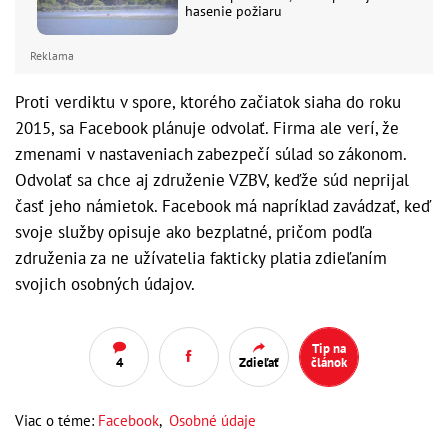
hasenie požiaru
Reklama
Proti verdiktu v spore, ktorého začiatok siaha do roku
2015, sa Facebook plánuje odvolať. Firma ale verí, že
zmenami v nastaveniach zabezpečí súlad so zákonom.
Odvolať sa chce aj združenie VZBV, keďže súd neprijal
časť jeho námietok. Facebook má napríklad zavádzať, keď
svoje služby opisuje ako bezplatné, pričom podľa
združenia za ne užívatelia fakticky platia zdieľaním
svojich osobných údajov.
Tip na
4
Zdieľať
článok
Viac o téme:
Facebook
,
Osobné údaje