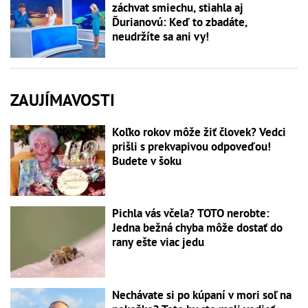
záchvat smiechu, stiahla aj
Ďurianovú: Keď to zbadáte,
neudržíte sa ani vy!
ZAUJÍMAVOSTI
Koľko rokov môže žiť človek? Vedci
prišli s prekvapivou odpoveďou!
Budete v šoku
Pichla vás včela? TOTO nerobte:
Jedna bežná chyba môže dostať do
rany ešte viac jedu
Nechávate si po kúpaní v mori soľ na