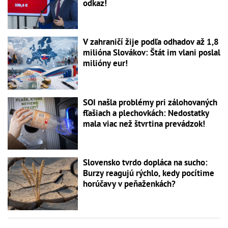
odkaz!
V zahraničí žije podľa odhadov až 1,8
milióna Slovákov: Štát im vlani poslal
milióny eur!
SOI našla problémy pri zálohovaných
fľašiach a plechovkách: Nedostatky
mala viac než štvrtina prevádzok!
Slovensko tvrdo dopláca na sucho:
Burzy reagujú rýchlo, kedy pocítime
horúčavy v peňaženkách?