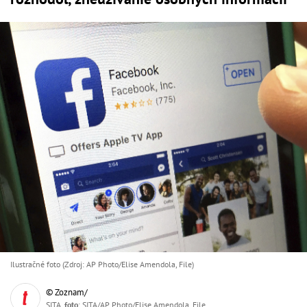
Ilustračné foto (Zdroj: AP Photo/Elise Amendola, File)
© Zoznam/
SITA,
foto
: SITA/AP Photo/Elise Amendola, File