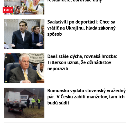
FOTO
Saakašvili po deportácii: Chce sa
vrátiť na Ukrajinu, hľadá zákonný
spôsob
Daeš stále dýcha, rovnaká hrozba:
Tillerson uznal, že džihádistov
neporazili
Rumunsko vydalo slovenský vražedný
pár: V Česku zabili manželov, tam ich
budú súdiť