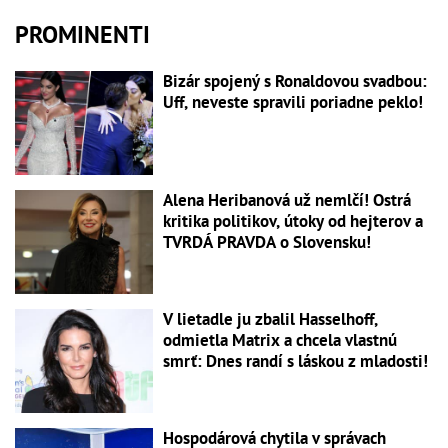
PROMINENTI
Bizár spojený s Ronaldovou svadbou:
Uff, neveste spravili poriadne peklo!
Alena Heribanová už nemlčí! Ostrá
kritika politikov, útoky od hejterov a
TVRDÁ PRAVDA o Slovensku!
V lietadle ju zbalil Hasselhoff,
odmietla Matrix a chcela vlastnú
smrť: Dnes randí s láskou z mladosti!
Hospodárová chytila v správach