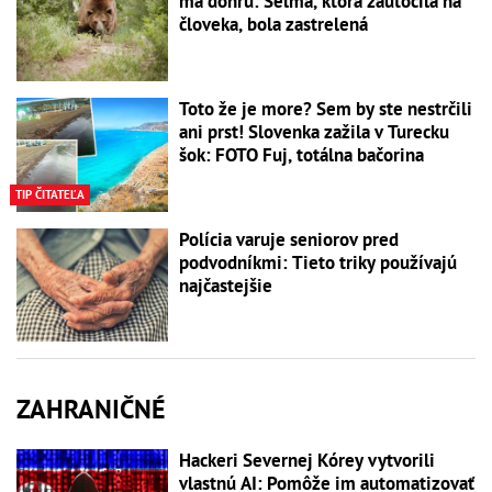
má dohru: Šelma, ktorá zaútočila na
človeka, bola zastrelená
Toto že je more? Sem by ste nestrčili
ani prst! Slovenka zažila v Turecku
šok: FOTO Fuj, totálna bačorina
TIP ČITATEĽA
Polícia varuje seniorov pred
podvodníkmi: Tieto triky používajú
najčastejšie
ZAHRANIČNÉ
Hackeri Severnej Kórey vytvorili
vlastnú AI: Pomôže im automatizovať