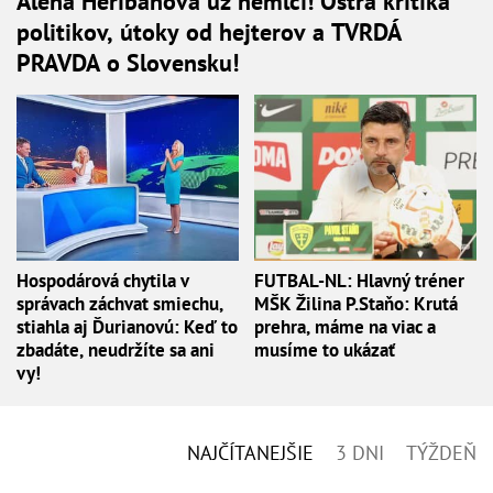
Alena Heribanová už nemlčí! Ostrá kritika
politikov, útoky od hejterov a TVRDÁ
PRAVDA o Slovensku!
Hospodárová chytila v
FUTBAL-NL: Hlavný tréner
správach záchvat smiechu,
MŠK Žilina P.Staňo: Krutá
stiahla aj Ďurianovú: Keď to
prehra, máme na viac a
zbadáte, neudržíte sa ani
musíme to ukázať
vy!
NAJČÍTANEJŠIE
3 DNI
TÝŽDEŇ