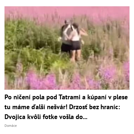
Po ničení pola pod Tatrami a kúpaní v plese
tu máme ďalší nešvár! Drzosť bez hraníc:
Dvojica kvôli fotke vošla do...
Domáce