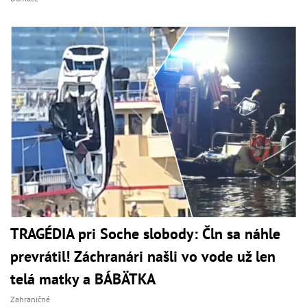
TRAGÉDIA pri Soche slobody: Čln sa náhle
prevrátil! Záchranári našli vo vode už len
telá matky a BÁBÄTKA
Zahraničné