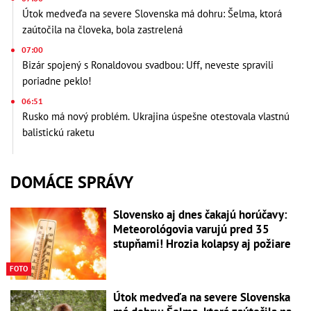
Útok medveďa na severe Slovenska má dohru: Šelma, ktorá
zaútočila na človeka, bola zastrelená
07:00
Bizár spojený s Ronaldovou svadbou: Uff, neveste spravili
poriadne peklo!
06:51
Rusko má nový problém. Ukrajina úspešne otestovala vlastnú
balistickú raketu
DOMÁCE SPRÁVY
Slovensko aj dnes čakajú horúčavy:
Meteorológovia varujú pred 35
stupňami! Hrozia kolapsy aj požiare
FOTO
Útok medveďa na severe Slovenska