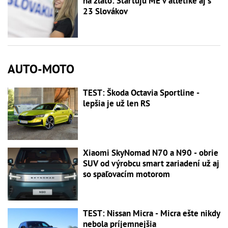
na zlato: Štartujú ME v atletike aj s
23 Slovákov
AUTO-MOTO
TEST: Škoda Octavia Sportline -
lepšia je už len RS
Xiaomi SkyNomad N70 a N90 - obrie
SUV od výrobcu smart zariadení už aj
so spaľovacím motorom
TEST: Nissan Micra - Micra ešte nikdy
nebola príjemnejšia