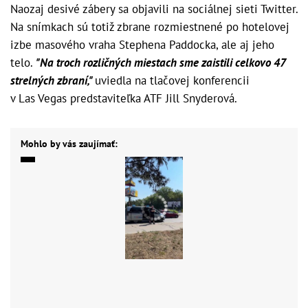
Naozaj desivé zábery sa objavili na sociálnej sieti Twitter.
Na snímkach sú totiž zbrane rozmiestnené po hotelovej
izbe masového vraha Stephena Paddocka, ale aj jeho
telo.
"Na troch rozličných miestach sme zaistili celkovo 47
strelných zbraní,"
uviedla na tlačovej konferencii
v Las Vegas predstaviteľka ATF Jill Snyderová.
Mohlo by vás zaujímať: