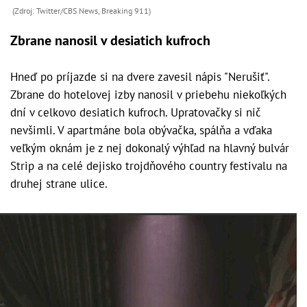
(Zdroj: Twitter/CBS News, Breaking 911)
Zbrane nanosil v desiatich kufroch
Hneď po príjazde si na dvere zavesil nápis "Nerušiť".
Zbrane do hotelovej izby nanosil v priebehu niekoľkých
dní v celkovo desiatich kufroch. Upratovačky si nič
nevšimli. V apartmáne bola obývačka, spálňa a vďaka
veľkým oknám je z nej dokonalý výhľad na hlavný bulvár
Strip a na celé dejisko trojdňového country festivalu na
druhej strane ulice.