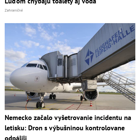
Ľuďom chýbajú toalety aj voda
Zahraničné
Nemecko začalo vyšetrovanie incidentu na
letisku: Dron s výbušninou kontrolovane
odpálili