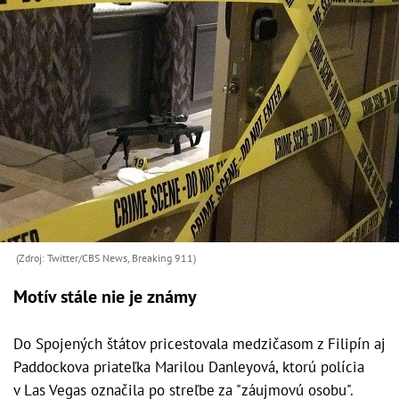
(Zdroj: Twitter/CBS News, Breaking 911)
Motív stále nie je známy
Do Spojených štátov pricestovala medzičasom z Filipín aj
Paddockova priateľka Marilou Danleyová, ktorú polícia
v Las Vegas označila po streľbe za "záujmovú osobu".