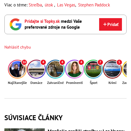
Viac o téme:
Streľba
,
útok
,
Las Vegas
,
Stephen Paddock
Pridajte si Topky.sk
medzi Vaše
Pridať
preferované zdroje na Google
Nahlásiť chybu
16
4
4
4
7
5
Najčítanejšie
Domáce
Zahraničné
Prominenti
Šport
Krimi
Zaují
SÚVISIACE ČLÁNKY