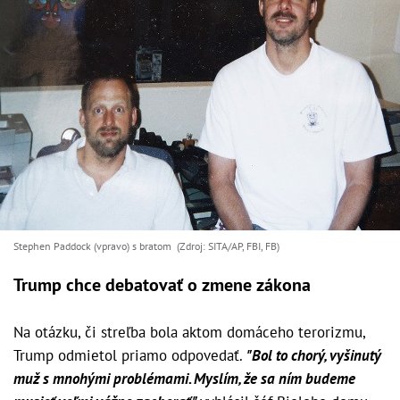
Stephen Paddock (vpravo) s bratom (Zdroj: SITA/AP, FBI, FB)
Trump chce debatovať o zmene zákona
Na otázku, či streľba bola aktom domáceho terorizmu,
Trump odmietol priamo odpovedať.
"Bol to chorý, vyšinutý
muž s mnohými problémami. Myslím, že sa ním budeme