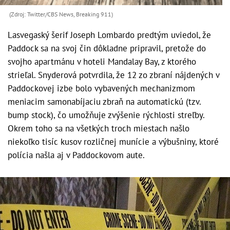
(Zdroj: Twitter/CBS News, Breaking 911)
Lasvegaský šerif Joseph Lombardo predtým uviedol, že
Paddock sa na svoj čin dôkladne pripravil, pretože do
svojho apartmánu v hoteli Mandalay Bay, z ktorého
strieľal. Snyderová potvrdila, že 12 zo zbraní nájdených v
Paddockovej izbe bolo vybavených mechanizmom
meniacim samonabíjaciu zbraň na automatickú (tzv.
bump stock), čo umožňuje zvýšenie rýchlosti streľby.
Okrem toho sa na všetkých troch miestach našlo
niekoľko tisíc kusov rozličnej munície a výbušniny, ktoré
polícia našla aj v Paddockovom aute.