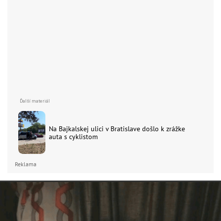
Na Bajkalskej ulici v Bratislave došlo k zrážke
auta s cyklistom
Reklama