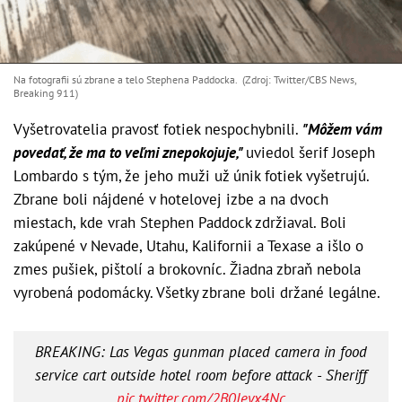
Na fotografii sú zbrane a telo Stephena Paddocka. (Zdroj: Twitter/CBS News,
Breaking 911)
Vyšetrovatelia pravosť fotiek nespochybnili.
"Môžem vám
povedať, že ma to veľmi znepokojuje,"
uviedol šerif Joseph
Lombardo s tým, že jeho muži už únik fotiek vyšetrujú.
Zbrane boli nájdené v hotelovej izbe a na dvoch
miestach, kde vrah Stephen Paddock zdržiaval. Boli
zakúpené v Nevade, Utahu, Kalifornii a Texase a išlo o
zmes pušiek, pištolí a brokovníc. Žiadna zbraň nebola
vyrobená podomácky. Všetky zbrane boli držané legálne.
BREAKING: Las Vegas gunman placed camera in food
service cart outside hotel room before attack - Sheriff
pic.twitter.com/2B0Ieyx4Nc