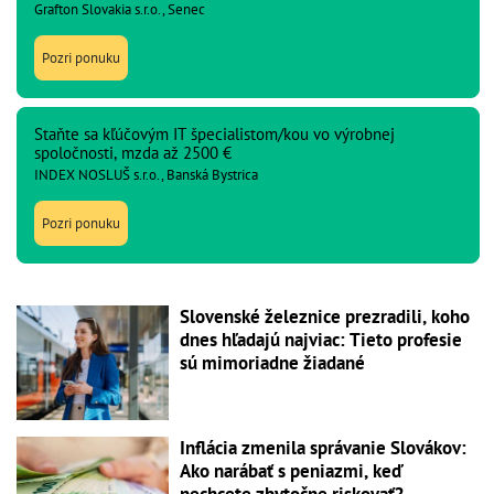
Grafton Slovakia s.r.o., Senec
Pozri ponuku
Staňte sa kľúčovým IT špecialistom/kou vo výrobnej
spoločnosti, mzda až 2500 €
INDEX NOSLUŠ s.r.o., Banská Bystrica
Pozri ponuku
Slovenské železnice prezradili, koho
dnes hľadajú najviac: Tieto profesie
sú mimoriadne žiadané
Inflácia zmenila správanie Slovákov:
Ako narábať s peniazmi, keď
nechcete zbytočne riskovať?