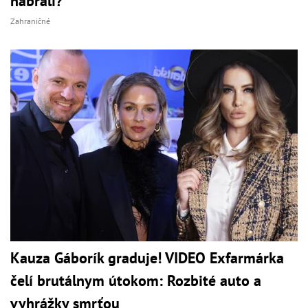
nabrali?
Zahraničné
Kauza Gáborík graduje! VIDEO Exfarmárka
čelí brutálnym útokom: Rozbité auto a
vyhrážky smrťou