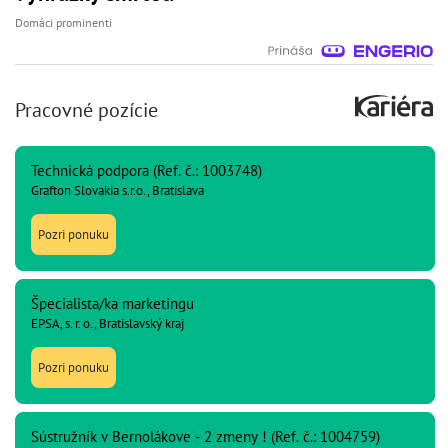
Domáci prominenti
Pracovné pozície
Technická podpora (Ref. č.: 1003748)
Grafton Slovakia s.r.o., Bratislava
Pozri ponuku
Špecialista/ka marketingu
EPSA, s. r. o., Bratislavský kraj
Pozri ponuku
Sústružník v Bernolákove - 2 zmeny ! (Ref. č.: 1004759)