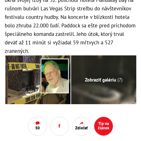
rušnom bulvári Las Vegas Strip streľbu do návštevníkov
festivalu country hudby. Na koncerte v blízkosti hotela
bolo zhruba 22.000 ľudí. Paddock sa ešte pred príchodom
špeciálneho komanda zastrelil. Jeho útok, ktorý trval
deväť až 11 minút si vyžiadal 59 mŕtvych a 527
zranených.
Zobraziť galériu
(7)
Tip na
50
Zdieľať
článok