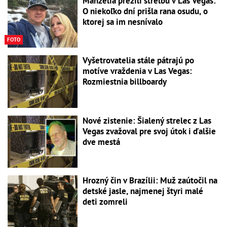
Manželia prežili streľbu v Las Vegas:
O niekoľko dní prišla rana osudu, o
ktorej sa im nesnívalo
FOTO
Vyšetrovatelia stále pátrajú po
motíve vraždenia v Las Vegas:
Rozmiestnia billboardy
Nové zistenie: Šialený strelec z Las
Vegas zvažoval pre svoj útok i ďalšie
dve mestá
Hrozný čin v Brazílii: Muž zaútočil na
detské jasle, najmenej štyri malé
deti zomreli