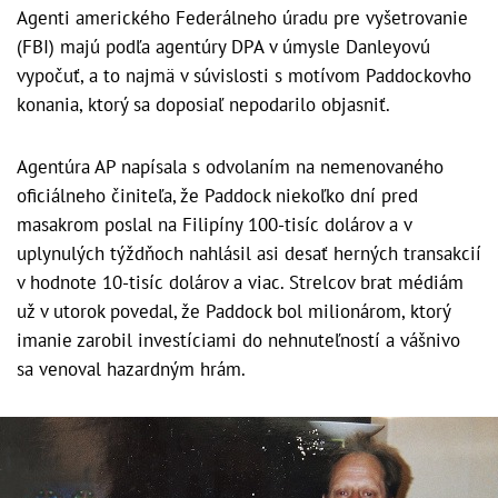
Agenti amerického Federálneho úradu pre vyšetrovanie
(FBI) majú podľa agentúry DPA v úmysle Danleyovú
vypočuť, a to najmä v súvislosti s motívom Paddockovho
konania, ktorý sa doposiaľ nepodarilo objasniť.
Agentúra AP napísala s odvolaním na nemenovaného
oficiálneho činiteľa, že Paddock niekoľko dní pred
masakrom poslal na Filipíny 100-tisíc dolárov a v
uplynulých týždňoch nahlásil asi desať herných transakcií
v hodnote 10-tisíc dolárov a viac. Strelcov brat médiám
už v utorok povedal, že Paddock bol milionárom, ktorý
imanie zarobil investíciami do nehnuteľností a vášnivo
sa venoval hazardným hrám.