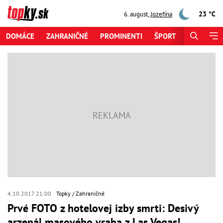
23 °C
6. august
,
Jozefína
DOMÁCE
ZAHRANIČNÉ
PROMINENTI
ŠPORT
ZAUJÍMAV
4.10.2017 21:00
Topky
Zahraničné
Prvé FOTO z hotelovej izby smrti: Desivý
arzenál masového vraha z Las Vegas!