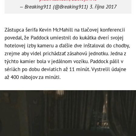
— Breaking911 (@Breaking911)
3. října 2017
Zástupca šerifa Kevin McMahill na tlačovej konferencii
povedal, že Paddock umiestnil do kukátka dverí svojej
hotelovej izby kameru a ďalšie dve inštaloval do chodby,
zrejme aby videl prichádzať zásahovú jednotku. Jedna z
týchto kamier bola v jedálnom vozíku. Paddock pálil v
sériách po dobu deviatich až 11 minút. Vystrelil údajne
až 400 nábojov za minúti.