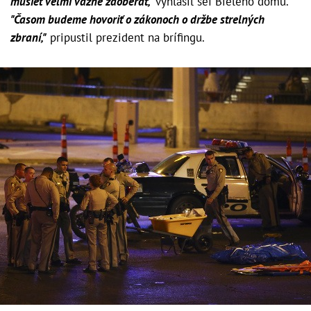
musieť veľmi vážne zaoberať,"
vyhlásil šéf Bieleho domu.
"Časom budeme hovoriť o zákonoch o držbe strelných
zbraní,"
pripustil prezident na brífingu.