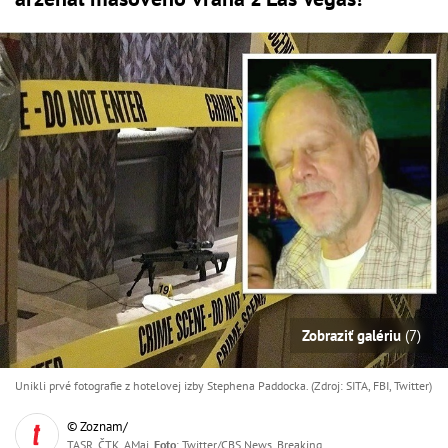
Zobraziť galériu
(7)
Unikli prvé fotografie z hotelovej izby Stephena Paddocka. (Zdroj: SITA, FBI, Twitter)
© Zoznam/
TASR, ČTK, AMaj,
Foto
: Twitter/CBS News, Breaking