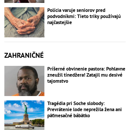
Polícia varuje seniorov pred
podvodníkmi: Tieto triky používajú
najčastejšie
ZAHRANIČNÉ
Príšerné obvinenie pastora: Pohlavne
zneužil tínedžera! Zatajil mu desivé
tajomstvo
Tragédia pri Soche slobody:
Prevrátenie lode neprežila žena ani
päťmesačné bábätko