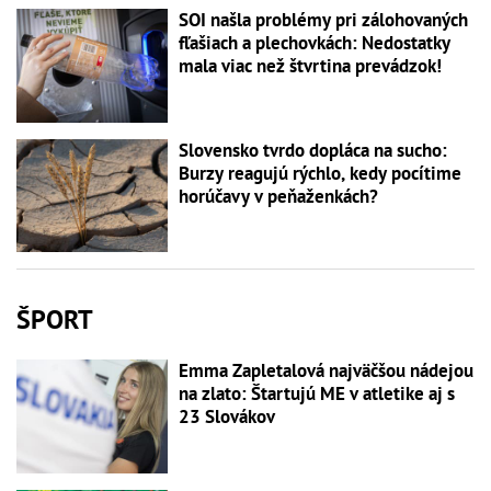
SOI našla problémy pri zálohovaných
fľašiach a plechovkách: Nedostatky
mala viac než štvrtina prevádzok!
Slovensko tvrdo dopláca na sucho:
Burzy reagujú rýchlo, kedy pocítime
horúčavy v peňaženkách?
ŠPORT
Emma Zapletalová najväčšou nádejou
na zlato: Štartujú ME v atletike aj s
23 Slovákov