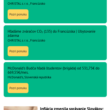
CHRISTAL s. r. o., Francúzsko
Pozri ponuku
Hľadáme zváračov CO₂ (135) do Francúzska | Ubytovanie
zdarma
CHRISTAL s. r. o., Francúzsko
Pozri ponuku
McDonald's Budča hľadá študentov (brigáda) od 531,75€ do
669,55€/mes.
McDonald's, Slovenská republika
Pozri ponuku
Inflácia zmenila správanie Slovákov: