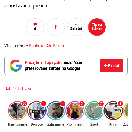
a pristávacie pozície.
Tip na
6
Zdieľať
článok
Viac o téme:
Bankrot
,
Air Berlin
Pridajte si Topky.sk
medzi Vaše
Pridať
preferované zdroje na Google
Nahlásiť chybu
16
4
4
3
7
2
Najčítanejšie
Domáce
Zahraničné
Prominenti
Šport
Krimi
Zaují