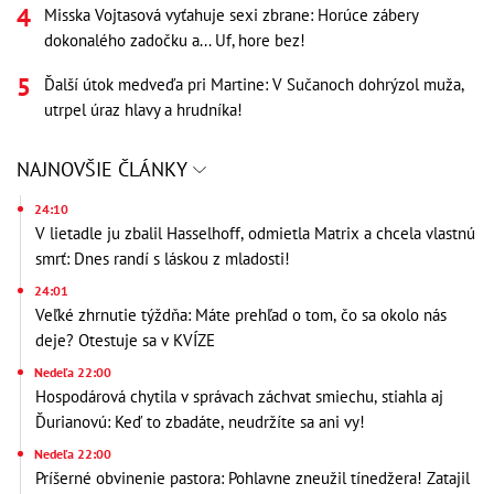
Misska Vojtasová vyťahuje sexi zbrane: Horúce zábery
dokonalého zadočku a... Uf, hore bez!
Ďalší útok medveďa pri Martine: V Sučanoch dohrýzol muža,
utrpel úraz hlavy a hrudníka!
NAJNOVŠIE ČLÁNKY
24:10
V lietadle ju zbalil Hasselhoff, odmietla Matrix a chcela vlastnú
smrť: Dnes randí s láskou z mladosti!
24:01
Veľké zhrnutie týždňa: Máte prehľad o tom, čo sa okolo nás
deje? Otestuje sa v KVÍZE
Nedeľa 22:00
Hospodárová chytila v správach záchvat smiechu, stiahla aj
Ďurianovú: Keď to zbadáte, neudržíte sa ani vy!
Nedeľa 22:00
Príšerné obvinenie pastora: Pohlavne zneužil tínedžera! Zatajil