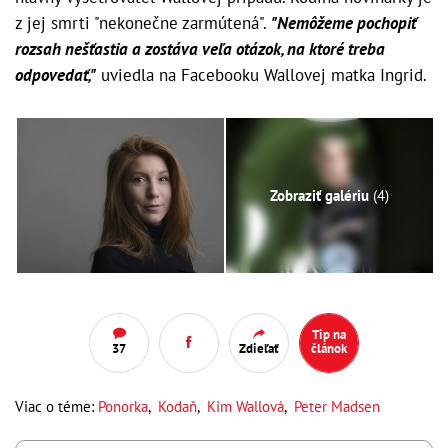
z jej smrti "nekonečne zarmútená".
"Nemôžeme pochopiť
rozsah nešťastia a zostáva veľa otázok, na ktoré treba
odpovedať,"
uviedla na Facebooku Wallovej matka Ingrid.
Zobraziť galériu
(4)
Tip na
37
Zdieľať
článok
Viac o téme:
Ponorka
,
Kodaň
,
Kim Wallová
,
Peter Madsen