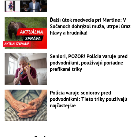
Ďalší útok medveďa pri Martine: V
Sučanoch dohrýzol muža, utrpel úraz
hlavy a hrudníka!
AKTUALIZOVANÉ
Seniori, POZOR! Polícia varuje pred
podvodníkmi, používajú poriadne
prefíkané triky
Polícia varuje seniorov pred
podvodníkmi: Tieto triky používajú
najčastejšie