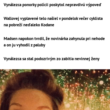
Vynálezca ponorky polícii poskytol nepravdivú výpoveď
Wallovej vyplavené telo našiel v pondelok večer cyklista
na pobreží neďaleko Kodane
Madsen napokon tvrdil, že novinárka zahynula pri nehode
a on ju vyhodil z paluby
Vynálezca sa stal podozrivým zo zabitia nevinnej ženy