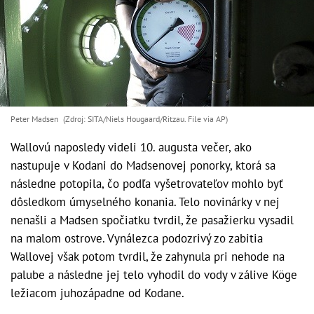
Peter Madsen (Zdroj: SITA/Niels Hougaard/Ritzau. File via AP)
Wallovú naposledy videli 10. augusta večer, ako
nastupuje v Kodani do Madsenovej ponorky, ktorá sa
následne potopila, čo podľa vyšetrovateľov mohlo byť
dôsledkom úmyselného konania. Telo novinárky v nej
nenašli a Madsen spočiatku tvrdil, že pasažierku vysadil
na malom ostrove. Vynálezca podozrivý zo zabitia
Wallovej však potom tvrdil, že zahynula pri nehode na
palube a následne jej telo vyhodil do vody v zálive Köge
ležiacom juhozápadne od Kodane.