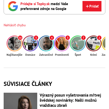
Pridajte si Topky.sk
medzi Vaše
Pridať
preferované zdroje na Google
Nahlásiť chybu
16
3
4
3
7
2
Najčítanejšie
Domáce
Zahraničné
Prominenti
Šport
Krimi
Zaují
SÚVISIACE ČLÁNKY
Výrazný posun vyšetrovania mŕtvej
švédskej novinárky: Našli možnú
vraždiacu zbraň