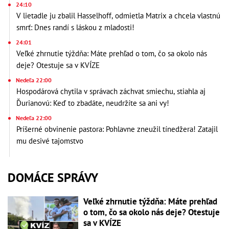
24:10
V lietadle ju zbalil Hasselhoff, odmietla Matrix a chcela vlastnú
smrť: Dnes randí s láskou z mladosti!
24:01
Veľké zhrnutie týždňa: Máte prehľad o tom, čo sa okolo nás
deje? Otestuje sa v KVÍZE
Nedeľa 22:00
Hospodárová chytila v správach záchvat smiechu, stiahla aj
Ďurianovú: Keď to zbadáte, neudržíte sa ani vy!
Nedeľa 22:00
Príšerné obvinenie pastora: Pohlavne zneužil tínedžera! Zatajil
mu desivé tajomstvo
DOMÁCE SPRÁVY
Veľké zhrnutie týždňa: Máte prehľad
o tom, čo sa okolo nás deje? Otestuje
sa v KVÍZE