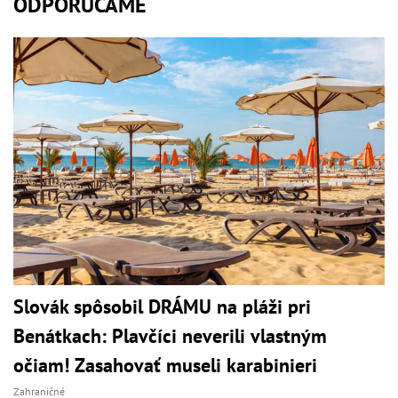
ODPORÚČAME
Slovák spôsobil DRÁMU na pláži pri
Benátkach: Plavčíci neverili vlastným
očiam! Zasahovať museli karabinieri
Zahraničné