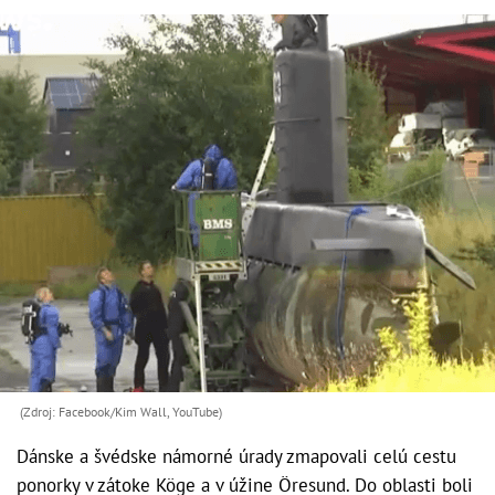
(Zdroj: Facebook/Kim Wall, YouTube)
Dánske a švédske námorné úrady zmapovali celú cestu
ponorky v zátoke Köge a v úžine Öresund. Do oblasti boli