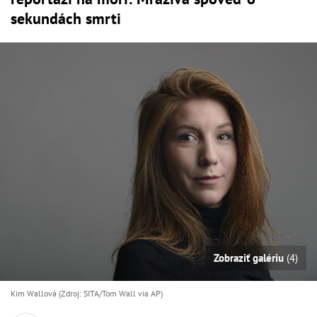
sekundách smrti
Zobraziť galériu
(4)
Kim Wallová (Zdroj: SITA/Tom Wall via AP)