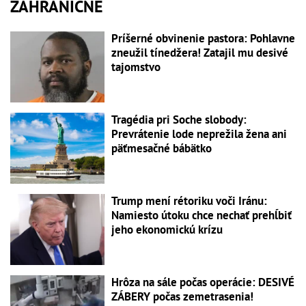
ZAHRANIČNÉ
Príšerné obvinenie pastora: Pohlavne
zneužil tínedžera! Zatajil mu desivé
tajomstvo
Tragédia pri Soche slobody:
Prevrátenie lode neprežila žena ani
päťmesačné bábätko
Trump mení rétoriku voči Iránu:
Namiesto útoku chce nechať prehĺbiť
jeho ekonomickú krízu
Hrôza na sále počas operácie: DESIVÉ
ZÁBERY počas zemetrasenia!