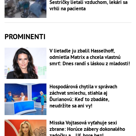
Sestričky lietali vzduchom, lekári sa
vrhli na pacienta
PROMINENTI
V lietadle ju zbalil Hasselhoff,
odmietla Matrix a chcela vlastnú
smrť: Dnes randí s láskou z mladosti!
Hospodárová chytila v správach
záchvat smiechu, stiahla aj
Ďurianovú: Keď to zbadáte,
neudržíte sa ani vy!
Misska Vojtasová vyťahuje sexi
zbrane: Horúce zábery dokonalého
zadočku a... Uf, hore bez!