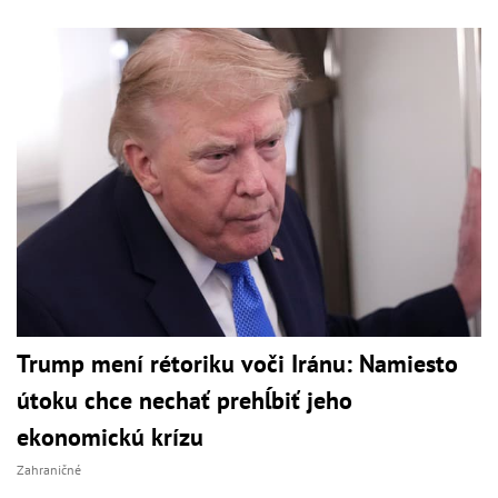
Trump mení rétoriku voči Iránu: Namiesto
útoku chce nechať prehĺbiť jeho
ekonomickú krízu
Zahraničné