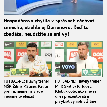
Hospodárová chytila v správach záchvat
smiechu, stiahla aj Ďurianovú: Keď to
zbadáte, neudržíte sa ani vy!
FUTBAL-NL: Hlavný tréner
FUTBAL-NL: Hlavný tréner
MŠK Žilina P.Staňo: Krutá
MFK Skalica R.Hudec:
prehra, máme na viac a
Klobúk dole, ako sme sa
musíme to ukázať
dnes prezentovali a
prvýkrát vyhrali v Žiline