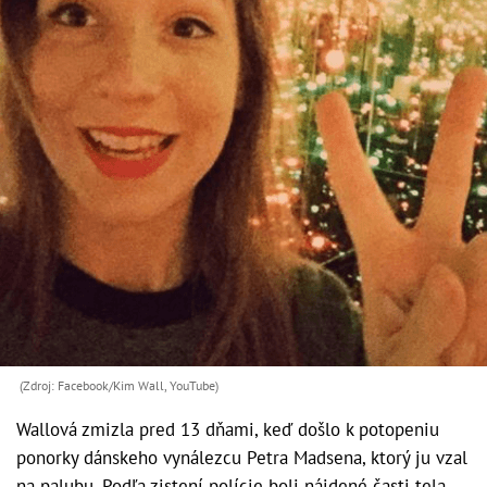
(Zdroj: Facebook/Kim Wall, YouTube)
Wallová zmizla pred 13 dňami, keď došlo k potopeniu
ponorky dánskeho vynálezcu Petra Madsena, ktorý ju vzal
na palubu. Podľa zistení polície boli nájdené časti tela