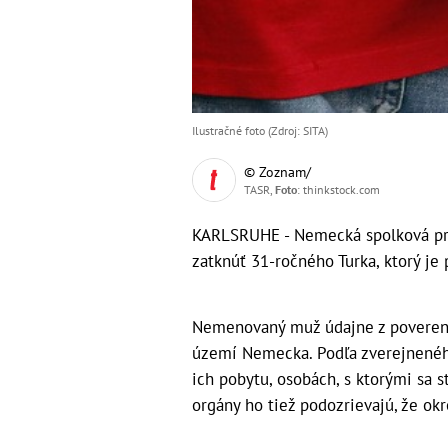
Ilustračné foto (Zdroj: SITA)
© Zoznam/
TASR,
Foto
: thinkstock.com
KARLSRUHE - Nemecká spolková pro
zatknúť 31-ročného Turka, ktorý je
Nemenovaný muž údajne z poverenia
území Nemecka. Podľa zverejneného
ich pobytu, osobách, s ktorými sa s
orgány ho tiež podozrievajú, že okr