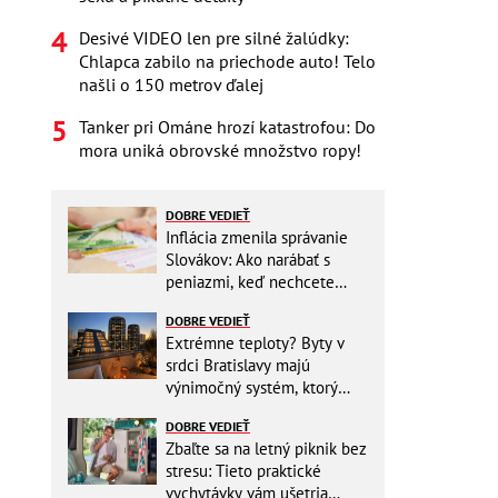
Desivé VIDEO len pre silné žalúdky:
Chlapca zabilo na priechode auto! Telo
našli o 150 metrov ďalej
Tanker pri Ománe hrozí katastrofou: Do
mora uniká obrovské množstvo ropy!
DOBRE VEDIEŤ
Inflácia zmenila správanie
Slovákov: Ako narábať s
peniazmi, keď nechcete
zbytočne riskovať?
DOBRE VEDIEŤ
Extrémne teploty? Byty v
srdci Bratislavy majú
výnimočný systém, ktorý
ešte aj šetrí náklady
DOBRE VEDIEŤ
Zbaľte sa na letný piknik bez
stresu: Tieto praktické
vychytávky vám ušetria