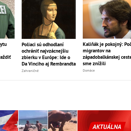
bytu
Kaliňák je pokojný: Po
Poliaci sú odhodlaní
migrantov na
ochrániť najvzácnejšiu
aždiť
západobalkánskej cest
zbierku v Európe: Ide o
sme znížili
Da Vinciho aj Rembrandta
Domáce
Zahraničné