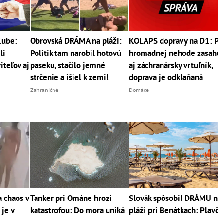
Kube:
Obrovská DRÁMA na pláži:
KOLAPS dopravy na D1: 
li
Politik tam narobil hotovú
hromadnej nehode zasah
teľov aj
paseku, stačilo jemné
aj záchranársky vrtuľník,
strčenie a išiel k zemi!
doprava je odklaňaná
Zahraničné
Domáce
 chaos v
Tanker pri Ománe hrozí
Slovák spôsobil DRÁMU n
 je v
katastrofou: Do mora uniká
pláži pri Benátkach: Plavč