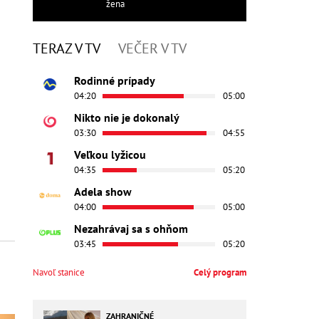
žena
TERAZ V TV
VEČER V TV
Rodinné prípady
04:20
05:00
Nikto nie je dokonalý
03:30
04:55
Veľkou lyžicou
04:35
05:20
Adela show
04:00
05:00
Nezahrávaj sa s ohňom
03:45
05:20
Navoľ stanice
Celý program
ZAHRANIČNÉ