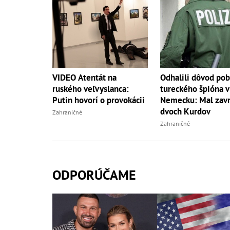
VIDEO Atentát na
Odhalili dôvod po
ruského veľvyslanca:
tureckého špióna v
Putin hovorí o provokácii
Nemecku: Mal zavr
dvoch Kurdov
Zahraničné
Zahraničné
ODPORÚČAME