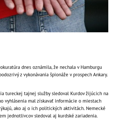
kuratúra dnes oznámila, že nechala v Hamburgu
 podozrivý z vykonávania špionáže v prospech Ankary.
 tureckej tajnej služby sledoval Kurdov žijúcich na
 vyhlásenia mal získavať informácie o miestach
týkajú, ako aj o ich politických aktivitách. Nemecké
em jednotlivcov sledoval aj kurdské zariadenia.