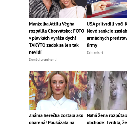
Manželka Attilu Végha
USA pritvrdili voči 
rozpálila Chorvátsko: FOTO
Nové sankcie zasiah
v plavkách vyráža dych!
armádnych predstavi
TAKÝTO zadok sa len tak
firmy
nevidí
Zahraničné
Domáci prominenti
Známa herečka zostala ako
Nahá žena rozpútala
obarená! Poukázala na
obchode: Tvrdila, že