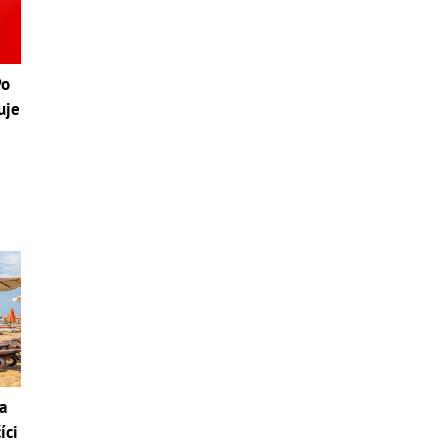
Po
uje
a
íci