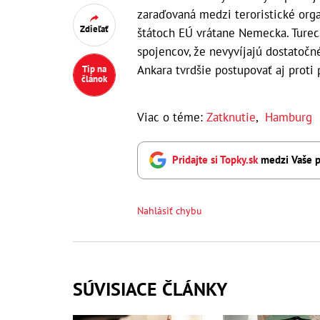
zaraďovaná medzi teroristické org
Zdieľať
štátoch EÚ vrátane Nemecka. Turec
spojencov, že nevyvíjajú dostatočn
Ankara tvrdšie postupovať aj proti 
Tip na
článok
Viac o téme:
Zatknutie
,
Hamburg
Pridajte si Topky.sk
medzi Vaše p
Nahlásiť chybu
SÚVISIACE ČLÁNKY