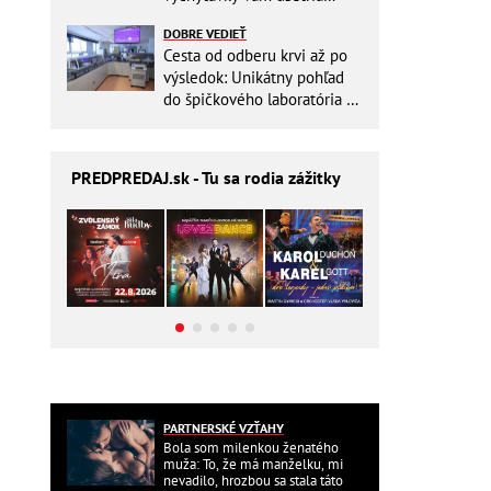
miesto v batohu!
DOBRE VEDIEŤ
Cesta od odberu krvi až po
výsledok: Unikátny pohľad
do špičkového laboratória na
Slovensku
PREDPREDAJ
.sk - Tu sa rodia zážitky
PARTNERSKÉ VZŤAHY
Bola som milenkou ženatého
muža: To, že má manželku, mi
nevadilo, hrozbou sa stala táto