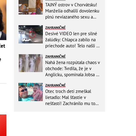
TAJNÝ ostrov v Chorvátsku!
Manželia odhalili dovolenku
plnú neviazaného sexu a
pikatné detaily
ZAHRANIČNÉ
Desivé VIDEO len pre silné
žalúdky: Chlapca zabilo na
čet
priechode auto! Telo našli o
150 metrov ďalej
ZAHRANIČNÉ
e
Nahá žena rozpútala chaos v
obchode: Tvrdila, že je v
Anglicku, spomínala Jobsa aj
amfetamín
ZAHRANIČNÉ
Otec troch detí zmeškal
lietadlo: Mal šťastie v
nešťastí! Zachránilo mu to
život