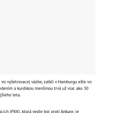
 vo vyšetrovacej väzbe, zatkli v Hamburgu ešte vo
vedením a kurdskou menšinou trvá už viac ako 30
jšieho leta.
cich (PKK), ktorá vedie boj proti Ankare, je