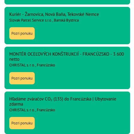
Kuriér - Žarnovica, Nová Baňa, Tekovské Nemce
Slovak Parcel Service s.r.o., Banská Bystrica
Pozri ponuku
MONTÉR OCEĽOVÝCH KONŠTRUKCIÍ - FRANCÚZSKO - 3 600
netto
CHRISTAL s. r. o., Francúzsko
Pozri ponuku
Hľadáme zváračov CO₂ (135) do Francúzska | Ubytovanie
zdarma
CHRISTAL s. r. o., Francúzsko
Pozri ponuku