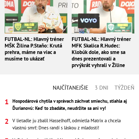
FUTBAL-NL: Hlavný tréner
FUTBAL-NL: Hlavný tréner
MŠK Žilina P.Staňo: Krutá
MFK Skalica R.Hudec:
prehra, máme na viac a
Klobúk dole, ako sme sa
musíme to ukázať
dnes prezentovali a
prvýkrát vyhrali v Žiline
NAJČÍTANEJŠIE
3 DNI
TÝŽDEŇ
Hospodárová chytila v správach záchvat smiechu, stiahla aj
Ďurianovú: Keď to zbadáte, neudržíte sa ani vy!
V lietadle ju zbalil Hasselhoff, odmietla Matrix a chcela
vlastnú smrť: Dnes randí s láskou z mladosti!