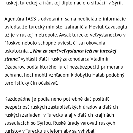
ruskej, tureckej a iránskej diplomacie o situácii v Sýrii.
Agentúra TASS s odvolaním sa na neoficiálne informácie
uviedla, že turecký minister zahraničia Mevlut Cavusoglu
už je v ruskej metropole. Avšak turecké veľvyslanectvo v
Moskve nebolo schopné uviesť, či sa rokovania
uskutočnia.
,,Vina za smrť veľvyslanca leží na tureckej
strane,"
vyhlásil ďalší ruský zákonodarca Vladimir
Džabarov, podľa ktorého Turci nezabezpečili primeranú
ochranu, hoci mohli vzhľadom k dobytiu Halab podobný
teroristický čin očakávať.
Každopádne je podľa neho potrebné dať posilniť
bezpečnosť ruských zastupiteľských úradov a ďalších
ruských zariadení v Turecku a aj v ďalších krajinách
susediacich so Sýriou. Ruské úrady varovali ruských
turistov v Turecku s cieľom aby sa vyhýbali