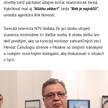
streľby totiž páchateľ údajne kričal islamistické heslá.
Vykríknuť mal aj
"Alláhu akbar!"
, teda
"Boh je najväčší"
,
uviedla agentúra RIA Novosti.
Turecká televízia NTV dodala, že pri útoku utrpeli
zranenia minimálne tri ďalšie osoby. K útoku došlo len
deň predtým, ako sa turecký minister zahraničných vecí
Mevlüt Čavušoglu stretne v Moskve so svojimi iránskymi
a ruskými rezortnými kolegami, aby diskutovali o situácii
v Sýrii.