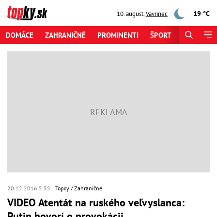
19 °C
10. august
,
Vavrinec
DOMÁCE
ZAHRANIČNÉ
PROMINENTI
ŠPORT
ZAUJÍMAV
20.12.2016 5:55
Topky
Zahraničné
VIDEO Atentát na ruského veľvyslanca:
Putin hovorí o provokácii