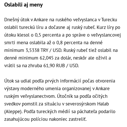
Oslabili aj meny
Dnešný útok v Ankare na ruského veľvyslanca v Turecku
oslabil tureckú líru a dočasne aj ruský rubeľ. Kurz líry po
útoku klesol o 0,5 percenta a po správe o veľvyslancovej
smrti mena oslabila až o 0,8 percenta na denné
minimum 3,5338 TRY / USD. Ruský rubeľ tiež oslabil na
denné minimum 62,045 za dolár, neskôr ale oživil a
vrátil sa na zhruba 61,90 RUB / USD.
Útok sa udial podľa prvých informácií počas otvorenia
výstavy moderného umenia organizovanej v Ankare
ruským veľvyslanectvom. Útočník sa podľa očitých
svedkov pomstil za situáciu v severosýrskom Halab
(Aleppe). Podľa tureckých médií sa páchateľa podarilo
zasahujúcou políciou nakoniec zastreliť.