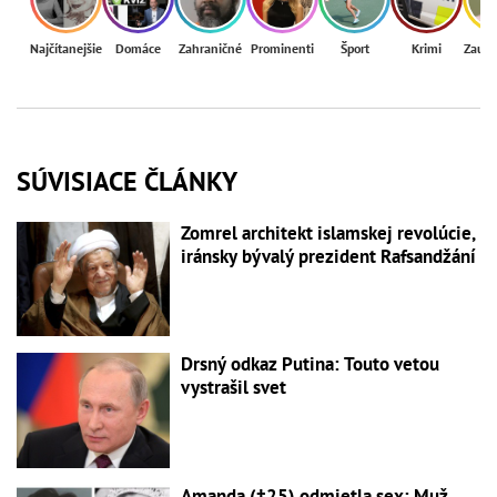
Najčítanejšie
Domáce
Zahraničné
Prominenti
Šport
Krimi
Zaují
SÚVISIACE ČLÁNKY
Zomrel architekt islamskej revolúcie,
iránsky bývalý prezident Rafsandžání
Drsný odkaz Putina: Touto vetou
vystrašil svet
Amanda (†25) odmietla sex: Muž