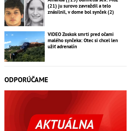
(21) ju surovo zavraždil a telo
znásilnil, v dome bol synček (2)
VIDEO Zoskok smrti pred očami
malého synčeka: Otec si chcel len
užiť adrenalín
ODPORÚČAME