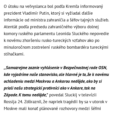
O útoku na veľvyslanca bol podľa Kremľa informovaný
prezident Vladimír Putin, ktorý si vyžiadal ďalšie
informácie od ministra zahraničia a šéfov tajných služieb.
Atentát podľa predsedu zahraničného výboru dolnej
komory ruského parlamentu Leonida Sluckého nepovedie
k novému zhoršeniu rusko-tureckých vzťahov ako po
minuloročnom zostrelení ruského bombardéra tureckými
stíhačkami.
,,Samozrejme zaznie vyhlásenie v Bezpečnostnej rade OSN,
kde vyjadríme naše stanovisko, ale hlavné je to, že k novému
ochladeniu medzi Moskvou a Ankarou nedôjde, ako by si
priali našu strategickí protivníci ako v Ankare, tak na
Západe. K tomu nedôjde,"
povedal Sluckij v televízii
Rossija 24. Zdôraznil, že napriek tragédii by sa v utorok v
Moskve mali konať plánované rozhovory medzi šéfmi