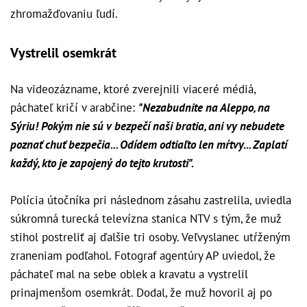
zhromažďovaniu ľudí.
Vystrelil osemkrát
Na videozázname, ktoré zverejnili viaceré médiá,
páchateľ kričí v arabčine:
"Nezabudnite na Aleppo, na
Sýriu! Pokým nie sú v bezpečí naši bratia, ani vy nebudete
poznať chuť bezpečia... Odídem odtiaľto len mŕtvy... Zaplatí
každý, kto je zapojený do tejto krutosti".
Polícia útočníka pri následnom zásahu zastrelila, uviedla
súkromná turecká televízna stanica NTV s tým, že muž
stihol postreliť aj ďalšie tri osoby. Veľvyslanec utŕženým
zraneniam podľahol. Fotograf agentúry AP uviedol, že
páchateľ mal na sebe oblek a kravatu a vystrelil
prinajmenšom osemkrát. Dodal, že muž hovoril aj po