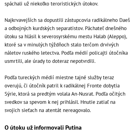
spáchali už niekoľko teroristických útokov.
Najkrvavejších sa dopustili zástupcovia radikálneho Daeš
a odbojných kurdských separatistov. Páchateľ dnešného
útoku sa hlásil k severosyrskému mestu Halab (Aleppo),
ktoré sa v minulých týždňoch stalo terčom drvivých
náletov ruského letectva. Podľa médií policajti útočníka
usmrtili, ale úrady to doteraz nepotvrdili.
Podľa tureckých médií miestne tajné služby teraz
overujú, či útočník patril k radikálnej Fronte dobytia
Sýrie, ktorá sa predtým volala An-Nusrat. Podľa očitých
svedkov sa spevom k nej prihlásil. Hnutie zatiaľ na
svojich sieťach na atentát nereagovalo.
O útoku už informovali Putina