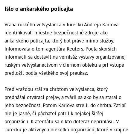
Išlo o ankarského policajta
Vraha ruského veľvyslanca v Turecku Andreja Karlova
identifikovali miestne bezpečnostné zdroje ako
ankarského policajta, ktorý bol práve mimo služby.
Informovala o tom agentúra Reuters. Podľa skorších
informácií sa dostavil na vernisáž výstavy organizovanej
ruským veľvyslanectvom v čiernom obleku a pri vstupe
predložil podľa všetkého svoj preukaz.
Pred vraždou stál za chrbtom veľvyslanca, ktorý
prednášal otvárací prejav, a tváril sa ako by sa staral o
jeho bezpečnosť. Potom Karlova strelil do chrbta. Zatiaľ
nie je jasné, či páchateľ patril k nejakej širšej
organizácii. K atentátu sa nikto doteraz neprihlásil. V
Turecku je aktívnych niekoľko organizácií, ktoré v krajine