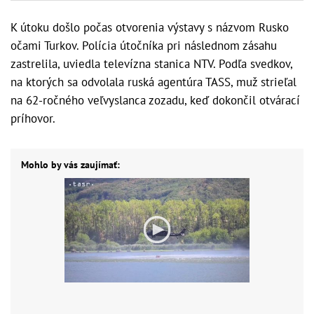
K útoku došlo počas otvorenia výstavy s názvom Rusko
očami Turkov. Polícia útočníka pri následnom zásahu
zastrelila, uviedla televízna stanica NTV. Podľa svedkov,
na ktorých sa odvolala ruská agentúra TASS, muž strieľal
na 62-ročného veľvyslanca zozadu, keď dokončil otvárací
príhovor.
Mohlo by vás zaujímať: