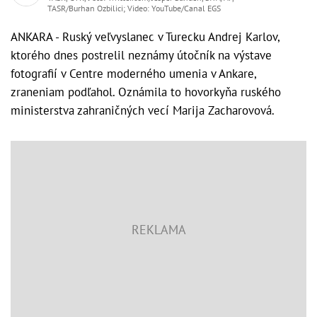
TASR/Burhan Ozbilici; Video: YouTube/Canal EGS
ANKARA - Ruský veľvyslanec v Turecku Andrej Karlov,
ktorého dnes postrelil neznámy útočník na výstave
fotografií v Centre moderného umenia v Ankare,
zraneniam podľahol. Oznámila to hovorkyňa ruského
ministerstva zahraničných vecí Marija Zacharovová.