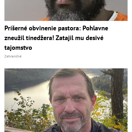
Príšerné obvinenie pastora: Pohlavne
zneužil tínedžera! Zatajil mu desivé
tajomstvo
Zahraničné