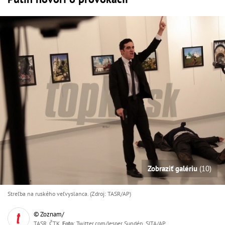
Zobraziť galériu
(10)
Streľba na ruského veľvyslanca. (Zdroj: TASR/AP)
© Zoznam/
TASR, ČTK,
Foto
: Twitter.com/Jesper Sundén, SITA/AP,