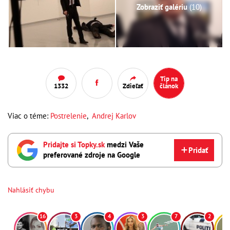
Zobraziť galériu
(10)
Tip na
1332
Zdieľať
článok
Viac o téme:
Postrelenie
,
Andrej Karlov
Pridajte si Topky.sk
medzi Vaše
Pridať
preferované zdroje na Google
Nahlásiť chybu
16
3
4
3
7
2