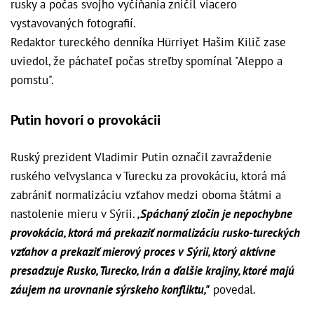
rusky a počas svojho vyčíňania zničil viacero
vystavovaných fotografií.
Redaktor tureckého denníka Hürriyet Hašim Kilič zase
uviedol, že páchateľ počas streľby spomínal "Aleppo a
pomstu".
Putin hovorí o provokácii
Ruský prezident Vladimir Putin označil zavraždenie
ruského veľvyslanca v Turecku za provokáciu, ktorá má
zabrániť normalizáciu vzťahov medzi oboma štátmi a
nastolenie mieru v Sýrii.
,Spáchaný zločin je nepochybne
provokácia, ktorá má prekaziť normalizáciu rusko-tureckých
vzťahov a prekaziť mierový proces v Sýrii, ktorý aktívne
presadzuje Rusko, Turecko, Irán a ďalšie krajiny, ktoré majú
záujem na urovnanie sýrskeho konfliktu,"
povedal.