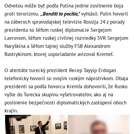
Odvetou môže byť podľa Putina jedine zosilnenie boja
proti terorizmu.
,,Banditi to pocítia,"
vyhlásil. Putin hovoril
na záberoch spravodajskej televízie Rossija 24 z porady
prezidenta so šéfom ruskej diplomacie Sergejom
Lavrovom, šéfom ruskej civilnej rozviedky SVR Sergejom
Naryškina a šéfom tajnej služby FSB Alexandrom
Bastrykinom, ktorej usporiadanie avizoval Kremeľ.
O atentáte turecký prezident Recep Tayyip Erdogan
telefonicky hovoril so svojím ruským náprotivkom. Obaja
prezidenti sa podľa hovorcu Kremľa dohovorili, že Rusko
vyšle do Turecka skupinu vyšetrovateľov, ako aj na
posilnenie bezpečnosti diplomatických zastúpení oboch
krajín.