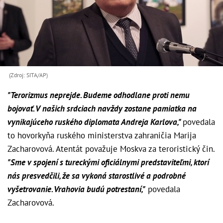
(Zdroj: SITA/AP)
"Terorizmus neprejde. Budeme odhodlane proti nemu
bojovať. V našich srdciach navždy zostane pamiatka na
vynikajúceho ruského diplomata Andreja Karlova,"
povedala
to hovorkyňa ruského ministerstva zahraničia Marija
Zacharovová. Atentát považuje Moskva za teroristický čin.
"Sme v spojení s tureckými oficiálnymi predstaviteľmi, ktorí
nás presvedčili, že sa vykoná starostlivé a podrobné
vyšetrovanie. Vrahovia budú potrestaní,"
povedala
Zacharovová.