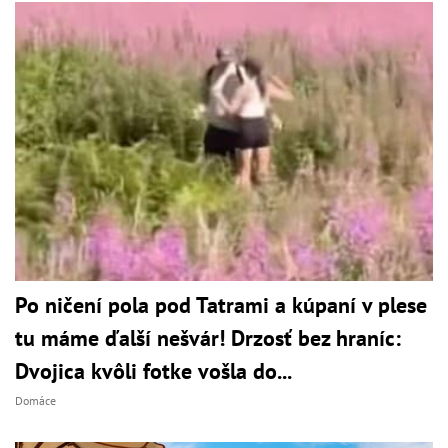
Po ničení pola pod Tatrami a kúpaní v plese
tu máme ďalší nešvár! Drzosť bez hraníc:
Dvojica kvôli fotke vošla do...
Domáce