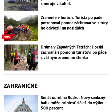
smeruje vrtuľník
Zranenie v horách: Turista po páde
potreboval pomoc záchranárov, z túry
ho odviezli na nosidlách
FOTO
Dráma v Západných Tatrách: Horskí
záchranári pomohli turistovi po páde
s vážnym zranením členka
ZAHRANIČNÉ
Senát udrel na Rusko: Nový sankčný
balík môže priniesť clá až do výšky
500 percent