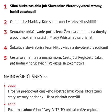
Silná búrka zasiahla juh Slovenska: Vietor vyvracal stromy,
hasiči zasahovali
Odídenci z Markízy: Kde sa po konci v televízii usídlili?
Sexuálne obťažovanie počas letu: Žena sa zobudila na dotyky
a pocit mokra na šatách! Mladý Pakistanec sa priznal
Šokujúce slová Borisa Prša: Nikdy viac na dovolenku s rodičmi!
Cesta sa zmenila na nočnú moru: Cestujúci RegioJetu čakali
päť hodín v horúčavách! Pokazila sa lokomotíva
NAJNOVŠIE ČLÁNKY
20:20
Hrozivá predpoveď čínskeho Nostradama: Vojna, ktorá zničí
starý svetový poriadok! Už sa viackrát nemýlil
20:13
Pozor na sobotné horúčavy: V TEJTO oblasti môže teplota