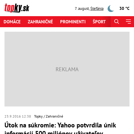
30 °C
7. august
,
Štefánia
DOMÁCE
ZAHRANIČNÉ
PROMINENTI
ŠPORT
ZAUJÍMAV
23.9.2016 12:38
Topky
Zahraničné
Útok na súkromie: Yahoo potvrdila únik
informácií 500 miliónov užívateľov