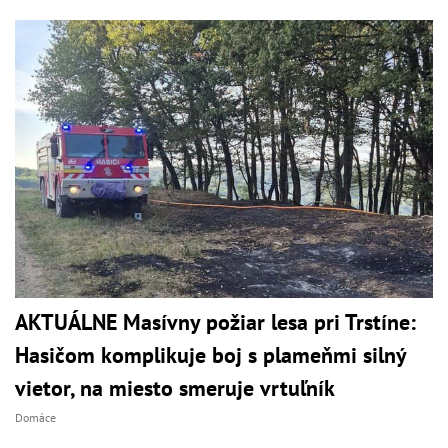
AKTUÁLNE Masívny požiar lesa pri Trstíne:
Hasičom komplikuje boj s plameňmi silný
vietor, na miesto smeruje vrtuľník
Domáce