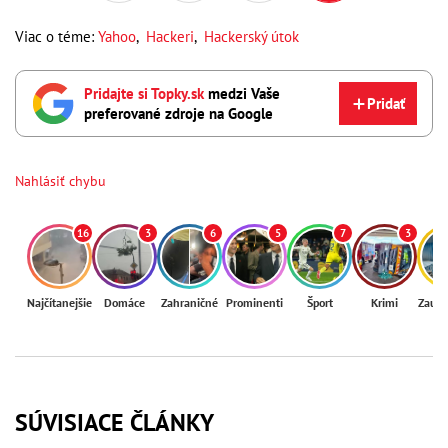
Viac o téme:
Yahoo
,
Hackeri
,
Hackerský útok
Pridajte si Topky.sk
medzi Vaše
Pridať
preferované zdroje na Google
Nahlásiť chybu
16
3
6
5
7
3
Najčítanejšie
Domáce
Zahraničné
Prominenti
Šport
Krimi
Zaují
SÚVISIACE ČLÁNKY