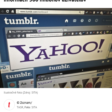
Ilustračné foto (Zdroj: SITA)
© Zoznam/
TASR,
Foto
: SITA