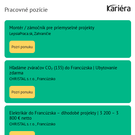
Pracovné pozície
Montér / zámočník pre priemyselné projekty
LepsiaPraca.sk, Zahraničie
Pozri ponuku
Hľadáme zváračov CO₂ (135) do Francúzska | Ubytovanie
zdarma
CHRISTAL s. r. o., Francúzsko
Pozri ponuku
Elektrikár do Francúzska – dlhodobé projekty | 3 200 – 3
800 € netto
CHRISTAL s. r. o., Francúzsko