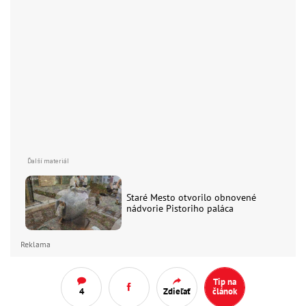
Staré Mesto otvorilo obnovené
nádvorie Pistoriho paláca
Reklama
Tip na
4
Zdieľať
článok