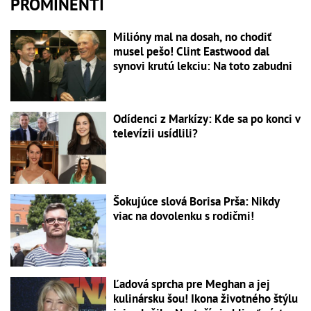
PROMINENTI
Milióny mal na dosah, no chodiť
musel pešo! Clint Eastwood dal
synovi krutú lekciu: Na toto zabudni
Odídenci z Markízy: Kde sa po konci v
televízii usídlili?
Šokujúce slová Borisa Prša: Nikdy
viac na dovolenku s rodičmi!
Ľadová sprcha pre Meghan a jej
kulinársku šou! Ikona životného štýlu