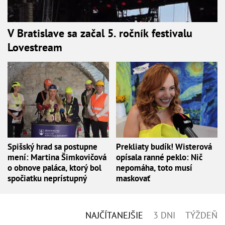
V Bratislave sa začal 5. ročník festivalu
Lovestream
Spišský hrad sa postupne
Prekliaty budík! Wisterová
mení: Martina Šimkovičová
opísala ranné peklo: Nič
o obnove paláca, ktorý bol
nepomáha, toto musí
spočiatku neprístupný
maskovať
NAJČÍTANEJŠIE
3 DNI
TÝŽDEŇ