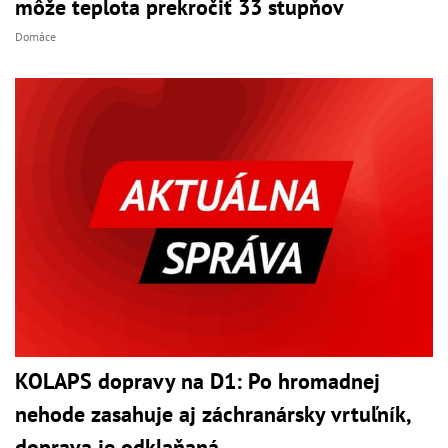
môže teplota prekročiť 33 stupňov
Domáce
KOLAPS dopravy na D1: Po hromadnej
nehode zasahuje aj záchranársky vrtuľník,
doprava je odklaňaná