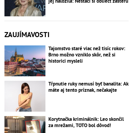
jej naložila: Nestačí si obliecť zásteru
ZAUJÍMAVOSTI
Tajomstvo staré viac než tisíc rokov:
Brno možno vzniklo skôr, než si
historici mysleli
Tŕpnutie ruky nemusí byť banalita: Ak
máte aj tento príznak, nečakajte
Korytnačka kriminálnik: Leo skončil
za mrežami, TOTO bol dôvod!