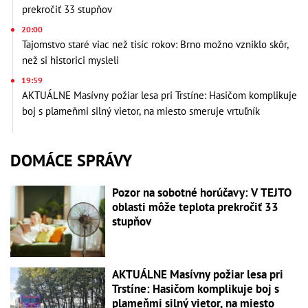
prekročiť 33 stupňov
20:00
Tajomstvo staré viac než tisíc rokov: Brno možno vzniklo skôr,
než si historici mysleli
19:59
AKTUÁLNE Masívny požiar lesa pri Trstíne: Hasičom komplikuje
boj s plameňmi silný vietor, na miesto smeruje vrtuľník
DOMÁCE SPRÁVY
Pozor na sobotné horúčavy: V TEJTO
oblasti môže teplota prekročiť 33
stupňov
AKTUÁLNE Masívny požiar lesa pri
Trstíne: Hasičom komplikuje boj s
plameňmi silný vietor, na miesto