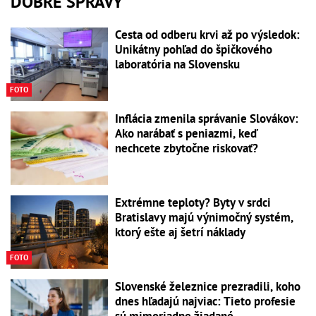
DOBRÉ SPRÁVY
Cesta od odberu krvi až po výsledok:
Unikátny pohľad do špičkového
laboratória na Slovensku
FOTO
Inflácia zmenila správanie Slovákov:
Ako narábať s peniazmi, keď
nechcete zbytočne riskovať?
Extrémne teploty? Byty v srdci
Bratislavy majú výnimočný systém,
ktorý ešte aj šetrí náklady
FOTO
Slovenské železnice prezradili, koho
dnes hľadajú najviac: Tieto profesie
sú mimoriadne žiadané