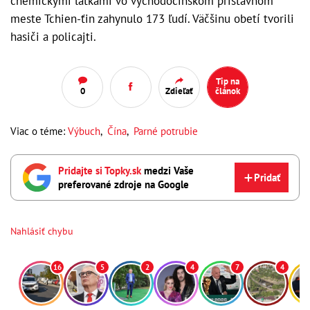
chemickými látkami vo východočínskom prístavnom
meste Tchien-ťin zahynulo 173 ľudí. Väčšinu obetí tvorili
hasiči a policajti.
Tip na
0
Zdieľať
článok
Viac o téme:
Výbuch
,
Čína
,
Parné potrubie
Pridajte si Topky.sk
medzi Vaše
Pridať
preferované zdroje na Google
Nahlásiť chybu
16
5
2
4
7
4