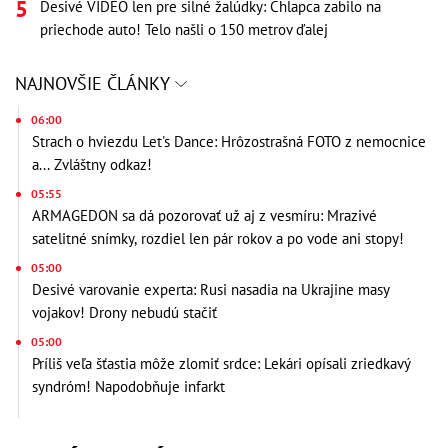
Desivé VIDEO len pre silné žalúdky: Chlapca zabilo na
priechode auto! Telo našli o 150 metrov ďalej
NAJNOVŠIE ČLÁNKY
06:00
Strach o hviezdu Let's Dance: Hrôzostrašná FOTO z nemocnice
a... Zvláštny odkaz!
05:55
ARMAGEDON sa dá pozorovať už aj z vesmíru: Mrazivé
satelitné snímky, rozdiel len pár rokov a po vode ani stopy!
05:00
Desivé varovanie experta: Rusi nasadia na Ukrajine masy
vojakov! Drony nebudú stačiť
05:00
Príliš veľa šťastia môže zlomiť srdce: Lekári opísali zriedkavý
syndróm! Napodobňuje infarkt