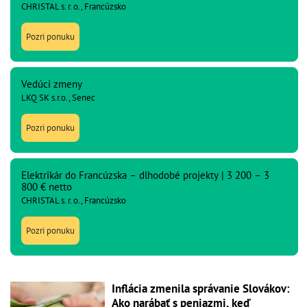
CHRISTAL s. r. o., Francúzsko
Pozri ponuku
Vedúci zmeny
LKQ SK s.r.o., Senec
Pozri ponuku
Elektrikár do Francúzska – dlhodobé projekty | 3 200 – 3
800 € netto
CHRISTAL s. r. o., Francúzsko
Pozri ponuku
Inflácia zmenila správanie Slovákov:
Ako narábať s peniazmi, keď