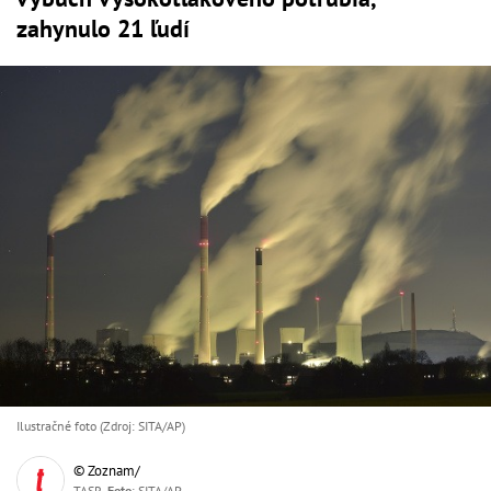
zahynulo 21 ľudí
Ilustračné foto (Zdroj: SITA/AP)
© Zoznam/
TASR,
Foto
: SITA/AP