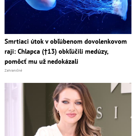
Smrtiaci útok v obľúbenom dovolenkovom
raji: Chlapca (†13) obkľúčili medúzy,
pomôcť mu už nedokázali
Zahraničné