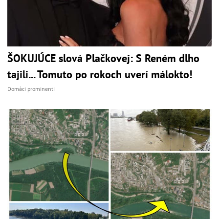
ŠOKUJÚCE slová Plačkovej: S Reném dlho
tajili... Tomuto po rokoch uverí málokto!
Domáci prominenti