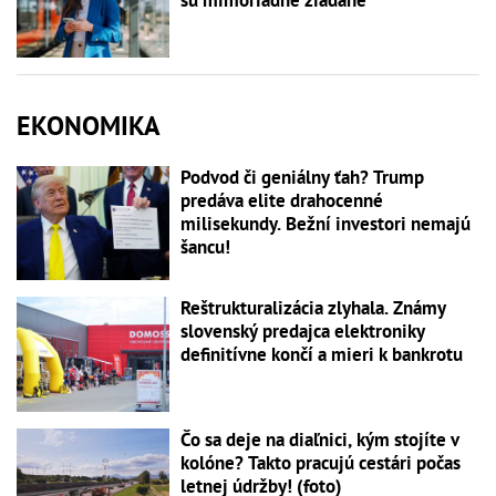
EKONOMIKA
Podvod či geniálny ťah? Trump
predáva elite drahocenné
milisekundy. Bežní investori nemajú
šancu!
Reštrukturalizácia zlyhala. Známy
slovenský predajca elektroniky
definitívne končí a mieri k bankrotu
Čo sa deje na diaľnici, kým stojíte v
kolóne? Takto pracujú cestári počas
letnej údržby! (foto)