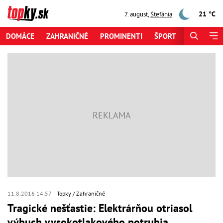
21 °C
7. august
,
Štefánia
DOMÁCE
ZAHRANIČNÉ
PROMINENTI
ŠPORT
ZAUJÍMAV
11.8.2016 14:57
Topky
Zahraničné
Tragické nešťastie: Elektrárňou otriasol
výbuch vysokotlakového potrubia,