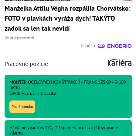
Manželka Attilu Végha rozpálila Chorvátsko:
FOTO v plavkách vyráža dych! TAKÝTO
zadok sa len tak nevidí
Domáci prominenti
Pracovné pozície
MONTÉR OCEĽOVÝCH KONŠTRUKCIÍ - FRANCÚZSKO - 3 600
netto
CHRISTAL s. r. o., Francúzsko
Pozri ponuku
Hľadáme zváračov CO₂ (135) do Francúzska | Ubytovanie
zdarma