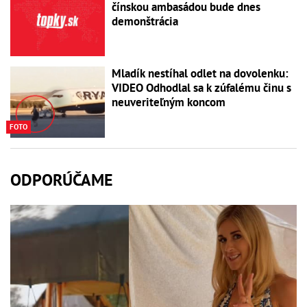
čínskou ambasádou bude dnes
demonštrácia
Mladík nestíhal odlet na dovolenku:
VIDEO Odhodlal sa k zúfalému činu s
neuveriteľným koncom
FOTO
ODPORÚČAME