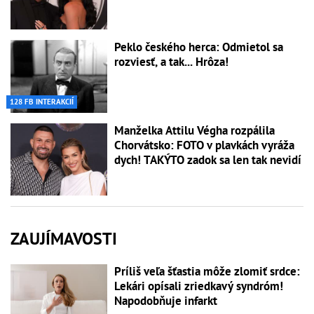
Peklo českého herca: Odmietol sa
rozviesť, a tak... Hrôza!
128 FB INTERAKCIÍ
Manželka Attilu Végha rozpálila
Chorvátsko: FOTO v plavkách vyráža
dych! TAKÝTO zadok sa len tak nevidí
ZAUJÍMAVOSTI
Príliš veľa šťastia môže zlomiť srdce:
Lekári opísali zriedkavý syndróm!
Napodobňuje infarkt