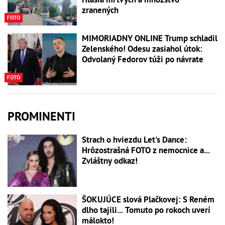
zranených
FOTO
MIMORIADNY ONLINE Trump schladil
Zelenského! Odesu zasiahol útok:
Odvolaný Fedorov túži po návrate
FOTO
PROMINENTI
Strach o hviezdu Let's Dance:
Hrôzostrašná FOTO z nemocnice a...
Zvláštny odkaz!
ŠOKUJÚCE slová Plačkovej: S Reném
dlho tajili... Tomuto po rokoch uverí
málokto!