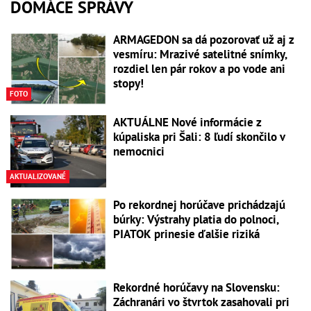
DOMÁCE SPRÁVY
ARMAGEDON sa dá pozorovať už aj z
vesmíru: Mrazivé satelitné snímky,
rozdiel len pár rokov a po vode ani
stopy!
FOTO
AKTUÁLNE Nové informácie z
kúpaliska pri Šali: 8 ľudí skončilo v
nemocnici
AKTUALIZOVANÉ
Po rekordnej horúčave prichádzajú
búrky: Výstrahy platia do polnoci,
PIATOK prinesie ďalšie riziká
Rekordné horúčavy na Slovensku:
Záchranári vo štvrtok zasahovali pri