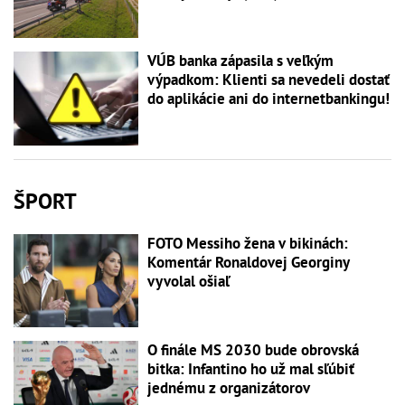
VÚB banka zápasila s veľkým
výpadkom: Klienti sa nevedeli dostať
do aplikácie ani do internetbankingu!
ŠPORT
FOTO Messiho žena v bikinách:
Komentár Ronaldovej Georginy
vyvolal ošiaľ
O finále MS 2030 bude obrovská
bitka: Infantino ho už mal sľúbiť
jednému z organizátorov