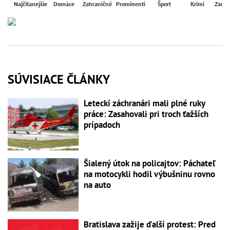
Najčítanejšie
Domáce
Zahraničné
Prominenti
Šport
Krimi
Zaují
SÚVISIACE ČLÁNKY
Leteckí záchranári mali plné ruky
práce: Zasahovali pri troch ťažších
prípadoch
Šialený útok na policajtov: Páchateľ
na motocykli hodil výbušninu rovno
na auto
Bratislava zažije ďalší protest: Pred