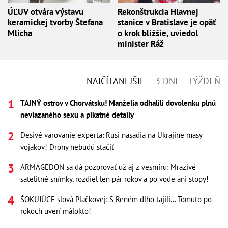
ÚĽUV otvára výstavu
Rekonštrukcia Hlavnej
keramickej tvorby Štefana
stanice v Bratislave je opäť
Mlícha
o krok bližšie, uviedol
minister Ráž
NAJČÍTANEJŠIE
3 DNI
TÝŽDEŇ
TAJNÝ ostrov v Chorvátsku! Manželia odhalili dovolenku plnú
neviazaného sexu a pikatné detaily
Desivé varovanie experta: Rusi nasadia na Ukrajine masy
vojakov! Drony nebudú stačiť
ARMAGEDON sa dá pozorovať už aj z vesmíru: Mrazivé
satelitné snímky, rozdiel len pár rokov a po vode ani stopy!
ŠOKUJÚCE slová Plačkovej: S Reném dlho tajili... Tomuto po
rokoch uverí málokto!