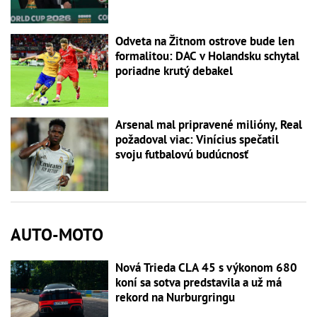
Odveta na Žitnom ostrove bude len
formalitou: DAC v Holandsku schytal
poriadne krutý debakel
Arsenal mal pripravené milióny, Real
požadoval viac: Vinícius spečatil
svoju futbalovú budúcnosť
AUTO-MOTO
Nová Trieda CLA 45 s výkonom 680
koní sa sotva predstavila a už má
rekord na Nurburgringu