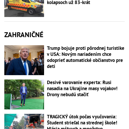
kolapsoch už 83-krát
ZAHRANIČNÉ
Trump bojuje proti pôrodnej turistike
v USA: Novým nariadením chce
odoprieť automatické občianstvo pre
deti
Desivé varovanie experta: Rusi
nasadia na Ukrajine masy vojakov!
Drony nebudú stačiť
TRAGICKÝ útok počas vyučovania:
Študent strieľal na strednej škole!
Hlásia mŕtvych a množstvo