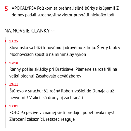
APOKALYPSA Poľskom sa prehnali silné búrky s krúpami! Z
domov padali strechy, silný vietor prevrátil niekoľko lodí
NAJNOVŠIE ČLÁNKY
13:25
Slovensko sa blíži k novému jadrovému zdroju: Štvrtý blok v
Mochovciach spustili na minimálny výkon
13:18
Ranný požiar skládky pri Bratislave: Plamene sa rozšírili na
veľkú plochu! Zasahovalo deväť zborov
13:11
Štúrovo v strachu: 61-ročný Robert vošiel do Dunaja a už
nevynoril! V akcii sú drony aj záchranári
13:01
FOTO Po pečive v známej sieti predajní pobehovala myš!
Zhrození zákazníci, reťazec reaguje