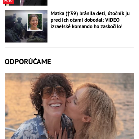
FOTO
Matka (†39) bránila deti, útočník ju
pred ich očami dobodal: VIDEO
izraelské komando ho zaskočilo!
ODPORÚČAME