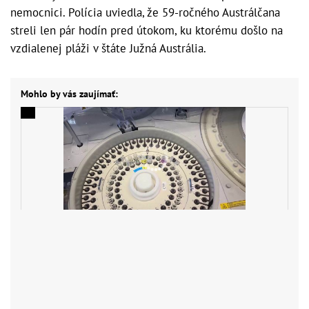
nemocnici. Polícia uviedla, že 59-ročného Austrálčana
streli len pár hodín pred útokom, ku ktorému došlo na
vzdialenej pláži v štáte Južná Austrália.
Mohlo by vás zaujímať: