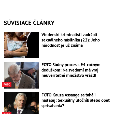
SÚVISIACE ČLÁNKY
Viedenskí kriminalisti zadržali
sexuálneho násilníka (22): Jeho
národnosť je už známa
FOTO Súdny proces s 94-ročným
deduškom: Na svedomí má vraj
neuveriteľné množstvo vrážd!
FOTO
FOTO Kauza Assange sa ťahá i
naďalej: Sexuálny útočník alebo obeť
sprisahania?