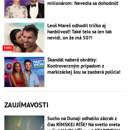
milionárom: Nevedia sa dohodnúť
Leoš Mareš odhodil tričko aj
hanblivosť! Také telo sa len tak
nevidí, on že má 50?!
FOTO
Škandál naberá obrátky:
Kontroverzným prípadom z
markizáckej šou sa zaoberá polícia!
ZAUJÍMAVOSTI
Sucho na Dunaji odhalilo zázrak z
čias RÍMSKEJ RÍŠE! Na svetlo sveta