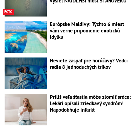
vyšiel NAJDLHŠÍ most STAROVEKU
FOTO
Európske Maldivy: Týchto 6 miest
vám verne pripomenie exotickú
idylku
Neviete zaspať pre horúčavy? Vedci
radia 8 jednoduchých trikov
Príliš veľa šťastia môže zlomiť srdce:
Lekári opísali zriedkavý syndróm!
Napodobňuje infarkt