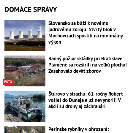
DOMÁCE SPRÁVY
Slovensko sa blíži k novému
jadrovému zdroju: Štvrtý blok v
Mochovciach spustili na minimálny
výkon
Ranný požiar skládky pri Bratislave:
Plamene sa rozšírili na veľkú plochu!
Zasahovalo deväť zborov
FOTO
Štúrovo v strachu: 61-ročný Robert
vošiel do Dunaja a už nevynoril! V
akcii sú drony aj záchranári
Perínske rybníky v ohrození: