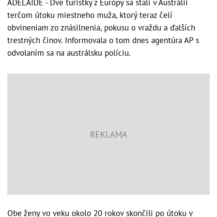
ADELAIDE - Dve turistky z Európy sa stali v Austrálii
terčom útoku miestneho muža, ktorý teraz čelí
obvineniam zo znásilnenia, pokusu o vraždu a ďalších
trestných činov. Informovala o tom dnes agentúra AP s
odvolaním sa na austrálsku políciu.
Obe ženy vo veku okolo 20 rokov skončili po útoku v