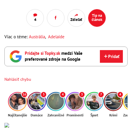
Tip na
4
Zdieľať
článok
Viac o téme:
Austrália
,
Adelaide
Pridajte si Topky.sk
medzi Vaše
Pridať
preferované zdroje na Google
Nahlásiť chybu
16
3
4
3
7
4
Najčítanejšie
Domáce
Zahraničné
Prominenti
Šport
Krimi
Zaují