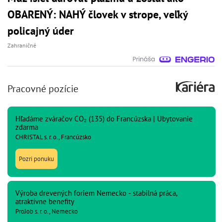
OBARENÝ: NAHÝ človek v strope, veľký
policajný úder
Zahraničné
Pracovné pozície
Hľadáme zváračov CO₂ (135) do Francúzska | Ubytovanie
zdarma
CHRISTAL s. r. o., Francúzsko
Pozri ponuku
Výroba drevených foriem Nemecko - stabilná práca,
atraktívne benefity
ProJob s. r. o., Nemecko