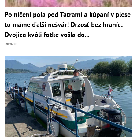
Po ničení pola pod Tatrami a kúpaní v plese
tu máme ďalší nešvár! Drzosť bez hraníc:
Dvojica kvôli fotke vošla do...
Domáce