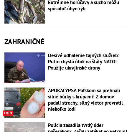
Extrémne horúčavy a sucho môžu
spôsobiť úhyn rýb
ZAHRANIČNÉ
Desivé odhalenie tajných služieb:
Putin chystá útok na štáty NATO!
Použije ukrajinské drony
APOKALYPSA Poľskom sa prehnali
silné búrky s krúpami! Z domov
padali strechy, silný vietor prevrátil
niekoľko lodí
FOTO
Polícia zasadila tvrdý úder
pašerákom: Začali zatýkať vo veľkom!