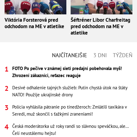
Viktória Forsterová pred
Šéftréner Libor Charfreitag
odchodom na ME v atletike
pred odchodom na ME v
atletike
NAJČÍTANEJŠIE
3 DNI
TÝŽDEŇ
FOTO Po pečive v známej sieti predajní pobehovala myš!
Zhrození zákazníci, reťazec reaguje
Desivé odhalenie tajných služieb: Putin chystá útok na štáty
NATO! Použije ukrajinské drony
Polícia vyhlásila pátranie po tínedžeroch: Zmlátili taxikára v
Seredi, muž skončil s ťažkými zraneniami!
Česká moderátorka už roky randí so slávnou speváčkou, ale...
Čelí neustálemu hejtu!