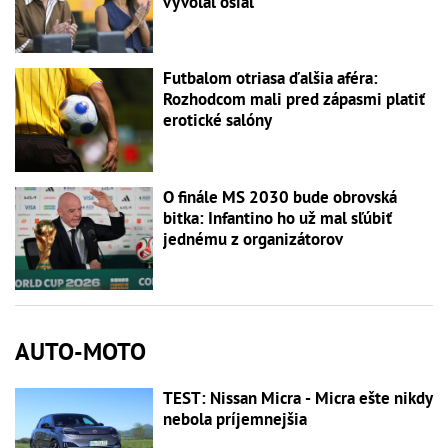
vyvolal ošiaľ
Futbalom otriasa ďalšia aféra:
Rozhodcom mali pred zápasmi platiť
erotické salóny
O finále MS 2030 bude obrovská
bitka: Infantino ho už mal sľúbiť
jednému z organizátorov
AUTO-MOTO
TEST: Nissan Micra - Micra ešte nikdy
nebola príjemnejšia