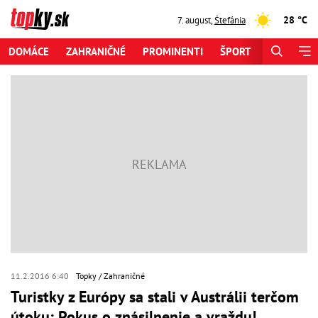
28 °C
7. august
,
Štefánia
DOMÁCE
ZAHRANIČNÉ
PROMINENTI
ŠPORT
ZAUJÍMAV
11.2.2016 6:40
Topky
Zahraničné
Turistky z Európy sa stali v Austrálii terčom
útoku: Pokus o znásilnenie a vraždu!