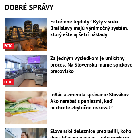
DOBRÉ SPRÁVY
Extrémne teploty? Byty v srdci
Bratislavy majú výnimočný systém,
ktorý ešte aj šetrí náklady
FOTO
Za jedným výsledkom je unikátny
proces: Na Slovensku máme špičkové
pracovisko
FOTO
Inflácia zmenila správanie Slovákov:
Ako narábať s peniazmi, keď
nechcete zbytočne riskovať?
Slovenské železnice prezradili, koho
dnes hľadajú najviac: Tieto profesie