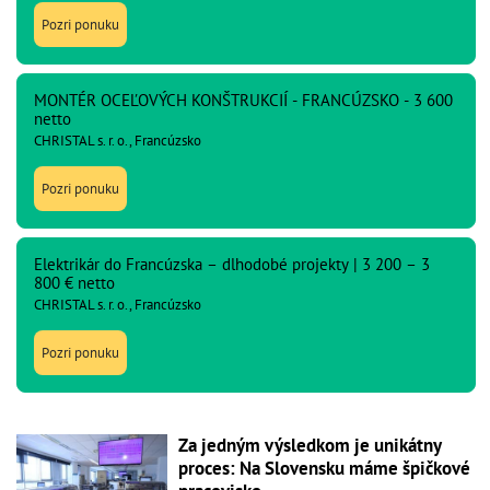
Pozri ponuku
MONTÉR OCEĽOVÝCH KONŠTRUKCIÍ - FRANCÚZSKO - 3 600
netto
CHRISTAL s. r. o., Francúzsko
Pozri ponuku
Elektrikár do Francúzska – dlhodobé projekty | 3 200 – 3
800 € netto
CHRISTAL s. r. o., Francúzsko
Pozri ponuku
Za jedným výsledkom je unikátny
proces: Na Slovensku máme špičkové