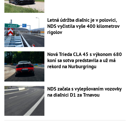
Letná údržba diaľnic je v polovici,
NDS vyčistila vyše 400 kilometrov
rigolov
Nová Trieda CLA 45 s výkonom 680
koní sa sotva predstavila a už má
rekord na Nurburgringu
NDS začala s vylepšovaním vozovky
na diaľnici D1 za Trnavou