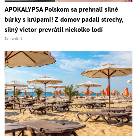
APOKALYPSA Poľskom sa prehnali silné
búrky s krúpami! Z domov padali strechy,
silný vietor prevrátil niekoľko lodí
Zahraničné