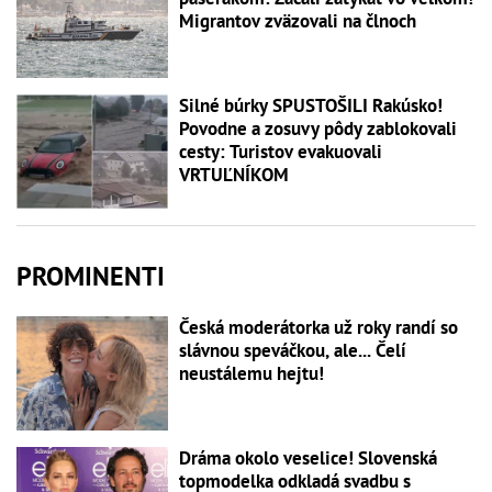
Migrantov zväzovali na člnoch
Silné búrky SPUSTOŠILI Rakúsko!
Povodne a zosuvy pôdy zablokovali
cesty: Turistov evakuovali
VRTUĽNÍKOM
PROMINENTI
Česká moderátorka už roky randí so
slávnou speváčkou, ale... Čelí
neustálemu hejtu!
Dráma okolo veselice! Slovenská
topmodelka odkladá svadbu s