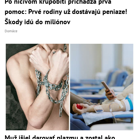
Po ničivom krupobití prichádza prvá
pomoc: Prvé rodiny už dostávajú peniaze!
Škody idú do miliónov
Domáce
Muž išiel darovať plazmu a zostal ako